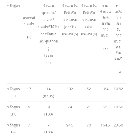
หลักสูตร
จำนวน
จำนวนวัน
จำนวนวัน
รวม
ค่า
จำนวน
เฉลี่ย
บุคลากร/
ที่เข้ารับ
ที่เข้ารับ
วันที่
การ
อาจารย์
อาจารย์
การอบรม
การอบรม
เข้ารับ
เข้า
ประจำ
ประจำที่ได้รับ
(ภายใน
(ต่าง
การ
รับ
การพัฒนา
ประเทศ(5)
ประเทศ(6)
อบรม
การ
(1)
เพิ่มพูนความ
อบรม
ต่อ
รู้
(7)
วัน/
(ร้อยละ)
คน/ปี
(4)
(8)
หลักสูตร
17
14
132
52
184
10.82
ELT
(82.35)
หลักสูตร
9
9
74
21
95
10.56
EPC
(100)
หลักสูตร
7
7
94.5
70
164.5
23.50
ESS
(100)