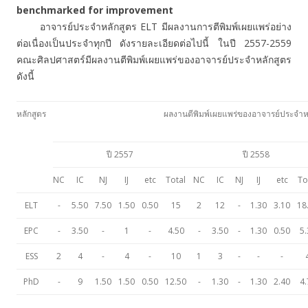
benchmarked for improvement
อาจารย์ประจำหลักสูตร ELT มีผลงานการตีพิมพ์เผยแพร่อย่าง
ต่อเนื่องเป็นประจำทุกปี ดังรายละเอียดต่อไปนี้ ในปี 2557-2559
คณะศิลปศาสตร์มีผลงานตีพิมพ์เผยแพร่ของอาจารย์ประจำหลักสูตร
ดังนี้
หลักสูตร
ผลงานตีพิมพ์เผยแพร่ของอาจารย์ประจำห
ปี 2557
ปี 2558
NC
IC
NJ
IJ
etc
Total
NC
IC
NJ
IJ
etc
To
ELT
-
5.50
7.50
1.50
0.50
15
2
12
-
1.30
3.10
18
EPC
-
3.50
-
1
-
4.50
-
3.50
-
1.30
0.50
5.
ESS
2
4
-
4
-
10
1
3
-
-
-
PhD
-
9
1.50
1.50
0.50
12.50
-
1.30
-
1.30
2.40
4.