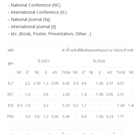
– National Conference (NC)
– International Conference (IC)
– National Journal (NJ)
– International Journal (IJ)
– etc. (Book, Poster, Presentation, Other…)
หลัก
ค่าน้ำหนักตีพิมพ์เผยแพร่ของอาจารย์ประจำหลั
ปี 2557
ปี 2558
สูตร
NC
IC
NJ
IJ
etc
Total
NC
IC
NJ
IJ
etc
Total
N
ELT
-
2.2
3.00
1.2
0.05
6.45
0.4
4.8
-
1.06
0.31
6.57
-
EPC
-
1.4
-
0.8
-
2.20
-
1.4
-
1.06
0.05
2.51
-
ESS
0.4
1.6
-
3.2
-
5.20
0.2
1.2
-
-
-
1.40
1.4
PhD
-
3.6
0.6
1.2
0.05
5.45
-
0.4
-
1.06
0.24
1.71
-