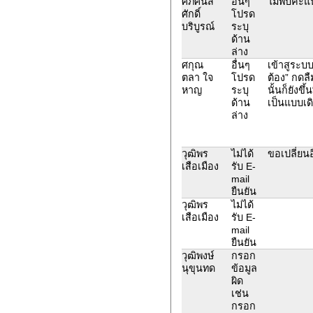
ศภศันส์
อื่นๆ
ไม่พบคะ
ศักดิ์
โปรด
บริบูรณ์
ระบุ
ด้าน
ล่าง
ศกุณ
อื่นๆ
เข้าสูระบบไ
ตลา ใจ
โปรด
ต้อง” กดล
หาญ
ระบุ
นั้นก็ยังข
ด้าน
เป็นแบบเด
ล่าง
วุฒิพร
ไม่ได้
ขอเปลี่ยนอ
เสือเมือง
รับ E-
mail
ยืนยัน
วุฒิพร
ไม่ได้
เสือเมือง
รับ E-
mail
ยืนยัน
วุฒิพงษ์
กรอก
นุขุนทด
ข้อมูล
ผิด
เช่น
กรอก