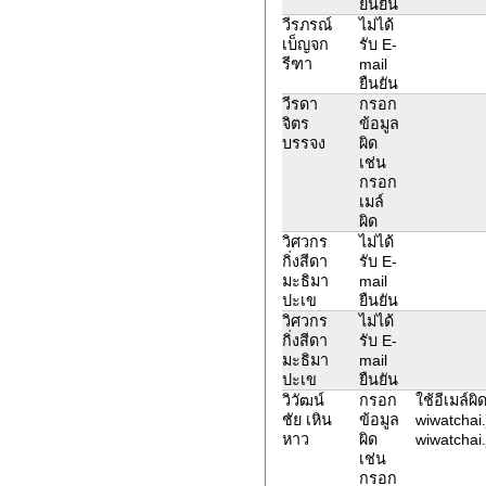
ยืนยัน
วีรภรณ์
ไม่ได้
เบ็ญจก
รับ E-
รีฑา
mail
ยืนยัน
วีรดา
กรอก
จิตร
ข้อมูล
บรรจง
ผิด
เช่น
กรอก
เมล์
ผิด
วิศวกร
ไม่ได้
กิ่งสีดา
รับ E-
มะธิมา
mail
ปะเข
ยืนยัน
วิศวกร
ไม่ได้
กิ่งสีดา
รับ E-
มะธิมา
mail
ปะเข
ยืนยัน
วิวัฒน์
กรอก
ใช้อีเมล์ผ
ชัย เหิน
ข้อมูล
wiwatchai
หาว
ผิด
wiwatchai
เช่น
กรอก