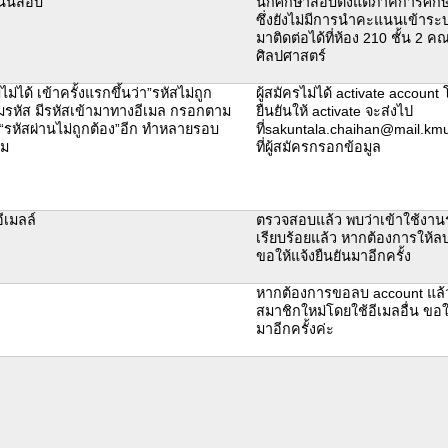
แนนสอบ
นักศึกษาสอบตั้งแต่ภาคการศึกษ
ซึ่งยังไม่มีการนำคะแนนเข้าร
มาติดต่อได้ที่ห้อง 210 ชั้น 2 ค
ศิลปศาสตร์
ม่ได้ เข้าครั้งแรกขึ้นว่า”รหัสไม่ถูก
ผู้สมัครไม่ได้ activate account
ืมรหัส มีรหัสเข้ามาทางอีเมล กรอกตาม
ยืนยันให้ activate จะส่งไป
ึ้น“รหัสผ่านไม่ถูกต้อง”อีก ทำหลายรอบ
ที่sakuntala.chaihan@mail.kmu
ิม
ที่ผู้สมัครกรอกข้อมูล
ีเมลล์
ตรวจสอบแล้ว พบว่าเข้าใช้งาน
เรียบร้อยแล้ว หากต้องการให้ล
ขอให้แจ้งยืนยันมาอีกครั้ง
หากต้องการขอลบ account แล้
สมาชิกใหม่โดยใช้อีเมลอื่น ขอให
มาอีกครั้งค่ะ