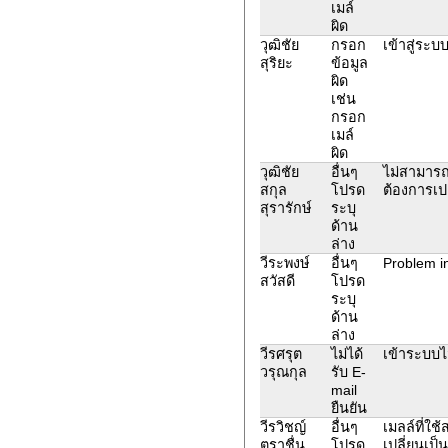
เมล์
ผิด
วุฒิชัย
กรอก
เข้าสู่ระบ
สุริยะ
ข้อมูล
ผิด
เช่น
กรอก
เมล์
ผิด
วุฒิชัย
อื่นๆ
ไม่สามารถย
สกุล
โปรด
ต้องการเปล
สุรารักษ์
ระบุ
ด้าน
ล่าง
วีระพงษ์
อื่นๆ
Problem in
สวัสดี
โปรด
ระบุ
ด้าน
ล่าง
วีรศรุต
ไม่ได้
เข้าระบบไม
วรุณกุล
รับ E-
mail
ยืนยัน
วีรวิชญ์
อื่นๆ
เมลล์ที่ใ
ตราชื่น
โปรด
เปลี่ยนเป็