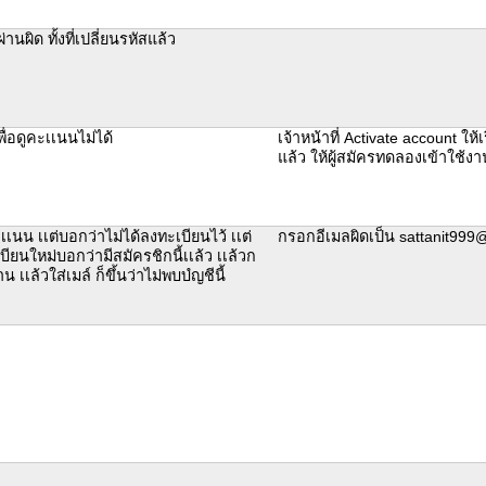
ผ่านผิด ทั้งที่เปลี่ยนรหัสแล้ว
ื่อดูคะเเนนไม่ได้
เจ้าหน้าที่ Activate account ให้
แล้ว ให้ผู้สมัครทดลองเข้าใช้ง
เเนน เเต่บอกว่าไม่ได้ลงทะเบียนไว้ เเต่
กรอกอีเมลผิดเป็น sattanit99
ยนใหม่บอกว่ามีสมัครชิกนี้เเล้ว เเล้วก
น เเล้วใส่เมล์ ก็ขึ้นว่าไม่พบบํญชีนี้