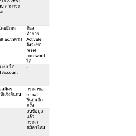
าที่ 2/2561
-
ะบบ สามารถ
ณะ
 โดยอีเมล
ต้อง
ทำการ
tt.ac.thตาม
Activate
จึงจะขอ
reset
password
ได้
ระบบได้
-
บ Account
วสมัคร
กรุณาขอ
้แจ้งยืนยัน
e-mail
ยืนยันอีก
ครั้ง
ลบข้อมูล
แล้ว
กรุณา
สมัครใหม่