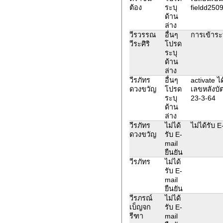
ต้อง
ระบุ
fieldd25
ด้าน
ล่าง
วีรวรรณ
อื่นๆ
การเข้าระ
วีระศิริ
โปรด
ระบุ
ด้าน
ล่าง
วีรภัทร
อื่นๆ
activate ไ
ดวงขวัญ
โปรด
เลขหลังบั
ระบุ
23-3-64
ด้าน
ล่าง
วีรภัทร
ไม่ได้
ไม่ได้รับ 
ดวงขวัญ
รับ E-
mail
ยืนยัน
วีรภัทร
ไม่ได้
รับ E-
mail
ยืนยัน
วีรภรณ์
ไม่ได้
เบ็ญจก
รับ E-
รีฑา
mail