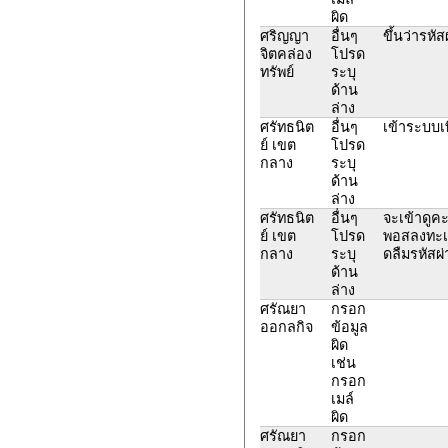
ผิด
ศริญญา
อื่นๆ
ขึ้นว่ารหัส
จิตคล่อง
โปรด
ทรัพย์
ระบุ
ด้าน
ล่าง
ศรัทธนิต
อื่นๆ
เข้าระบบเพ
ย์ เขต
โปรด
กลาง
ระบุ
ด้าน
ล่าง
ศรัทธนิต
อื่นๆ
จะเข้าดูคะ
ย์ เขต
โปรด
พอสลงทะเบี
กลาง
ระบุ
ดลืมรหัสผ่า
ด้าน
ล่าง
ศรัณยา
กรอก
ออกลกิจ
ข้อมูล
ผิด
เช่น
กรอก
เมล์
ผิด
ศรัณยา
กรอก