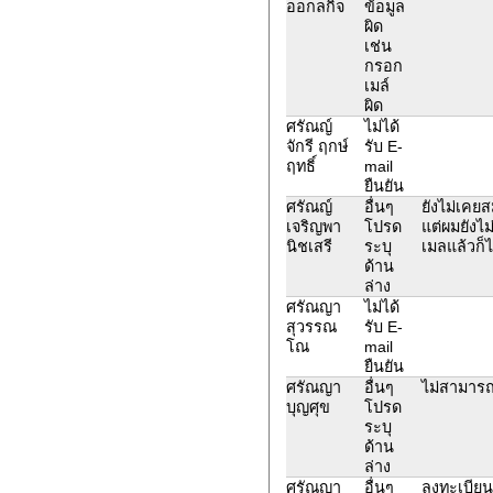
ออกลกิจ
ข้อมูล
ผิด
เช่น
กรอก
เมล์
ผิด
ศรัณญ์
ไม่ได้
จักรี ฤกษ์
รับ E-
ฤทธิ์
mail
ยืนยัน
ศรัณญ์
อื่นๆ
ยังไม่เคย
เจริญพา
โปรด
แต่ผมยังไ
นิชเสรี
ระบุ
เมลแล้วก็
ด้าน
ล่าง
ศรัณญา
ไม่ได้
สุวรรณ
รับ E-
โณ
mail
ยืนยัน
ศรัณญา
อื่นๆ
ไม่สามารถ
บุญศุข
โปรด
ระบุ
ด้าน
ล่าง
ศรัณญา
อื่นๆ
ลงทะเบียนเ