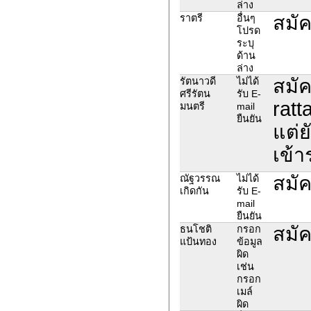
ล่าง
สมัค
ราตรี
อื่นๆ
โปรด
ระบุ
ด้าน
ล่าง
สมัค
รัตนาวดี
ไม่ได้
ศรีรัตน
รับ E-
ratt
มนตรี
mail
ยืนยัน
แต่ย
เข้า
สมัค
ณัฐวรรณ
ไม่ได้
เกิดกัน
รับ E-
mail
ยืนยัน
สมัค
ธนโชติ
กรอก
แป้นทอง
ข้อมูล
ผิด
เช่น
กรอก
เมล์
ผิด