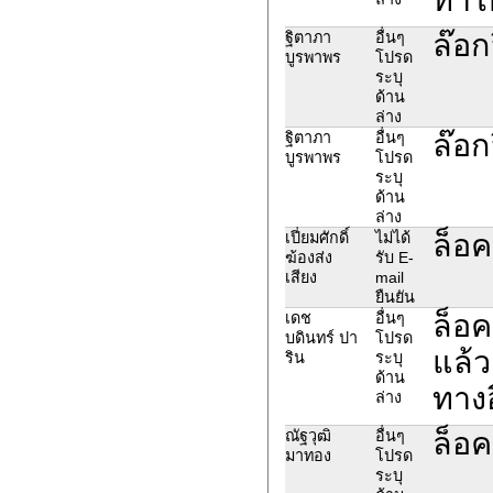
ล๊อก
ฐิตาภา
อื่นๆ
บูรพาพร
โปรด
ระบุ
ด้าน
ล่าง
ล๊อก
ฐิตาภา
อื่นๆ
บูรพาพร
โปรด
ระบุ
ด้าน
ล่าง
ล็อค
เปี่ยมศักดิ์
ไม่ได้
ฆ้องส่ง
รับ E-
เสียง
mail
ยืนยัน
ล็อค
เดช
อื่นๆ
บดินทร์ ปา
โปรด
แล้ว
ริน
ระบุ
ด้าน
ทางอ
ล่าง
ล็อค
ณัฐวุฒิ
อื่นๆ
มาทอง
โปรด
ระบุ