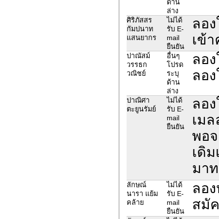
ด้าน
ล่าง
ลองใ
ศิริภัสสร
ไม่ได้
กัมปนาท
รับ E-
เข้า
แสนยากร
mail
ยืนยัน
ลองใ
ปาณัสม์
อื่นๆ
วรรธก
โปรด
ลองใ
วณิชย์
ระบุ
ด้าน
ล่าง
ลองใ
ปาณิศา
ไม่ได้
ตะยูนรัมย์
รับ E-
เมลล
mail
ยืนยัน
พอจะ
เดิม
มาทา
ลองห
ลักษณ์
ไม่ได้
นารา แย้ม
รับ E-
สมัค
คล้าย
mail
ยืนยัน