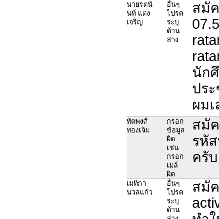
สมัค
นายรตนั
อื่นๆ
นท์ แตง
โปรด
07.5
เจริญ
ระบุ
ด้าน
rat
ล่าง
rat
นักศ
ประช
ผมเ
สมัค
ทัตพงศ์
กรอก
ทองเจิม
ข้อมูล
รหัส
ผิด
เช่น
ครับ
กรอก
เมล์
ผิด
สมั
เมทิกา
อื่นๆ
นวลแก้ว
โปรด
acti
ระบุ
ด้าน
ทำให
ล่าง