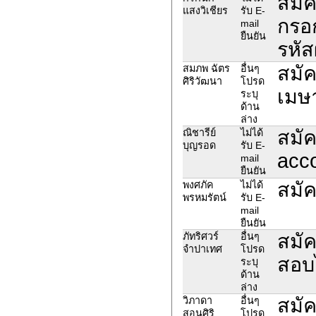
สมัค
แสงวิเชียร
รับ E-
กรอก
mail
ยืนยัน
รหัส
สมั
สมภพ ฉัตร
อื่นๆ
ศิริวัฒนา
โปรด
เมษา
ระบุ
ด้าน
ล่าง
สมัค
ณิชารีย์
ไม่ได้
บุญรอด
รับ E-
acc
mail
ยืนยัน
สมัค
พงศภัค
ไม่ได้
พรหมรัตน์
รับ E-
mail
ยืนยัน
สมัค
ภัทริศวร์
อื่นๆ
จำปาเทศ
โปรด
สอบไ
ระบุ
ด้าน
ล่าง
สมัค
วิภาดา
อื่นๆ
สอนศิริ
โปรด