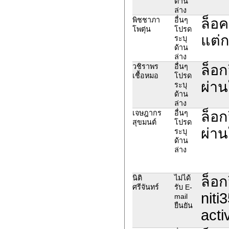
ด้าน
ล่าง
ล็อค
พิชชาภา
อื่นๆ
โพตุ่น
โปรด
แต่
ระบุ
ด้าน
ล่าง
ล็อก
วชิราพร
อื่นๆ
เชื้อหมอ
โปรด
ผ่าน
ระบุ
ด้าน
ล่าง
ล็อก
เจษฎากร
อื่นๆ
สุขมนต์
โปรด
ผ่าน
ระบุ
ด้าน
ล่าง
ล็อก
นิติ
ไม่ได้
ศรีจันทร์
รับ E-
nit
mail
ยืนยัน
acti