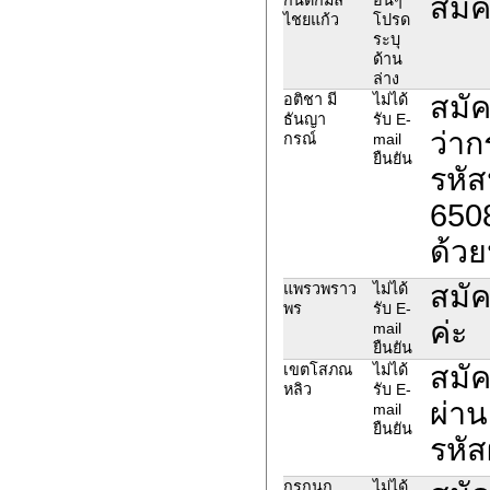
สมัค
ไชยแก้ว
โปรด
ระบุ
ด้าน
ล่าง
สมัค
อติชา มี
ไม่ได้
ธันญา
รับ E-
ว่าก
กรณ์
mail
ยืนยัน
รหัส
650
ด้วย
สมัค
แพรวพราว
ไม่ได้
พร
รับ E-
ค่ะ
mail
ยืนยัน
สมัค
เขตโสภณ
ไม่ได้
หลิว
รับ E-
ผ่าน
mail
ยืนยัน
รหัส
กรกนก
ไม่ได้