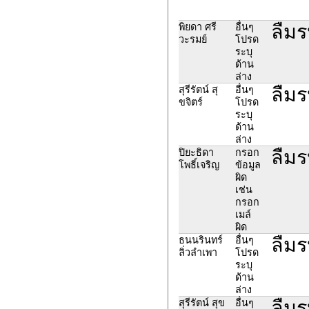
ลืมร
พิยดา ศรี
อื่นๆ
วะรมย์
โปรด
ระบุ
ด้าน
ล่าง
ลืมร
สุรีรัตน์ สุ
อื่นๆ
ขจิตร์
โปรด
ระบุ
ด้าน
ล่าง
ลืมร
ปิยะธิดา
กรอก
โพธิ์เจริญ
ข้อมูล
ผิด
เช่น
กรอก
เมล์
ผิด
ลืมร
ธนนรินทร์
อื่นๆ
ลิ่วลำเพา
โปรด
ระบุ
ด้าน
ล่าง
ลืมร
สุรีรัตน์ สุข
อื่นๆ