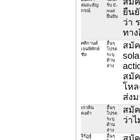
สมัค
สมถะธัญ
รับ E-
ยืนย
กรณ์
mail
ยืนยัน
ว่า 
ทางอ
สมั
ศศิกานต์
อื่นๆ
เจนพิทักษ์
โปรด
sola
ชัย
ระบุ
ด้าน
acti
ล่าง
สมัค
โหลด
ส่งม
สมั
เกวลิน
อื่นๆ
คงดำ
โปรด
ว่าไ
ระบุ
ด้าน
ล่าง
สมัค
จิรัฏฐ์
อื่นๆ