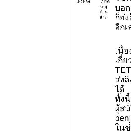
ไทรทอง
โปรด
บอกว
ระบุ
ด้าน
ก็ยั
ล่าง
อีกเ
เนื่
เกี
TET
ส่งล
ได้
ทั้ง
ผู้ส
benj
ในช่