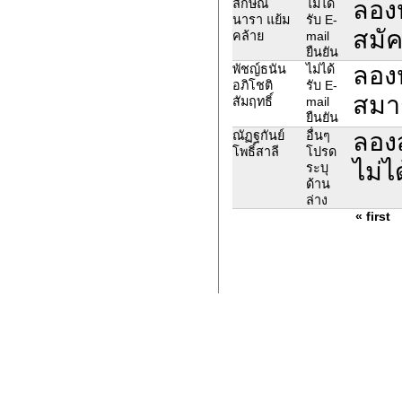
ลองห
ลักษณ์
ไม่ได้
นารา แย้ม
รับ E-
สมัค
คล้าย
mail
ยืนยัน
ลองห
พัชญ์ธนัน
ไม่ได้
อภิโชติ
รับ E-
สมาช
สัมฤทธิ์
mail
ยืนยัน
ลองส
ณัฏฐกันย์
อื่นๆ
โพธิ์สาลี
โปรด
ไม่ไ
ระบุ
ด้าน
ล่าง
« first