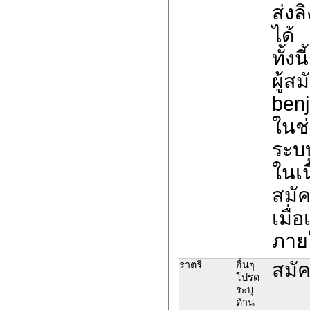
ส่งล
ได้
ทั้ง
ผู้ส
benj
ในช่
ระบ
ในเน
สมั
เมื่
ภายใ
สมัค
ราตรี
อื่นๆ
โปรด
ระบุ
ด้าน