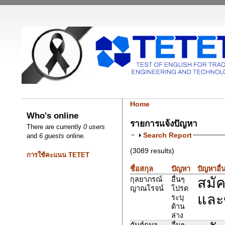
Home
Who's online
รายการแจ้งปัญหา
There are currently
0 users
Search Report
and
6 guests
online.
(3089 results)
การใช้คะแนน TETET
ชื่อสกุล
ปัญหา
ปัญหาอื่
สมัค
กุลยาภรณ์
อื่นๆ
ญาณโรจน์
โปรด
และข
ระบุ
ด้าน
ล่าง
กันต์กมล
อื่นๆ