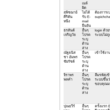
เมล์
ผิด
สุพิชฌาย์
ไม่ได้
ต้องการเป
ศิริตัน
รับ E-
supichcha
หนึง
mail
ยืนยัน
ธรสันต์
อื่นๆ
login ด้วยร
เจริญวัย
โปรด
ระบบไม่ถู
ระบุ
ด้าน
ล่าง
ณัฐธนิส
อื่นๆ
เข้าใช้งาน
ชา อัมพร
โปรด
ชัยรัชต์
ระบุ
ด้าน
ล่าง
จิราพร
อื่นๆ
ลืมรหัสเข
พลคำ
โปรด
ระบบขึ้นว
ระบุ
ขอบคุณม
ด้าน
ล่าง
ปุณยวีร์
อื่นๆ
ครั้งแรก 