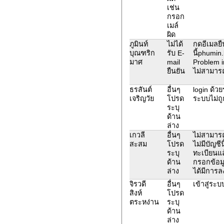
เช่น
กรอก
เมล์
ผิด
ภูมินท์
ไม่ได้
กดอีเมลยื
บุณฑริก
รับ E-
นี้phumin
มาศ
mail
Problem i
ยืนยัน
ไม่สามาร
ธรสันต์
อื่นๆ
login ด้วยร
เจริญวัย
โปรด
ระบบไม่ถู
ระบุ
ด้าน
ล่าง
เกวลี
อื่นๆ
ไม่สามาร
สะสม
โปรด
ไม่มีบัญชีน
ระบุ
ทะเบียนแ
ด้าน
กรอกข้อมู
ล่าง
ได้มีการล
จิรวดี
อื่นๆ
เข้าสู่ระบบ
สิงห์
โปรด
ตระหง่าน
ระบุ
ด้าน
ล่าง