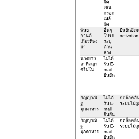
ผิด
เช่น
กรอก
เมล์
ผิด
พันธ
อื่นๆ
ยืนยันอีเ
กานต์
โปรด
activation
เกียรติพง
ระบุ
สา
ด้าน
ล่าง
นางสาว
ไม่ได้
อาทิตญา
รับ E-
ศรีมโน
mail
ยืนยัน
กัญญาณั
ไม่ได้
กดล็อคอิน
ฐ
รับ E-
ระบบไม่ถู
มุกดาหาร
mail
ยืนยัน
กัญญาณั
ไม่ได้
กดล็อคอิน
ฐ
รับ E-
ระบบไม่ถู
มุกดาหาร
mail
ยืนยัน