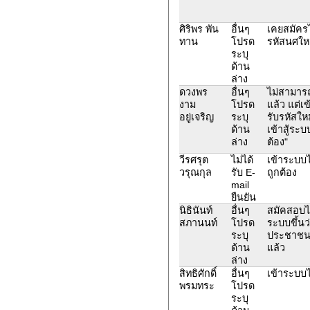
ศิริพร พัน
อื่นๆ
เคยสมัครไ
ทาน
โปรด
รหัสนศใหม
ระบุ
ด้าน
ล่าง
ดวงพร
อื่นๆ
ไม่สามารถ
งาม
โปรด
แล้ว แต่เข
อยู่เจริญ
ระบุ
รับรหัสให
ด้าน
เข้าสู้ระบ
ล่าง
ต้อง"
วีรศรุต
ไม่ได้
เข้าระบบไ
วรุณกุล
รับ E-
ถูกต้อง
mail
ยืนยัน
นิธินันท์
อื่นๆ
สมัคสอบไม่
สภานนท์
โปรด
ระบบขึ้นว
ระบุ
ประชาชนน
ด้าน
แล้ว
ล่าง
สิทธิศักดิ์
อื่นๆ
เข้าระบบไ
พรมทระ
โปรด
ระบุ