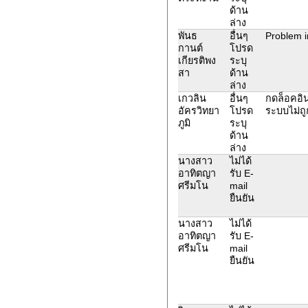
ด้าน
ล่าง
พันธ
อื่นๆ
Problem i
กานต์
โปรด
เกียรติพง
ระบุ
สา
ด้าน
ล่าง
เกวลิน
อื่นๆ
กดล็อคอิน
อัครวิทยา
โปรด
ระบบไม่ถู
ภูมิ
ระบุ
ด้าน
ล่าง
นางสาว
ไม่ได้
อาทิตญา
รับ E-
ศรีมโน
mail
ยืนยัน
นางสาว
ไม่ได้
อาทิตญา
รับ E-
ศรีมโน
mail
ยืนยัน