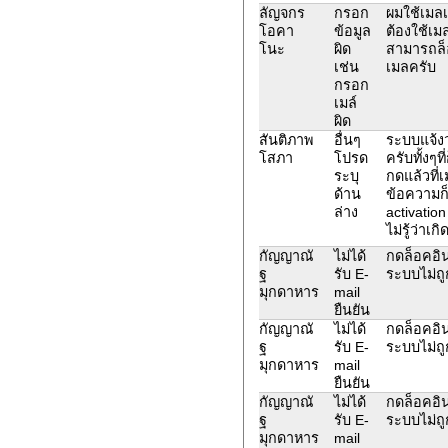
ลัญจกร
กรอก
ผมใช้เมล
โอคา
ข้อมูล
ต้องใช้เม
โนะ
ผิด
สามารถล็อ
เช่น
เมลครับ
กรอก
เมล์
ผิด
สันติภาพ
อื่นๆ
ระบบแจ้งว
โสภา
โปรด
ครับทั้งๆท
ระบุ
กดแล้วที่
ด้าน
ข้อความก็
ล่าง
activation
ไม่รู้ว่าเ
กัญญาณั
ไม่ได้
กดล็อคอิน
ฐ
รับ E-
ระบบไม่ถู
มุกดาหาร
mail
ยืนยัน
กัญญาณั
ไม่ได้
กดล็อคอิน
ฐ
รับ E-
ระบบไม่ถู
มุกดาหาร
mail
ยืนยัน
กัญญาณั
ไม่ได้
กดล็อคอิน
ฐ
รับ E-
ระบบไม่ถู
มุกดาหาร
mail