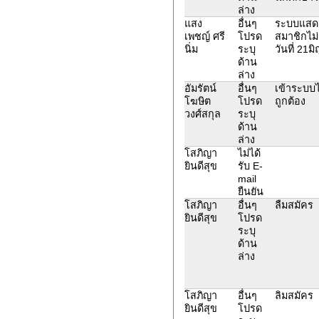
ล่าง
แสง
อื่นๆ
ระบบแสด
เพชญ์ ศรี
โปรด
สมาชิกไ
นิ่ม
ระบุ
วันที่ 21ม
ด้าน
ล่าง
อัมรัตน์
อื่นๆ
เข้าระบบไ
โฆษิต
โปรด
ถูกต้อง
วงศ์สกุล
ระบุ
ด้าน
ล่าง
โสภิญา
ไม่ได้
ยินดีสุข
รับ E-
mail
ยืนยัน
โสภิญา
อื่นๆ
ลืมสมัคร
ยินดีสุข
โปรด
ระบุ
ด้าน
ล่าง
โสภิญา
อื่นๆ
ลิมสมัคร
ยินดีสุข
โปรด