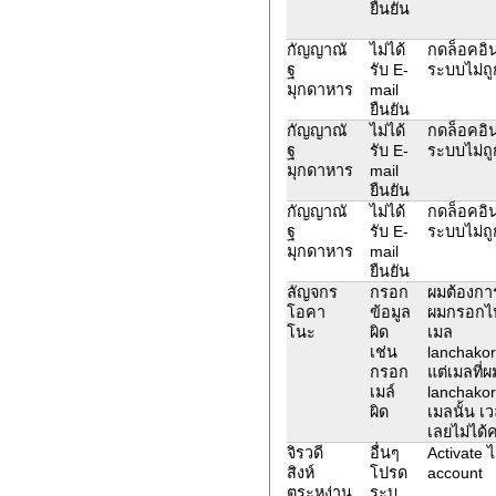
ยืนยัน
กัญญาณั
ไม่ได้
กดล็อคอิน
ฐ
รับ E-
ระบบไม่ถู
มุกดาหาร
mail
ยืนยัน
กัญญาณั
ไม่ได้
กดล็อคอิน
ฐ
รับ E-
ระบบไม่ถู
มุกดาหาร
mail
ยืนยัน
กัญญาณั
ไม่ได้
กดล็อคอิน
ฐ
รับ E-
ระบบไม่ถู
มุกดาหาร
mail
ยืนยัน
ลัญจกร
กรอก
ผมต้องการ
โอคา
ข้อมูล
ผมกรอกไปม
โนะ
ผิด
เมล
เช่น
lanchakor
กรอก
แต่เมลที่
เมล์
lanchakor
ผิด
เมลนั้น เ
เลยไม่ได้
จิรวดี
อื่นๆ
Activate ไ
สิงห์
โปรด
account
ตระหง่าน
ระบุ