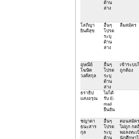
ด้าน
ล่าง
โสภิญา
อื่นๆ
ลืมสมัคร
ยินดีสุข
โปรด
ระบุ
ด้าน
ล่าง
อุษณีย์
อื่นๆ
เข้าระบบไ
โฆษิต
โปรด
ถูกต้อง
วงศ์สกุล
ระบุ
ด้าน
ล่าง
ธราธิป
ไม่ได้
แสงอรุณ
รับ E-
mail
ยืนยัน
ชญาดา
อื่นๆ
ตอนสมัครใ
ธนะสาร
โปรด
ไม่ถูก กดล
กุล
ระบุ
พอลงทะเบี
ด้าน
นักศึกษาไ