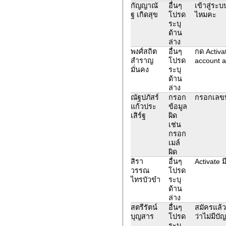
กัญญาณั
อื่นๆ
เข้าสู่ระ
ฐ เกิดสุข
โปรด
ไหมคะ
ระบุ
ด้าน
ล่าง
พงศ์สถิต
อื่นๆ
กด Activat
สำราญ
โปรด
account ac
มั่นคง
ระบุ
ด้าน
ล่าง
ณัฐปภัสร์
กรอก
กรอกเลข
แก้วประ
ข้อมูล
เสิร์ฐ
ผิด
เช่น
กรอก
เมล์
ผิด
สิรา
อื่นๆ
Activate ม
วรรณ
โปรด
ไทรบัวขำ
ระบุ
ด้าน
ล่าง
สตรีรัตน์
อื่นๆ
สมัครแล้ว
บุญสาร
โปรด
ว่าไม่มีบัญ
ระบุ