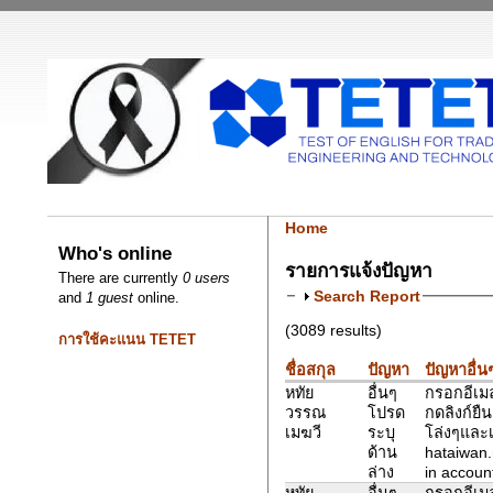
Home
Who's online
รายการแจ้งปัญหา
There are currently
0 users
Search Report
and
1 guest
online.
(3089 results)
การใช้คะแนน TETET
ชื่อสกุล
ปัญหา
ปัญหาอื่น
หทัย
อื่นๆ
กรอกอีเมล
วรรณ
โปรด
กดลิงก์ยืน
เมฆวี
ระบุ
โล่งๆและเ
ด้าน
hataiwan
ล่าง
in account
หทัย
อื่นๆ
กรอกอีเมล