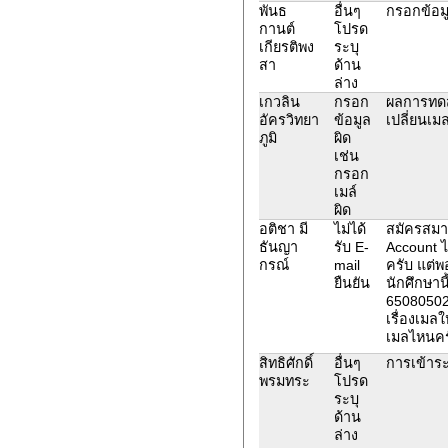
พันธ
อื่นๆ
กรอกข้อมู
กานต์
โปรด
เกียรติพง
ระบุ
สา
ด้าน
ล่าง
เกวลิน
กรอก
ผลการทดส
อัครวิทยา
ข้อมูล
เปลี่ยนเม
ภูมิ
ผิด
เช่น
กรอก
เมล์
ผิด
อติชา มี
ไม่ได้
สมัครสมาช
ธันญา
รับ E-
Account ได
กรณ์
mail
ครับ แต่พ
ยืนยัน
นักศึกษานี
65080502
เรื่องเมลใ
เมลไหนคร
สิทธิศักดิ์
อื่นๆ
การเข้าระ
พรมทระ
โปรด
ระบุ
ด้าน
ล่าง