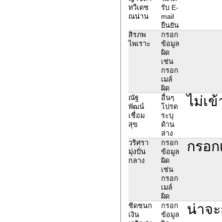
ทวีเดช
รับ E-
ณน่าน
mail
ยืนยัน
สิรภพ
กรอก
ไพเราะ
ข้อมูล
ผิด
เช่น
กรอก
เมล์
ผิด
ไม่เข
ณัฐ
อื่นๆ
พัฒน์
โปรด
เชื่อม
ระบุ
สุข
ด้าน
ล่าง
กรอกเ
วริศรา
กรอก
มุ่งปั่น
ข้อมูล
กลาง
ผิด
เช่น
กรอก
เมล์
ผิด
น่าจะ
ชิดชนก
กรอก
เงิน
ข้อมูล