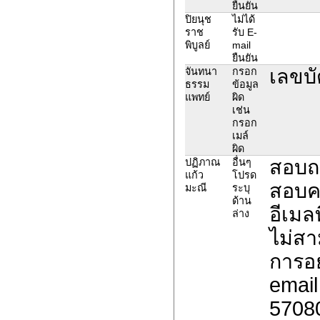
ยืนยัน
ปิยนุช
ไม่ได้
ราช
รับ E-
พิบูลย์
mail
ยืนยัน
เลขบ
จันทนา
กรอก
ธรรม
ข้อมูล
แพทย์
ผิด
เช่น
กรอก
เมล์
ผิด
สอบถา
ปฏิภาณ
อื่นๆ
แก้ว
โปรด
สอบคะ
มะณี
ระบุ
ด้าน
อีเมล
ล่าง
ไม่สา
การอย
email
5708