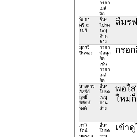
กรอก
เมล์
ผิด
ลืมรฟเ
พิยดา
อื่นๆ
ศรีวะ
โปรด
รมย์
ระบุ
ด้าน
ล่าง
กรอกอ
มุกรวี
กรอก
ปิ่นทอง
ข้อมูล
ผิด
เช่น
กรอก
เมล์
ผิด
พอใส่
นางสาว
อื่นๆ
อิสรีย์
โปรด
ใหม่ก็
ฤทธิ์
ระบุ
พิทักษ์
ด้าน
พงศ์
ล่าง
เข้าดู
ภาวิ
อื่นๆ
รัตน์
โปรด
บุตรงาม
ระบุ