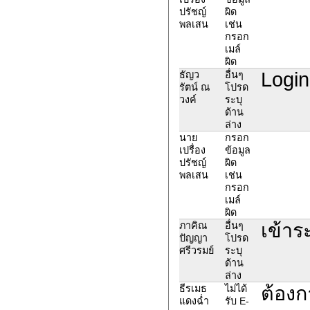
ปรัชญ์
ผิด
พลเสน
เช่น
กรอก
เมล์
ผิด
Login
ธัญว
อื่นๆ
รัตน์ ณ
โปรด
วงค์
ระบุ
ด้าน
ล่าง
นาย
กรอก
เปรื่อง
ข้อมูล
ปรัชญ์
ผิด
พลเสน
เช่น
กรอก
เมล์
ผิด
เข้าร
ภาคิณ
อื่นๆ
ปัญญา
โปรด
ศรีวรมย์
ระบุ
ด้าน
ล่าง
ต้องก
ธีรเมธ
ไม่ได้
แดงฉ่ำ
รับ E-