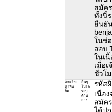
สมัค
ทั้งน
ยืนยั
benja
ในช่อ
สอบ 
ในเนื
เมื่อ
ชั่วโม
รหัส
อัจฉริยะ
อื่นๆ
คำพัน
โปรด
ยิ้ม
ระบุ
เนื่อ
ด้าน
ล่าง
สมัค
ได้ปก