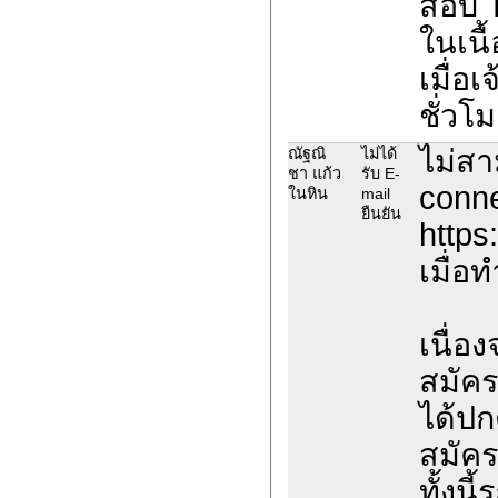
สอบ 
ในเนื
เมื่อ
ชั่วโม
ไม่สา
ณัฐณิ
ไม่ได้
ชา แก้ว
รับ E-
conne
ในหิน
mail
ยืนยัน
https
เมื่อ
เนื่อ
สมัค
ได้ปก
สมัค
ทั้งน