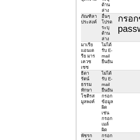
ด้าน
ล่าง
กรอกข
ภัณฑิลา
อื่นๆ
ประสงค์
โปรด
passw
ระบุ
ด้าน
ล่าง
มาเรีย
ไม่ได้
แอนเด
รับ E-
รีย มาร
mail
เควซ
ยืนยัน
เซซ
ธิดา
ไม่ได้
รัตน์
รับ E-
ธรรม
mail
ทักษา
ยืนยัน
โชติรส
กรอก
มูลพงค์
ข้อมูล
ผิด
เช่น
กรอก
เมล์
ผิด
พัชรก
กรอก