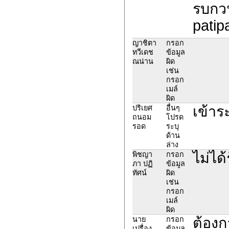
รบกวน
patip
ญาชิตา
กรอก
ทวีเดช
ข้อมูล
ณน่าน
ผิด
เช่น
กรอก
เมล์
ผิด
เข้าร
ปริเยศ
อื่นๆ
ถนอม
โปรด
รอด
ระบุ
ด้าน
ล่าง
ไม่ได
พิชญา
กรอก
ภา ปฏิ
ข้อมูล
ทัศน์
ผิด
เช่น
กรอก
เมล์
ผิด
ต้องก
นาย
กรอก
เปรื่อง
ข้อมูล