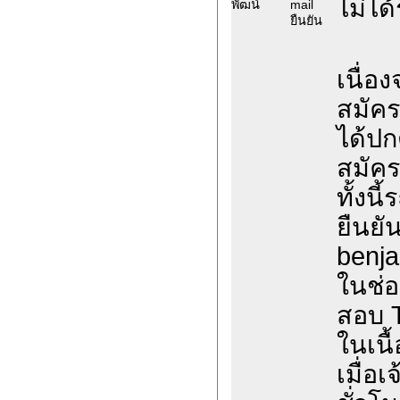
ไม่ได้
พัฒน์
mail
ยืนยัน
เนื่อ
สมัค
ได้ปก
สมัค
ทั้งน
ยืนยั
benja
ในช่อ
สอบ 
ในเนื
เมื่อ