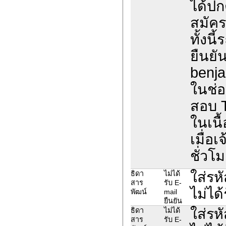
ได้ปก
สมัค
ทั้งน
ยืนยั
benja
ในช่อ
สอบ 
ในเนื
เมื่อ
ชั่วโม
ใส่รห
ธิดา
ไม่ได้
สาร
รับ E-
ไม่ได้
พัฒน์
mail
ยืนยัน
ใส่รห
ธิดา
ไม่ได้
สาร
รับ E-