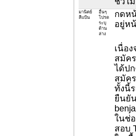
ชั่วโม
กดหน้
มานิตย์
อื่นๆ
สีแป้น
โปรด
อยู่หน
ระบุ
ด้าน
ล่าง
เนื่อ
สมัค
ได้ปก
สมัค
ทั้งน
ยืนยั
benja
ในช่อ
สอบ 