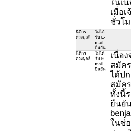
ในเนื
เมื่อ
ชั่วโม
นิติกร
ไม่ได้
ดวงมุลลี
รับ E-
mail
ยืนยัน
เนื่อ
นิติกร
ไม่ได้
ดวงมุลลี
รับ E-
สมัค
mail
ยืนยัน
ได้ปก
สมัค
ทั้งน
ยืนยั
benja
ในช่อ