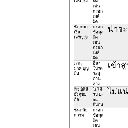
เจริญรุ่ง
ผิด
เช่น
กรอก
เมล์
ผิด
น่าจะ
ชิดชนก
กรอก
เงิน
ข้อมูล
เจริญรุ่ง
ผิด
เช่น
กรอก
เมล์
ผิด
เข้าส
ภานุ
อื่นๆ
มาศ บุญ
โปรด
ยืน
ระบุ
ด้าน
ล่าง
ไม่แน
พิชญ์สินี
ไม่ได้
อังศุชัย
รับ E-
กิจ
mail
ยืนยัน
ชินดนัย
กรอก
สุวาท
ข้อมูล
ผิด
เช่น