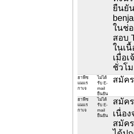
ยืนยั
benja
ในช่อ
สอบ 
ในเนื
เมื่อ
ชั่วโม
สมัคร
ฮาฟีซ
ไม่ได้
แมแร
รับ E-
กาเจ
mail
ยืนยัน
สมัคร
ฮาฟีซ
ไม่ได้
แมแร
รับ E-
กาเจ
mail
เนื่อ
ยืนยัน
สมัค
ได้ปก