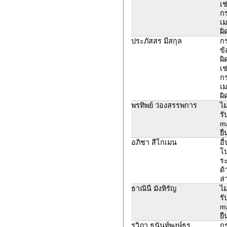
เช
ก
เม
ผิ
ประภัสสร มีสกุล
ก
ข้
ผิ
เช
ก
เม
ผิ
พรทิพย์ ว่องสรรพการ
ไม
รั
ma
ยื
อภิชา สีโกเมน
อื
โ
ระ
ด้
ล่
ธาณินี มังหิรัญ
ไม
รั
ma
ยื
รวิภา ธนันท์พงษ์ธร
ก