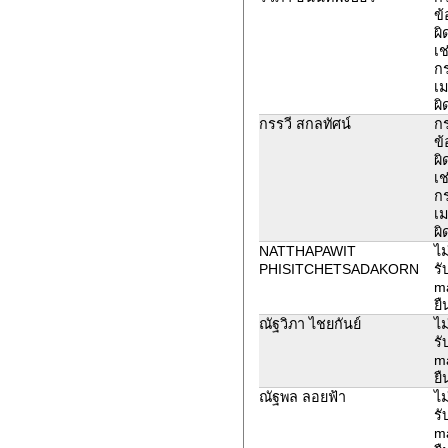
ข้
ผิ
เช
ก
เม
ผิ
กรรวี สกลทัศน์
ก
ข้
ผิ
เช
ก
เม
ผิ
NATTHAPAWIT
ไม
PHISITCHETSADAKORN
รั
ma
ยื
ณัฐวิภา ไชยกันย์
ไม
รั
ma
ยื
ณัฐพล ลอยฟ้า
ไม
รั
ma