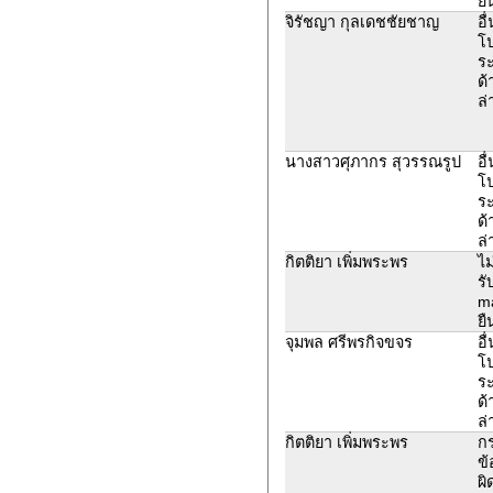
ยื
จิรัชญา กุลเดชชัยชาญ
อื
โ
ระ
ด้
ล่
นางสาวศุภากร สุวรรณรูป
อื
โ
ระ
ด้
ล่
กิตติยา เพิ่มพระพร
ไม
รั
ma
ยื
จุมพล ศรีพรกิจขจร
อื
โ
ระ
ด้
ล่
กิตติยา เพิ่มพระพร
ก
ข้
ผิ