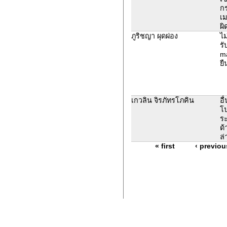
ก
เม
ผิ
ภูริชญา ผุดผ่อง
ไม
รั
ma
ยื
เกวลิน จิรภัทรโภคิน
อื
โ
ระ
ด้
ล่
« first
‹ previou