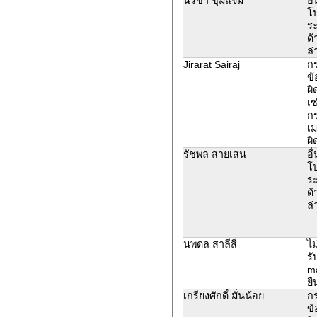
โ
ระ
ด้
ล่
Jirarat Sairaj
ก
ข้
ผิ
เช
ก
เม
ผิ
รัชพล สายเสน
อื
โ
ระ
ด้
ล่
นพดล สาลีสี
ไม
รั
ma
ยื
เกรียงศักดิ์ มั่นน้อย
ก
ข้