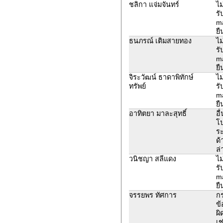
ชลิกา แจ่มจันทร์
ไม
รั
ma
ยื
ธนภรณ์ เติมสายทอง
ไม
รั
ma
ยื
จิระวัฒน์ ธาดาพิทักษ์
ไม
ทรัพย์
รั
ma
ยื
อาทิตยา มาละสุทธิ์
อื
โ
ระ
ด้
ล่
วนิชญา สลีแดง
ไม
รั
ma
ยื
จรรยพร ทัศการ
ก
ข้
ผิ
เช