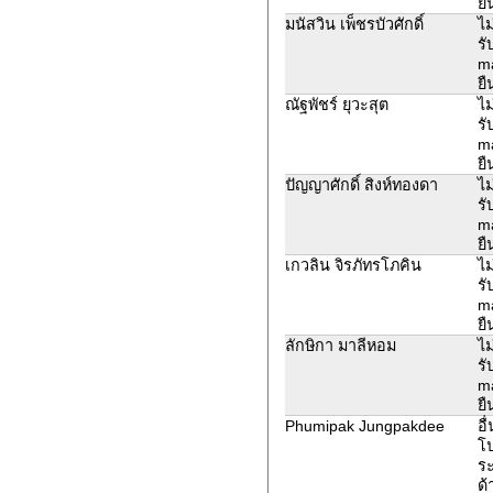
ยื
มนัสวิน เพ็ชรบัวศักดิ์
ไม
รั
ma
ยื
ณัฐพัชร์ ยุวะสุต
ไม
รั
ma
ยื
ปัญญาศักดิ์ สิงห์ทองดา
ไม
รั
ma
ยื
เกวลิน จิรภัทรโภคิน
ไม
รั
ma
ยื
ลักษิกา มาลีหอม
ไม
รั
ma
ยื
Phumipak Jungpakdee
อื
โ
ระ
ด้