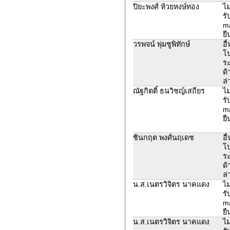
ปิยะพงศ์ ห้วยหงษ์ทอง
ไม
รั
ma
ยื
วรพจน์ พุ่มชูพิทักษ์
อื
โ
ระ
ด้
ล่
ณัฐกิตติ์ ธนวิชญ์เสถียร
ไม
รั
ma
ยื
ชินกฤต พงศ์นฤเดช
อื
โ
ระ
ด้
ล่
น.ส.เนตรวิจิตร นาคแดง
ไม
รั
ma
ยื
น.ส.เนตรวิจิตร นาคแดง
ไม