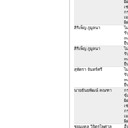
ผิ
เช
ก
เม
ผิ
สิริเพ็ญ ภูมูลนา
ไม
รั
ma
ยื
สิริเพ็ญ ภูมูลนา
ไม
รั
ma
ยื
สุพัตรา จันทร์ศรี
ไม
รั
ma
ยื
นายธันยพัฒน์ คณฑา
ก
ข้
ผิ
เช
ก
เม
ผิ
ชยมงคล วิจิตรไพศาล
อื