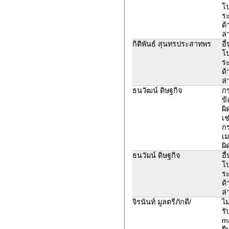
โ
ระ
ด้
ล่
กิติพันธ์ สุนทรประสาทพร
อื
โ
ระ
ด้
ล่
ธนวัฒน์ ดิษฐกิจ
ก
ข้
ผิ
เช
ก
เม
ผิ
ธนวัมน์ ดิษฐกิจ
อื
โ
ระ
ด้
ล่
จิรนันท์ มูลตรีภักดี/
ไม
รั
ma