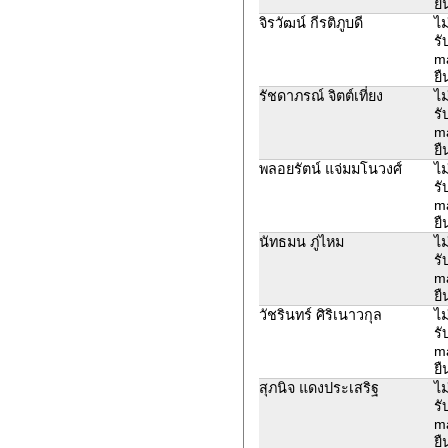
ยื
จิรวัฒน์ กีรติภูบดี
ไม
รั
ma
ยื
รัชดาภรณ์ จิตต์เที่ยง
ไม
รั
ma
ยื
พลอยรัตน์ แจ่มมโนวงศ์
ไม
รั
ma
ยื
นัทธมน ภู่ไหม
ไม
รั
ma
ยื
วัชรินทร์ ศิริเนาวกุล
ไม
รั
ma
ยื
สุภนิจ แดงประเสริฐ
ไม
รั
ma
ยื