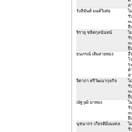
ล่
รังสิมันต์ มนต์วิเศษ
ไม
รั
ma
ยื
จิรายุ ชลิตกุลนันทน์
ไม
รั
ma
ยื
ธนภรณ์ เติมสายทอง
อื
โ
ระ
ด้
ล่
จิดาภา ศรีวัฒนากุลกิจ
ไม
รั
ma
ยื
ณัฐวุฒิ มาทอง
ไม
รั
ma
ยื
นุชนาถร เกียรติมิ่งมงคล
ไม
รั