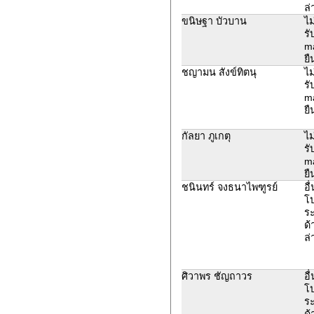
ล่
ขนิษฐา บัวบาน
ไม
รั
ma
ยื
ชญามน สังข์ทิตนุ
ไม
รั
ma
ยื
กัลยา​ ภู​เกตุ​
ไม
รั
ma
ยื
ชนินทร์ จงธนาไพฑูรย์
อื
โ
ระ
ด้
ล่
ศิวาพร ชัญถาวร
อื
โ
ระ
ด้