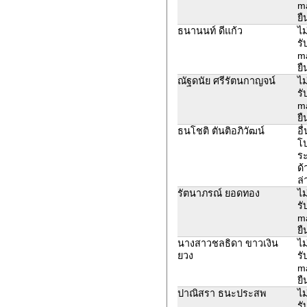
ma
ยื
ธนานนท์ ดีแก้ว
ไม
รั
ma
ยื
ณัฐ​ดนัย​ ศรีรัตน​กาญจน์​
ไม
รั
ma
ยื
ธนโชติ ตันติอภิวัฒน์
อื
โ
ระ
ด้
ล่
รัตนาภรณ์ ยอดทอง
ไม
รั
ma
ยื
นางสาวชลธิดา ขาวเงิน
ไม
ยวง
รั
ma
ยื
ปาณิสรา ธนะประสพ
ไม
รั