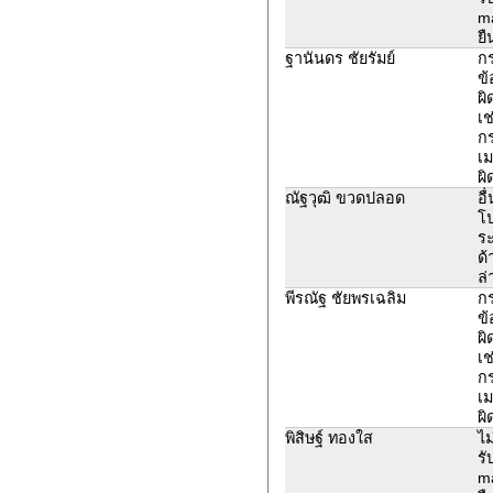
ma
ยื
ฐานันดร ชัยรัมย์
ก
ข้
ผิ
เช
ก
เม
ผิ
ณัฐวุฒิ ขวดปลอด
อื
โ
ระ
ด้
ล่
พีรณัฐ ชัยพรเฉลิม
ก
ข้
ผิ
เช
ก
เม
ผิ
พิสิษฐ์ ทองใส
ไม
รั
ma