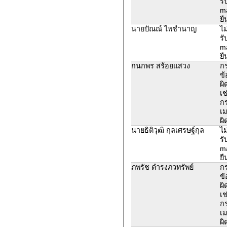
รั
ma
ยื
นายปัณณ์ ไพชำนาญ
ไม
รั
ma
ยื
กนกพร สร้อยแสวง
ก
ข้
ผิ
เช
ก
เม
ผิ
นายธิติวุฒิ กุลเศรษฐ์กุล
ไม
รั
ma
ยื
ภพรัช ดำรงภวทรัพย์
ก
ข้
ผิ
เช
ก
เม
ผิ