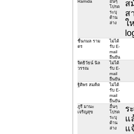
สม
Ramida
อื่นๆ
โปรด
สา
ระบุ
ด้าน
ให
ล่าง
lo
ชื่นกมล ราม
ไม่ได้
ดร
รับ E-
mail
ยืนยัน
จิตธิวัธน์ นิล
ไม่ได้
วรรณ
รับ E-
mail
ยืนยัน
ฐิติพร สมคิด
ไม่ได้
รับ E-
mail
ยืนยัน
ระ
ภูรี มานะ
อื่นๆ
เจริญสุข
โปรด
แล
ระบุ
ด้าน
แจ
ล่าง