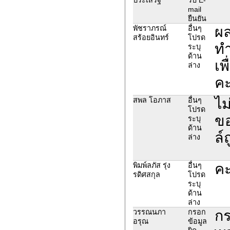
mail
ยืนยัน
ผ
พัชราภรณ์
อื่นๆ
สร้อยอินทร์
โปรด
ทำ
ระบุ
ด้าน
เพ
ล่าง
คะ
ไม
สพล โอภาส
อื่นๆ
โปรด
ขอ
ระบุ
ด้าน
ล์
ล่าง
คะ
พิมพ์ลภัส รุ่ง
อื่นๆ
รดิศสกุล
โปรด
ระบุ
ด้าน
ล่าง
กร
วรรณนภา
กรอก
อรุณ
ข้อมูล