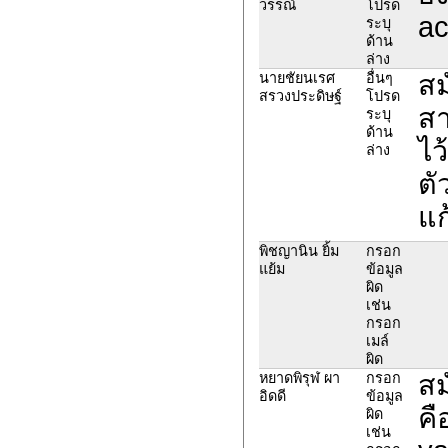
วรรณ์
โปรด
ac
ระบุ
ด้าน
ล่าง
สม
นายชัยนเรศ
อื่นๆ
สรวงประดิษฐ์
โปรด
สา
ระบุ
ด้าน
ไว
ล่าง
ตั
แก
พิชญานิน ยิ้ม
กรอก
แย้ม
ข้อมูล
ผิด
เช่น
กรอก
เมล์
ผิด
สม
หยาดพิรุฬ ผา
กรอก
อิดดี
ข้อมูล
คื
ผิด
เช่น