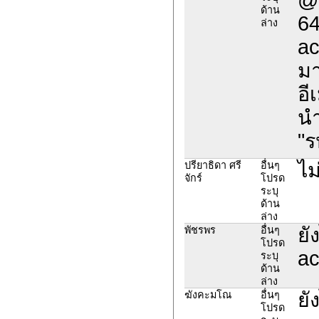
ด้าน
64
ล่าง
ac
มา
อี
นำ
"ร
ไม
ปรียาธิดา ศรี
อื่นๆ
จักร์
โปรด
ระบุ
ด้าน
ล่าง
ยั
พัชร​พร
อื่นๆ
โปรด
ac
ระบุ
ด้าน
ล่าง
ยั
ฆังคะมโณ
อื่นๆ
โปรด