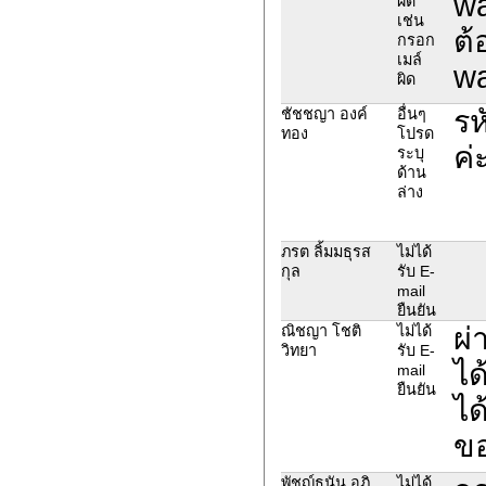
wa
ผิด
เช่น
ต้
กรอก
เมล์
wa
ผิด
รห
ชัชชญา องค์
อื่นๆ
ทอง
โปรด
ค่
ระบุ
ด้าน
ล่าง
ภรต ลิ้มมธุรส
ไม่ได้
กุล
รับ E-
mail
ยืนยัน
ผ่
ณิชญา โชติ
ไม่ได้
วิทยา
รับ E-
ได
mail
ยืนยัน
ได
ขอ
พัชญ์ธนัน อภิ
ไม่ได้