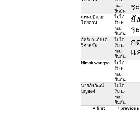
ระ
mail
ยืนยัน
ยั
แทนปฏิญญา
ไม่ได้
โดยด่วน
รับ E-
ระ
mail
ยืนยัน
กด
อิสริยา เกียรติ
ไม่ได้
วิศาลชัย
รับ E-
แล
mail
ยืนยัน
Nimsiriwangso
ไม่ได้
รับ E-
mail
ยืนยัน
นายถิรวัฒน์
ไม่ได้
บุญยงค์
รับ E-
mail
ยืนยัน
« first
‹ previous