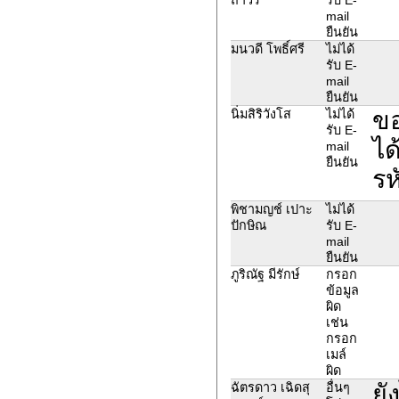
mail
ยืนยัน
มนวดี โพธิ์ศรี
ไม่ได้
รับ E-
mail
ยืนยัน
ขอ
นิ่มสิริวังโส
ไม่ได้
รับ E-
ได
mail
ยืนยัน
รห
พิชามญช์ เปาะ
ไม่ได้
ปักษิณ
รับ E-
mail
ยืนยัน
ภูริณัฐ มีรักษ์
กรอก
ข้อมูล
ผิด
เช่น
กรอก
เมล์
ผิด
ยั
ฉัตรดาว เฉิดสุ
อื่นๆ