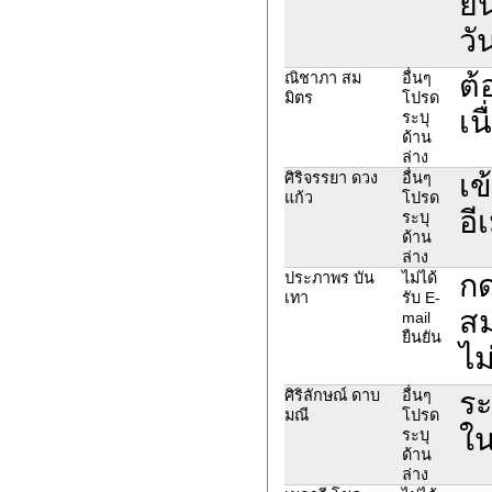
ยื
วั
ต้
ณิชาภา สม
อื่นๆ
มิตร
โปรด
เน
ระบุ
ด้าน
ล่าง
เข
ศิริจรรยา ดวง
อื่นๆ
แก้ว
โปรด
อี
ระบุ
ด้าน
ล่าง
กด
ประภาพร บัน
ไม่ได้
เทา
รับ E-
สม
mail
ยืนยัน
ไม
ระ
ศิริลักษณ์ ดาบ
อื่นๆ
มณี
โปรด
ใน
ระบุ
ด้าน
ล่าง