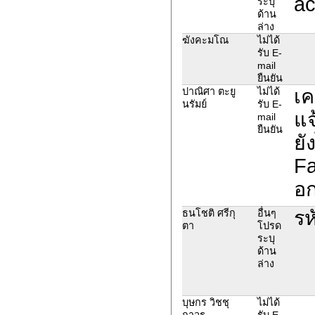
ac
ระบุ
ด้าน
ล่าง
ฆังคะมโณ
ไม่ได้
รับ E-
mail
ยืนยัน
เค
ปาณิศา ตะยู
ไม่ได้
นรัมย์
รับ E-
แจ
mail
ยืนยัน
ยั
Fa
อก
รห
ธนโชติ ศรีกุ
อื่นๆ
ตา
โปรด
ระบุ
ด้าน
ล่าง
บุษกร วิชชุ
ไม่ได้
ถาวร
รับ E-