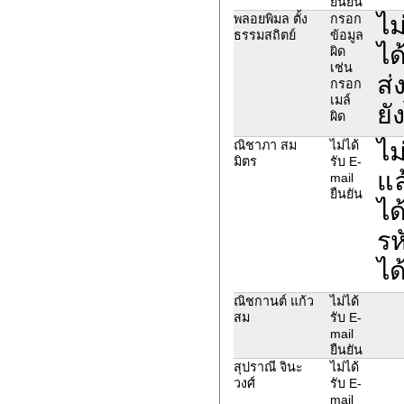
ยืนยัน
ไม
พลอยพิมล ตั้ง
กรอก
ธรรมสถิตย์
ข้อมูล
ได
ผิด
เช่น
ส่
กรอก
เมล์
ยั
ผิด
ไม
ณิชาภา สม
ไม่ได้
มิตร
รับ E-
แล
mail
ยืนยัน
ได
รห
ได
ณิชกานต์ แก้ว
ไม่ได้
สม
รับ E-
mail
ยืนยัน
สุปราณี จินะ
ไม่ได้
วงศ์
รับ E-
mail