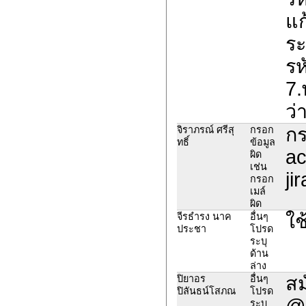
แก
ระ
รห
7.
ว่
กร
จิราภรณ์ ศรีสุ
กรอก
ทธิ์
ข้อมูล
ac
ผิด
เช่น
ji
กรอก
เมล์
ผิด
ใช
จีรธำรง นาค
อื่นๆ
ประชา
โปรด
ระบุ
ด้าน
ล่าง
สม
ปิยาอร
อื่นๆ
ปิลันธน์โสภณ
โปรด
@m
ระบุ