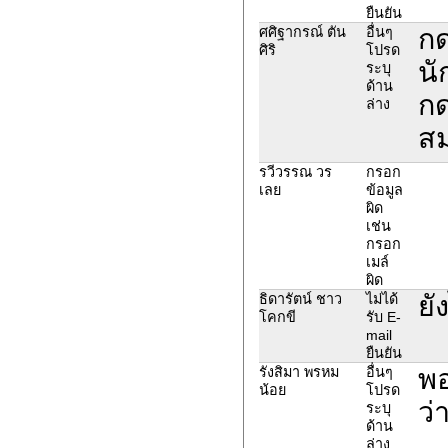
ยืนยัน
กด
ศศิฐากรณ์ ตัน
อื่นๆ
ศิริ
โปรด
นั
ระบุ
ด้าน
กด
ล่าง
สม
รวีวรรณ วร
กรอก
เลย
ข้อมูล
ผิด
เช่น
กรอก
เมล์
ผิด
ยั
ธิดารัตน์ ชาว
ไม่ได้
โคกขี
รับ E-
mail
ยืนยัน
พอ
รังสิมา พรหม
อื่นๆ
น้อย
โปรด
ว่
ระบุ
ด้าน
ล่าง