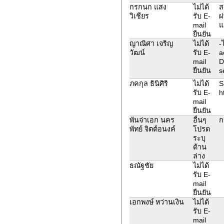
กรกนก แสง
ไม่ได้
ส
วิเชียร
รับ E-
ผ
mail
แ
ยืนยัน
ญาณิศา เจริญ
ไม่ได้
-
วัฒน์
รับ E-
a
mail
D
ยืนยัน
s
ภคกุล ธินิศิริ
ไม่ได้
S
รับ E-
h
mail
ยืนยัน
พันจ่าเอก นคร
อื่นๆ
ก
พัทย์ จิตต์อนงค์
โปรด
ระบุ
ด้าน
ล่าง
ธณัฐชัย
ไม่ได้
รับ E-
mail
ยืนยัน
เอกพงษ์ หว่านเงิน
ไม่ได้
รับ E-
mail