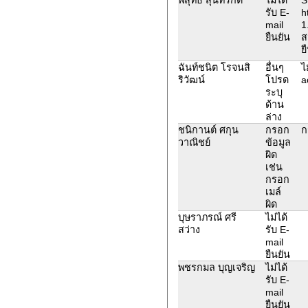
รับ E-
h
mail
1
ยืนยัน
ส
ย
ฉันท์ชนิต โรจนสิ
อื่นๆ
ไ
ริวัฒน์
โปรด
a
ระบุ
ด้าน
ล่าง
ชนิกานต์ ศกุน
กรอก
ก
วาณิชย์
ข้อมูล
ผิด
เช่น
กรอก
เมล์
ผิด
บุษราภรณ์​ ศรี​
ไม่ได้
สว่าง​
รับ E-
mail
ยืนยัน
พชรกมล บุญเจริญ
ไม่ได้
รับ E-
mail
ยืนยัน