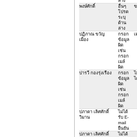
ล่าง
พงษ์ศักดิ์
อื่นๆ
ข
โปรด
ระบุ
ด้าน
ล่าง
ปฏิภาณ ขวัญ
กรอก
เ
เมือง
ข้อมูล
ผิด
เช่น
กรอก
เมล์
ผิด
ปารวี กองรุ่งเรือง
กรอก
ไ
ข้อมูล
ไ
ผิด
เช่น
กรอก
เมล์
ผิด
ปภาดา เลิศศักดิ์
ไม่ได้
วิมาน
รับ E-
mail
ยืนยัน
ปภาดา เลิศศักดิ์
ไม่ได้