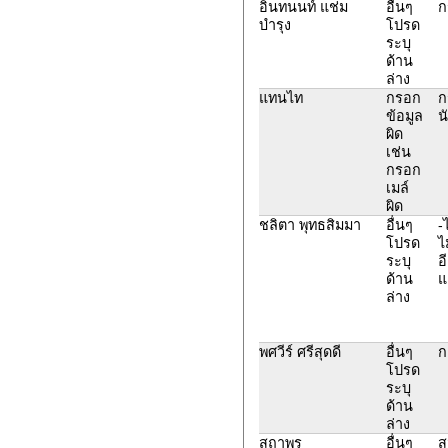
อินทนนท์ แช่ม
อื่นๆ
ก
บำรุง
โปรด
ระบุ
ด้าน
ล่าง
แทนไท
กรอก
ก
ข้อมูล
น
ผิด
เช่น
กรอก
เมล์
ผิด
ชลิตา พุทธสิมมา
อื่นๆ
-
โปรด
ไ
ระบุ
อ
ด้าน
แ
ล่าง
พศวีร์ ศรีสุดดี
อื่นๆ
ก
โปรด
ระบุ
ด้าน
ล่าง
สถาพร
อื่นๆ
ส