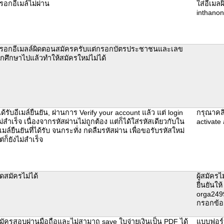
รอกอีเมล์ไม่ผ่าน
ใส่อีเมลผ
inthano
รอกอีเมลล์ผิดตอนสมัครครับแต่กรอกบัตรประชาชนและเลข
ักศึกษาไปแล้วทำให้สมัครใหม่ไม่ได้
ได้รับอีเมล์ยืนยัน, ผ่านการ Verify your account แล้ว แต่ login
กรุณาคลิ
ม่สำเร็จ เนื่องจากรหัสผ่านไม่ถูกต้อง แต่ก็ได้ใส่รหัสเดียวกับใน
activate
ีเมล์ยืนยันที่ได้รับ จนกระทั่ง กดลืมรหัสผ่าน เพื่อขอรับรหัสใหม่
ต่ก็ยังไม่สำเร็จ
ดสมัครไม่ได้
ผู้สมัครไ
ยืนยันให้
orga2499
กรอกข้อ
มัครสอบผ่านมือถือและไม่สามาถ save ใบจ่ายเงินเป็น PDF ได้
แบบฟอร์