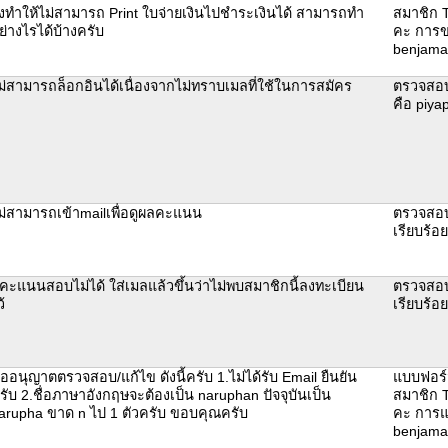
ึงทำให้ไม่สามารถ Print ใบจ่ายเงินไปชำระเงินได้ สามารถทำ
สมาชิก T
ย่างไรได้บ้างครับ
คะ การขอ
benjama
ม่สามารถล็อกอินได้เนื่องจากไม่ทราบเมลที่ใช้ในการสมัคร
ตรวจสอบพ
คือ piya
ม่สามารถเข้าmailเพื่อดูผลคะแนน
ตรวจสอบ
เรียบร้อ
ูคะแนนสอบไม่ได้ ใส่เมลแล้วขึ้นว่าไม่พบสมาชิกนี้ลงทะเบียน
ตรวจสอบ
้
เรียบร้อ
ออนุญาตตรวจสอบ/แก้ไข ดังนี้ครับ 1.ไม่ได้รับ Email ยืนยัน
แบบฟอร์
รับ 2.ชื่อภาษาอังกฤษจะต้องเป็น naruphan ปัจจุบันเป็น
สมาชิก T
arupha ขาด n ไป 1 ตัวครับ ขอบคุณครับ
คะ การแก
benjama