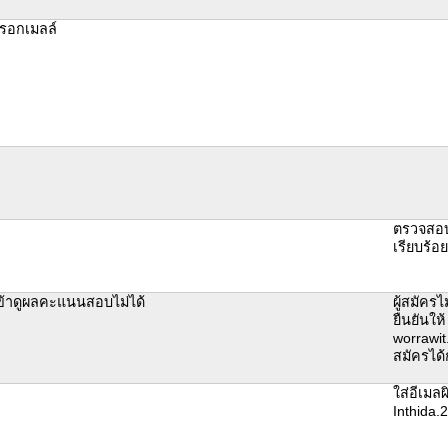
รอกเมลล์
ตรวจสอบ
เรียบร้อ
ข้าดูผลคะแนนสอบไม่ได้
ผู้สมัครไ
ยืนยันให้
worrawit
สมัครได
ใส่อีเมลผ
Inthida.