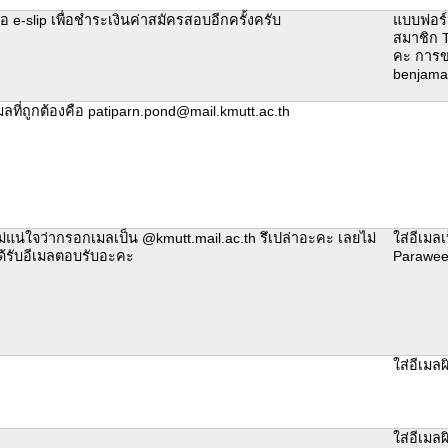
อ e-slip เพื่อชำระเงินค่าสมัครสอบอีกครั้งครับ
แบบฟอร์
สมาชิก T
คะ การขอ
benjama
มลที่ถูกต้องคือ patiparn.pond@mail.kmutt.ac.th
ม่แน่ใจว่ากรอกเมลเป็น @kmutt.mail.ac.th รึเปล่าอะคะ เลยไม่
ใส่อีเมลเ
ด้รับอีเมลตอบรับอะคะ
Parawee
ใส่อีเมล
ใส่อีเมล