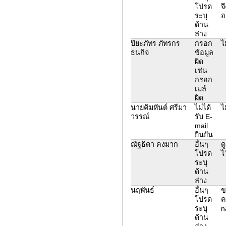
โปรด
จ
ระบุ
อ
ด้าน
ล่าง
ปิยะภัทร ภัทรกร
กรอก
ไ
ธนกิจ
ข้อมูล
ผิด
เช่น
กรอก
เมล์
ผิด
นายคิมหันต์ ศรีมา
ไม่ได้
ไ
วรรณ์
รับ E-
mail
ยืนยัน
ณัฐธิดา คงมาก
อื่นๆ
ด
โปรด
ไว
ระบุ
ด้าน
ล่าง
นฤพันธ์
อื่นๆ
ข
โปรด
ค
ระบุ
n
ด้าน