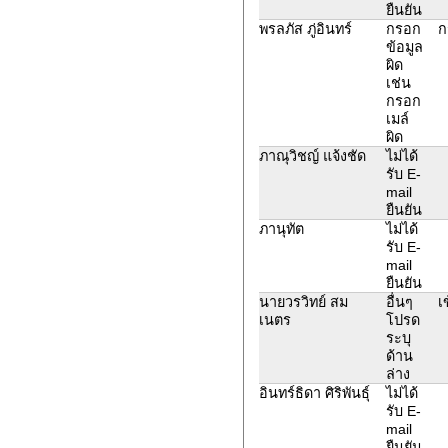
ยืนยัน
พรลภัส ภู่อินทร์
กรอก
ก
ข้อมูล
ผิด
เช่น
กรอก
เมล์
ผิด
ภาณุวิชญ์ แจ้งชัด
ไม่ได้
รับ E-
mail
ยืนยัน
ภานุทัต
ไม่ได้
รับ E-
mail
ยืนยัน
นายวรวิทย์ สม
อื่นๆ
เ
เนตร
โปรด
ระบุ
ด้าน
ล่าง
อินทร์ธิดา ศิริพันธุ์
ไม่ได้
รับ E-
mail
ยืนยัน