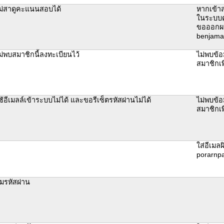
ม่สาดูคะแนนสอบได้
หากเข้าส
ในระบบ
ขอออกผล
benjama
ม่พบสมาชิกนี้ลงทะเบียนไว้
ไม่พบข้
สมาชิกเพ
ช้อีเมลล์เข้าระบบไม่ได้ และขอรีเซ็ตรหัสผ่านไม่ได้
ไม่พบข้
สมาชิกเพ
ใส่อีเมลผ
porarnpa
ืมรหัสผ่าน