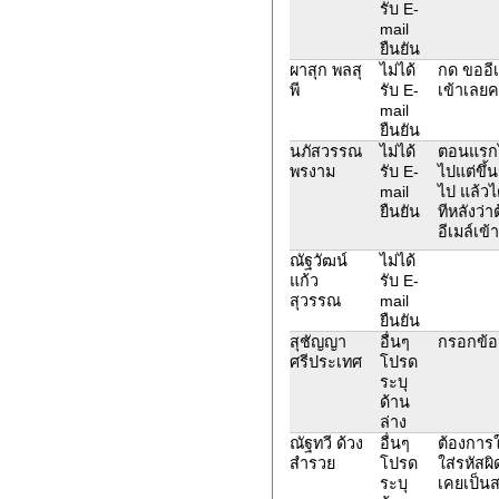
รับ E-
mail
ยืนยัน
ผาสุก พลสุ
ไม่ได้
กด ขออีเ
พี
รับ E-
เข้าเลย
mail
ยืนยัน
นภัสวรรณ
ไม่ได้
ตอนแรกไม
พรงาม
รับ E-
ไปแต่ขึ้
mail
ไป แล้วไ
ยืนยัน
ทีหลังว่า
อีเมล์เข้
ณัฐวัฒน์
ไม่ได้
แก้ว
รับ E-
สุวรรณ
mail
ยืนยัน
สุชัญญา
อื่นๆ
กรอกข้อม
ศรีประเทศ
โปรด
ระบุ
ด้าน
ล่าง
ณัฐทวี ด้วง
อื่นๆ
ต้องการใช
สำรวย
โปรด
ใส่รหัสผ
ระบุ
เคยเป็น