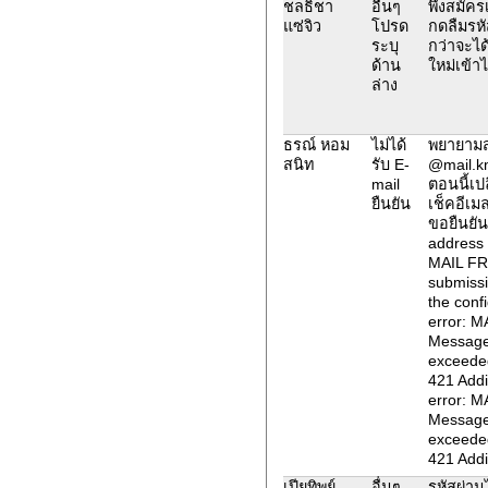
ชลธิชา
อื่นๆ
พึ่งสมัค
แซ่จิว
โปรด
กดลืมรหั
ระบุ
กว่าจะได
ด้าน
ใหม่เข้า
ล่าง
ธรณ์ หอม
ไม่ได้
พยายามสม
สนิท
รับ E-
@mail.km
mail
ตอนนี้เป
ยืนยัน
เช็คอีเม
ขอยืนยัน
address 
MAIL FR
submissi
the conf
error: M
Message 
exceeded
421 Addi
error: M
Message 
exceeded
421 Addi
เปียทิพย์
อื่นๆ
รหัสผ่าน