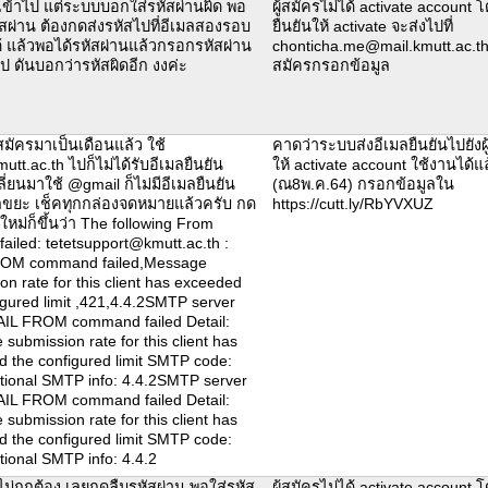
รเข้าไป แต่ระบบบอกใส่รหัสผ่านผิด พอ
ผู้สมัครไม่ได้ activate account 
สผ่าน ต้องกดส่งรหัสไปที่อีเมลสองรอบ
ยืนยันให้ activate จะส่งไปที่
้ แล้วพอได้รหัสผ่านแล้วกรอกรหัสผ่าน
chonticha.me@mail.kmutt.ac.thตา
ไป ดันบอกว่ารหัสผิดอีก งงค่ะ
สมัครกรอกข้อมูล
ัครมาเป็นเดือนแล้ว ใช้
คาดว่าระบบส่งอีเมลยืนยันไปยังผู้
utt.ac.th ไปก็ไม่ได้รับอีเมลยืนยัน
ให้ activate account ใช้งานได้แ
ลี่ยนมาใช้ @gmail ก็ไม่มีอีเมลยืนยัน
(ณ8พ.ค.64) กรอกข้อมูลใน
ลขยะ เช็คทุกกล่องจดหมายแล้วครับ กด
https://cutt.ly/RbYVXUZ
ใหม่ก็ขึ้นว่า The following From
failed: tetetsupport@kmutt.ac.th :
OM command failed,Message
on rate for this client has exceeded
igured limit ,421,4.4.2SMTP server
AIL FROM command failed Detail:
submission rate for this client has
 the configured limit SMTP code:
tional SMTP info: 4.4.2SMTP server
AIL FROM command failed Detail:
submission rate for this client has
 the configured limit SMTP code:
tional SMTP info: 4.4.2
ไม่ถูกต้อง เลยกดลืมรหัสผ่าน พอใส่รหัส
ผู้สมัครไม่ได้ activate account 