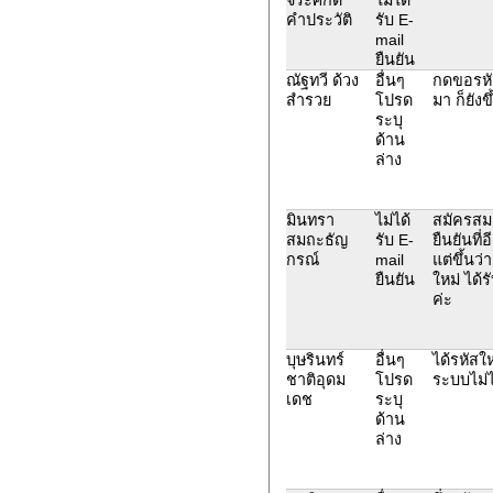
คำประวัติ
รับ E-
mail
ยืนยัน
ณัฐทวี ด้วง
อื่นๆ
กดขอรหัส
สำรวย
โปรด
มา ก็ยังข
ระบุ
ด้าน
ล่าง
มินทรา
ไม่ได้
สมัครสมาช
สมถะธัญ
รับ E-
ยืนยันที
กรณ์
mail
แต่ขึ้นว
ยืนยัน
ใหม่ ได้
ค่ะ
บุษรินทร์
อื่นๆ
ได้รหัสให
ชาติอุดม
โปรด
ระบบไม่ได
เดช
ระบุ
ด้าน
ล่าง