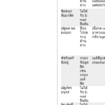
ด้าน
nattawee
ล่าง
นศ60070
ชิดชนก
ไม่ได้
สัมมาทัต
รับ E-
mail
ยืนยัน
ณัฐพล พล
อื่นๆ
เมื่อกด 
ดงนอก
โปรด
มาทางเมล์
ระบุ
กลับ logi
ด้าน
ล่าง
ชัชรินทร์
กรอก
เมล์ที่ถูก
ยังอยู่
ข้อมูล
chatchar
ผิด
เช่น
กรอก
เมล์
ผิด
ณัฐภัทร
ไม่ได้
อนุรส
รับ E-
mail
ยืนยัน
จิระศักดิ์
ไม่ได้