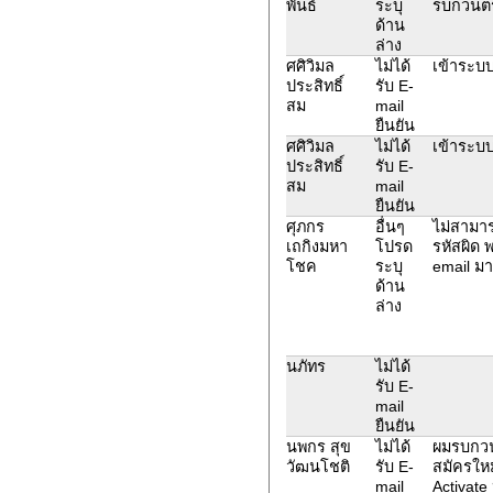
พันธ์
ระบุ
รบกวนตร
ด้าน
ล่าง
ศศิวิมล
ไม่ได้
เข้าระบบไ
ประสิทธิ์
รับ E-
สม
mail
ยืนยัน
ศศิวิมล
ไม่ได้
เข้าระบบไ
ประสิทธิ์
รับ E-
สม
mail
ยืนยัน
ศุภกร
อื่นๆ
ไม่สามาร
เถกิงมหา
โปรด
รหัสผิด 
โชค
ระบุ
email มา
ด้าน
ล่าง
นภัทร
ไม่ได้
รับ E-
mail
ยืนยัน
นพกร สุข
ไม่ได้
ผมรบกวนล
วัฒนโชติ
รับ E-
สมัครใหม
mail
Activate