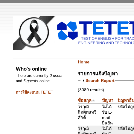
Home
Who's online
รายการแจ้งปัญหา
There are currently
0 users
Search Report
and
5 guests
online.
(3089 results)
การใช้คะแนน TETET
ชื่อสกุล
ปัญหา
ปัญหาอื่
วรวุฒิ
ไม่ได้
รหัสไม่ถู
กิตติพลทวี
รับ E-
ศักดิ์
mail
ยืนยัน
วรวุฒิ
ไม่ได้
รหัสไม่ถู
กิตติพลทวี
รับ E-