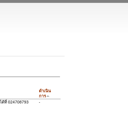
ดำเนิน
การ
ได้ที่ 024708793
-