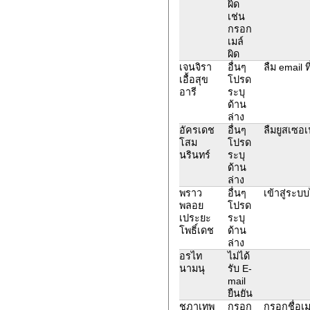
ผิด
เช่น
กรอก
เมล์
ผิด
เจนจิรา
อื่นๆ
ลืม email 
เอื้อสุข
โปรด
อารี
ระบุ
ด้าน
ล่าง
อัครเดช
อื่นๆ
ลืมยูสเซอเ
โสม
โปรด
นรินทร์
ระบุ
ด้าน
ล่าง
พราว
อื่นๆ
เข้าสู่ระบบ
พลอย
โปรด
เประยะ
ระบุ
โพธิ์เดช
ด้าน
ล่าง
อรไท
ไม่ได้
นามนุ
รับ E-
mail
ยืนยัน
ชฎาเทพ
กรอก
กรอกชื่อเม