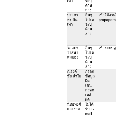
เทา
ระบุ
ด้าน
ล่าง
ประภา
อื่นๆ
เข้าใช้งานไ
พร บัน
โปรด
prapaporn.
เทา
ระบุ
ด้าน
ล่าง
วัลลภา
อื่นๆ
เข้าระบบด
วาสนา
โปรด
สมปอง
ระบุ
ด้าน
ล่าง
ณรงค์
กรอก
ชัย ลำใย
ข้อมูล
ผิด
เช่น
กรอก
เมล์
ผิด
นัทธพงศ์
ไม่ได้
แสงงาม
รับ E-
mail