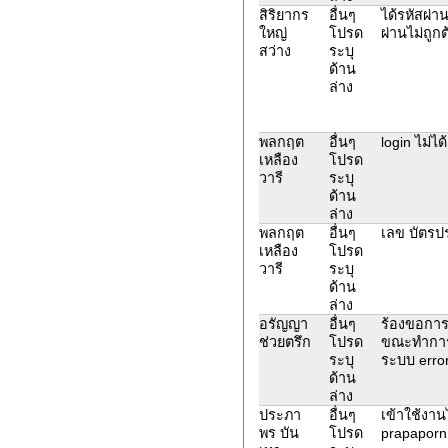
สิริยากร
อื่นๆ
ได้รหัสผ่า
ใหญ่
โปรด
ผ่านไม่ถูกต
สว่าง
ระบุ
ด้าน
ล่าง
พลกฤต
อื่นๆ
login ไม่ได
เหลือง
โปรด
วารี
ระบุ
ด้าน
ล่าง
พลกฤต
อื่นๆ
เลข บัตรป
เหลือง
โปรด
วารี
ระบุ
ด้าน
ล่าง
อรัญญา
อื่นๆ
ร้องขอการป
ช่วยตรึก
โปรด
ขณะทำการส
ระบุ
ระบบ erro
ด้าน
ล่าง
ประภา
อื่นๆ
เข้าใช้งานไ
พร บัน
โปรด
prapaporn.