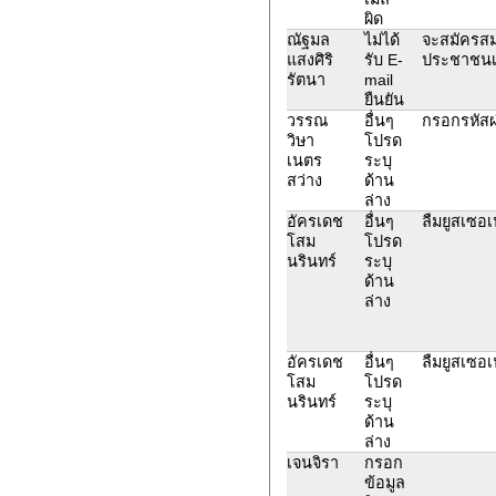
ผิด
ณัฐมล
ไม่ได้
จะสมัครสม
แสงศิริ
รับ E-
ประชาชนเ
รัตนา
mail
ยืนยัน
วรรณ
อื่นๆ
กรอกรหัสผ่
วิษา
โปรด
เนตร
ระบุ
สว่าง
ด้าน
ล่าง
อัครเดช
อื่นๆ
ลืมยูสเซอเ
โสม
โปรด
นรินทร์
ระบุ
ด้าน
ล่าง
อัครเดช
อื่นๆ
ลืมยูสเซอเ
โสม
โปรด
นรินทร์
ระบุ
ด้าน
ล่าง
เจนจิรา
กรอก
ข้อมูล