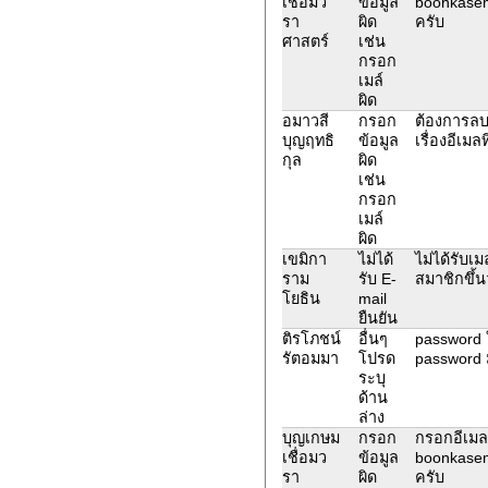
เชื่อมว
ข้อมูล
boonkasem
รา
ผิด
ครับ
ศาสตร์
เช่น
กรอก
เมล์
ผิด
อมาวสี
กรอก
ต้องการลบข
บุญฤทธิ
ข้อมูล
เรื่องอีเมลที
กุล
ผิด
เช่น
กรอก
เมล์
ผิด
เขมิกา
ไม่ได้
ไม่ได้รับเ
ราม
รับ E-
สมาชิกขึ้นว
โยธิน
mail
ยืนยัน
ติรโภชน์
อื่นๆ
password ใ
รัตอมมา
โปรด
password ม
ระบุ
ด้าน
ล่าง
บุญเกษม
กรอก
กรอกอีเมล
เชื่อมว
ข้อมูล
boonkasem
รา
ผิด
ครับ