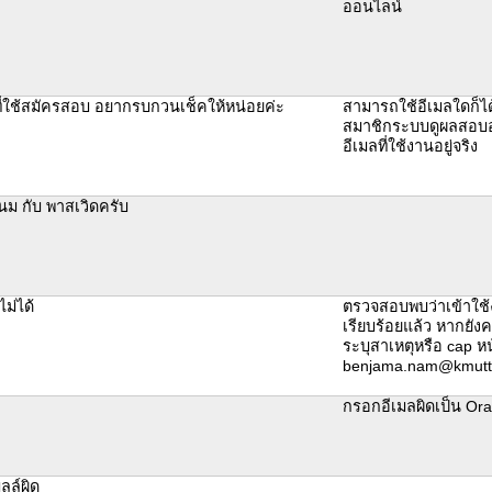
ออนไลน์
ที่ใช้สมัครสอบ อยากรบกวนเช็คให้หน่อยค่ะ
สามารถใช้อีเมลใดก็ไ
สมาชิกระบบดูผลสอบออ
อีเมลที่ใช้งานอยู่จริง
นม กับ พาสเวิดครับ
ไม่ได้
ตรวจสอบพบว่าเข้าใช
เรียบร้อยแล้ว หากยังค
ระบุสาเหตุหรือ cap หน
benjama.nam@kmutt.
กรอกอีเมลผิดเป็น Or
ลล์ผิด