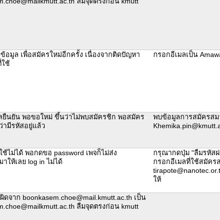
.choe@mailkmutt.ac.th ลืมจุดตรงก่อน kmutt
้อมูล เพื่อสมัครใหม่อีกครั้ง เนื่องจากติดปัญหา
กรอกอีเมลเป็น Ama
่ใช้
มลยืนยัน พอขอใหม่ ขึ้นว่าไม่พบสมัครชิก พอสมัคร
พบข้อมูลการสมัครสมา
่ามีรหัสอยู่แล้ว
Khemika.pin@kmutt.a
ช้ไม่ได้ พอกดขอ password เพจก็ไม่ส่ง
กรุณากดปุ่ม "ลืมรหัส
าให้เลย log in ไม่ได้
กรอกอีเมลที่ใช้สมัครส
tirapote@nanotec.or.
ให้
ผิดจาก boonkasem.choe@mail.kmutt.ac.th เป็น
.choe@mailkmutt.ac.th ลืมจุดตรงก่อน kmutt