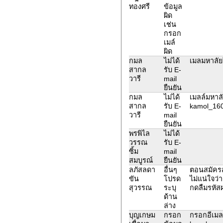
ทองศรี
ข้อมูล
ผิด
เช่น
กรอก
เมล์
ผิด
กมล
ไม่ได้
เมลมหาลัยใ
สากล
รับ E-
วารี
mail
ยืนยัน
กมล
ไม่ได้
เมลล์มหาลัย
สากล
รับ E-
kamol_16
วารี
mail
ยืนยัน
พรพิไล
ไม่ได้
วรรณ
รับ E-
ซิ้ม
mail
สมบูรณ์
ยืนยัน
ลภัสลดา
อื่นๆ
ตอนสมัครส
ขัน
โปรด
ไม่แน่ใจว
สุวรรณ
ระบุ
กดลืมรหัสผ
ด้าน
ล่าง
บุญเกษม
กรอก
กรอกอีเมล