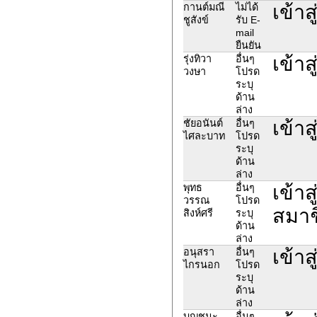
เข้าส
กานต์มณี
ไม่ได้
ชูสังข์
รับ E-
mail
ยืนยัน
เข้าส
รุ่งทิวา
อื่นๆ
วงษา
โปรด
ระบุ
ด้าน
ล่าง
เข้า
ชัยอนันต์​
อื่นๆ
ไศละบาท​
โปรด
ระบุ
ด้าน
ล่าง
เข้าส
พุทธ
อื่นๆ
วรรณ
โปรด
สมาช
สิงห์ศรี
ระบุ
ด้าน
ล่าง
เข้าส
อนุสรา
อื่นๆ
ไกรนอก
โปรด
ระบุ
ด้าน
ล่าง
บุญชนะ
อื่นๆ