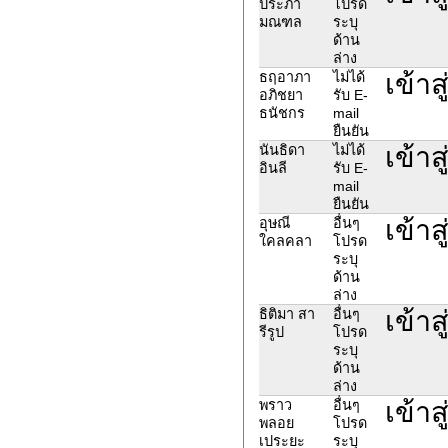
ประภา
โปรด
มณฑล
ระบุ
ด้าน
ล่าง
เข้าส
ธฤอาภา
ไม่ได้
อภิชยา
รับ E-
ธนัชกร
mail
ยืนยัน
เข้าส
นันธิดา
ไม่ได้
อินลี
รับ E-
mail
ยืนยัน
เข้าส
อุษณี
อื่นๆ
ใคลคลา
โปรด
ระบุ
ด้าน
ล่าง
เข้าส
ธิติมา สา
อื่นๆ
รีรูป
โปรด
ระบุ
ด้าน
ล่าง
เข้าส
พราว
อื่นๆ
พลอย
โปรด
เประยะ
ระบุ