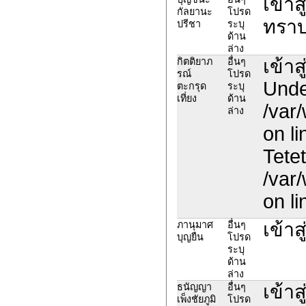
เข้าส
กัลยานะ
โปรด
ทราบ
ปรีชา
ระบุ
ด้าน
ล่าง
เข้าส
กิตติยาภ
อื่นๆ
รณ์
โปรด
Undef
ตะกรุด
ระบุ
เที่ยง
ด้าน
/var
ล่าง
on l
Tetet
/var
on l
เข้า
ภานุมาศ
อื่นๆ
บุญยืน
โปรด
ระบุ
ด้าน
ล่าง
เข้า
ธนัญญา
อื่นๆ
เพ็งชัยภูมิ
โปรด