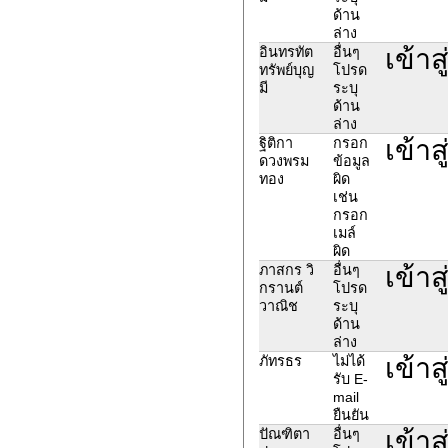
ด้าน
ล่าง
เข้าส
อินทรทัต
อื่นๆ
ทรัพย์บุญ
โปรด
มี
ระบุ
ด้าน
ล่าง
เข้าส
ฐิติกา
กรอก
ดวงพรม
ข้อมูล
ทอง
ผิด
เช่น
กรอก
เมล์
ผิด
เข้าส
ภาสกร วิ
อื่นๆ
กรานต์
โปรด
วาณิช
ระบุ
ด้าน
ล่าง
เข้าส
ภัทรธร
ไม่ได้
รับ E-
mail
ยืนยัน
เข้าส
ปัณฑิตา
อื่นๆ