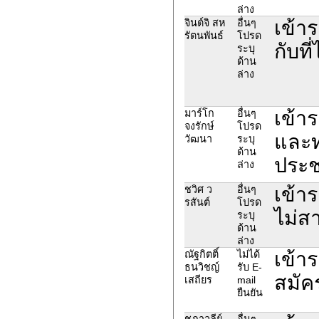
ล่าง
เข้าร
จินต์จิ สห
อื่นๆ
รัตนพันธ์
โปรด
กับที
ระบุ
ด้าน
ล่าง
เข้า
มาร์โก
อื่นๆ
จงรักษ์
โปรด
และท
วัฒนา
ระบุ
ด้าน
ประช
ล่าง
เข้า
ชวิศ ว
อื่นๆ
รสันต์
โปรด
ไม่ส
ระบุ
ด้าน
ล่าง
เข้าร
ณัฐกิตติ์
ไม่ได้
ธนวิชญ์
รับ E-
สมัค
เสถียร
mail
ยืนยัน
ชฎาวลีย์
อื่นๆ