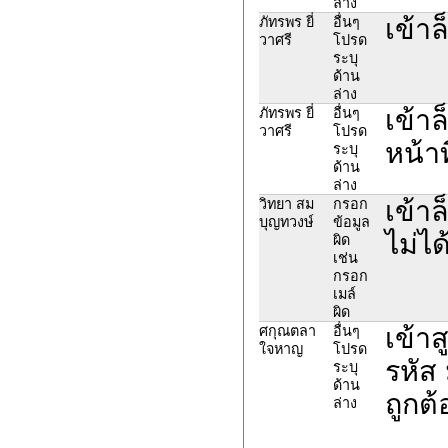
ล่าง
เข้าล
ภัทรพร ยี่
อื่นๆ
วาศรี
โปรด
ระบุ
ด้าน
ล่าง
เข้าล
ภัทรพร ยี่
อื่นๆ
วาศรี
โปรด
หน้าท
ระบุ
ด้าน
ล่าง
เข้า
วิทยา สม
กรอก
บุญทวงษ์
ข้อมูล
ไม่ได
ผิด
เช่น
กรอก
เมล์
ผิด
เข้าส
ศกุณตลา
อื่นๆ
ใจหาญ
โปรด
รหัส 
ระบุ
ด้าน
ถูกต
ล่าง