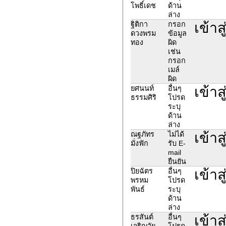
โพธิ์เดช
ด้าน
ล่าง
เข้าส
ฐิติกา
กรอก
ดวงพรม
ข้อมูล
ทอง
ผิด
เช่น
กรอก
เมล์
ผิด
เข้าส
ยศนนท์
อื่นๆ
ธรรมศิริ
โปรด
ระบุ
ด้าน
ล่าง
เข้าส
ณฐภัทร
ไม่ได้
มั่งฟัก
รับ E-
mail
ยืนยัน
เข้าส
ปิยฉัตร
อื่นๆ
พรหม
โปรด
พันธ์
ระบุ
ด้าน
ล่าง
เข้าส
ธรสันต์
อื่นๆ
เจริญวัย
โปรด