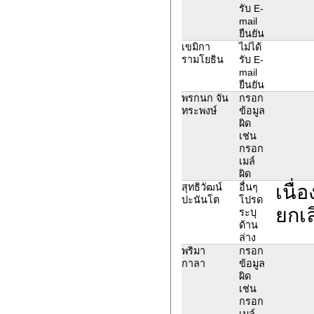
รับ E-
mail
ยืนยัน
เขมิกา
ไม่ได้
รามโยธิน
รับ E-
mail
ยืนยัน
พรกนก จัน
กรอก
ทระพงษ์
ข้อมูล
ผิด
เช่น
กรอก
เมล์
ผิด
เนื่
สุทธิวัฒน์
อื่นๆ
ปะนันโต
โปรด
ยกเ
ระบุ
ด้าน
ล่าง
พริมา
กรอก
กาลา
ข้อมูล
ผิด
เช่น
กรอก
เมล์