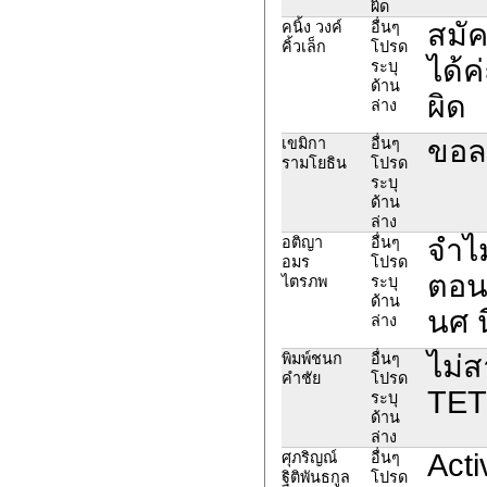
ผิด
สมัค
คนิ้ง วงค์
อื่นๆ
คิ้วเล็ก
โปรด
ได้ค
ระบุ
ด้าน
ผิด
ล่าง
ขอล
เขมิกา
อื่นๆ
รามโยธิน
โปรด
ระบุ
ด้าน
ล่าง
จำไม
อติญา
อื่นๆ
อมร
โปรด
ตอนท
ไตรภพ
ระบุ
ด้าน
นศ น
ล่าง
ไม่
พิมพ์ชนก
อื่นๆ
คำชัย
โปรด
TET
ระบุ
ด้าน
ล่าง
Acti
ศุภริญณ์
อื่นๆ
ฐิติพันธกูล
โปรด