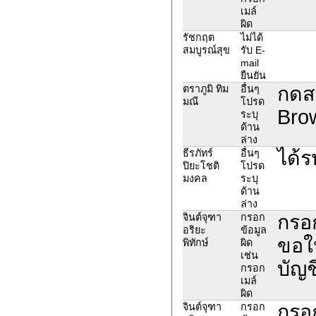
เมล์
ผิด
รัชกฤต
ไม่ได้
สมบูรณ์สุข
รับ E-
mail
ยืนยัน
กดสม
ตราภูมิ ทิม
อื่นๆ
มณี
โปรด
Bro
ระบุ
ด้าน
ล่าง
ได้ร
ธีรภัทร์
อื่นๆ
ปิยะโชติ
โปรด
มงคล
ระบุ
ด้าน
ล่าง
กรอก
จินต์จุฑา
กรอก
อริยะ
ข้อมูล
ขอให
พิทักษ์
ผิด
เช่น
บัญช
กรอก
เมล์
ผิด
กรอก
จินต์จุฑา
กรอก