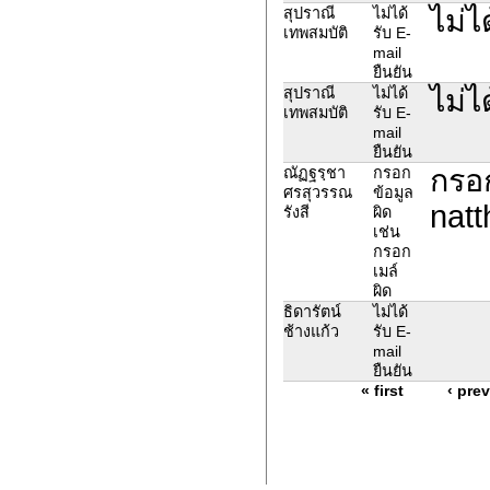
ไม่ไ
สุปราณี
ไม่ได้
เทพสมบัติ
รับ E-
mail
ยืนยัน
ไม่ไ
สุปราณี
ไม่ได้
เทพสมบัติ
รับ E-
mail
ยืนยัน
กรอก
ณัฏฐรฺชา
กรอก
ศรสุวรรณ
ข้อมูล
nat
รังสี
ผิด
เช่น
กรอก
เมล์
ผิด
ธิดารัตน์
ไม่ได้
ช้างแก้ว
รับ E-
mail
ยืนยัน
« first
‹ pre