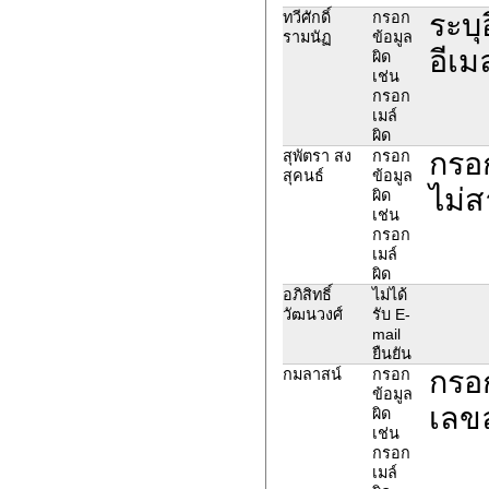
ระบุ
ทวีศักดิ์
กรอก
รามนัฏ
ข้อมูล
อีเม
ผิด
เช่น
กรอก
เมล์
ผิด
กรอ
สุพัตรา สง
กรอก
สุคนธ์
ข้อมูล
ไม่
ผิด
เช่น
กรอก
เมล์
ผิด
อภิสิทธิ์
ไม่ได้
วัฒนวงศ์
รับ E-
mail
ยืนยัน
กรอ
กมลาสน์
กรอก
ข้อมูล
เลขล
ผิด
เช่น
กรอก
เมล์