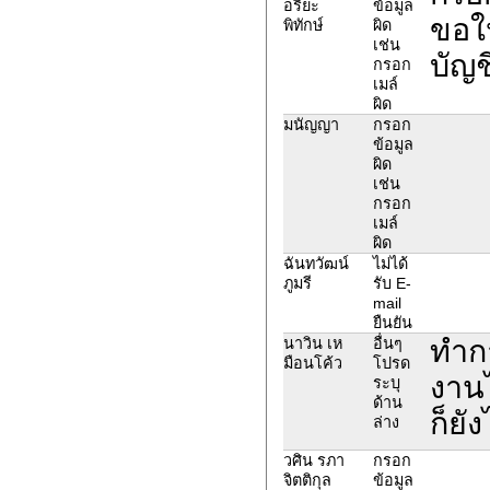
อริยะ
ข้อมูล
ขอให
พิทักษ์
ผิด
เช่น
บัญช
กรอก
เมล์
ผิด
มนัญญา
กรอก
ข้อมูล
ผิด
เช่น
กรอก
เมล์
ผิด
ฉันทวัฒน์
ไม่ได้
ภูมรี
รับ E-
mail
ยืนยัน
ทำกา
นาวิน เห
อื่นๆ
มือนโค้ว
โปรด
งานไ
ระบุ
ด้าน
ก็ยั
ล่าง
วศิน รภา
กรอก
จิตติกุล
ข้อมูล