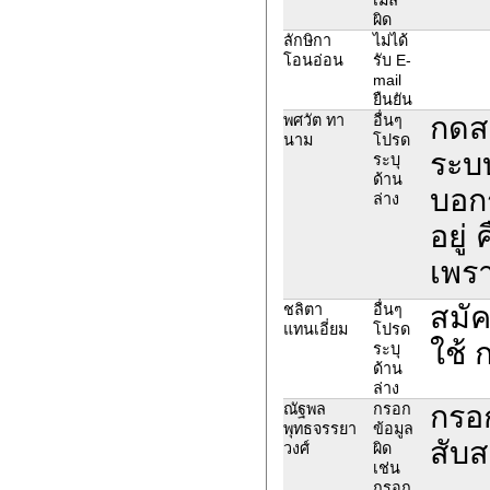
ผิด
ลักษิกา
ไม่ได้
โอนอ่อน
รับ E-
mail
ยืนยัน
กดส
พศวัต ทา
อื่นๆ
นาม
โปรด
ระบบ
ระบุ
ด้าน
บอกร
ล่าง
อยู่
เพร
สมัค
ชลิตา
อื่นๆ
แทนเอี่ยม
โปรด
ใช้ ก
ระบุ
ด้าน
ล่าง
กรอก
ณัฐพล
กรอก
พุทธจรรยา
ข้อมูล
สับส
วงศ์
ผิด
เช่น
กรอก