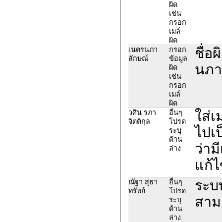
ผิด
เช่น
กรอก
เมล์
ผิด
ชื่อ
เนตรนภา
กรอก
ลักษณ์
ข้อมูล
นภาล
ผิด
เช่น
กรอก
เมล์
ผิด
ใส่เ
วศิน รภา
อื่นๆ
จิตติกุล
โปรด
ไปเ
ระบุ
ด้าน
ว่าม
ล่าง
แก้ไ
ระบบ
ณัฐา สุธา
อื่นๆ
ทรัพย์
โปรด
สามา
ระบุ
ด้าน
ล่าง