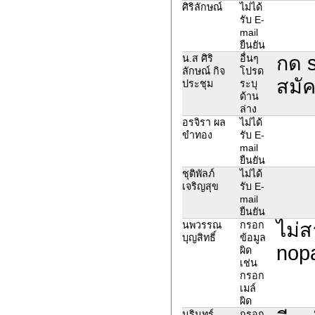
ศิริลักษณ์
ไม่ได้
รับ E-
mail
ยืนยัน
กด 
น.ส ศิริ
อื่นๆ
ลักษณ์ กิจ
โปรด
สมัคร
ประชุม
ระบุ
ด้าน
ล่าง
อรจิรา ผล
ไม่ได้
ขำทอง
รับ E-
mail
ยืนยัน
ชุติพัลภ์
ไม่ได้
เจริญสุข
รับ E-
mail
ยืนยัน
ไม่ส
นพวรรณ
กรอก
บุญสิทธิ์
ข้อมูล
nop
ผิด
เช่น
กรอก
เมล์
ผิด
นรินทร์
กรอก