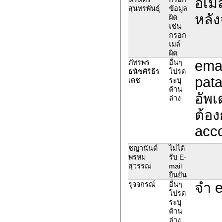
อีเม
สุนทรพันธุ์
ข้อมูล
หลัง
ผิด
เช่น
กรอก
เมล์
ผิด
emai
ภัทรพร
อื่นๆ
ธนัชศิริธีร
โปรด
pata
เดช
ระบุ
ด้าน
อัพเ
ล่าง
ต้อง
acco
ชญานันต์
ไม่ได้
พรหม
รับ E-
สุวรรณ
mail
ยืนยัน
จำ e
รุจจกรณ์
อื่นๆ
โปรด
ระบุ
ด้าน
ล่าง