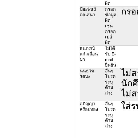
ผิด
กรอ
ปิยะพันธ์
กรอก
ตอเสนา
ข้อมูล
ผิด
เช่น
กรอก
เมล์
ผิด
ธนภรณ์
ไม่ได้
แก้วเลื่อน
รับ E-
มา
mail
ยืนยัน
ไม่ส
นนธวัช
อื่นๆ
รัตนะ
โปรด
นักศ
ระบุ
ด้าน
ไม่ส
ล่าง
ใส่ร
อภิญญา
อื่นๆ
สร้อยทอง
โปรด
ระบุ
ด้าน
ล่าง