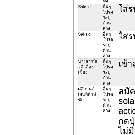
ผิด
ใส่ร
Saksid
อื่นๆ
โปรด
ระบุ
ด้าน
ล่าง
ใส่ร
Saksid
อื่นๆ
โปรด
ระบุ
ด้าน
ล่าง
เข้า
นางสาวปิย
อื่นๆ
วดี เลื่อง
โปรด
เชื้อง
ระบุ
ด้าน
ล่าง
สมั
ศศิกานต์
อื่นๆ
เจนพิทักษ์
โปรด
sola
ชัย
ระบุ
ด้าน
acti
ล่าง
กดปุ
ไม่ม