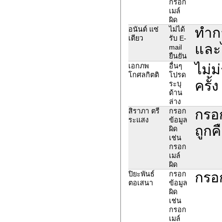
กรอก
เมล์
ผิด
ทำกา
อนันต์ แซ่
ไม่ได้
เตียว
รับ E-
และไ
mail
ยืนยัน
ไม่ม
เอกภพ
อื่นๆ
โกศลกิตติ
โปรด
ครั้
ระบุ
ด้าน
ล่าง
กรอก
สิราภา ตรี
กรอก
ระแสง
ข้อมูล
ถูกค
ผิด
เช่น
กรอก
เมล์
ผิด
กรอ
ปิยะพันธ์
กรอก
ตอเสนา
ข้อมูล
ผิด
เช่น
กรอก
เมล์