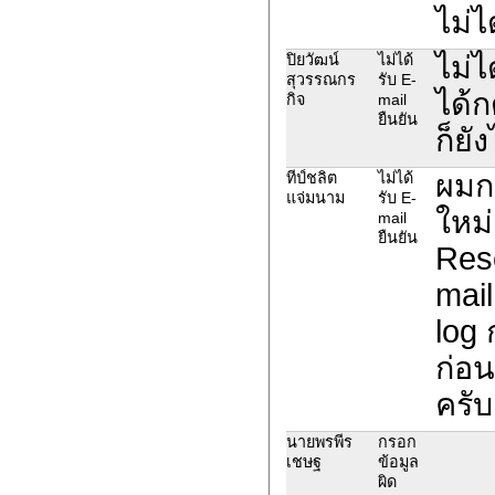
ไม่ไ
ไม่ไ
ปิยวัฒน์
ไม่ได้
สุวรรณกร
รับ E-
ได้ก
กิจ
mail
ยืนยัน
ก็ยั
ผมก
ทีป์ชลิต
ไม่ได้
แจ่มนาม
รับ E-
ใหม่
mail
ยืนยัน
Res
mail
log
ก่อ
ครับ
นายพรพีร
กรอก
เชษฐ
ข้อมูล
ผิด