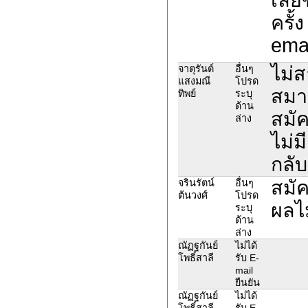
ครั้ง
emai
ไม่
จาตุรันต์
อื่นๆ
แสงมณี
โปรด
สมา
ทิพย์
ระบุ
ด้าน
สมั
ล่าง
ไม่ม
กลั
สมัค
จรินรัตน์
อื่นๆ
ต้นวงศ์
โปรด
ผลไม
ระบุ
ด้าน
ล่าง
ณัฏฐกันย์
ไม่ได้
โพธิ์สาลี
รับ E-
mail
ยืนยัน
ณัฏฐกันย์
ไม่ได้
โพธิ์สาลี
รับ E-