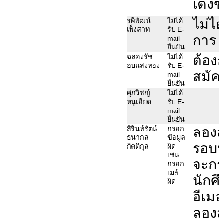
เด้ง
ไม่ไ
รพีพัฒน์
ไม่ได้
เพ็งสาท
รับ E-
การ 
mail
ยืนยัน
ต้อง
ฉลองรัช
ไม่ได้
อบแสงทอง
รับ E-
สมั
mail
ยืนยัน
ศุภวิชญ์
ไม่ได้
หนูเอียด
รับ E-
mail
ยืนยัน
ลอง
สิรินท์รัตน์
กรอก
ธนากล
ข้อมูล
รอบน
กิตติกุล
ผิด
เช่น
จะก
กรอก
เมล์
นัก
ผิด
อีเม
ลองส