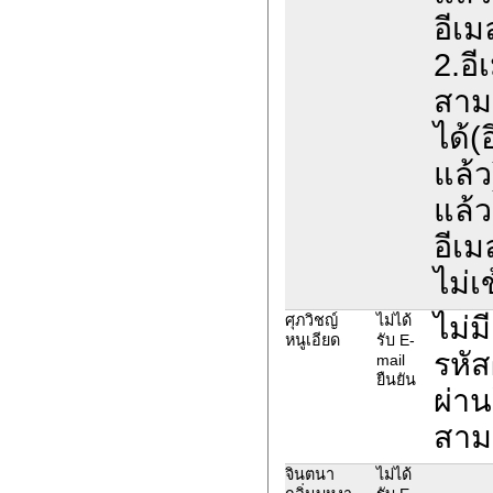
อีเม
2.อี
สาม
ได้(
แล้ว
แล้ว
อีเม
ไม่เ
ไม่ม
ศุภวิชญ์
ไม่ได้
หนูเอียด
รับ E-
รหัส
mail
ยืนยัน
ผ่าน
สามา
จินตนา
ไม่ได้