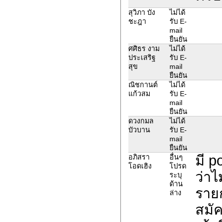
สุวิภา บัง
ไม่ได้
ชะฎา
รับ E-
mail
ยืนยัน
ศศิธร งาม
ไม่ได้
ประเสริฐ
รับ E-
สุข
mail
ยืนยัน
ณิชกานต์
ไม่ได้
แก้วสม
รับ E-
mail
ยืนยัน
ดวงกมล
ไม่ได้
บัวบาน
รับ E-
mail
ยืนยัน
มี p
อภิสรา
อื่นๆ
โอดเฮิง
โปรด
ว่า
ระบุ
ด้าน
ราย
ล่าง
สมัค