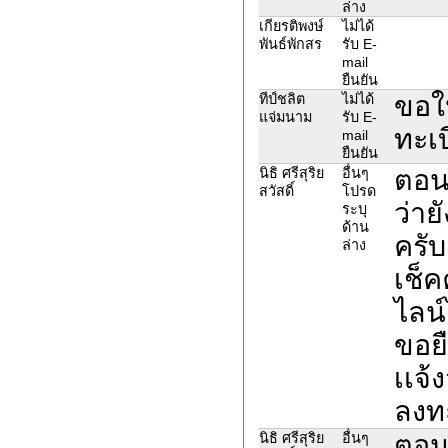
ล่าง
เกียรติพงษ์
ไม่ได้
พันธ์พักสร
รับ E-
mail
ยืนยัน
ขอให
ทีป์ชลิต
ไม่ได้
แจ่มนาม
รับ E-
ทะเ
mail
ยืนยัน
ตอน
นิธิ ศรีสุริย
อื่นๆ
สวัสดิ์
โปรด
ว่าย
ระบุ
ด้าน
ครั
ล่าง
เช็
ไลน
ขอย
เเจ้
ลงทะ
ตอน
นิธิ ศรีสุริย
อื่นๆ