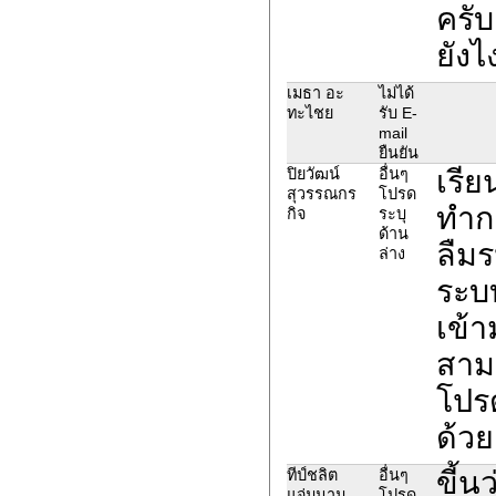
ครั
ยังไ
เมธา อะ
ไม่ได้
ทะไชย
รับ E-
mail
ยืนยัน
เรีย
ปิยวัฒน์
อื่นๆ
สุวรรณกร
โปรด
ทำกา
กิจ
ระบุ
ด้าน
ลืมร
ล่าง
ระบบ
เข้า
สาม
โปร
ด้วย
ขี้น
ทีป์ชลิต
อื่นๆ
แจ่มนาม
โปรด