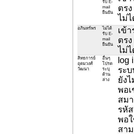
รับ E-
ตรง 
mail
ยืนยัน
ไม่ไ
เข้
อภินทร์พร
ไม่ได้
รับ E-
ตรง 
mail
ยืนยัน
ไม่ไ
log 
สิทธการย์
อื่นๆ
อุดมวงศ์
โปรด
ระบบ
วัฒนา
ระบุ
ด้าน
ยังไ
ล่าง
พอเ
สมา
รหัส
พอใช
สามา