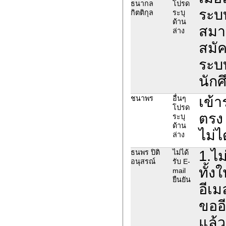
ธนากล
โปรด
ระบบ
กิตติกุล
ระบุ
ด้าน
สมาช
ล่าง
สมั
ระบบ
นักศึ
เข้
ชนาพร
อื่นๆ
โปรด
ตรง 
ระบุ
ด้าน
ไม่ไ
ล่าง
1.ไม
ธนพร ปิติ
ไม่ได้
อนุสรณ์
รับ E-
ทั้
mail
ยืนยัน
อีเ
ขออี
แล้ว