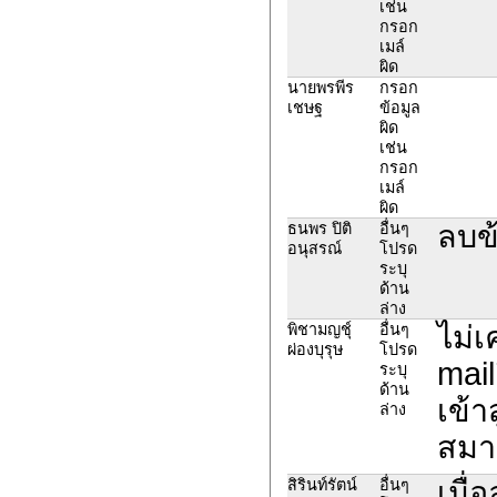
เช่น
กรอก
เมล์
ผิด
นายพรพีร
กรอก
เชษฐ
ข้อมูล
ผิด
เช่น
กรอก
เมล์
ผิด
ลบข้
ธนพร ปิติ
อื่นๆ
อนุสรณ์
โปรด
ระบุ
ด้าน
ล่าง
ไม่เ
พิชามญชุ์
อื่นๆ
ผ่องบุรุษ
โปรด
mail
ระบุ
ด้าน
เข้า
ล่าง
สมา
เมื่
สิรินท์รัตน์
อื่นๆ