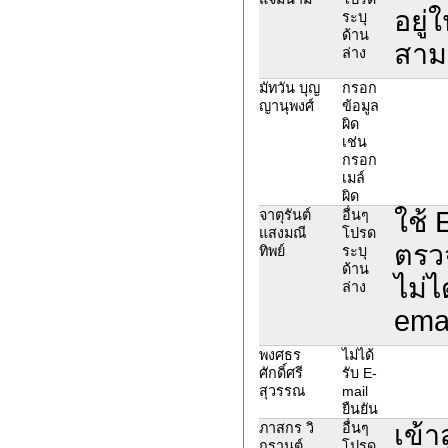
อยู่
ระบุ
ด้าน
สามา
ล่าง
มัทวัน บุญ
กรอก
ญานุพงศ์
ข้อมูล
ผิด
เช่น
กรอก
เมล์
ผิด
ใช้ 
จาตุรันต์
อื่นๆ
แสงมณี
โปรด
ตรว
ทิพย์
ระบุ
ด้าน
ไม่ไ
ล่าง
emai
พงศธร
ไม่ได้
ศักดิ์ศรี
รับ E-
สุวรรณ
mail
ยืนยัน
เข้า
ภาสกร วิ
อื่นๆ
กรานต์
โปรด