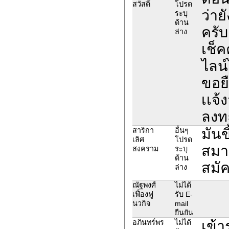
สวัสดิ์
โปรด
ว่าย
ระบุ
ด้าน
ครั
ล่าง
เช็
ไลน
ขอย
เเจ้
ลงทะ
มันข
สาริกา
อื่นๆ
เลิศ
โปรด
สมาช
สงคราม
ระบุ
ด้าน
สมั
ล่าง
ณัฐพงศ์
ไม่ได้
เฟื่องฟู
รับ E-
นวกิจ
mail
ยืนยัน
เข้
อภินทร์พร
ไม่ได้