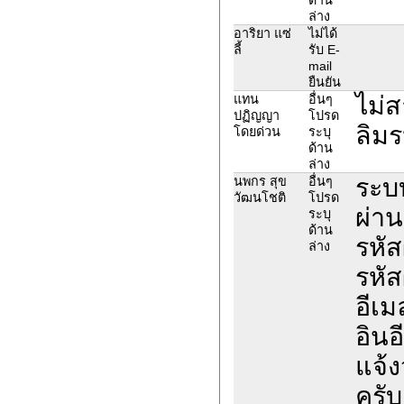
ล่าง
อาริยา แซ่
ไม่ได้
ลี้
รับ E-
mail
ยืนยัน
ไม่ส
แทน
อื่นๆ
ปฏิญญา
โปรด
ลิมร
โดยด่วน
ระบุ
ด้าน
ล่าง
ระบบ
นพกร สุข
อื่นๆ
วัฒนโชติ
โปรด
ผ่าน
ระบุ
ด้าน
รหัส
ล่าง
รหั
อีเม
อินอ
แจ้ง
ครับ