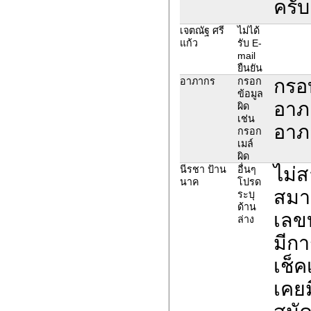
ครับ
เจตณัฐ ศรี
ไม่ได้
แก้ว
รับ E-
mail
ยืนยัน
กรอบ
อาภากร
กรอก
ข้อมูล
อาภ
ผิด
เช่น
อาภ
กรอก
เมล์
ผิด
ไม่
นีรชา ป้าน
อื่นๆ
นาค
โปรด
สมาช
ระบุ
ด้าน
เลข
ล่าง
มีกา
เช็ค
เคยม