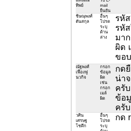
ทิพย์
mail
ยืนยัน
รหัส
ชิษณุพงศ์
อื่นๆ
ตันสกุล
โปรด
รหัส
ระบุ
ด้าน
มากร
ล่าง
ผิด 
ขอบ
กดยื
ณัฐพงศ์
กรอก
เฟื่องฟู
ข้อมูล
น่าจ
นวกิจ
ผิด
เช่น
ครั
กรอก
เมล์
ข้อม
ผิด
ครับ
กด r
วศิน
อื่นๆ
เศรษฐ
โปรด
โชดึก
ระบุ
ด้าน