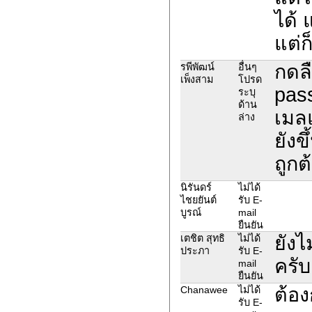
ได้
แต่ก
กดล
รพีพัฒน์
อื่นๆ
เพ็งสาม
โปรด
pass
ระบุ
ด้าน
เมลแ
ล่าง
ยังข
ถูกต
นิรันดร์
ไม่ได้
ไชยยันต์
รับ E-
บูรณ์
mail
ยืนยัน
ยังไ
เตชิต สุทธิ
ไม่ได้
ประภา
รับ E-
ครับ
mail
ยืนยัน
ต้อง
Chanawee
ไม่ได้
รับ E-