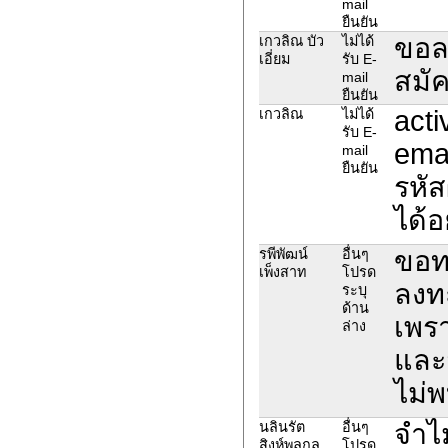
mail
ยืนยัน
ขอลบ
เกวลิณ บัว
ไม่ได้
เอี่ยม
รับ E-
สมัค
mail
ยืนยัน
acti
เกวลิณ
ไม่ได้
รับ E-
emai
mail
ยืนยัน
รหัส
ได้อย
ขอทร
รพีพัฒน์
อื่นๆ
เพ็งสาท
โปรด
ลงท
ระบุ
ด้าน
เพรา
ล่าง
และส
ไม่พ
จำไม
นลินรัต
อื่นๆ
สิงห์พลกุล
โปรด