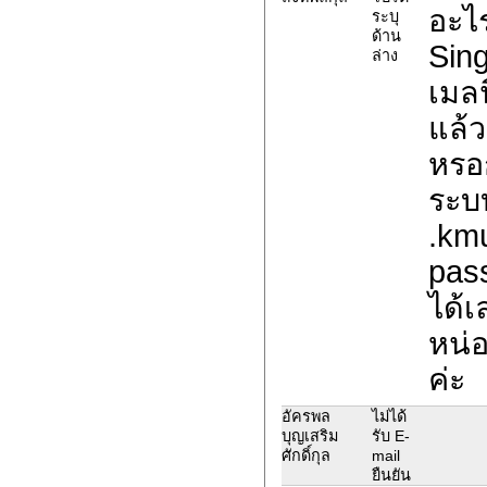
อะไ
ระบุ
ด้าน
Sin
ล่าง
เมลน
แล้ว
หรอก
ระบบ
.kmu
pas
ได้เ
หน่
ค่ะ
อัครพล
ไม่ได้
บุญเสริม
รับ E-
ศักดิ์กุล
mail
ยืนยัน