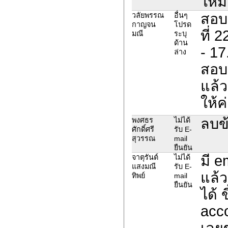
ใหม่
สอบ
วลัยพรรณ
อื่นๆ
กาญจน
โปรด
ที่ 
มณี
ระบุ
ด้าน
- 17
ล่าง
สอบ
แล้ว
ให้ค
ลบข้
พงศธร
ไม่ได้
ศักดิ์ศรี
รับ E-
สุวรรณ
mail
ยืนยัน
มี e
จาตุรันต์
ไม่ได้
แสงมณี
รับ E-
แล้ว
ทิพย์
mail
ยืนยัน
ได้ 
acco
เลยข