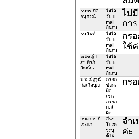
สมั
ไม่ม
ธนพร ปิติ
ไม่ได้
อนุสรณ์
รับ E-
การ 
mail
ยืนยัน
กรอก
ธนนันท์
ไม่ได้
รับ E-
ใช้ค
mail
ยืนยัน
ณพัชญ์ป
ไม่ได้
ภา พีรภิ
รับ E-
วัฒน์กุล
mail
ยืนยัน
กรอ
นายณัฐวุฒิ
กรอก
ก่อเกิดบุญ
ข้อมูล
ผิด
เช่น
กรอก
เมล์
ผิด
จำเม
กษมา หะยี
อื่นๆ
เจะแว
โปรด
ค่ะ
ระบุ
ด้าน