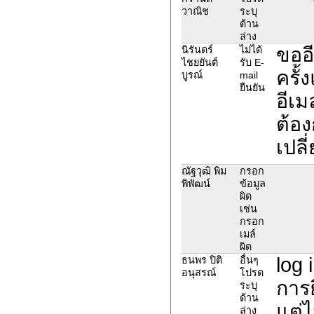
วาณิช
ระบุ
ด้าน
ล่าง
ขออี
นิรันดร์
ไม่ได้
ไชยยันต์
รับ E-
ครั้
บูรณ์
mail
ยืนยัน
อีเม
ต้อง
เปลี
ณัฐวุฒิ พิม
กรอก
พิพัฒน์
ข้อมูล
ผิด
เช่น
กรอก
เมล์
ผิด
log i
ธนพร ปิติ
อื่นๆ
อนุสรณ์
โปรด
การ
ระบุ
ด้าน
แต่
ล่าง