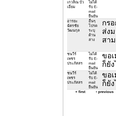
เกวลิณ บัว
ไม่ได้
เอี่ยม
รับ E-
mail
ยืนยัน
กรอก
อารยะ
อื่นๆ
ฉัตรชัย
โปรด
ส่งม
วัฒนกุล
ระบุ
ด้าน
สามา
ล่าง
ขอเ
ชนวีร์
ไม่ได้
เพชร
รับ E-
ก็ยั
ประภัสสร
mail
ยืนยัน
ขอเ
ชนวีร์
ไม่ได้
เพชร
รับ E-
ก็ยั
ประภัสสร
mail
ยืนยัน
« first
‹ previous