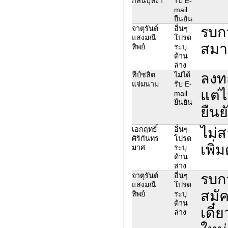
กลิ่นบุหงา
รับ E-
mail
ยืนยัน
รบก
จาตุรันต์
อื่นๆ
แสงมณี
โปรด
สมาบ
ทิพย์
ระบุ
ด้าน
ล่าง
ลงท
ทีป์ชลิต
ไม่ได้
แจ่มนาม
รับ E-
แต่ไ
mail
ยืนยัน
ยืนย
ไม่ส
เอกฤทธิ์
อื่นๆ
ศิริกันทร
โปรด
เพิ่
มาศ
ระบุ
ด้าน
ล่าง
รบก
จาตุรันต์
อื่นๆ
แสงมณี
โปรด
สมัค
ทิพย์
ระบุ
ด้าน
เดี
ล่าง