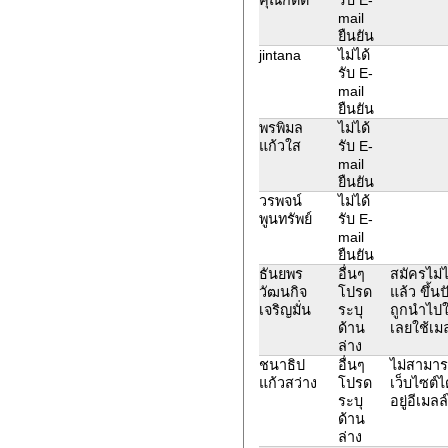
mail
ยืนยัน
jintana
ไม่ได้
รับ E-
mail
ยืนยัน
พรพิมล
ไม่ได้
แก้วใส
รับ E-
mail
ยืนยัน
วรพจน์
ไม่ได้
พูนทรัพย์
รับ E-
mail
ยืนยัน
ธันยพร
อื่นๆ
สมัครไม่
วัฒนกิจ
โปรด
แล้ว ขึ้น
เจริญมั่น
ระบุ
ถูกนำไปใช
ด้าน
เลยใช้เมล
ล่าง
ชนาธิป
อื่นๆ
ไม่สามาร
แก้วสว่าง
โปรด
เว็บไซต์ได
ระบุ
อยู่อีเมลล
ด้าน
ล่าง