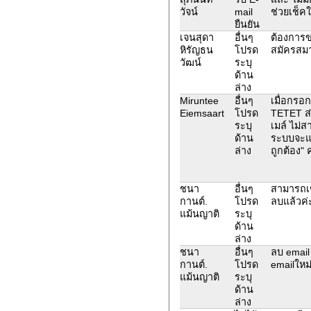
วัจน์
mail
ช่วยเช็ค
ยืนยัน
เจนสุดา
อื่นๆ
ต้องการข
หิรัญธน
โปรด
สมัครสมา
วัฒน์
ระบุ
ด้าน
ล่าง
Miruntee
อื่นๆ
เมื่อกรอก
Eiemsaart
โปรด
TETET ส่
ระบุ
เมล์ ไม่
ด้าน
ระบบจะแจ้
ล่าง
ถูกต้อง" ค
ชนา
อื่นๆ
สามารถเข
กานต์.
โปรด
ลบแล้วค่
แม้นญาติ
ระบุ
ด้าน
ล่าง
ชนา
อื่นๆ
ลบ email 
กานต์.
โปรด
emailใหม
แม้นญาติ
ระบุ
ด้าน
ล่าง