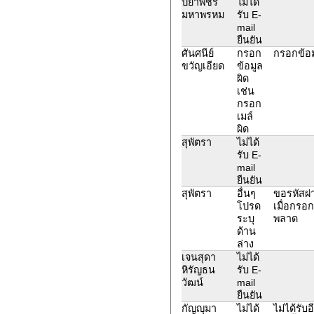
ปิยาพัชร
ไม่ได้
มหาพรหม
รับ E-
mail
ยืนยัน
ศันศนีย์
กรอก
กรอกข้อม
ขวัญเอียด
ข้อมูล
ผิด
เช่น
กรอก
เมล์
ผิด
สุพัตรา
ไม่ได้
รับ E-
mail
ยืนยัน
สุพัตรา
อื่นๆ
ขอรหัสผ่า
โปรด
เมื่อกรอก
ระบุ
พลาด
ด้าน
ล่าง
เจนสุดา
ไม่ได้
หิรัญธน
รับ E-
วัฒน์
mail
ยืนยัน
กัญญุมา
ไม่ได้
ไม่ได้รับ