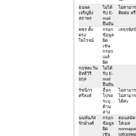
ธนพล
ไม่ได้
ไม่สามารถ
เจริญยิ่ง
รับ E-
ติดต่อ ห
สถาพร
mail
ยืนยัน
พชร ตั้ง
กรอก
เลขรหัส
ตรง
ข้อมูล
ไพโรจน์
ผิด
เช่น
กรอก
เมล์
ผิด
กฤชตะวัน
ไม่ได้
อิทธิวิริ
รับ E-
ยกุล
mail
ยืนยัน
รัชนีกร
อื่นๆ
ไม่สามาร
ศรีสงค์
โปรด
ไม่สามาร
ระบุ
ได้ค่ะ
ด้าน
ล่าง
นนท์นภัส
กรอก
ตอนสมัคร
รักษ์วงศ์
ข้อมูล
ใส่เมล
ผิด
nonnapat
เช่น
แต่เมลผมท