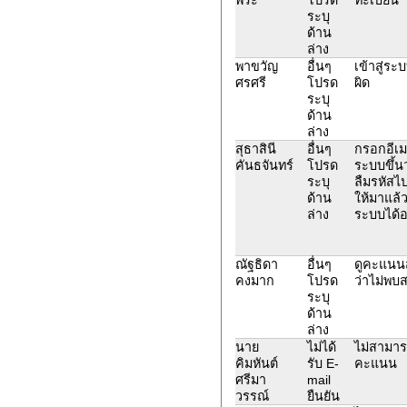
ระบุ
ด้าน
ล่าง
พาขวัญ
อื่นๆ
เข้าสู่ระ
ศรศรี
โปรด
ผิด
ระบุ
ด้าน
ล่าง
สุธาสินี
อื่นๆ
กรอกอีเม
คันธจันทร์
โปรด
ระบบขึ้นว
ระบุ
ลืมรหัสไ
ด้าน
ให้มาแล้ว
ล่าง
ระบบได้อย
ณัฐธิดา
อื่นๆ
ดูคะแนนส
คงมาก
โปรด
ว่าไม่พบส
ระบุ
ด้าน
ล่าง
นาย
ไม่ได้
ไม่สามารถ
คิมหันต์
รับ E-
คะแนน
ศรีมา
mail
วรรณ์
ยืนยัน