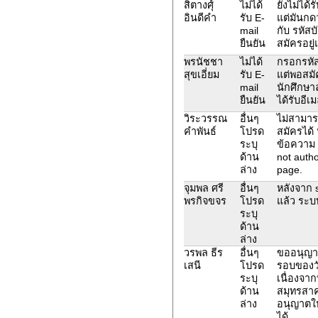
สิตางศุ์
ไม่ได้
ยังไม่ได้
อินดีคำ
รับ E-
แต่มันกดว
mail
กับ รหั
ยืนยัน
สมัครอยู่
พรนัชชา
ไม่ได้
กรอกรหัส
สุขเอี่ยม
รับ E-
แต่พอสมัค
mail
นักศึกษา
ยืนยัน
ได้รับอีเ
วิระวรรณ
อื่นๆ
ไม่สามาร
คำพันธ์
โปรด
สมัครได้
ระบุ
ข้อความ 
ด้าน
not autho
ล่าง
page.
จุมพล ศรี
อื่นๆ
หลังจาก s
พรกิจขจร
โปรด
แล้ว ระบ
ระบุ
ด้าน
ล่าง
วรพล ธีร
อื่นๆ
ขออนุญา
เสนี
โปรด
รอบของวั
ระบุ
เนื่องจาก
ด้าน
สมุทรสา
ล่าง
อนุญาตใ
ได้