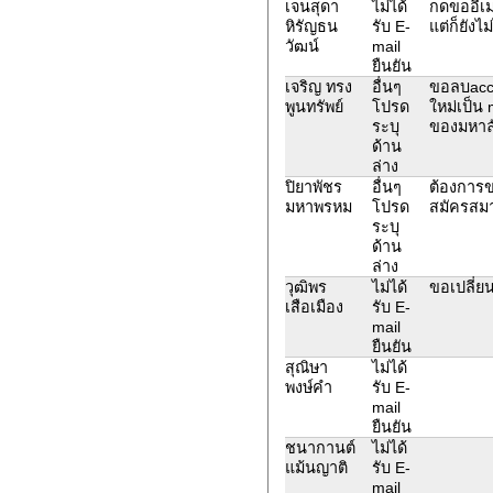
เจนสุดา
ไม่ได้
กดขออีเม
หิรัญธน
รับ E-
แต่ก็ยังไม
วัฒน์
mail
ยืนยัน
เจริญ​ ทรง
อื่นๆ
ขอลบacco
พูนทรัพย์
โปรด
ใหม่เป็น m
ระบุ
ของมหาลั
ด้าน
ล่าง
ปิยาพัชร
อื่นๆ
ต้องการข
มหาพรหม
โปรด
สมัครสมา
ระบุ
ด้าน
ล่าง
วุฒิพร
ไม่ได้
ขอเปลี่ยน
เสือเมือง
รับ E-
mail
ยืนยัน
สุณิษา
ไม่ได้
พงษ์คำ
รับ E-
mail
ยืนยัน
ชนากานต์
ไม่ได้
แม้นญาติ
รับ E-
mail