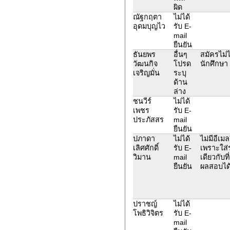
ผิด
ณัฐกฤตา
ไม่ได้
อุดมบุญไว
รับ E-
mail
ยืนยัน
ธันยพร
อื่นๆ
สมัครไม่ได
วัฒนกิจ
โปรด
นักศึกษา 
เจริญมั่น
ระบุ
ด้าน
ล่าง
ชนวีร์
ไม่ได้
เพชร
รับ E-
ประภัสสร
mail
ยืนยัน
ปภาดา
ไม่ได้
ไม่มีอีเม
เลิศศักดิ์
รับ E-
เพราะใส่ร
วิมาน
mail
เดียวกับท
ยืนยัน
ผลสอบได
ปราชญ์
ไม่ได้
โพธิวิจิตร
รับ E-
mail