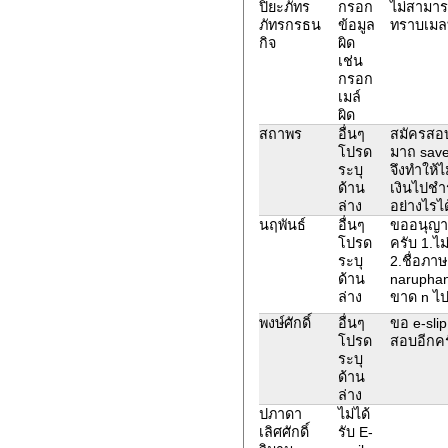
ปิยะภัทร
กรอก
ไม่สามารถ
ภัทรกรธน
ข้อมูล
ทราบเมลท
กิจ
ผิด
เช่น
กรอก
เมล์
ผิด
สถาพร
อื่นๆ
สมัครสอบ
โปรด
มาถ save
ระบุ
จึงทำให้ไ
ด้าน
เงินไปชำ
ล่าง
อย่างไรได
นฤพันธ์
อื่นๆ
ขออนุญาต
โปรด
ครับ 1.ไม
ระบุ
2.ชื่อภา
ด้าน
naruphan
ล่าง
ขาด n ไป
พงษ์ศักดิ์
อื่นๆ
ขอ e-slip
โปรด
สอบอีกครั
ระบุ
ด้าน
ล่าง
ปภาดา
ไม่ได้
เลิศศักดิ์
รับ E-