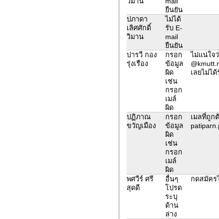
วิมาน
mail
ยืนยัน
ปภาดา
ไม่ได้
เลิศศักดิ์
รับ E-
วิมาน
mail
ยืนยัน
ปารวี กอง
กรอก
ไม่แน่ใจ
รุ่งเรือง
ข้อมูล
@kmutt.m
ผิด
เลยไม่ได
เช่น
กรอก
เมล์
ผิด
ปฏิภาณ
กรอก
เมลที่ถูก
ขวัญเมือง
ข้อมูล
patiparn
ผิด
เช่น
กรอก
เมล์
ผิด
พศวีร์ ศรี
อื่นๆ
กดสมัครไ
สุดดี
โปรด
ระบุ
ด้าน
ล่าง