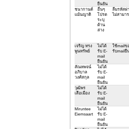
ยืนยัน
ชนากานต์
อื่นๆ
ลืมรหัสผ
แม้นญาติ
โปรด
ไม่สามารถ
ระบุ
ด้าน
ล่าง
เจริญ ทรง​
ไม่ได้
ใช้mailข
พูน​ทรัพย์
รับ E-
รับmailยื
mail
ยืนยัน
สัณหพจน์
ไม่ได้
อภิบาล
รับ E-
วงศ์สกุล
mail
ยืนยัน
วุฒิพร
ไม่ได้
เสือเมือง
รับ E-
mail
ยืนยัน
Miruntee
ไม่ได้
Eiemsaart
รับ E-
mail
ยืนยัน