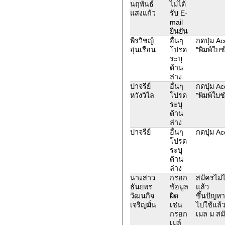
นฤพันธ์
ไม่ได้
แสงแก้ว
รับ E-
mail
ยืนยัน
พีรวิชญ์
อื่นๆ
กดปุ่ม Ac
อุ่นเรือน
โปรด
"พิมพ์ใบ
ระบุ
ด้าน
ล่าง
ปาจรีย์
อื่นๆ
กดปุ่ม Ac
หวังวิไล
โปรด
"พิมพ์ใบ
ระบุ
ด้าน
ล่าง
ปาจรีย์
อื่นๆ
กดปุ่ม Ac
โปรด
ระบุ
ด้าน
ล่าง
นางสาว
กรอก
สมัครไม่
ธันยพร
ข้อมูล
แล้ว
วัฒนกิจ
ผิด
ขึ้นปัญหา
เจริญมั่น
เช่น
ไปใช้แล้ว
กรอก
เมล ม สมั
เมล์