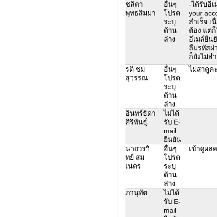
ชลิตา
อื่นๆ
-ได้รับอีเ
พุทธสิมมา
โปรด
your acco
ระบุ
สำเร็จ เน
ด้าน
ต้อง แต่ก
ล่าง
อีเมล์ยืนย
ลืมรหัสผ่
ก็ยังไม่สำ
รติ ชม
อื่นๆ
ไม่สาดู
สุวรรณ
โปรด
ระบุ
ด้าน
ล่าง
อินทร์ธิดา
ไม่ได้
ศิริพันธุ์
รับ E-
mail
ยืนยัน
นายวรวิ
อื่นๆ
เข้าดูผล
ทย์ สม
โปรด
เนตร
ระบุ
ด้าน
ล่าง
ภานุทัต
ไม่ได้
รับ E-
mail