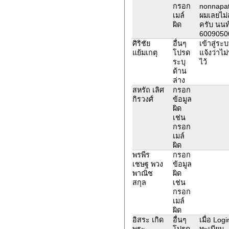
กรอก
nonnapat
เมล์
ผมเลยไม่
ผิด
ครับ นนท์
6009050
ศิริชัย
อื่นๆ
เข้าสู่ระ
แย้มเกตุ
โปรด
แจ้งว่าไม
ระบุ
ไว้
ด้าน
ล่าง
สหรัถ เลิศ
กรอก
กิรวงศ์
ข้อมูล
ผิด
เช่น
กรอก
เมล์
ผิด
พรพีร
กรอก
เชษฐ พวง
ข้อมูล
พาณิช
ผิด
สกุล
เช่น
กรอก
เมล์
ผิด
อิสระ เกิด
อื่นๆ
เมื่อ Log
พระ
โปรด
ทะเบียน