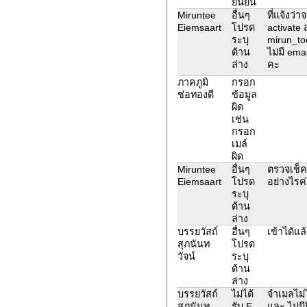
ยืนยัน
Miruntee
อื่นๆ
ที่แจ้งว่า
Eiemsaart
โปรด
activate ส
ระบุ
mirun_to
ด้าน
ไม่มี ema
ล่าง
คะ
ภาคภูมิ
กรอก
ช่อทองดี
ข้อมูล
ผิด
เช่น
กรอก
เมล์
ผิด
Miruntee
อื่นๆ
ตรวจเช็ค
Eiemsaart
โปรด
อย่างไรค
ระบุ
ด้าน
ล่าง
บรรยวัสถ์
อื่นๆ
เข้าได้แล
สุภนันท
โปรด
วัจน์
ระบุ
ด้าน
ล่าง
บรรยวัสถ์
ไม่ได้
จำเมลไม่
สุภนันท
รับ E-
และ ไม่มี