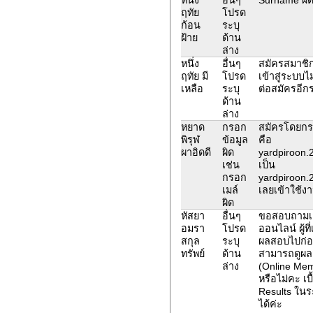
ฤทัย
โปรด
ก้อน
ระบุ
ฝ้าย
ด้าน
ล่าง
หนึ่ง
อื่นๆ
สมัครสมาชิก
ฤทัย มี
โปรด
เข้าสู่ระบบไม
เหลือ
ระบุ
ต่อสมัครอีกร
ด้าน
ล่าง
หยาด
กรอก
สมัครโดยกร
พิรุฬ
ข้อมูล
คือ
ผาอิดดี
ผิด
yardpiroon.
เช่น
เป็น
กรอก
yardpiroon.
เมล์
เลยเข้าใช้งา
ผิด
หัสยา
อื่นๆ
ขอสอบถามเก
อมรา
โปรด
ออนไลน์ ผู้ท
สกุล
ระบุ
ผลสอบไปก่อน
ทรัพย์
ด้าน
สามารถดูผ
ล่าง
(Online Mem
หรือไม่คะ เบ
Results ในร
ได้ค่ะ