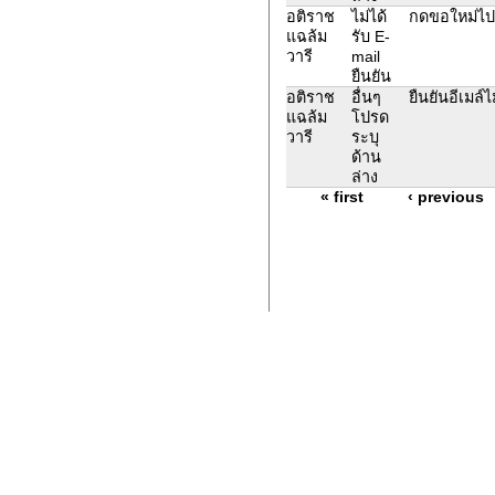
อติราช
ไม่ได้
กดขอใหม่ไปแ
แฉล้ม
รับ E-
วารี
mail
ยืนยัน
อติราช
อื่นๆ
ยืนยันอีเมล์ไม
แฉล้ม
โปรด
วารี
ระบุ
ด้าน
ล่าง
« first
‹ previous