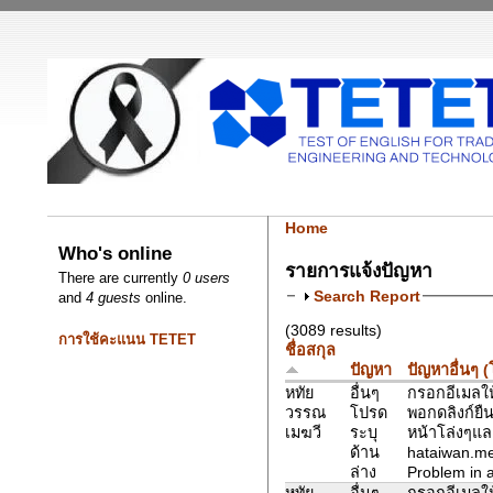
Home
Who's online
รายการแจ้งปัญหา
There are currently
0 users
Search Report
and
4 guests
online.
(3089 results)
การใช้คะแนน TETET
ชื่อสกุล
ปัญหา
ปัญหาอื่นๆ 
หทัย
อื่นๆ
กรอกอีเมลให้
วรรณ
โปรด
พอกดลิงก์ยืน
เมฆวี
ระบุ
หน้าโล่งๆแล
ด้าน
hataiwan.m
ล่าง
Problem in a
หทัย
อื่นๆ
กรอกอีเมลให้