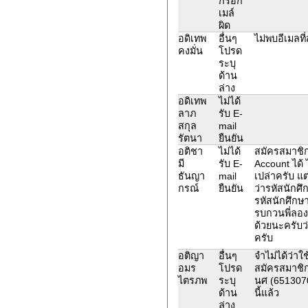
กรอก
เมล์
ผิด
อดิเทพ
อื่นๆ
ไม่พบอีเมลที
คงมั่น
โปรด
ระบุ
ด้าน
ล่าง
อดิเทพ
ไม่ได้
ลาภ
รับ E-
สกุล
mail
รัตนา
ยืนยัน
อติชา
ไม่ได้
สมัครสมาชิก
มี
รับ E-
Account ได้ ไ
ธันญา
mail
เปล่าครับ แ
กรณ์
ยืนยัน
ว่ารหัสนักศึก
รหัสนักศึก
รบกวนพี่ลอง
ด้วยนะครับว
ครับ
อติญา
อื่นๆ
จำไม่ได้ว่า
อมร
โปรด
สมัครสมาชิก
ไตรภพ
ระบุ
นศ (6513070
ด้าน
นี้แล้ว
ล่าง