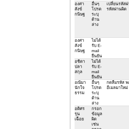
องศา
อื่นๆ
เปลี่ยนรหัสผ
สังข์
โปรด
รหัสผ่านผิด
กนิษฐ
ระบุ
ด้าน
ล่าง
องศา
ไม่ได้
สังข์
รับ E-
กนิษฐ
mail
ยืนยัน
อชิดา
ไม่ได้
ปลา
รับ E-
สกุล
mail
ยืนยัน
อณิมา
อื่นๆ
กดลืมรหัส พ
นักใจ
โปรด
อีเมลมาใหม่
ธรรม
ระบุ
ด้าน
ล่าง
อดิศร
กรอก
รุน
ข้อมูล
เฉื่อย
ผิด
เช่น