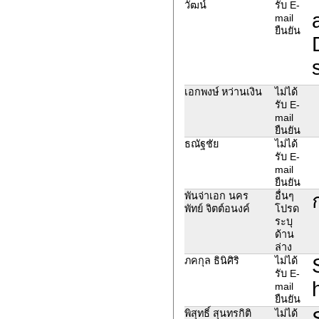
วัฒน์
รับ E-
mail
ยืนยัน
เอกพงษ์ หว่านเงิน
ไม่ได้
รับ E-
mail
ยืนยัน
ธณัฐชัย
ไม่ได้
รับ E-
mail
ยืนยัน
พันจ่าเอก นคร
อื่นๆ
พัทย์ จิตต์อนงค์
โปรด
ระบุ
ด้าน
ล่าง
ภคกุล ธินิศิริ
ไม่ได้
รับ E-
mail
ยืนยัน
พิสุทธิ์ สุนทรกิติ
ไม่ได้