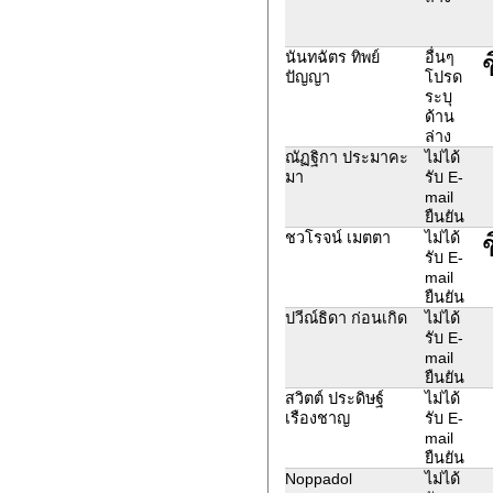
นันทฉัตร ทิพย์
อื่นๆ
ปัญญา
โปรด
ระบุ
ด้าน
ล่าง
ณัฏฐิกา ประมาคะ
ไม่ได้
มา
รับ E-
mail
ยืนยัน
ชวโรจน์ เมตตา
ไม่ได้
รับ E-
mail
ยืนยัน
ปวีณ์ธิดา ก่อนเกิด
ไม่ได้
รับ E-
mail
ยืนยัน
สวิตต์ ประดิษฐ์
ไม่ได้
เรืองชาญ
รับ E-
mail
ยืนยัน
Noppadol
ไม่ได้