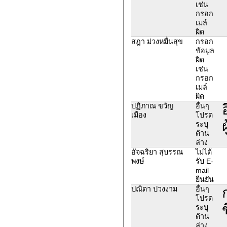
เช่น
กรอก
เมล์
ผิด
สฎา ม่วงหมื่นสุข
กรอก
ข้อมูล
ผิด
เช่น
กรอก
เมล์
ผิด
ปฏิภาณ ขวัญ
อื่นๆ
เมือง
โปรด
ระบุ
ด้าน
ล่าง
อัจฉริยา สุบรรณ
ไม่ได้
พงษ์
รับ E-
mail
ยืนยัน
ปณิดา ปวงงาม
อื่นๆ
โปรด
ระบุ
ด้าน
ล่าง