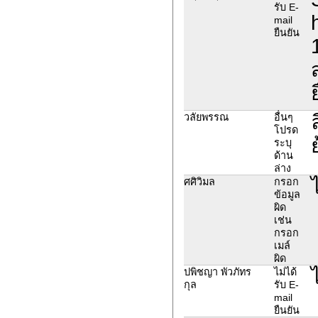
รับ E-
mail
ยืนยัน
วลัยพรรณ
อื่นๆ
โปรด
ระบุ
ด้าน
ล่าง
ศศิวิมล
กรอก
ข้อมูล
ผิด
เช่น
กรอก
เมล์
ผิด
ปพิชญา พัวภัทร
ไม่ได้
กุล
รับ E-
mail
ยืนยัน