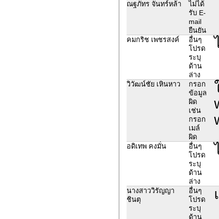
ณฐภัทร จันทร์หล้า
ไม่ได้
รับ E-
mail
ยืนยัน
คมกริช เพชรสงค์
อื่นๆ
โปรด
ระบุ
ด้าน
ล่าง
วิวัฒน์ชัย เหินหาว
กรอก
ข้อมูล
ผิด
เช่น
กรอก
เมล์
ผิด
อดิเทพ คงมั่น
อื่นๆ
โปรด
ระบุ
ด้าน
ล่าง
นางสาววิรัญญา
อื่นๆ
ชินตุ
โปรด
ระบุ
ด้าน