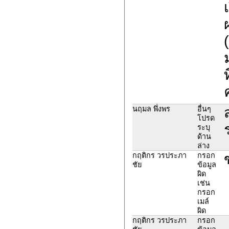
นฤมล พึ่งพร
อื่นๆ
โปรด
ระบุ
ด้าน
ล่าง
กฤติกร วรประภา
กรอก
ชัย
ข้อมูล
ผิด
เช่น
กรอก
เมล์
ผิด
กฤติกร วรประภา
กรอก