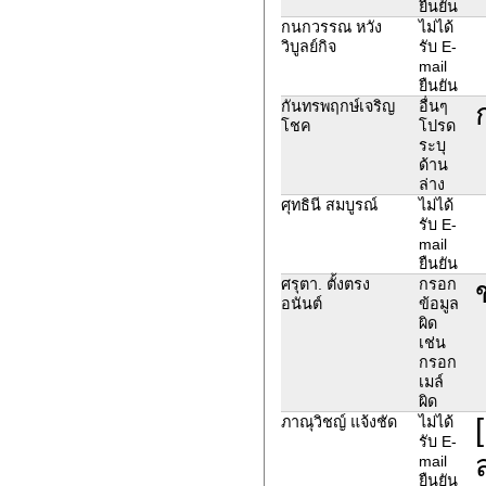
ยืนยัน
กนกวรรณ หวัง
ไม่ได้
วิบูลย์กิจ
รับ E-
mail
ยืนยัน
กันทร​พฤกษ์​เจริญ​
อื่นๆ
โชค​
โปรด
ระบุ
ด้าน
ล่าง
ศุทธินี สมบูรณ์
ไม่ได้
รับ E-
mail
ยืนยัน
ศรุตา. ตั้งตรง
กรอก
อนันต์
ข้อมูล
ผิด
เช่น
กรอก
เมล์
ผิด
ภาณุวิชญ์ แจ้งชัด
ไม่ได้
รับ E-
mail
ยืนยัน