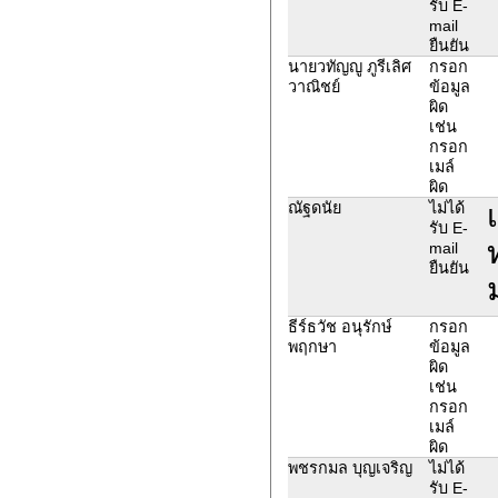
รับ E-
mail
ยืนยัน
นายวทัญญู ภูรีเลิศ
กรอก
วาณิชย์
ข้อมูล
ผิด
เช่น
กรอก
เมล์
ผิด
ณัฐดนัย
ไม่ได้
รับ E-
mail
ยืนยัน
ธีร์ธวัช อนุรักษ์
กรอก
พฤกษา
ข้อมูล
ผิด
เช่น
กรอก
เมล์
ผิด
พชรกมล บุญเจริญ
ไม่ได้
รับ E-