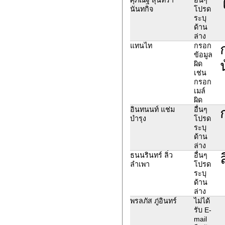
นันทกิจ
โปรด
ระบุ
ด้าน
ล่าง
แทนไท
กรอก
ข้อมูล
ผิด
เช่น
กรอก
เมล์
ผิด
อินทนนท์ แช่ม
อื่นๆ
บำรุง
โปรด
ระบุ
ด้าน
ล่าง
ธนนรินทร์ ลิ่ว
อื่นๆ
ลำเพา
โปรด
ระบุ
ด้าน
ล่าง
พรลภัส ภู่อินทร์
ไม่ได้
รับ E-
mail