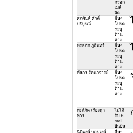
กรอก
เมล์
ผิด
ศภศันส์ ศักดิ์
อื่นๆ
บริบูรณ์
โปรด
ระบุ
ด้าน
ล่าง
พรลภัส ภู่อินทร์
อื่นๆ
โปรด
ระบุ
ด้าน
ล่าง
พัสกร รัตนาจารย์
อื่นๆ
โปรด
ระบุ
ด้าน
ล่าง
พงศ์ภัค เรืองฤา
ไม่ได้
หาร
รับ E-
mail
ยืนยัน
นิติพงศ์ บุตรวงศ์
อื่นๆ