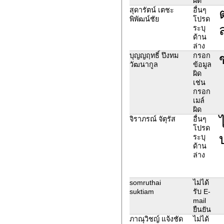
ผิด
สุดารัตน์ เตชะ
อื่นๆ
พิพัฒน์ชัย
โปรด
ระบุ
ด้าน
ล่าง
บุญญฤทธิ์ ปึงทม
กรอก
วัฒนากูล
ข้อมูล
ผิด
เช่น
กรอก
เมล์
ผิด
จิราภรณ์ จัตุรัส
อื่นๆ
โปรด
ระบุ
ด้าน
ล่าง
somruthai
ไม่ได้
suktiam
รับ E-
mail
ยืนยัน
ภาณุวิชญ์ แจ้งชัด
ไม่ได้