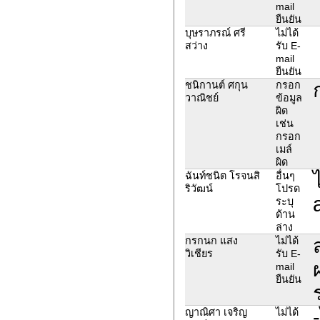
mail
ยืนยัน
บุษราภรณ์​ ศรี​
ไม่ได้
สว่าง​
รับ E-
mail
ยืนยัน
ชนิกานต์ ศกุน
กรอก
วาณิชย์
ข้อมูล
ผิด
เช่น
กรอก
เมล์
ผิด
ฉันท์ชนิต โรจนสิ
อื่นๆ
ริวัฒน์
โปรด
ระบุ
ด้าน
ล่าง
กรกนก แสง
ไม่ได้
วิเชียร
รับ E-
mail
ยืนยัน
ญาณิศา เจริญ
ไม่ได้