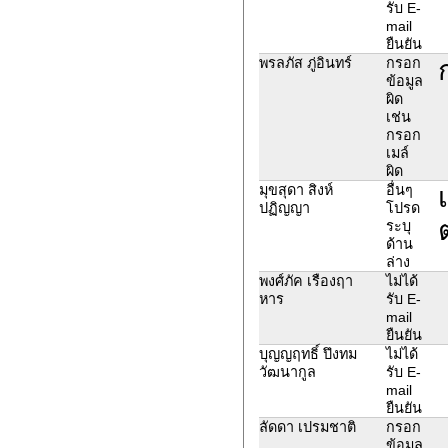
รับ E-
mail
ยืนยัน
พรลภัส ภู่อินทร์
กรอก
ข้อมูล
ผิด
เช่น
กรอก
เมล์
ผิด
มุขสุดา สิงห์
อื่นๆ
ปฏิญญา
โปรด
ระบุ
ด้าน
ล่าง
พงศ์ภัค เรืองฤา
ไม่ได้
หาร
รับ E-
mail
ยืนยัน
บุญญฤทธิ์ ปึงทม
ไม่ได้
วัฒนากูล
รับ E-
mail
ยืนยัน
ลัดดา เปรมชาติ
กรอก
ข้อมูล