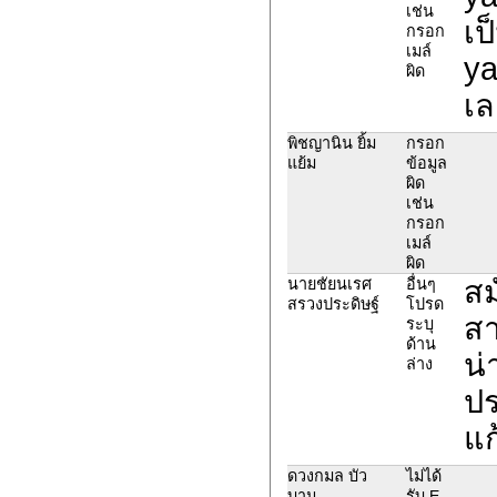
เช่น
เป
กรอก
เมล์
ya
ผิด
เล
พิชญานิน ยิ้ม
กรอก
แย้ม
ข้อมูล
ผิด
เช่น
กรอก
เมล์
ผิด
สม
นายชัยนเรศ
อื่นๆ
สรวงประดิษฐ์
โปรด
สา
ระบุ
ด้าน
น่
ล่าง
ป
แก
ดวงกมล บัว
ไม่ได้
บาน
รับ E-