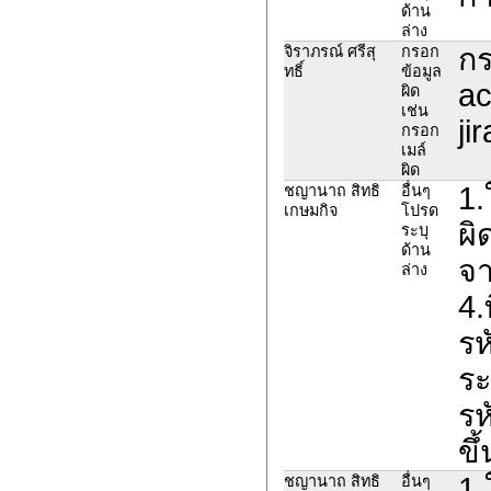
ด้าน
ล่าง
กร
จิราภรณ์ ศรีสุ
กรอก
ทธิ์
ข้อมูล
ac
ผิด
เช่น
ji
กรอก
เมล์
ผิด
1.
ชญานาถ สิทธิ
อื่นๆ
เกษมกิจ
โปรด
ผิ
ระบุ
ด้าน
จา
ล่าง
4.
รห
ระ
รห
ขึ
1.
ชญานาถ สิทธิ
อื่นๆ