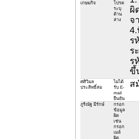
เกษมกิจ
โปรด
ผิ
ระบุ
ด้าน
จา
ล่าง
4.
รห
ระ
รห
ขึ
สม
ศศิวิมล
ไม่ได้
ประสิทธิ์สม
รับ E-
mail
ยืนยัน
ภูริณัฐ มีรักษ์
กรอก
ข้อมูล
ผิด
เช่น
กรอก
เมล์
ผิด