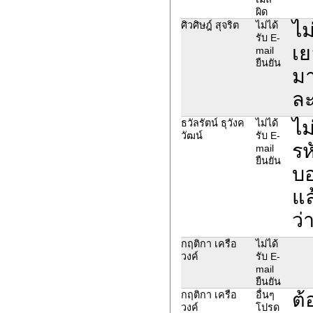
ผิด
ไม
ศิวศิษฎ์ สุจริต
ไม่ได้
รับ E-
เย
mail
ยืนยัน
มา
ละ
ไม
ธวัลรัตน์ ธุวังค
ไม่ได้
วัฒน์
รับ E-
รห
mail
ยืนยัน
บอ
แล
ว่
กฤติกา เครือ
ไม่ได้
วงค์
รับ E-
mail
ยืนยัน
ต้
กฤติกา เครือ
อื่นๆ
วงค์
โปรด