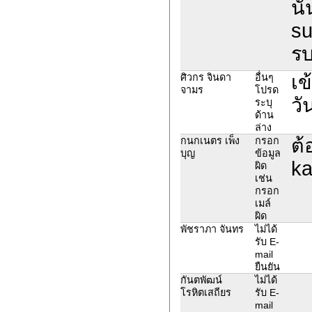
นั
su
รบ
เข
ศิวกร จินดา
อื่นๆ
จามร
โปรด
วั
ระบุ
ด้าน
ล่าง
ต้
กนกเนตร เพ็ง
กรอก
บุญ
ข้อมูล
ka
ผิด
เช่น
กรอก
เมล์
ผิด
พัชราภา จันทร
ไม่ได้
รับ E-
mail
ยืนยัน
กันตพัฒน์
ไม่ได้
โรหิตเสถียร
รับ E-
mail