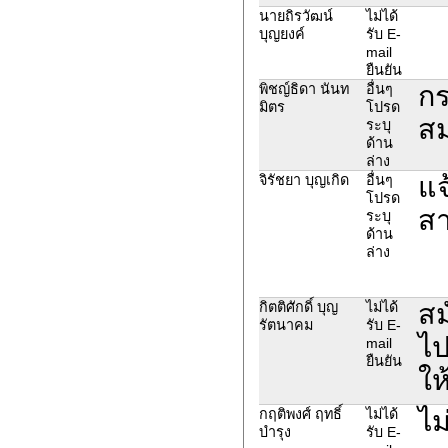
นายถิรวัฒน์
ไม่ได้
บุญยงค์
รับ E-
mail
ยืนยัน
กร
พิชญ์ธิดา นันท
อื่นๆ
มิตร
โปรด
สม
ระบุ
ด้าน
ล่าง
แจ
จิรัชยา บุญเกิด
อื่นๆ
โปรด
สา
ระบุ
ด้าน
ล่าง
สม
กิตติศักดิ์ บุญ
ไม่ได้
รัตนาคม
รับ E-
ไป
mail
ยืนยัน
ให
ไม
กฤติพงศ์ ฤทธิ์
ไม่ได้
บำรุง
รับ E-