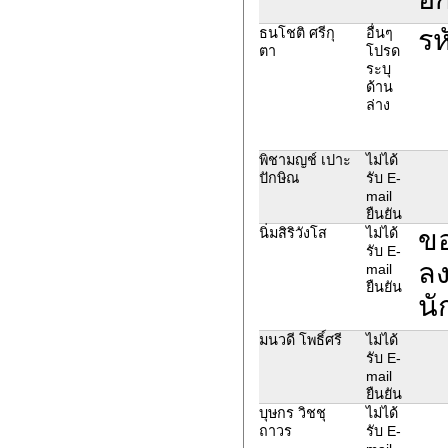
รห
ธนโชติ ศรีกุ
อื่นๆ
ตา
โปรด
ระบุ
ด้าน
ล่าง
พิชามญช์ เปาะ
ไม่ได้
ปักษิณ
รับ E-
mail
ยืนยัน
ขอ
นิ่มสิริวังโส
ไม่ได้
รับ E-
ลง
mail
ยืนยัน
นั
มนวดี โพธิ์ศรี
ไม่ได้
รับ E-
mail
ยืนยัน
บุษกร วิชชุ
ไม่ได้
ถาวร
รับ E-