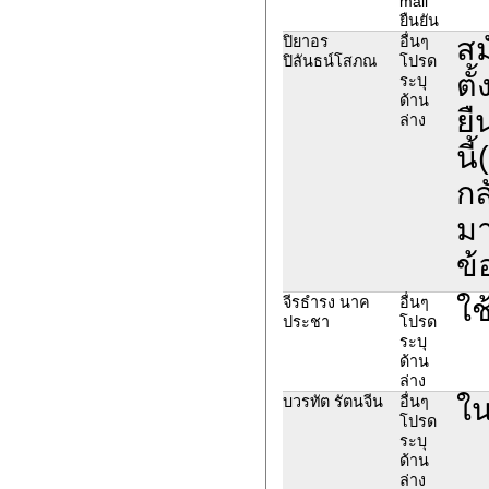
mail
ยืนยัน
สม
ปิยาอร
อื่นๆ
ปิลันธน์โสภณ
โปรด
ตั
ระบุ
ด้าน
ยื
ล่าง
นี
กล
มา
ข้
ใช
จีรธำรง นาค
อื่นๆ
ประชา
โปรด
ระบุ
ด้าน
ล่าง
ใน
บวรทัต รัตนจีน
อื่นๆ
โปรด
ระบุ
ด้าน
ล่าง