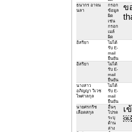
ขอ
ธนากร อาจน
กรอก
นลา
ข้อมูล
th
ผิด
เช่น
กรอก
เมล์
ผิด
อิสริยา
ไม่ได้
รับ E-
mail
ยืนยัน
อิสริยา
ไม่ได้
รับ E-
mail
ยืนยัน
นางสาว
ไม่ได้
อภิญญา วิเวช
รับ E-
ไพศาลกุล
mail
ยืนยัน
เข
นายศรกริช
อื่นๆ
เลือดสกุล
โปรด
￼
ระบุ
ด้าน
ล่าง