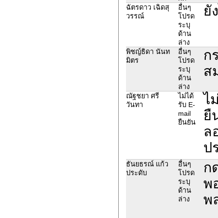
ยั
ฉัตรดาว เฉิดสุ
อื่นๆ
วรรณ์
โปรด
ระบุ
ด้าน
ล่าง
กร
พิชญ์ธิดา นันท
อื่นๆ
มิตร
โปรด
สม
ระบุ
ด้าน
ล่าง
ไม
ณัฐชยา ศรี
ไม่ได้
วันทา
รับ E-
ยื
mail
ยืนยัน
ลอ
ปร
กด
ธันยธรณ์ แก้ว
อื่นๆ
ประดับ
โปรด
พอ
ระบุ
ด้าน
พล
ล่าง