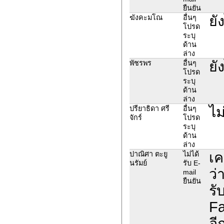
ยืนยัน
ยั
ฆังคะมโณ
อื่นๆ
โปรด
ระบุ
ด้าน
ล่าง
ยั
พัชร​พร
อื่นๆ
โปรด
ระบุ
ด้าน
ล่าง
ไม
ปรียาธิดา ศรี
อื่นๆ
จักร์
โปรด
ระบุ
ด้าน
ล่าง
เค
ปาณิศา ตะยู
ไม่ได้
นรัมย์
รับ E-
ว่
mail
ยืนยัน
รั
Fa
อี