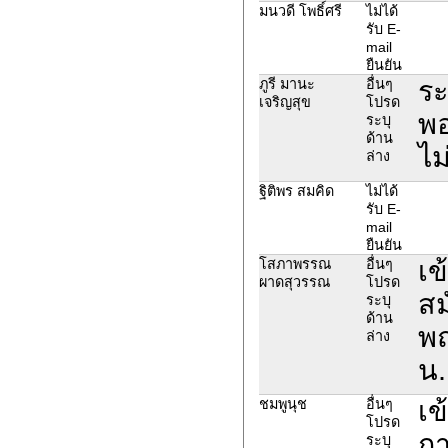
มนวดี โพธิ์ศรี
ไม่ได้
รับ E-
mail
ยืนยัน
ระ
ภูรี มานะ
อื่นๆ
เจริญสุข
โปรด
พอ
ระบุ
ด้าน
ไม
ล่าง
ฐิติพร สมคิด
ไม่ได้
รับ E-
mail
ยืนยัน
เข
โสภาพรรณ
อื่นๆ
ผาดสุวรรณ
โปรด
สม
ระบุ
ด้าน
พฤ
ล่าง
น.
เข
ชมพูนุช
อื่นๆ
โปรด
กา
ระบุ