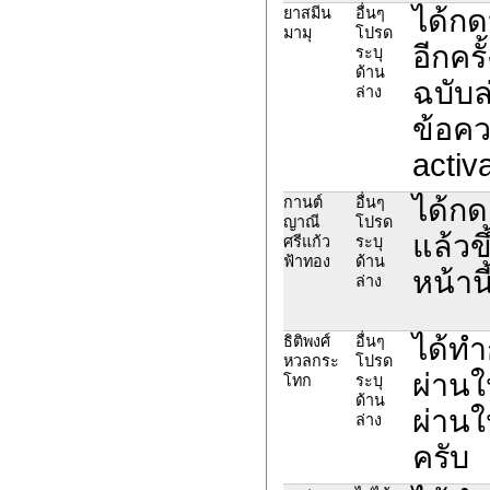
ได้กด
ยาสมีน
อื่นๆ
มามุ
โปรด
อีกครั
ระบุ
ด้าน
ฉบับล
ล่าง
ข้อคว
activ
ได้กด
กานต์
อื่นๆ
ญาณี
โปรด
แล้วข
ศรีแก้ว
ระบุ
ฟ้าทอง
ด้าน
หน้านี
ล่าง
ได้ทำ
ธิติพงศ์
อื่นๆ
หวลกระ
โปรด
ผ่านใ
โทก
ระบุ
ด้าน
ผ่านใ
ล่าง
ครับ