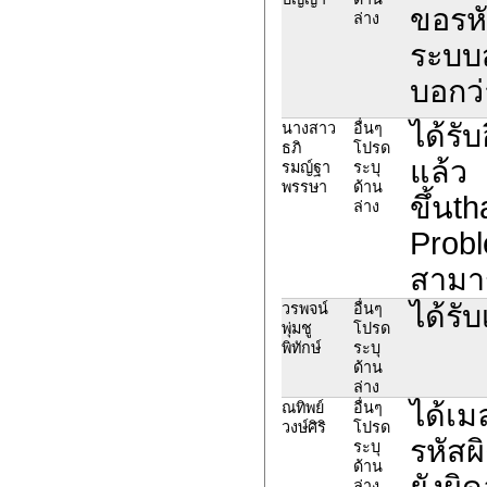
ขอรหั
ล่าง
ระบบส
บอกว่
ได้รับ
นางสาว
อื่นๆ
ธภิ
โปรด
แล้ว
รมญ์ฐา​
ระบุ
พรรษา​
ด้าน
ขึ้น
ล่าง
Probl
สามาร
ได้รับ
วรพจน์
อื่นๆ
พุ่มชู
โปรด
พิทักษ์
ระบุ
ด้าน
ล่าง
ได้เม
ณทิพย์
อื่นๆ
วงษ์ศิริ
โปรด
รหัสผ
ระบุ
ด้าน
ยังผิด
ล่าง