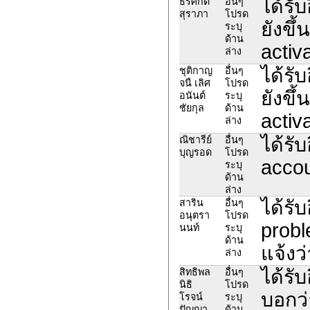
ได้รั
ธีรศักดิ์
อื่นๆ
สุราภา
โปรด
ยังขึ
ระบุ
ด้าน
activa
ล่าง
ได้รั
ชุติกาญ
อื่นๆ
จนื เลิศ
โปรด
ยังขึ
อนันต์
ระบุ
ชัยกุล
ด้าน
activa
ล่าง
ได้รั
ณิชารีย์
อื่นๆ
บุญรอด
โปรด
accou
ระบุ
ด้าน
ล่าง
ได้รั
สาริน
อื่นๆ
อนุตรา
โปรด
probl
นนท์
ระบุ
ด้าน
แจ้งว
ล่าง
ได้รั
สิทธิพล
อื่นๆ
นิธิ
โปรด
บอกว่
โรจน์
ระบุ
ปัญญา
ด้าน