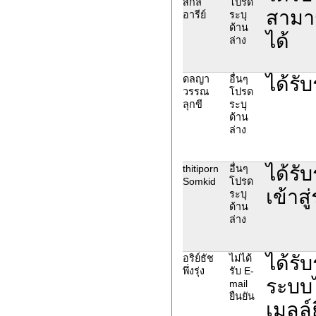
สกล
โปรด
สามาร
อารีย์
ระบุ
ด้าน
ได้
ล่าง
ได้รับ
ดลญา
อื่นๆ
วรรณ
โปรด
ลุกขี
ระบุ
ด้าน
ล่าง
ได้รั
thitiporn
อื่นๆ
Somkid
โปรด
เข้าส
ระบุ
ด้าน
ล่าง
ได้รั
อริย์ธัช
ไม่ได้
พึ่งรุ่ง
รับ E-
ระบบไ
mail
ยืนยัน
เมลล์