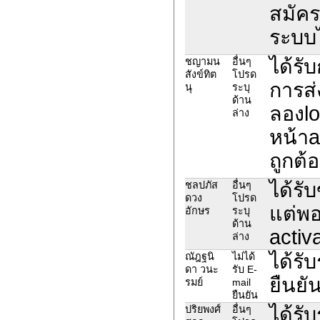
สมัคร
ระบบไ
ได้รั
ชญามน
อื่นๆ
สังข์ทิต
โปรด
การส่
นุ
ระบุ
ด้าน
ลองlo
ล่าง
หน้าa
ถูกต้อ
ได้รั
ชลปภัส
อื่นๆ
ดวง
โปรด
แต่พอ
อักษร
ระบุ
ด้าน
activ
ล่าง
ได้รั
ณัฎฐนิ
ไม่ได้
ดา วนะ
รับ E-
ยืนยั
รมย์
mail
ยืนยัน
ได้รั
ปริยพงศ์
อื่นๆ