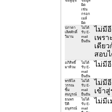
ชมพูนุช
ข้อมูล
ผิด
เช่น
กรอก
เมล์
ผิด
ไม่มี
ปภาดา
ไม่ได้
เลิศศักดิ์
รับ E-
เพราะ
วิมาน
mail
ยืนยัน
เดียว
สอบไ
ไม่มี
อภิสิทธิ์
ไม่ได้
มาท้วม
รับ E-
mail
ยืนยัน
ไม่มี
พรพิไล
ไม่ได้
วรรณ
รับ E-
เข้าส
ซิ้ม
mail
สมบูรณ์
ยืนยัน
ไม่มี
ธนพร
ไม่ได้
ปิติ
รับ E-
อนุสรณ์
mail