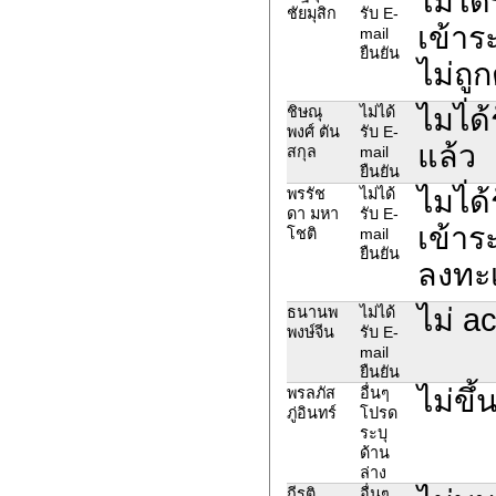
ไมได้
ชัยมุสิก
รับ E-
เข้าร
mail
ยืนยัน
ไม่ถูก
ไมไ่ด
ชิษณุ
ไม่ได้
พงศ์ ตัน
รับ E-
แล้ว
สกุล
mail
ยืนยัน
ไมไ่ด
พรรัช
ไม่ได้
ดา มหา
รับ E-
เข้าร
โชติ
mail
ยืนยัน
ลงทะเ
ไม่ a
ธนานพ
ไม่ได้
พงษ์จีน
รับ E-
mail
ยืนยัน
ไม่ข
พรลภัส
อื่นๆ
ภู่อินทร์
โปรด
ระบุ
ด้าน
ล่าง
กีรติ
อื่นๆ