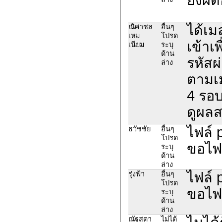
ได้เม
ณิศาชล
อื่นๆ
เหม
โปรด
เข้าเ
เนียม
ระบุ
ด้าน
รหัสผ่
ล่าง
ตามเม
4 รอบก
ดูผลส
ไฟล์ 
ธวัชชัย
อื่นๆ
โปรด
ขอไฟล
ระบุ
ด้าน
ล่าง
ไฟล์ 
รุ่งฟ้า
อื่นๆ
โปรด
ขอไฟล
ระบุ
ด้าน
ล่าง
ณัฐสุดา
ไม่ได้