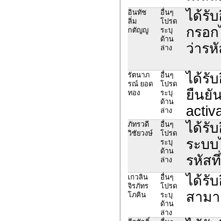
ได้รั
อินทัช
อื่นๆ
ลิ่ม
โปรด
กรอกไ
กตัญญู
ระบุ
ด้าน
ว่ารห
ล่าง
ได้รั
รัตนาภ
อื่นๆ
รณ์ ยอด
โปรด
ยืนยั
ทอง
ระบุ
ด้าน
activa
ล่าง
ได้รับ
ภัทรวดี
อื่นๆ
วิชัยวงษ์
โปรด
ระบบไ
ระบุ
ด้าน
รหัสที
ล่าง
ได้รั
เกวลิน
อื่นๆ
จิรภัทร
โปรด
สามา
โภคิน
ระบุ
ด้าน
ล่าง