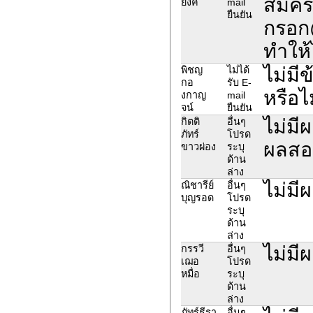
สมัคร
ยงค์
mail
ยืนยัน
กรอก@
ทำให้
ไม่มี
พิชญ
ไม่ได้
กอ
รับ E-
หรือไ
งกาญ
mail
จน์
ยืนยัน
ไม่ม
กิตติ
อื่นๆ
ภัทร์
โปรด
ผลสอ
ขาวผ่อง
ระบุ
ด้าน
ล่าง
ไม่มี
ณิชารีย์
อื่นๆ
บุญรอด
โปรด
ระบุ
ด้าน
ล่าง
ไม่มี
กรรวี
อื่นๆ
เฌอ
โปรด
หมื่อ
ระบุ
ด้าน
ล่าง
ภัทร์ธีรา
อื่นๆ