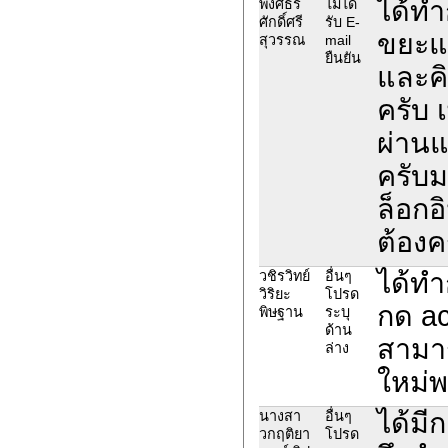
ได้ท
พงศธร
ไม่ได้
ศักดิ์ศรี
รับ E-
ขยะแล
สุวรรณ
mail
ยืนยัน
และคิ
ครับ 
ผ่านแ
ครับม
ล็อกอ
ต้องค
ได้ทำ
วชิรวิทย์
อื่นๆ
วิริยะ
โปรด
กด ac
พิษฐาน
ระบุ
ด้าน
สามาร
ล่าง
ใหม่พ
ได้มี
นางสา
อื่นๆ
วกฤติยา
โปรด