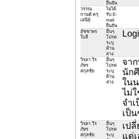
ยืนยัน
วรรณ
ไม่ได้
กานต์ ครุ
รับ E-
เสนีย์
mail
ยืนยัน
Logi
อัชชาพร
อื่นๆ
ใบลี
โปรด
ระบุ
ด้าน
ล่าง
จากบ
วิรดา วีร
อื่นๆ
ภัทร
โปรด
นัก
สกุลชัย
ระบุ
ด้าน
ในนา
ล่าง
ไม่ใ
จำเป
เป็
เปลี
วิรดา วีร
อื่นๆ
ภัทร
โปรด
แต่
สกุลชัย
ระบุ