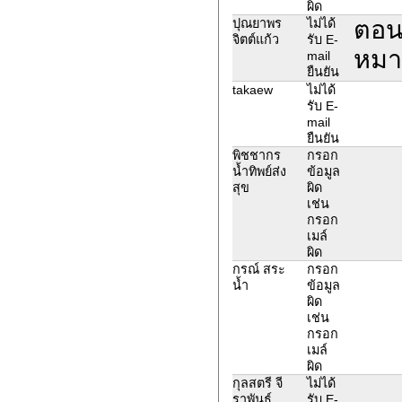
ผิด
ตอนส
ปุณยาพร
ไม่ได้
จิตต์แก้ว
รับ E-
หมา
mail
ยืนยัน
takaew
ไม่ได้
รับ E-
mail
ยืนยัน
พิชชากร
กรอก
น้ำทิพย์ส่ง
ข้อมูล
สุข
ผิด
เช่น
กรอก
เมล์
ผิด
กรณ์ สระ
กรอก
น้ำ
ข้อมูล
ผิด
เช่น
กรอก
เมล์
ผิด
กุลสตรี จี
ไม่ได้
ราพันธุ์
รับ E-