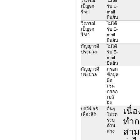
วีรภรณ์
ไม่ได้
เบ็ญจก
รับ E-
รีฑา
mail
ยืนยัน
วีรภรณ์
ไม่ได้
เบ็ญจก
รับ E-
รีฑา
mail
ยืนยัน
กัญญาวดี
ไม่ได้
ประมวล
รับ E-
mail
ยืนยัน
กัญญาวดี
กรอก
ประมวล
ข้อมูล
ผิด
เช่น
กรอก
เมล์
ผิด
เนื่
ยศวีร์ อธิ
อื่นๆ
เฟื่องสิริ
โปรด
ทำกา
ระบุ
ด้าน
สามา
ล่าง