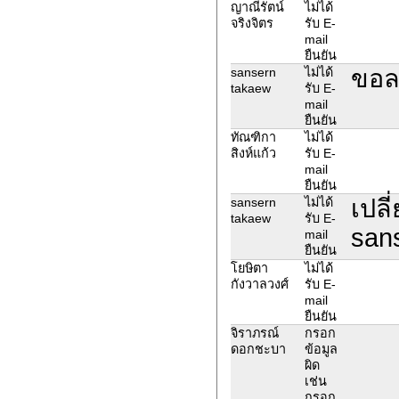
ญาณีรัตน์
ไม่ได้
จริงจิตร
รับ E-
mail
ยืนยัน
ขอล
sansern
ไม่ได้
takaew
รับ E-
mail
ยืนยัน
ทัณฑิกา
ไม่ได้
สิงห์แก้ว
รับ E-
mail
ยืนยัน
เปลี
sansern
ไม่ได้
takaew
รับ E-
san
mail
ยืนยัน
โยษิตา
ไม่ได้
กังวาลวงศ์
รับ E-
mail
ยืนยัน
จิราภรณ์
กรอก
ดอกชะบา
ข้อมูล
ผิด
เช่น
กรอก