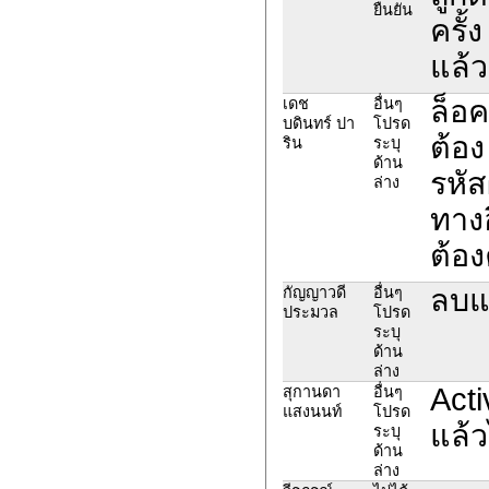
ยืนยัน
ครั้
แล้ว
ล็อค
เดช
อื่นๆ
บดินทร์ ปา
โปรด
ต้อง
ริน
ระบุ
ด้าน
รหัส
ล่าง
ทาง
ต้อง
ลบแ
กัญญาวดี
อื่นๆ
ประมวล
โปรด
ระบุ
ด้าน
ล่าง
Act
สุกานดา
อื่นๆ
แสงนนท์
โปรด
แล้ว
ระบุ
ด้าน
ล่าง