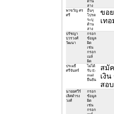
ด้าน
ล่าง
ขอย
พาขวัญ ศร
อื่นๆ
ศรี
โปรด
เทอ
ระบุ
ด้าน
ล่าง
ปรัชญา
กรอก
บวรวงศ์
ข้อมูล
วัฒนา
ผิด
เช่น
กรอก
เมล์
ผิด
สมัค
ปรเมธี
ไม่ได้
ศรีจันทร์
รับ E-
เงิ
mail
ยืนยัน
สอบ
นายยศวีร์
กรอก
เลิศดำรง
ข้อมูล
วงศ์
ผิด
เช่น
กรอก