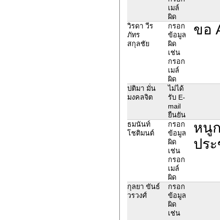
เมล์
ผิด
ขอ A
วิรดา วีร
กรอก
ภัทร
ข้อมูล
สกุลชัย
ผิด
เช่น
กรอก
เมล์
ผิด
ปติมา มั่น
ไม่ได้
มงคลจิต
รับ E-
mail
ยืนยัน
หนู
ธมนันท์
กรอก
โชติมนต์
ข้อมูล
ประ
ผิด
เช่น
กรอก
เมล์
ผิด
กุลยา ขันธ์
กรอก
วรวงศ์
ข้อมูล
ผิด
เช่น