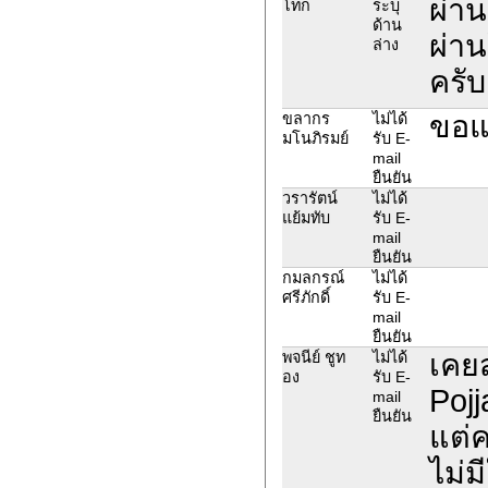
ผ่าน
โทก
ระบุ
ด้าน
ผ่าน
ล่าง
ครับ
ขอแล
ขลากร
ไม่ได้
มโนภิรมย์
รับ E-
mail
ยืนยัน
วรารัตน์
ไม่ได้
แย้มทับ
รับ E-
mail
ยืนยัน
กมลกรณ์
ไม่ได้
ศรีภักดิ์
รับ E-
mail
ยืนยัน
เคย
พจนีย์​ ชูท
ไม่ได้
อง
รับ E-
Poj
mail
ยืนยัน
แต่ค
ไม่ม