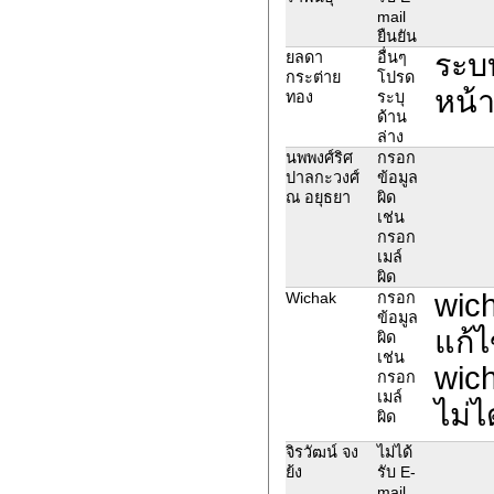
mail
ยืนยัน
ระบบ
ยลดา
อื่นๆ
กระต่าย
โปรด
หน้า
ทอง
ระบุ
ด้าน
ล่าง
นพพงศ์ริศ
กรอก
ปาลกะวงศ์
ข้อมูล
ณ อยุธยา
ผิด
เช่น
กรอก
เมล์
ผิด
wic
Wichak
กรอก
ข้อมูล
แก้ไ
ผิด
เช่น
wich
กรอก
เมล์
ไม่ไ
ผิด
จิรวัฒน์ จง
ไม่ได้
ย้ง
รับ E-
mail