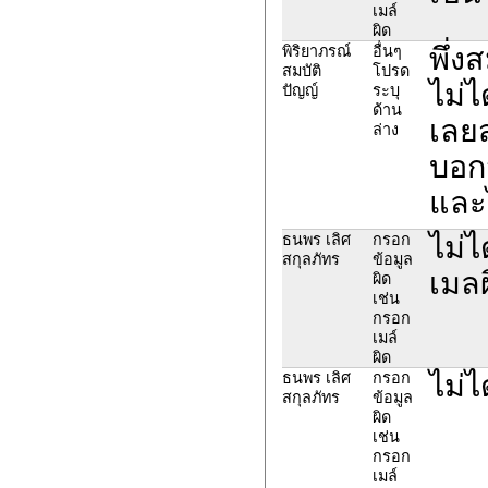
เมล์
ผิด
พึ่ง
พิริยาภรณ์
อื่นๆ
สมบัติ
โปรด
ไม่ไ
ปัญญ์
ระบุ
ด้าน
เลยส
ล่าง
บอกว
และ
ไม่ไ
ธนพร เลิศ
กรอก
สกุลภัทร
ข้อมูล
เมลผ
ผิด
เช่น
กรอก
เมล์
ผิด
ไม่ไ
ธนพร เลิศ
กรอก
สกุลภัทร
ข้อมูล
ผิด
เช่น
กรอก
เมล์