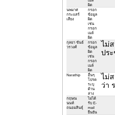
เมล์
ผิด
นพมาศ
กรอก
กระแสร์
ข้อมูล
เสียง
ผิด
เช่น
กรอก
เมล์
ผิด
ไม่ส
กุลยา ขันธ์
กรอก
วรวงศ์
ข้อมูล
ประ
ผิด
เช่น
กรอก
เมล์
ผิด
ไม่
Narathip
อื่นๆ
โปรด
ว่า 
ระบุ
ด้าน
ล่าง
กฤษณ
ไม่ได้
นนท์
รับ E-
ถนอมสินธุ์
mail
ยืนยัน