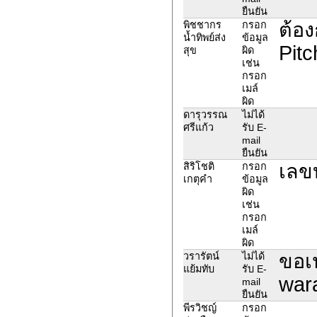
ยืนยัน
ต้อง
พิชชากร
กรอก
น้ำทิพย์ส่ง
ข้อมูล
Pit
สุข
ผิด
เช่น
กรอก
เมล์
ผิด
ดารุวรรณ
ไม่ได้
ศรีแก้ว
รับ E-
mail
ยืนยัน
เลข
สิริโชติ
กรอก
เกตุคำ
ข้อมูล
ผิด
เช่น
กรอก
เมล์
ผิด
ขอเป
วรารัตน์
ไม่ได้
แย้มทับ
รับ E-
war
mail
ยืนยัน
พีรวิชญ์
กรอก