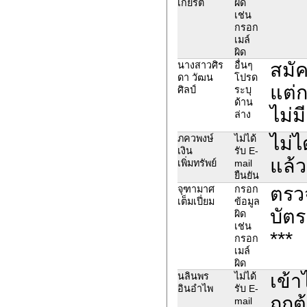
เกียรติ
ผิด
เช่น
กรอก
เมล์
ผิด
สมัค
นางสาวศิร
อื่นๆ
ดา วัฒน
โปรด
แต่
ศิลป์
ระบุ
ด้าน
ไม่ม
ล่าง
ไม่ไ
ภควพงษ์
ไม่ได้
เงิน
รับ E-
แล้ว
เพิ่มทรัพย์
mail
ยืนยัน
ตรว
จุฑามาศ
กรอก
เต็มเปี่ยม
ข้อมูล
บัตร
ผิด
เช่น
***
กรอก
เมล์
ผิด
เข้า
นลินพร
ไม่ได้
อินอำไพ
รับ E-
ถูกต
mail