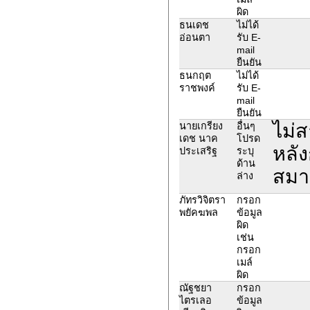
ผิด
ธนเดช
ไม่ได้
อ่อนตา
รับ E-
mail
ยืนยัน
ธนกฤต
ไม่ได้
ราชพงค์
รับ E-
mail
ยืนยัน
ไม่
นายเกรียง
อื่นๆ
เดช นาค
โปรด
หลั
ประเสริฐ
ระบุ
ด้าน
สมาช
ล่าง
ภัทรวิจิตรา
กรอก
พยัคฆพล
ข้อมูล
ผิด
เช่น
กรอก
เมล์
ผิด
ณัฐชยา
กรอก
ไตรเลอ
ข้อมูล