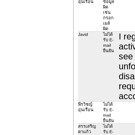
อุ่นเรือน
ข้อมูล
ผิด
เช่น
กรอก
เมล์
ผิด
I re
Javid
ไม่ได้
รับ E-
acti
mail
ยืนยัน
see
unfo
disa
requ
acc
พีรวิชญ์
ไม่ได้
อุ่นเรือน
รับ E-
mail
ยืนยัน
สรรเสริญ
ไม่ได้
ตาแก้ว
รับ E-