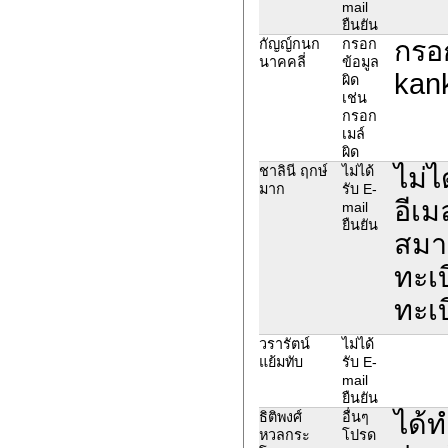
mail
ยืนยัน
กรอก
กัญญ์กนก
กรอก
นาคคลี่
ข้อมูล
kan
ผิด
เช่น
กรอก
เมล์
ผิด
ไม่ไ
ชาลินี ฤกษ์
ไม่ได้
มาก
รับ E-
อีเม
mail
ยืนยัน
สมา
ทะเบ
ทะเ
วรารัตน์
ไม่ได้
แย้มทับ
รับ E-
mail
ยืนยัน
ได้ท
ธิติพงศ์
อื่นๆ
หวลกระ
โปรด