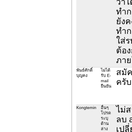
ว่าไ
ทำกา
ยังค
ทำกา
ใส่ร
ต้อง
ภายใ
สมัค
พันธ์ศักดิ์
ไม่ได้
บุญคง
รับ E-
ครับ
mail
ยืนยัน
ไม่ส
Kongtemin
อื่นๆ
โปรด
ลบ a
ระบุ
ด้าน
เปลี
ล่าง