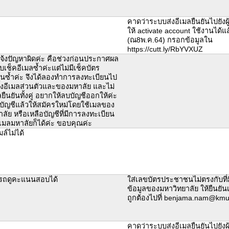
คาดว่าระบบส่งอีเมลยืนยันไปยังผู้
ให้ activate account ใช้งานได้แล
(ณ8พ.ค.64) กรอกข้อมูลใน
https://cutt.ly/RbYVXUZ
แจ้งปัญหาผิดค่ะ คือช่วงก่อนประกาศผล
ช็คอีเมลซ้ำค่ะแต่ไม่มีเช็คบัตร
ซ้ำค่ะ จึงได้ลองทำการลงทะเบียนไป
ั้งอีเมลส่วนตัวและของมหาลัย และไม่
ลยืนยันทั้งคู่ อยากให้ลบบัญชีออกให้ค่ะ
บัญชีแล้วให้สมัครใหม่โดยใช้เมลของ
ลัย หรือเหลือบัญชีที่มีการลงทะเบียน
เมลมหาลัยก็ได้ค่ะ ขอบคุณค่ะ
มล์ไม่ได้
รถดูคะแนนสอบได้
ใส่เลขบัตรประชาชนไม่ตรงกับที
ข้อมูลของมหาวิทยาลัย ให้ยืนยันเ
ถูกต้องไปที่ benjama.nam@kmut
คาดว่าระบบส่งอีเมลยืนยันไปยังผู้