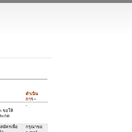
ดำเนิน
การ
-
h ขอให้
และกด
สมัครเพื่อ
กรุณาขอ
้ว
e-mail