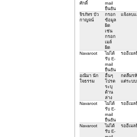
ศักดิ์
mail
ยืนยัน
จิรภัทร บัว
กรอก
แจ้งลบแ
กาญจน์
ข้อมูล
ผิด
เช่น
กรอก
เมล์
ผิด
Navaroot
ไม่ได้
รออีเมลย
รับ E-
mail
ยืนยัน
อณิมา นัก
อื่นๆ
กดลืมรห
ใจธรรม
โปรด
แต่ระบบ
ระบุ
ด้าน
ล่าง
Navaroot
ไม่ได้
รออีเมลย
รับ E-
mail
ยืนยัน
Navaroot
ไม่ได้
รออีเมลย
รับ E-
mail