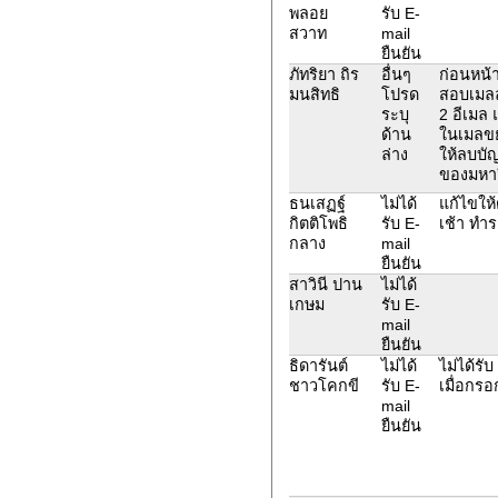
พลอย
รับ E-
สวาท
mail
ยืนยัน
ภัทริยา ถิร
อื่นๆ
ก่อนหน้
มนสิทธิ
โปรด
สอบเมลล
ระบุ
2 อีเมล 
ด้าน
ในเมลขย
ล่าง
ให้ลบบั
ของมหาวิ
ธนเสฏฐ์
ไม่ได้
แก้ไขให้
กิตติโพธิ
รับ E-
เช้า ทำร
กลาง
mail
ยืนยัน
สาวินี ปาน
ไม่ได้
เกษม
รับ E-
mail
ยืนยัน
ธิดารันต์
ไม่ได้
ไม่ได้รั
ชาวโคกขี
รับ E-
เมื่อกร
mail
ยืนยัน