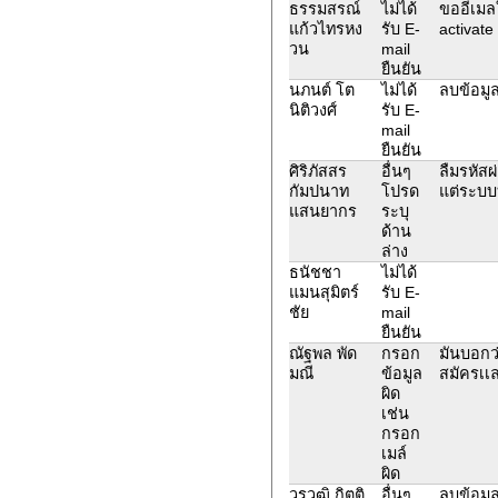
ธรรมสรณ์
ไม่ได้
ขออีเมล
แก้วไทรหง
รับ E-
activate
วน
mail
ยืนยัน
นภนต์ โต
ไม่ได้
ลบข้อมู
นิติวงศ์
รับ E-
mail
ยืนยัน
ศิริภัสสร
อื่นๆ
ลืมรหัสผ
กัมปนาท
โปรด
แต่ระบบบ
แสนยากร
ระบุ
ด้าน
ล่าง
ธนัชชา
ไม่ได้
แมนสุมิตร์
รับ E-
ชัย
mail
ยืนยัน
ณัฐพล พัด
กรอก
มันบอกว่
มณี
ข้อมูล
สมัครเเ
ผิด
เช่น
กรอก
เมล์
ผิด
วรวุฒิ กิตติ
อื่นๆ
ลบข้อมู