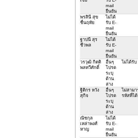
mail
ยืนยัน
พรสินี สุข
ไม่ได้
ชื่นฤทัย
รับ E-
mail
ยืนยัน
ฐาปนี สุร
ไม่ได้
ชีวพล
รับ E-
mail
ยืนยัน
วรวุฒิ กิตติ
อื่นๆ
ไม่ได้รับ
พลทวีศักดิ์
โปรด
ระบุ
ด้าน
ล่าง
ฐิติกร หวัง
อื่นๆ
ไม่สามาร
สุกิจ
โปรด
รหัสที่ได
ระบุ
ด้าน
ล่าง
ณิชกุล
ไม่ได้
เหล่าพงศ์
รับ E-
หาญ
mail
ยืนยัน