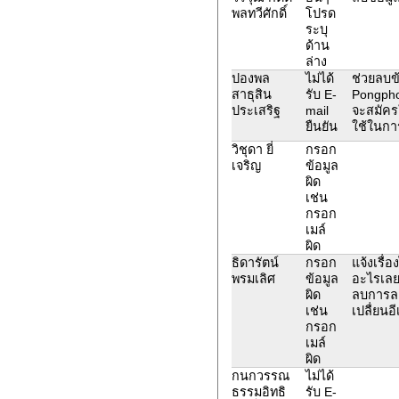
พลทวีศักดิ์
โปรด
ระบุ
ด้าน
ล่าง
ปองพล
ไม่ได้
ช่วยลบข้
สาธุสิน
รับ E-
Pongpho
ประเสริฐ
mail
จะสมัครใ
ยืนยัน
ใช้ในการ
วิชุดา ยี่
กรอก
เจริญ
ข้อมูล
ผิด
เช่น
กรอก
เมล์
ผิด
ธิดารัตน์
กรอก
แจ้งเรื่
พรมเลิศ
ข้อมูล
อะไรเลย
ผิด
ลบการลง
เช่น
เปลื่ยนอ
กรอก
เมล์
ผิด
กนกวรรณ
ไม่ได้
ธรรมอิทธิ
รับ E-