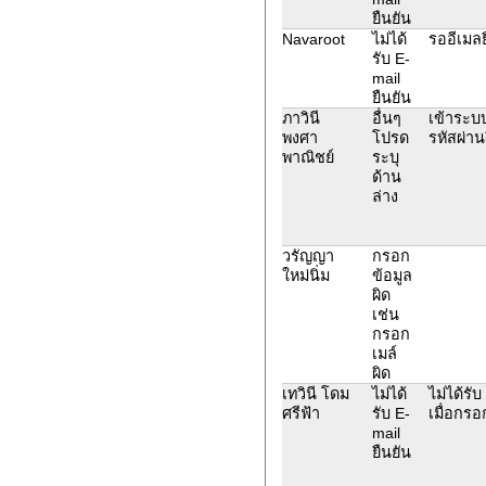
ยืนยัน
Navaroot
ไม่ได้
รออีเมลย
รับ E-
mail
ยืนยัน
ภาวินี
อื่นๆ
เข้าระบบ
พงศา
โปรด
รหัสผ่าน
พาณิชย์
ระบุ
ด้าน
ล่าง
วรัญญา
กรอก
ใหม่นิ่ม
ข้อมูล
ผิด
เช่น
กรอก
เมล์
ผิด
เทวินี โดม
ไม่ได้
ไม่ได้รั
ศรีฟ้า
รับ E-
เมื่อกร
mail
ยืนยัน