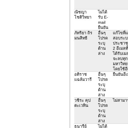
ณิชญา
ไม่ได้
โชติวิทยา
รับ E-
mail
ยืนยัน
ภัทริยา ถิร
อื่นๆ
แก้ไขที่
มนสิทธิ
โปรด
สอบระบบเ
ระบุ
ประชาชน
ด้าน
2 อีเมลท
ล่าง
ได้รับเม
จะลบทุก
มหาวิทยา
โดยใช้อี
อติราช
อื่นๆ
ยืนยันอีเ
แฉล้มวารี
โปรด
ระบุ
ด้าน
ล่าง
วชิระ คุป
อื่นๆ
ไม่สามา
ตะเวทิน
โปรด
ระบุ
ด้าน
ล่าง
ธนารีย์
ไม่ได้