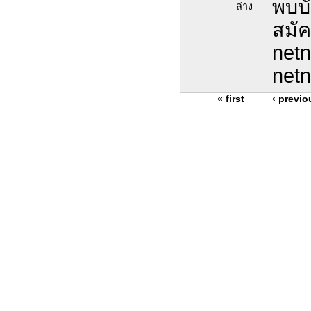
พบบั
ล่าง
สมัค
netn
netn
« first
‹ previo