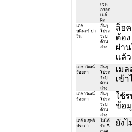
เช่น
กรอก
เมล์
ผิด
ล็อค
เดช
อื่นๆ
บดินทร์ ปา
โปรด
ต้อง
ริน
ระบุ
ด้าน
ผ่าน
ล่าง
แล้ว
เมลล
เดชาวัฒน์
อื่นๆ
ร้อยดา
โปรด
เข้าไ
ระบุ
ด้าน
ล่าง
ใช้รห
เดชาวัฒน์
อื่นๆ
ร้อยดา
โปรด
ข้อม
ระบุ
ด้าน
ล่าง
ยังไ
เตชิต สุทธิ
ไม่ได้
ประภา
รับ E-
mail