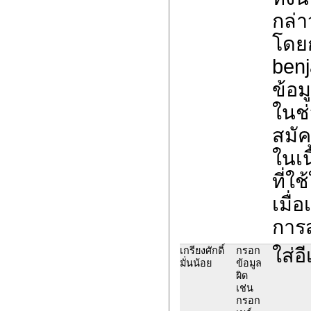
กล่า
โดยก
ben
ข้อมู
ในช่
สมั
ในเน
ที่ใ
เมื่
การส
ใส่อ
เกรียงศักดิ์
กรอก
มั่นน้อย
ข้อมูล
ผิด
เช่น
กรอก