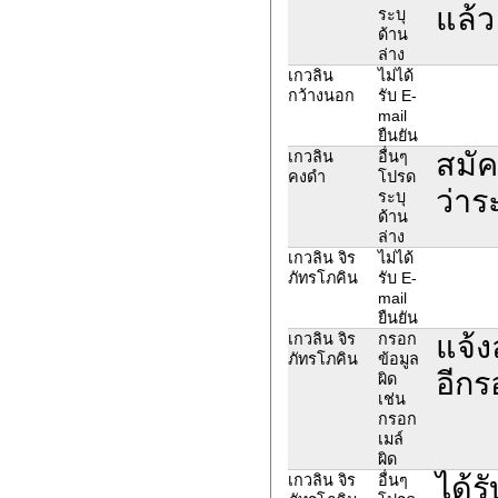
แล้ว
ระบุ
ด้าน
ล่าง
เกวลิน
ไม่ได้
กว้างนอก
รับ E-
mail
ยืนยัน
สมั
เกวลิน
อื่นๆ
คงดำ
โปรด
ว่าร
ระบุ
ด้าน
ล่าง
เกวลิน จิร
ไม่ได้
ภัทรโภคิน
รับ E-
mail
ยืนยัน
แจ้ง
เกวลิน จิร
กรอก
ภัทรโภคิน
ข้อมูล
อีกร
ผิด
เช่น
กรอก
เมล์
ผิด
ได้ร
เกวลิน จิร
อื่นๆ