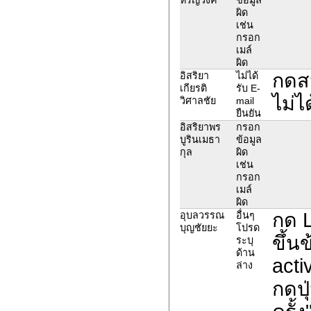
ผิด
เช่น
กรอก
เมล์
ผิด
กดสม
อิสริยา
ไม่ได้
เกียรติ
รับ E-
ไม่ไ
วิศาลชัย
mail
ยืนยัน
อิสริยาพร
กรอก
บูรินเมธา
ข้อมูล
กุล
ผิด
เช่น
กรอก
เมล์
ผิด
กด L
อุบลวรรณ
อื่นๆ
บุญชัยยะ
โปรด
ขึ้น
ระบุ
ด้าน
acti
ล่าง
กดปุ