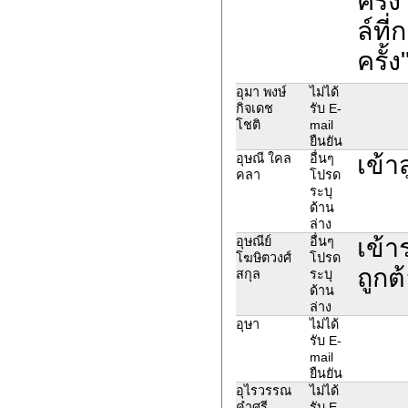
ครั้ง
ล์ที
ครั้ง
อุมา พงษ์
ไม่ได้
กิจเดช
รับ E-
โชติ
mail
ยืนยัน
เข้า
อุษณี ใคล
อื่นๆ
คลา
โปรด
ระบุ
ด้าน
ล่าง
เข้า
อุษณีย์
อื่นๆ
โฆษิตวงศ์
โปรด
ถูกต
สกุล
ระบุ
ด้าน
ล่าง
อุษา
ไม่ได้
รับ E-
mail
ยืนยัน
อุไรวรรณ
ไม่ได้
คำศรี
รับ E-