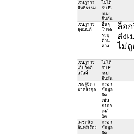
เจษฎากร
ไม่ได้
สิทธิธรรม
รับ E-
mail
ยืนยัน
ล็อก
เจษฎากร
อื่นๆ
สุขมนต์
โปรด
ส่งเ
ระบุ
ด้าน
ไม่ถ
ล่าง
เจษฎากร
ไม่ได้
เอิบกิตติ
รับ E-
สวัสดิ์
mail
ยืนยัน
เชษฐ์ธิดา
กรอก
มาคสิรกุล
ข้อมูล
ผิด
เช่น
กรอก
เมล์
ผิด
เดชดนัย
กรอก
จันทร์เรือง
ข้อมูล
ผิด