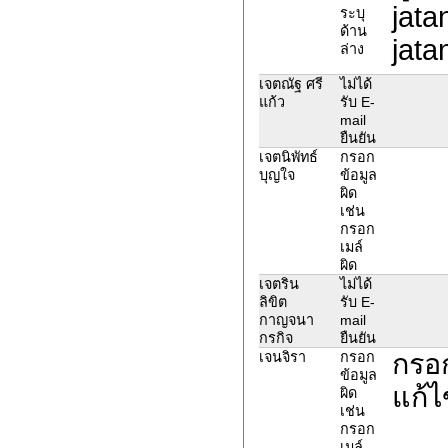
jata
ระบุ
ด้าน
jata
ล่าง
เจตณัฐ ศรี
ไม่ได้
แก้ว
รับ E-
mail
ยืนยัน
เจตนิพัทธ์
กรอก
บุญใจ
ข้อมูล
ผิด
เช่น
กรอก
เมล์
ผิด
เจตริน
ไม่ได้
ลิขิต
รับ E-
กาญจนา
mail
กรกิจ
ยืนยัน
กรอ
เจนจิรา
กรอก
ข้อมูล
แก้ไ
ผิด
เช่น
กรอก
เมล์