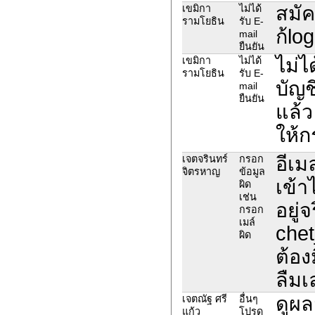
สมัคร
เขมิกา
ไม่ได้
รามโยธิน
รับ E-
ก้log
mail
ยืนยัน
ไม่ไ
เขมิกา
ไม่ได้
รามโยธิน
รับ E-
บัญช
mail
ยืนยัน
แล้ว
ให้ก
อีเม
เจตจรินทร์
กรอก
จิตรหาญ
ข้อมูล
เข้า
ผิด
เช่น
อยู่
กรอก
เมล์
chet
ผิด
ต้อง
ลืมเ
ดูผล
เจตณัฐ ศรี
อื่นๆ
แก้ว
โปรด