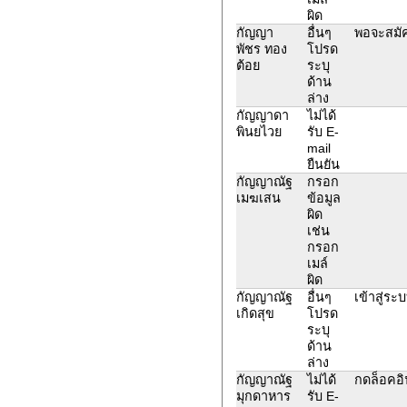
ผิด
กัญญา
อื่นๆ
พอจะสมัคร
พัชร ทอง
โปรด
ต้อย
ระบุ
ด้าน
ล่าง
กัญญาดา
ไม่ได้
พินยไวย
รับ E-
mail
ยืนยัน
กัญญาณัฐ
กรอก
เมฆเสน
ข้อมูล
ผิด
เช่น
กรอก
เมล์
ผิด
กัญญาณัฐ
อื่นๆ
เข้าสู่ร
เกิดสุข
โปรด
ระบุ
ด้าน
ล่าง
กัญญาณัฐ
ไม่ได้
กดล็อคอิน
มุกดาหาร
รับ E-