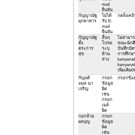
mail
ยืนยัน
กัญญาณัฐ
ไม่ได้
กดล็อคอิน
มุกดาหาร
รับ E-
mail
ยืนยัน
กัญญาณัฐ
อื่นๆ
ไม่สามาร
ตั้ง
โปรด
ขณะนักศึ
ตระการ
ระบุ
บันทึกบัต
สุข
ด้าน
การศึกษา
ล่าง
kanyanat
kanyanat
เพิ่มเติ
กัญจต์
กรอก
กรอกข้อม
อมล นา
ข้อมูล
เจริญ
ผิด
เช่น
กรอก
เมล์
ผิด
กอกล้วย
กรอก
ผลบุญ
ข้อมูล
ผิด
เช่น