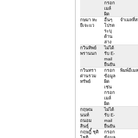
กรอก
เมล์
ผิด
กษมา หะ
อื่นๆ
จำเมลที่ส
ยีเจะแว
โปรด
ระบุ
ด้าน
ล่าง
กวินทิพย์
ไม่ได้
พรานนก
รับ E-
mail
ยืนยัน
กวินทรา
กรอก
พิมพ์อีเ
ด่านรวม
ข้อมูล
ทรัพย์
ผิด
เช่น
กรอก
เมล์
ผิด
กฤษณ
ไม่ได้
นนท์
รับ E-
ถนอม
mail
สินธุ์
ยืนยัน
กฤษฎิ์์ ชุติ
กรอก
โชติ
ข้อมูล