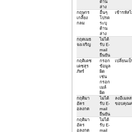
ด้าน
ล่าง
กฤษกร
อื่นๆ
เข้ารหัสไม
เกลี้ยง
โปรด
กลม
ระบุ
ด้าน
ล่าง
กฤตเมธ
ไม่ได้
จงเจริญ
รับ E-
mail
ยืนยัน
กฤติเดช
กรอก
เปลี่ยนเป
เดชสุร
ข้อมูล
ภัทร์
ผิด
เช่น
กรอก
เมล์
ผิด
กฤติมา
ไม่ได้
ลงอีเมลส
อัคร
รับ E-
ขอบคุณค
อลงกต
mail
ยืนยัน
กฤติมา
ไม่ได้
อัคร
รับ E-
อลงกต
mail