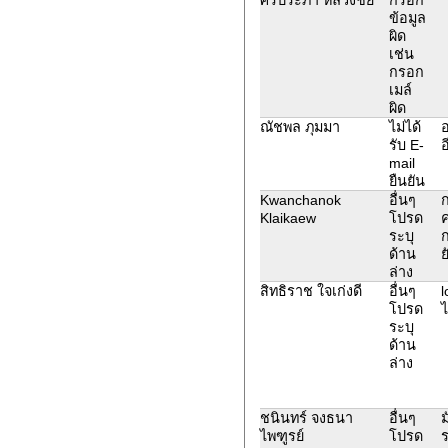
ข้อมูล
ผิด
เช่น
กรอก
เมล์
ผิด
ณัชพล ภุมมา
ไม่ได้
อ
รับ E-
อ
mail
ยืนยัน
Kwanchanok
อื่นๆ
ก
Klaikaew
โปรด
ค
ระบุ
ก
ด้าน
ย
ล่าง
สิทธิราช ใจเก่งดี
อื่นๆ
l
โปรด
ไ
ระบุ
ด้าน
ล่าง
ชนินทร์ จงธนา
อื่นๆ
ม
ไพฑูรย์
โปรด
ร