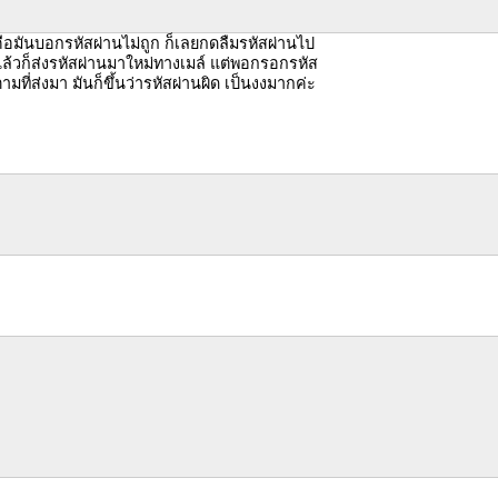
ือมันบอกรหัสผ่านไม่ถูก ก็เลยกดลืมรหัสผ่านไป
ล้วก็ส่งรหัสผ่านมาใหม่ทางเมล์ แต่พอกรอกรหัส
ามที่ส่งมา มันก็ขึ้นว่ารหัสผ่านผิด เป็นงงมากค่ะ