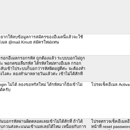
ยากให้ลบข้อมูลการสมัครของอีเมลนี่แล้วจะใช้
ีเมล @mail.Kmutt สมัครใหม่แทน
รอกอีเมลกรอกรหัส ถูกต้องแล้ว ระบบบอกไม่ถูก
่ะ พอกดขอลืมรหัส ได้รหัสใหม่ทางอีเมล กรอก
ลับเข้าไประบบก็บอกว่ารหัสผิดอยู่ดีค่ะ จะต้องทำ
ังไงคะ ลองทำมาหลายวันแล้วค่ะ เข้าไม่ได้สักที
ogin ไม่ได้ ลองขอหรัสใหม่ ได้รหัสมาก็ยังเข้าไม่
โปรดเช็คอีเมล Activat
ด้ครับ
ันบอกรหัสผ่านผิดตลอดเลยเข้าไม่ได้สักที่ ถ้าได้
โปรดตรวจเช็คอีเมลอีกค
บกวนส่งคะแนนเข้าเมลเลยได้ไหม เหนื่อยกับการ
หน้าที่ reset passwor