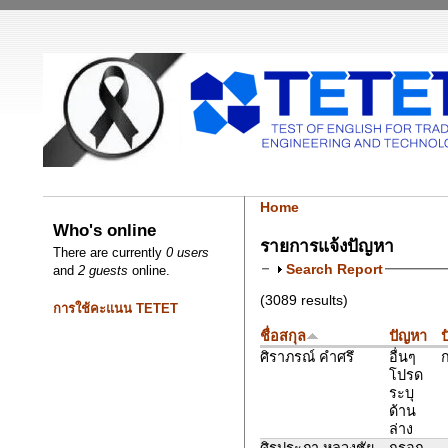
Home
Who's online
รายการแจ้งปัญหา
There are currently
0 users
Search Report
and
2 guests
online.
(3089 results)
การใช้คะแนน TETET
ชื่อสกุล
ปัญหา
ป
ศิราภรณ์ คำศรึ
อื่นๆ
ก
โปรด
ระบุ
ด้าน
ล่าง
ศิรประภา หลวงชัย
กรอก