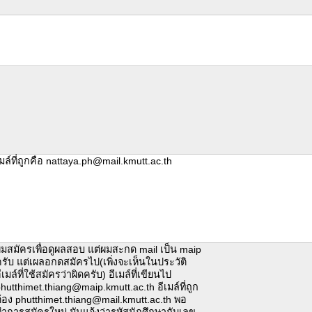
มล์ที่ถูกคือ nattaya.ph@mail.kmutt.ac.th
มสมัครเพื่อดูผลสอบ แต่ผมสะกด mail เป็น maip
รับ แต่เผลอกดสมัครไป(เพิ่งจะเห็นในประวัติ
ีเมล์ที่ใช้สมัครว่าผิดครับ) อีเมล์ที่เขียนไป
hutthimet.thiang@maip.kmutt.ac.th อีเมล์ที่ถูก
้อง phutthimet.thiang@mail.kmutt.ac.th พอ
ำการสมัครใหม่ มันแจ้งว่ารหัสนักศึกษากับเลข