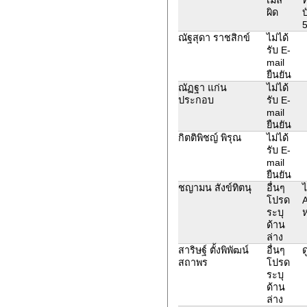
ผิด
บ
ณัฐสุดา ราชสิกข์
ไม่ได้
รับ E-
mail
ยืนยัน
ณัฏฐา แก่น
ไม่ได้
ประกอบ
รับ E-
mail
ยืนยัน
กิตติพิชญ์ พิรุณ
ไม่ได้
รับ E-
mail
ยืนยัน
ชญามน สังข์ทิตนุ
อื่นๆ
ไ
โปรด
A
ระบุ
ห
ด้าน
ล่าง
สาริษฐ์ ตั้งพิพัฒน์
อื่นๆ
ด
สถาพร
โปรด
ระบุ
ด้าน
ล่าง