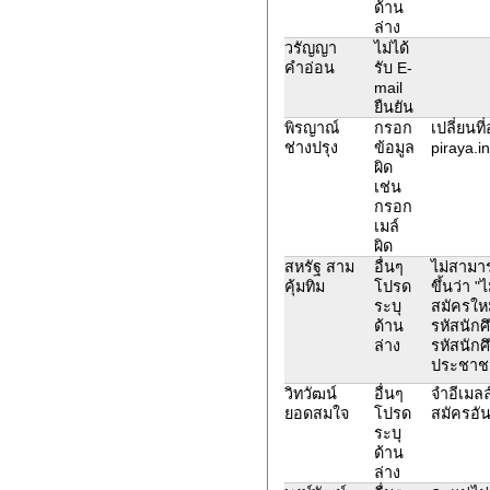
ด้าน
ล่าง
วรัญญา
ไม่ได้
คำอ่อน
รับ E-
mail
ยืนยัน
พิรญาณ์
กรอก
เปลี่ยนที่
ช่างปรุง
ข้อมูล
piraya.i
ผิด
เช่น
กรอก
เมล์
ผิด
สหรัฐ สาม
อื่นๆ
ไม่สามาร
คุ้มทิม
โปรด
ขึ้นว่า "
ระบุ
สมัครใหม
ด้าน
รหัสนัก
ล่าง
รหัสนัก
ประชาช
วิทวัฒน์
อื่นๆ
จำอีเมลล์
ยอดสมใจ
โปรด
สมัครอั
ระบุ
ด้าน
ล่าง