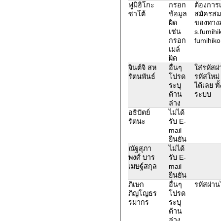
ฟูมิฮิโกะ
กรอก
ต้องการเป
ซาโต้
ข้อมูล
สมัครสมา
ผิด
ของทางม
เช่น
s.fumihi
กรอก
fumihik
เมล์
ผิด
จินต์จิ สห
อื่นๆ
ใส่รหัสผ
รัตนพันธ์
โปรด
รหัสใหม่ 
ระบุ
ได้เลย ทั
ด้าน
ระบบ
ล่าง
อธิปัตย์
ไม่ได้
รัตนะ
รับ E-
mail
ยืนยัน
ณัฐสุภา
ไม่ได้
พงศ์ บาร
รับ E-
เมษฐ์สกุล
mail
ยืนยัน
ภิเษก
อื่นๆ
รหัสผ่าน
ภิญโญธร
โปรด
รมากร
ระบุ
ด้าน
ล่าง