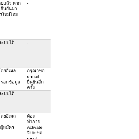
อยแล้ว หาก
-
งยืนยันมา
ครใหม่โดย
ระบบได้
-
 โดยอีเมล
กรุณาขอ
e-mail
รกรอกข้อมูล
ยืนยันอีก
ครั้ง
ระบบได้
-
 โดยอีเมล
ต้อง
ทำการ
ผู้สมัคร
Activate
จึงจะขอ
reset