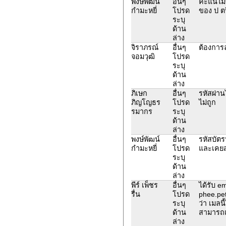
พงษ์พัฒน์
อื่นๆ
คะแน่ไม่
กำมะหยี่
โปรด
ของ ป ตร
ระบุ
ด้าน
ล่าง
จิราภรณ์
อื่นๆ
ต้องการ
จอมวุฒิ
โปรด
ระบุ
ด้าน
ล่าง
ภิเษก
อื่นๆ
รหัสผ่าน
ภิญโญธร
โปรด
ไม่ถูก
รมากร
ระบุ
ด้าน
ล่าง
พงษ์พัฒน์
อื่นๆ
รหัสบัตร
กำมะหยี่
โปรด
และเคยส
ระบุ
ด้าน
ล่าง
พีร์ เพ็ชร
อื่นๆ
ได้รับ em
รื่น
โปรด
phee.pe
ระบุ
ว่า เมลน
ด้าน
สามารถเข
ล่าง