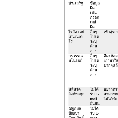
ประเสริฐ
ข้อมูล
ผิด
เช่น
กรอก
เมล์
ผิด
ไรอัล เลย์
อื่นๆ
เข้าสู่ร
เทนเนเด
โปรด
โร
ระบุ
ด้าน
ล่าง
กรวรรณ
อื่นๆ
ลืมรหัสผ
มโนรมย์
โปรด
เอามาใส
ระบุ
มากๆเเล้ว
ด้าน
ล่าง
นลินรัต
ไม่ได้
อยากทราบ
สิงห์พลกุล
รับ E-
สามารถเ
mail
ไม่ได้ค่ะ
ยืนยัน
ณัฐกมล
ไม่ได้
ปัญญา
รับ E-
วัฒนสิทธิ์
mail