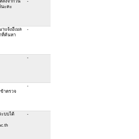
ลังจากวัน
-
ต์นะคะ
ณาแจ้งอีเมล
-
าที่ค้นหา
-
-
ข้าตรวจ
ระบบได้
-
c.th