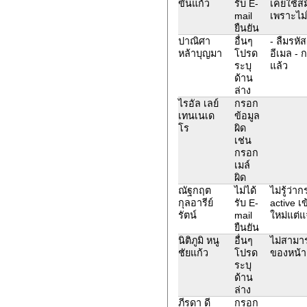
ขันแก้ว
รับ E-
เคยใช้สม
mail
เพราะไม่
ยืนยัน
ปาณิศา
อื่นๆ
- ลืมรหั
หล้าบุญมา
โปรด
อีเมล - 
ระบุ
แล้ว
ด้าน
ล่าง
ไรอัล เลย์
กรอก
เทนเนเด
ข้อมูล
โร
ผิด
เช่น
กรอก
เมล์
ผิด
ณัฐกฤต
ไม่ได้
ไม่รู้ว่
กุลอารีย์
รับ E-
active 
รัตน์
mail
ใหม่แต่แ
ยืนยัน
นิติภูมิ หนู
อื่นๆ
ไม่สามา
ชัยแก้ว
โปรด
ของหน้า
ระบุ
ด้าน
ล่าง
ภีรดา ดี
กรอก