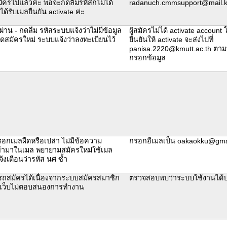
ัครไปแล้วค่ะ พอจะกดลืมรหัสก็ไม่ได้
radanuch.cmmsupport@mail.k
ได้รับเมลยืนยัน activate ค่ะ
สผ่าน - กดลืม รหัสระบบแจ้งว่าไม่มีข้อมูล
ผู้สมัครไม่ได้ activate account
กดสมัครใหม่ ระบบแจ้งว่าลงทะเบียนไว้
ยืนยันให้ activate จะส่งไปที่
panisa.2220@kmutt.ac.th ตามที่
กรอกข้อมูล
ากรอกเมลผืดหรือเปล่า ไม่มีข้อความ
กรอกอีเมลเป็น oakaokku@gma
เข้ามาในเมล พยายามสมัครใหม่ใช้เมล
จ้งเตือนว่ารหัส นศ ซ้ำ
รถสมัครได้เนื่องจากระบบสมัครสมาชิก
ตรวจสอบพบว่าระบบใช้งานได้
เว็บไม่ตอบสนองการทำงาน