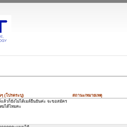
นๆ (โปรดระบุ)
สถานะ/หมายเหตุ
ล์แล้วก็ยังไม่ได้เมล์ยืนยันค่ะ จะขอสมัคร
หม่ได้ไหมคะ
รถกดดูคะแนนได้