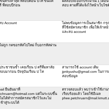
ขึ้นครั้งล่าสุด ที่สอบตอน ปโท ขึ้นแค่
ผลสอบจะออกประมาณ 1 เดือนห
ี ที่สอบปีก่อน
สอบ ตามที่ได้แจ้งไว้หน้าเว็บไซ
ลบ Account
ไม่พบข้อมูลการเป็นสมาชิก กรุ
ที่ใช้สมัครสมาชิก เพื่อให้เจ้าหน้
และลบ account
ไม่ถูก กดขอรหัสไปใหม่ ก็บอกรหัสผ่าน
ประชาชนซ้ำ เคยเรียน ป ตรีที่มหาลัย
สามารถใช้ account เดิม
อบมาก่อน ปัจจุบันเรียน ป โท
jpnkyushu@gmail.com ในการเ
สอบข้อมูล
ail ยืนยันมาที่
ตรวจสอบแล้ว พบว่าเข้าใช้งาน
tchruarn@hotmail.com แต่ในระบบขึ้น
เรียบร้อยแล้ว โดยใช้อีเมล
ี้ไม่ได้ทำการสมัครสมาชิกไว้และไม่
phee.petchruarn@mail.kmutt.a
้าสู่ระบบได้