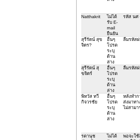
Natthakrit
ไม่ได้
รหัส นศ
รับ E-
mail
ยืนยัน
สุรีรัตน์ สุข
อื่นๆ
ลืมรหัสผ
จิตร?
โปรด
ระบุ
ด้าน
ล่าง
สุรีรัตน์ สุ
อื่นๆ
ลืมรหัสผ
ขจิตร์
โปรด
ระบุ
ด้าน
ล่าง
พิทวัส ทวี
อื่นๆ
หลังทำกา
กิจวรชัย
โปรด
ส่งมาทาง
ระบุ
ไม่สามาร
ด้าน
ล่าง
รดานุช
ไม่ได้
พอจะใช้อ