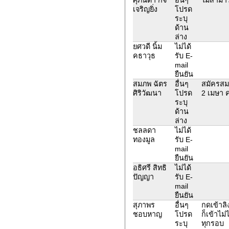
เจริญยิ่ง
โปรด
ระบุ
ด้าน
ล่าง
ยศวดี นิ้ม
ไม่ได้
คธาวุธ
รับ E-
mail
ยืนยัน
สมภพ ฉัตร
อื่นๆ
สมัครสม
ศิริวัฒนา
โปรด
2 เมษา ค
ระบุ
ด้าน
ล่าง
ชลลดา
ไม่ได้
ทองมูล
รับ E-
mail
ยืนยัน
อธิศรี สิทธิ
ไม่ได้
ปัญญา
รับ E-
mail
ยืนยัน
สุภาพร
อื่นๆ
กดเข้าลิง
ชอบหาญ
โปรด
ก็เข้าไม่
ระบุ
ทุกรอบ