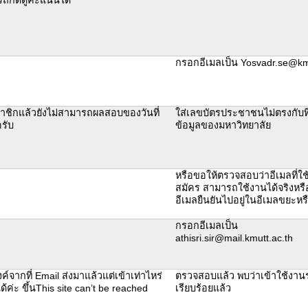
กรอกอีเมลเป็น Yosvadr.se@kmu
าชิกแล้วยังไม่สามารถผลสอบของวันที่
ใส่เลขบัตรประชาชนไม่ตรงกับที
รับ
ข้อมูลของมหาวิทยาลัย
หรือขอให้ตรวจสอบว่าอีเมลที่ใ
สมัคร สามารถใช้งานได้จริงหรือ
อีเมลยืนยันไปอยู่ในอีเมลขยะหรื
กรอกอีเมลเป็น
athisri.sir@mail.kmutt.ac.th
ค์จากที่ Email ส่งมาแล้วแต่เข้าเท่าไหร่
ตรวจสอบแล้ว พบว่าเข้าใช้งาน
ได้ค่ะ ขึ้นThis site can’t be reached
เรียบร้อยแล้ว