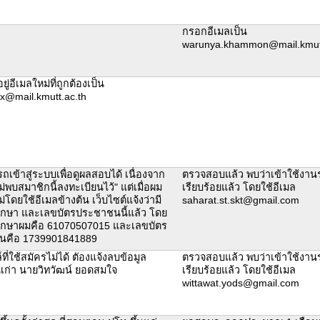
กรอกอีเมลเป็น
warunya.khammon@mail.kmutt
อยู่อีเมลใหม่ที่ถูกต้องเป็น
nx@mail.kmutt.ac.th
ถเข้าสู่ระบบเพื่อดูผลสอบได้ เนื่องจาก
ตรวจสอบแล้ว พบว่าเข้าใช้งาน
ไม่พบสมาชิกนี้ลงทะเบียนไว้" แต่เมื่อผม
เรียบร้อยแล้ว โดยใช้อีเมล
่โดยใช้อีเมลข้างต้น เว็บไซต์แจ้งว่ามี
saharat.st.skt@gmail.com
ศึกษา และเลขบัตรประชาชนนี้แล้ว โดย
ศึกษาผมคือ 61070507015 และเลขบัตร
นคือ 1739901841889
ที่ใช้สมัครไม่ได้ ตัองแจ้งลบข้อมูล
ตรวจสอบแล้ว พบว่าเข้าใช้งาน
นเก่า นายวิทวัฒน์ ยอดสมใจ
เรียบร้อยแล้ว โดยใช้อีเมล
wittawat.yods@gmail.com