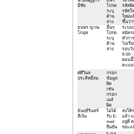
มีชัย
โปรด
รหัสผิ
ระบุ
รหัสใหม
ด้าน
ใหม่แ
ล่าง
ขึ้นว่า
ธนพร ญาณ
อื่นๆ
ระบบบอ
โกมุท
โปรด
สมัครส
ระบุ
ทำกา
ด้าน
ไปเรี
ล่าง
รอบวัน
9.00 -
ตอนนี้
คะแนน
ศศิวิมล
กรอก
ประสิทธิ์สม
ข้อมูล
ผิด
เช่น
กรอก
เมล์
ผิด
ธันยธีรินทร์
ไม่ได้
ส่งให้
สีเงิน
รับ E-
แล้ว แต
mail
อยู่ดี
ยืนยัน
ขยะแล