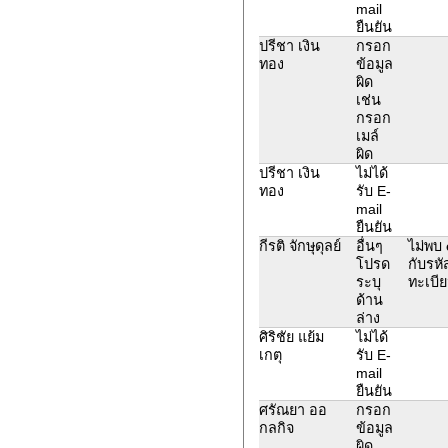
mail
ยืนยัน
ปรีชา เงิน
กรอก
ทอง
ข้อมูล
ผิด
เช่น
กรอก
เมล์
ผิด
ปรีชา เงิน
ไม่ได้
ทอง
รับ E-
mail
ยืนยัน
กีรติ จักษุดุลย์
อื่นๆ
ไม่พบ 
โปรด
กับรหั
ระบุ
ทะเบี
ด้าน
ล่าง
ศิริชัย แย้ม
ไม่ได้
เกตุ
รับ E-
mail
ยืนยัน
ศรัณยา ออ
กรอก
กลกิจ
ข้อมูล
ผิด