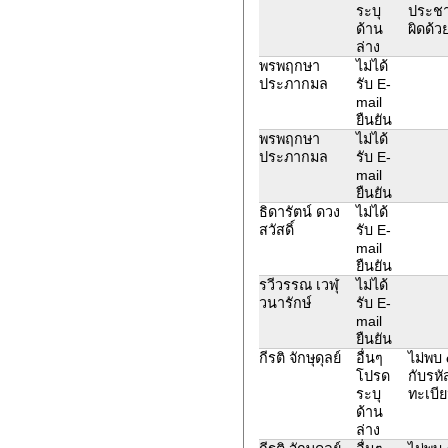
ระบุ
ประชา
ด้าน
ผิดด้ว
ล่าง
พรพฤกษา
ไม่ได้
ประภากมล
รับ E-
mail
ยืนยัน
พรพฤกษา
ไม่ได้
ประภากมล
รับ E-
mail
ยืนยัน
ธิดารัตน์ ดวง
ไม่ได้
สวัสดิ์
รับ E-
mail
ยืนยัน
รวีวรรณ เวฬุ
ไม่ได้
วนารักษ์
รับ E-
mail
ยืนยัน
กีรติ จักษุดุลย์
อื่นๆ
ไม่พบ 
โปรด
กับรหั
ระบุ
ทะเบี
ด้าน
ล่าง