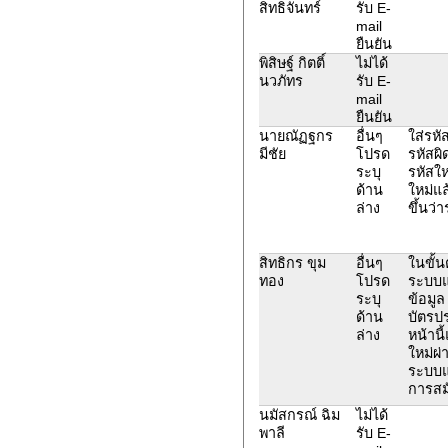
สิทธิจันทร์
รับ E-
mail
ยืนยัน
พิสิษฐ์ กิตติ์
ไม่ได้
นวภัทร
รับ E-
mail
ยืนยัน
นายณัฏฐกร
อื่นๆ
ใส่รหัส
มีชัย
โปรด
รหัสผิ
ระบุ
รหัสใหม
ด้าน
ใหม่แ
ล่าง
ขึ้นว่า
สิทธิกร ขุม
อื่นๆ
ในขั้
ทอง
โปรด
ระบบแจ
ระบุ
ข้อมูล
ด้าน
บัตรป
ล่าง
หน้านี
ใหม่ผ่
ระบบแจ
การสม
นมัสกรณ์ ฉิม
ไม่ได้
พาลี
รับ E-