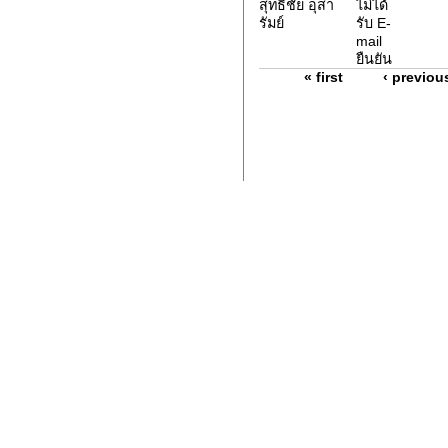
สุทธิชัย อุสา
ไม่ได้
รัมย์
รับ E-
mail
ยืนยัน
« first
‹ previou