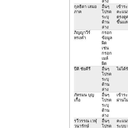
ล่าง
กุลธิดา เสมอ
อื่นๆ
เข้าระ
ภาค
โปรด
คะแนน
ระบุ
ตรงดู
ด้าน
ขึ้นแ
ล่าง
ภิญญาวีร์
กรอก
ทรงคำ
ข้อมูล
ผิด
เช่น
กรอก
เมล์
ผิด
ปีติ ชัยคีรี
อื่นๆ
ไม่ได
โปรด
ระบุ
ด้าน
ล่าง
ภัทรมน บุญ
อื่นๆ
เข้าร
เกื้อ
โปรด
ผ่านไม
ระบุ
ด้าน
ล่าง
รวีวรรณ เวฬุ
อื่นๆ
คะแนน
วนารักษ์
โปรด
ระบบ 