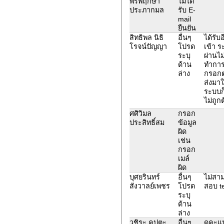
พรพฤกษา
ไม่ได้
ประภากมล
รับ E-
mail
ยืนยัน
สิทธิพล นิธิ
อื่นๆ
ได้รับ
โรจน์ปัญญา
โปรด
เข้า 
ระบุ
ผ่านไม่
ด้าน
ทำการ
ล่าง
กรอกต
ส่งมาใ
ระบบก
ไม่ถูก
ศศิวิมล
กรอก
ประสิทธิ์สม
ข้อมูล
ผิด
เช่น
กรอก
เมล์
ผิด
บุศยรินทร์
อื่นๆ
ไม่สา
สังวาลย์เพชร
โปรด
สอบ te
ระบุ
ด้าน
ล่าง
วชิระ คุปตะ
อื่นๆ
ดูคะแ