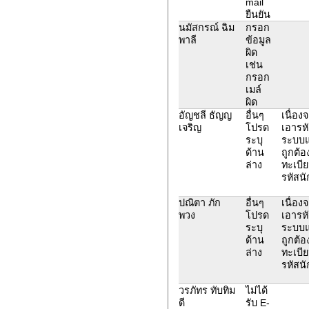
mail
ยืนยัน
นมัสกรณ์ ฉิม
กรอก
พาลี
ข้อมูล
ผิด
เช่น
กรอก
เมล์
ผิด
อัญชลี ธัญญ
อื่นๆ
เนื่อง
เจริญ
โปรด
เอารหั
ระบุ
ระบบแจ
ด้าน
ถูกต้อ
ล่าง
ทะเบีย
รหัสนั
ปณิตา ภัก
อื่นๆ
เนื่อง
พวง
โปรด
เอารหั
ระบุ
ระบบแจ
ด้าน
ถูกต้อ
ล่าง
ทะเบีย
รหัสนั
วรภัทร ทับทิม
ไม่ได้
ดี
รับ E-