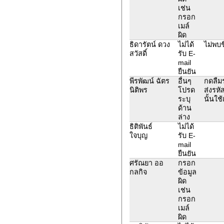
เช่น
กรอก
เมล์
ผิด
ธิดารัตน์ ดวง
ไม่ได้
ไม่พบชื่
สวัสดิ์
รับ E-
mail
ยืนยัน
พีรพัฒน์ ฉัตร
อื่นๆ
กดลืม
นิติพร
โปรด
ส่งรหั
ระบุ
นั้นใช้
ด้าน
ล่าง
ธิติพันธ์
ไม่ได้
ใจบุญ
รับ E-
mail
ยืนยัน
ศรัณยา ออ
กรอก
กลกิจ
ข้อมูล
ผิด
เช่น
กรอก
เมล์
ผิด