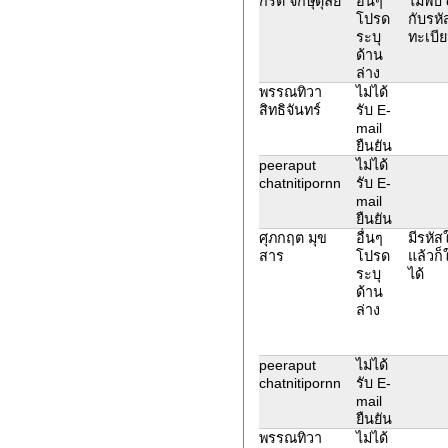
กีรติ จักษุดุลย์
อื่นๆ
ไม่พบ 
โปรด
กับรหั
ระบุ
ทะเบี
ด้าน
ล่าง
พรรณทิวา
ไม่ได้
สิทธิจันทร์
รับ E-
mail
ยืนยัน
peeraput
ไม่ได้
chatnitipornn
รับ E-
mail
ยืนยัน
ศุภกฤต มุข
อื่นๆ
มีรหัส
สาร
โปรด
แล้วก็
ระบุ
ได้
ด้าน
ล่าง
peeraput
ไม่ได้
chatnitipornn
รับ E-
mail
ยืนยัน
พรรณทิวา
ไม่ได้