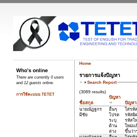
Home
Who's online
รายการแจ้งปัญหา
There are currently
0 users
Search Report
and
12 guests
online.
(3089 results)
การใช้คะแนน TETET
ปัญหา
ชื่อสกุล
ปัญหาอ
นายณัฏฐกร
อื่นๆ
ใส่รหัส
มีชัย
โปรด
รหัสผิ
ระบุ
รหัสใหม
ด้าน
ใหม่แ
ล่าง
ขึ้นว่า
นายณัฏฐกร
อื่นๆ
ใส่รหัส