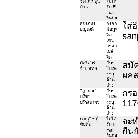
วัจน์กร อุ่น
ไม่ได้
ป้าน
รับ E-
mail
ยืนยัน
ใส่อ
สรรภัทร
กรอก
บุญยงค์
ข้อมูล
san
ผิด
เช่น
กรอก
เมล์
ผิด
สมั
ภัทริศวร์
อื่นๆ
จำปาเทศ
โปรด
ผลส
ระบุ
ด้าน
ล่าง
กรอ
จิฎามาศ
อื่นๆ
ปรีชา
โปรด
117
ปรัชญาพร
ระบุ
ด้าน
ล่าง
จะท
ภาณุวิชญ์
ไม่ได้
ซัมดิน
รับ E-
ยืนย
mail
ยืนยัน