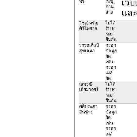
เว็
พร
ระบุ
ด้าน
และ
ล่าง
วิชญ์ จรัญ
ไม่ได้
ศิริไพศาล
รับ E-
mail
ยืนยัน
วรรณศิลป์
กรอก
สุขเสมอ
ข้อมูล
ผิด
เช่น
กรอก
เมล์
ผิด
ณพวุฒิ
ไม่ได้
เอี่ยมวงศรี
รับ E-
mail
ยืนยัน
ศศิประภา
กรอก
อินช้าง
ข้อมูล
ผิด
เช่น
กรอก
เมล์