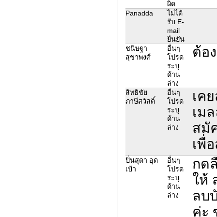
ผิด
Panadda
ไม่ได้
รับ E-
mail
ยืนยัน
ต้อ
ชนิษฐา
อื่นๆ
สุชาพงศ์
โปรด
ระบุ
ด้าน
ล่าง
เคย
สิทธิชัย
อื่นๆ
ภาษีสวัสดิ์
โปรด
เมล
ระบุ
ด้าน
สมั
ล่าง
เพื่
กดล
ปิ่นสุดา อุด
อื่นๆ
เบ้า
โปรด
ให้
ระบุ
ด้าน
ลบบ
ล่าง
ค่ะ