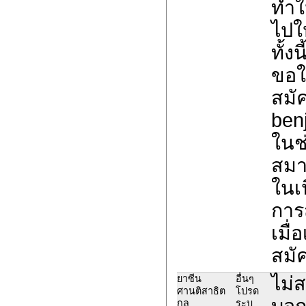
ทำใ
ไปใ
ทั้ง
ขอให
สมั
ben
ในช
สมา
ในเน
การ
เมื่
สมั
ไม่
ยาซีน
อื่นๆ
ศานติสาธิต
โปรด
บอกว
กุล
ระบุ