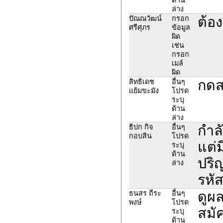
ล่าง
ต้อ
ปัณณวัฒน์
กรอก
ศรีศุภร
ข้อมูล
ผิด
เช่น
กรอก
เมล์
ผิด
กดส
สิทธิเดช
อื่นๆ
แย้มขะมัง
โปรด
ระบุ
ด้าน
ล่าง
กำล
ธิปก กิจ
อื่นๆ
กอบสิน
โปรด
แต่
ระบุ
ด้าน
ปริ
ล่าง
รหั
ดูผล
ธนสร ถีระ
อื่นๆ
พงษ์
โปรด
สมัค
ระบุ
ด้าน