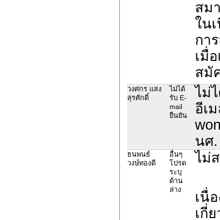
สมา
ในเน
การ
เมื่
สมั
ไม่ไ
วงศกร แสง
ไม่ได้
สุรศักดิ์
รับ E-
อีเม
mail
ยืนยัน
won
นศ.
ไม่
ธนพนธ์
อื่นๆ
วงษ์ทองดี
โปรด
ระบุ
ด้าน
ล่าง
เนื
เกี