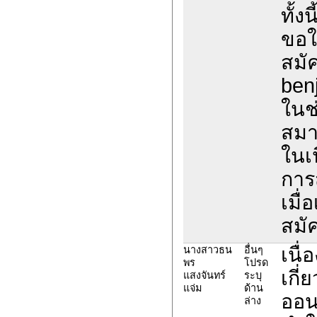
ทั้ง
ขอให
สมั
ben
ในช
สมา
ในเน
การ
เมื่
สมั
เนื
นางสาวธน
อื่นๆ
พร
โปรด
เกี
แสงจันทร์
ระบุ
แจ่ม
ด้าน
ออน
ล่าง