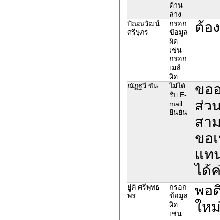
ด้าน
ล่าง
ต้อ
ปัณณวัฒน์
กรอก
ศรีษุภร
ข้อมูล
ผิด
เช่น
กรอก
เมล์
ผิด
ขออ
ณัฏฐวี ซัน
ไม่ได้
รับ E-
ส่ว
mail
ยืนยัน
สาม
ขอเ
แทน
ได้ค
พอด
ยู่คิ ศรีพุทธ
กรอก
พร
ข้อมูล
ใหม่
ผิด
เช่น