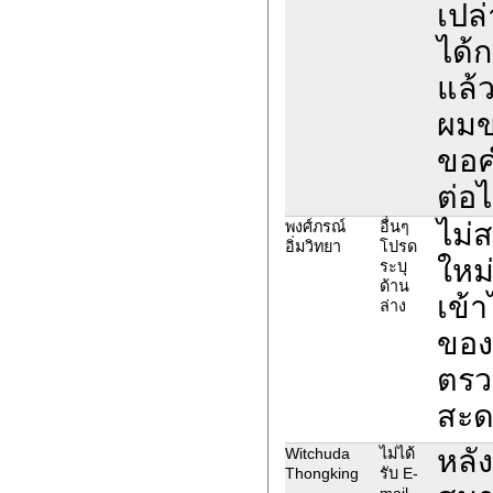
เปล่
ได้ก
แล้ว
ผมข
ขอค
ต่อ
ไม่
พงศ์ภรณ์
อื่นๆ
อิ่มวิทยา
โปรด
ใหม่
ระบุ
ด้าน
เข้
ล่าง
ของ
ตรว
สะด
หลั
Witchuda
ไม่ได้
Thongking
รับ E-
mail