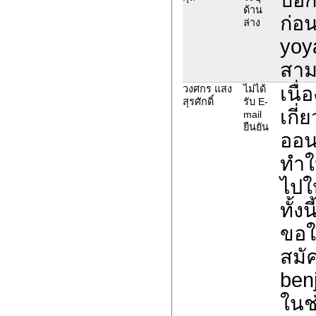
ด้าน
ก่อน
ล่าง
yoy
สาม
เนื
วงศกร แสง
ไม่ได้
สุรศักดิ์
รับ E-
เกี
mail
ยืนยัน
ออน
ทำใ
ไปใ
ทั้ง
ขอให
สมั
ben
ในช