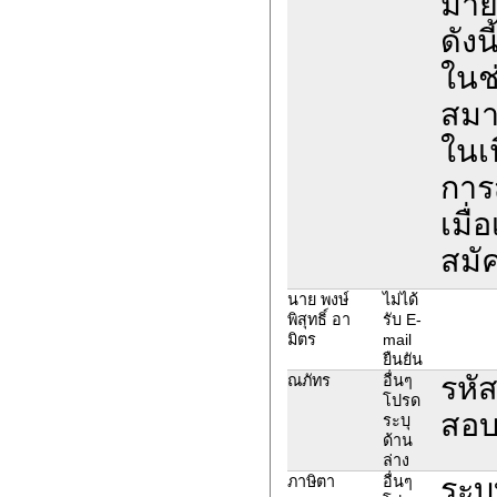
มาย
ดังนี
ในช
สมา
ในเน
การ
เมื่
สมั
นาย พงษ์
ไม่ได้
พิสุทธิ์ อา
รับ E-
มิตร
mail
ยืนยัน
รหั
ณภัทร
อื่นๆ
โปรด
สอบใ
ระบุ
ด้าน
ล่าง
ระบ
ภาษิตา
อื่นๆ