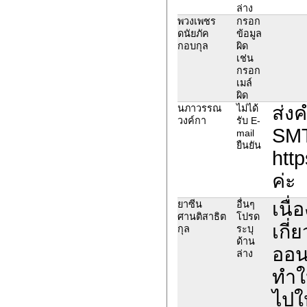
ล่าง
พวงเพชร
กรอก
ดนัยภัค
ข้อมูล
กอบกุล
ผิด
เช่น
กรอก
เมล์
ผิด
ส่ง
นภาวรรณ
ไม่ได้
วงค์กา
รับ E-
SMT
mail
ยืนยัน
htt
ค่ะ
เนื
ยาซีน
อื่นๆ
ศานติสาธิต
โปรด
เกี
กุล
ระบุ
ด้าน
ออน
ล่าง
ทำใ
ไปใ