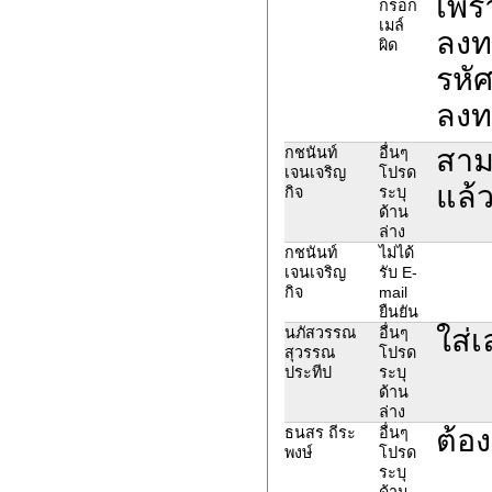
เพร
กรอก
เมล์
ลงท
ผิด
รหั
ลงท
สาม
กชนันท์
อื่นๆ
เจนเจริญ
โปรด
แล้ว
กิจ
ระบุ
ด้าน
ล่าง
กชนันท์
ไม่ได้
เจนเจริญ
รับ E-
กิจ
mail
ยืนยัน
ใส่
นภัสวรรณ
อื่นๆ
สุวรรณ
โปรด
ประทีป
ระบุ
ด้าน
ล่าง
ต้อ
ธนสร ถีระ
อื่นๆ
พงษ์
โปรด
ระบุ
ด้าน