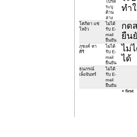
โปรด
ทำใ
ระบุ
ด้าน
ล่าง
กดสม
โศภิดา แซ่
ไม่ได้
โหง้ว
รับ E-
ยืนย
mail
ยืนยัน
ไม่
ภุชงค์ หา
ไม่ได้
ศิริ
รับ E-
ได้
mail
ยืนยัน
ธนภรณ์
ไม่ได้
เพ็งจันทร์
รับ E-
mail
ยืนยัน
« first