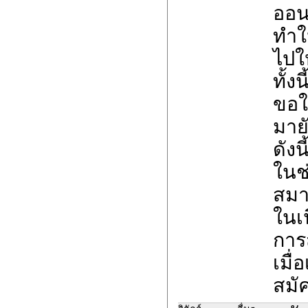
ออน
ทำใ
ไปใ
ทั้ง
ขอใ
มาย
ดังนี
ในช
สมา
ในเน
การ
เมื่
สมั