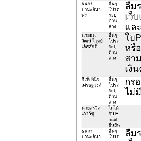
ลืม
ธนกร
อื่นๆ
ปานะจินา
โปรด
เว็
พร
ระบุ
ด้าน
และ
ล่าง
ใบP
นายธน
อื่นๆ
วัฒน์ ไวทย์
โปรด
หรือ
เลิศศักดิ์
ระบุ
ด้าน
สาม
ล่าง
เงิ
กรอ
กีรติ พินิจ
อื่นๆ
เศรษฐวงศ์
โปรด
ไม่ม
ระบุ
ด้าน
ล่าง
นายสรวิศ
ไม่ได้
เถาว์ชู
รับ E-
mail
ยืนยัน
ลืม
ธนกร
อื่นๆ
ปานะจินา
โปรด