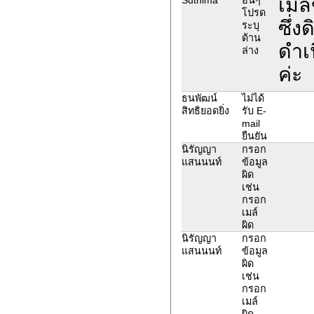
เมลข
โปรด
ซึ่ง
ระบุ
ด้าน
ดำเ
ล่าง
ค่ะ
ธนพัฒน์
ไม่ได้
สิทธิยอดยิ่ง
รับ E-
mail
ยืนยัน
นิรัญญา
กรอก
แสนนนท์
ข้อมูล
ผิด
เช่น
กรอก
เมล์
ผิด
นิรัญญา
กรอก
แสนนนท์
ข้อมูล
ผิด
เช่น
กรอก
เมล์
ผิด