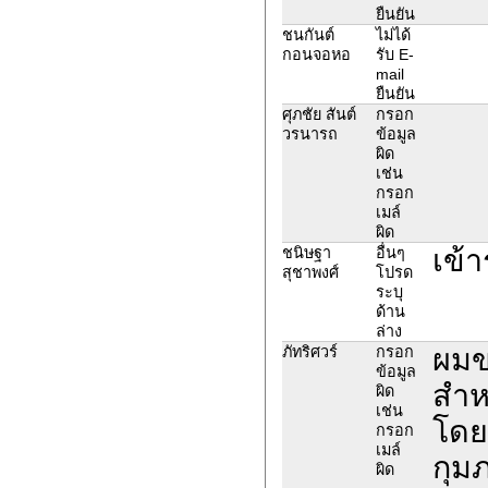
ยืนยัน
ชนกันต์
ไม่ได้
กอนจอหอ
รับ E-
mail
ยืนยัน
ศุภชัย สันต์
กรอก
วรนารถ
ข้อมูล
ผิด
เช่น
กรอก
เมล์
ผิด
เข้า
ชนิษฐา
อื่นๆ
สุชาพงศ์
โปรด
ระบุ
ด้าน
ล่าง
ผมข
ภัทริศวร์
กรอก
ข้อมูล
สำห
ผิด
เช่น
โดย
กรอก
เมล์
กุม
ผิด