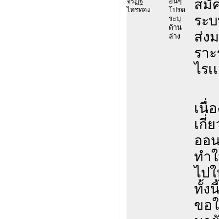
สมัค
จิรัฏฐ์
อื่นๆ
ไทรทอง
โปรด
ระบ
ระบุ
ด้าน
ส่งม
ล่าง
ราะร
ไรเเ
เนื
เกี
ออน
ทำใ
ไปใ
ทั้ง
ขอใ