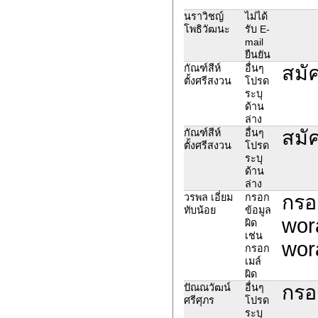
นราวิชญ์
ไม่ได้
โพธิวัฒนะ
รับ E-
mail
ยืนยัน
สมัค
กัณฑ์สีห์
อื่นๆ
ตั้งศรีสงวน
โปรด
ระบุ
ด้าน
ล่าง
สมัค
กัณฑ์สีห์
อื่นๆ
ตั้งศรีสงวน
โปรด
ระบุ
ด้าน
ล่าง
กรอ
วรพล เอี่ยม
กรอก
ทับน้อย
ข้อมูล
wor
ผิด
เช่น
wor
กรอก
เมล์
ผิด
กรอ
ปัณณวัฒน์
อื่นๆ
ศรีศุภร
โปรด
ระบุ