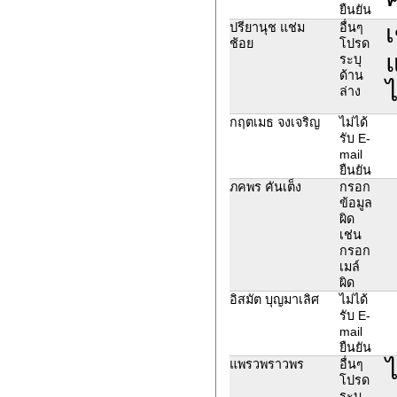
ยืนยัน
เ
ปรียานุช แช่ม
อื่นๆ
ช้อย
โปรด
แ
ระบุ
ด้าน
ไ
ล่าง
กฤตเมธ จงเจริญ
ไม่ได้
รับ E-
mail
ยืนยัน
ภคพร คันเต็ง
กรอก
ข้อมูล
ผิด
เช่น
กรอก
เมล์
ผิด
อิสมัต บุญมาเลิศ
ไม่ได้
รับ E-
mail
ยืนยัน
แพรวพราวพร
อื่นๆ
โปรด
ระบุ