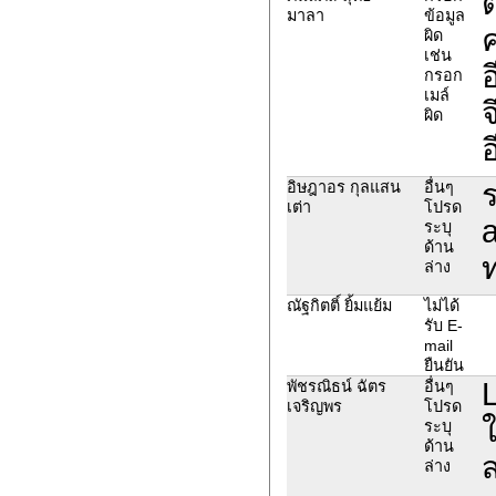
ต
มาลา
ข้อมูล
ผิด
เช่น
อ
กรอก
เมล์
จ
ผิด
อ
ร
อิษฎาอร กุลแสน
อื่นๆ
เต่า
โปรด
a
ระบุ
ด้าน
ท
ล่าง
ณัฐกิตติ์ ยิ้มแย้ม
ไม่ได้
รับ E-
mail
ยืนยัน
L
พัชรณิธน์ ฉัตร
อื่นๆ
เจริญพร
โปรด
ใ
ระบุ
ด้าน
ส
ล่าง