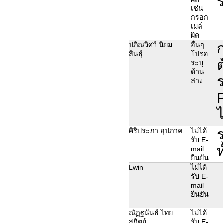
เช่น
กรอก
เมล์
ผิด
ปภิณวิศว์ นิยม
อื่นๆ
สินธุ์
โปรด
ต
ระบุ
ด้าน
ล่าง
P
ไ
ร
ศิริประภา อุปภาค
ไม่ได้
รับ E-
ท
mail
ยืนยัน
Lwin
ไม่ได้
รับ E-
mail
ยืนยัน
ณัฏฐนันธ์ ไทย
ไม่ได้
สถิตย์
รับ E-