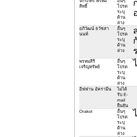
ก
จักรภัทร พรหม
อื่นๆ
สิทธิ์
โปรด
อ
ระบุ
ด้าน
ล่าง
อภิวัฒน์ ธวัชสา
อื่นๆ
นนท์
โปรด
ก
ระบุ
ด้าน
ร
ล่าง
ไ
พรหมสิริ
อื่นๆ
เจริญทรัพย์
โปรด
ระบุ
ด้าน
ล่าง
อิฟฟาน อัครามีน
ไม่ได้
รับ E-
mail
ยืนยัน
ไ
Orakot
อื่นๆ
โปรด
ระบุ
ด้าน
ล่าง