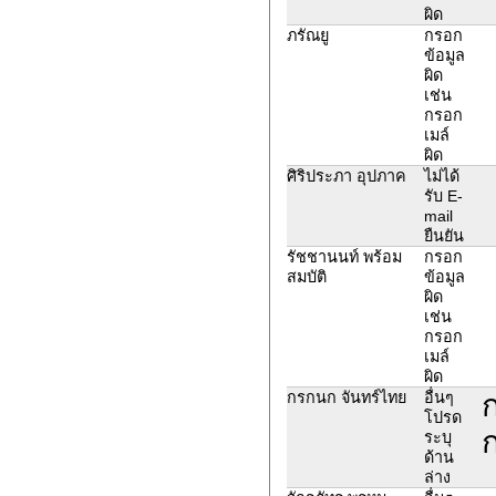
ผิด
ภรัณยู
กรอก
ข้อมูล
ผิด
เช่น
กรอก
เมล์
ผิด
ศิริประภา อุปภาค
ไม่ได้
รับ E-
mail
ยืนยัน
รัชชานนท์ พร้อม
กรอก
สมบัติ
ข้อมูล
ผิด
เช่น
กรอก
เมล์
ผิด
กรกนก จันทร์ไทย
อื่นๆ
โปรด
ก
ระบุ
ด้าน
ล่าง