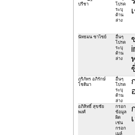
ร
ปรีชา
โปรด
เ
ระบุ
ด้าน
ล่าง
ข
นัทธมน ซาไซย์
อื่นๆ
โปรด
i
ระบุ
ด้าน
พ
ล่าง
ข
ก
ภูริภัทร อภิรักษ์
อื่นๆ
โชติมา
โปรด
อ
ระบุ
ด้าน
ล่าง
อภิสิทธิ์ สุขชัย
กรอก
พงศ์
ข้อมูล
เ
ผิด
เช่น
กรอก
เมล์