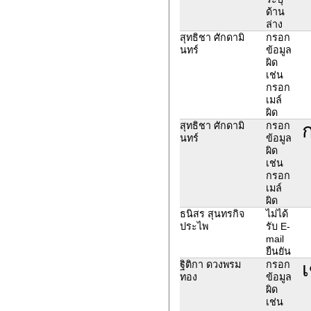
ด้าน
ล่าง
สุทธิชา ศักดามิ
กรอก
นทร์
ข้อมูล
ผิด
เช่น
กรอก
เมล์
ผิด
ก
สุทธิชา ศักดามิ
กรอก
นทร์
ข้อมูล
ผิด
เช่น
กรอก
เมล์
ผิด
ธนิสร สุนทรกิจ
ไม่ได้
ประไพ
รับ E-
mail
ยืนยัน
เ
ฐิติกา ดวงพรม
กรอก
ทอง
ข้อมูล
ผิด
เช่น