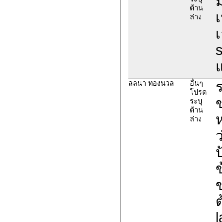
ม
ด้าน
เ
ล่าง
ลลนา ทองนวล
อื่นๆ
โปรด
ระบุ
ด้าน
ล่าง
ว
ป
ข
ข
ต
l