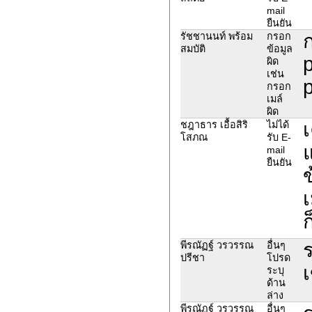
mail
ยืนยัน
รัชชานนท์ พร้อม
กรอก
สมบัติ
ข้อมูล
p
ผิด
เช่น
กรอก
เมล์
ผิด
ชฎาธาร เอื้อสิริ
ไม่ได้
โสภณ
รับ E-
แ
mail
ยืนยัน
ข
เ
ก
ร
พีรณัฏฐ์ วรวรรณ
อื่นๆ
ปรีชา
โปรด
เ
ระบุ
ด้าน
ล่าง
พีรณัฏฐ์ วรวรรณ
อื่นๆ