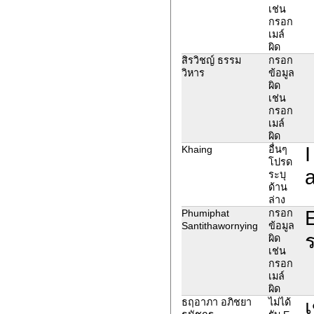
เช่น
กรอก
เมล์
ผิด
สิรวิชญ์ ธรรม
กรอก
วิหาร
ข้อมูล
ผิด
เช่น
กรอก
เมล์
ผิด
I
Khaing
อื่นๆ
โปรด
ระบุ
ด้าน
ล่าง
E
Phumiphat
กรอก
Santithawornying
ข้อมูล
ร
ผิด
เช่น
กรอก
เมล์
ผิด
เ
ธฤอาภา อภิชยา
ไม่ได้