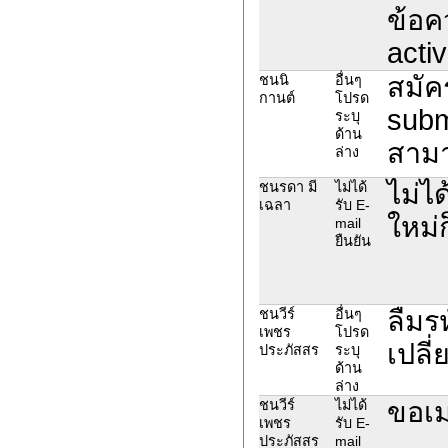
ข้อค
activ
สมัค
ชนนิ
อื่นๆ
กานต์
โปรด
subm
ระบุ
ด้าน
สามา
ล่าง
ไม่ไ
ชนรดา มี
ไม่ได้
เฉลา
รับ E-
ใหม่ก
mail
ยืนยัน
ลืมร
ชนวีร์
อื่นๆ
เพชร
โปรด
เปลี
ประภัสสร
ระบุ
ด้าน
ล่าง
ขอเม
ชนวีร์
ไม่ได้
เพชร
รับ E-
ประภัสสร
mail