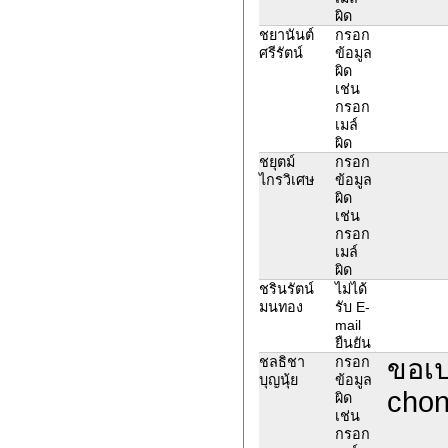
ผิด
ชยานันต์
กรอก
ศรีรัตน์
ข้อมูล
ผิด
เช่น
กรอก
เมล์
ผิด
ชยุตม์
กรอก
ไกรวิเศษ
ข้อมูล
ผิด
เช่น
กรอก
เมล์
ผิด
ชรินรัตน์
ไม่ได้
มนทอง
รับ E-
mail
ยืนยัน
ขอเป
ชลธิชา
กรอก
บุญนุ้ย
ข้อมูล
chon
ผิด
เช่น
กรอก