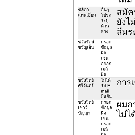
สมัคร
ชลิตา
อื่นๆ
แทนเอี่ยม
โปรด
ยังไม
ระบุ
ด้าน
ลืมรห
ล่าง
ชวัลรัตน์
กรอก
ขวัญเย็น
ข้อมูล
ผิด
เช่น
กรอก
เมล์
ผิด
การเ
ชวัลวิทย์
ไม่ได้
ศรีจันทร์
รับ E-
mail
ยืนยัน
ผมกร
ชวัลวิทย์
กรอก
เชาว์
ข้อมูล
ไม่ไ
ปัญญา
ผิด
เช่น
กรอก
เมล์
ผิด