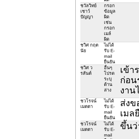
ชวัลวิทย์
กรอก
เชาว์
ข้อมูล
ปัญญา
ผิด
เช่น
กรอก
เมล์
ผิด
ชวิศ กฤต
ไม่ได้
นัย
รับ E-
mail
ยืนยัน
เข้า
ชวิศ ว
อื่นๆ
รสันต์
โปรด
ก่อน
ระบุ
ด้าน
งานไ
ล่าง
ส่งขอ
ชวโรจน์
ไม่ได้
เมตตา
รับ E-
เมลย
mail
ยืนยัน
ขึ้นว
ชวโรจน์
ไม่ได้
เมตตา
รับ E-
mail