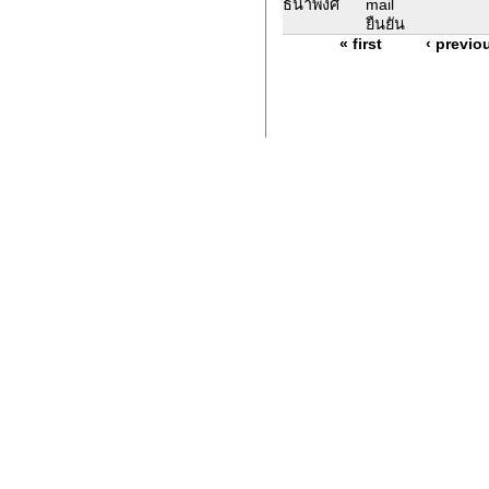
ธนาพงศ์
mail
ยืนยัน
« first
‹ previo