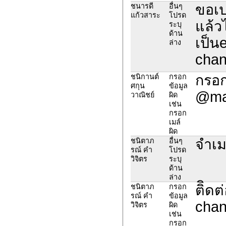
ขอเป
ชนารดี
อื่นๆ
แก้วสาระ
โปรด
แล้วไ
ระบุ
ด้าน
เป็นe
ล่าง
cha
กรอก
ชนิกานต์
กรอก
ศกุน
ข้อมูล
@mai
วาณิชย์
ผิด
เช่น
กรอก
เมล์
ผิด
จำเม
ชนิตาภ
อื่นๆ
รณ์ คำ
โปรด
วิจิตร
ระบุ
ด้าน
ล่าง
ติิดต
ชนิตาภ
กรอก
รณ์ คำ
ข้อมูล
chan
วิจิตร
ผิด
เช่น
กรอก