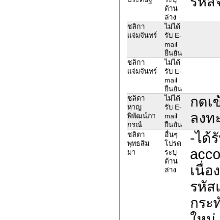
รหัส
ด้าน
ล่าง
ชลิกา
ไม่ได้
แจ่มจันทร์
รับ E-
mail
ยืนยัน
ชลิกา
ไม่ได้
แจ่มจันทร์
รับ E-
mail
ยืนยัน
กดเข
ชลิดา
ไม่ได้
หาญ
รับ E-
ลงทะ
พิพัฒน์ภา
mail
กรณ์
ยืนยัน
-ได้ร
ชลิตา
อื่นๆ
พุทธสิม
โปรด
acco
มา
ระบุ
ด้าน
เนื่อ
ล่าง
รหัสเ
กระทั
ใหม่ 