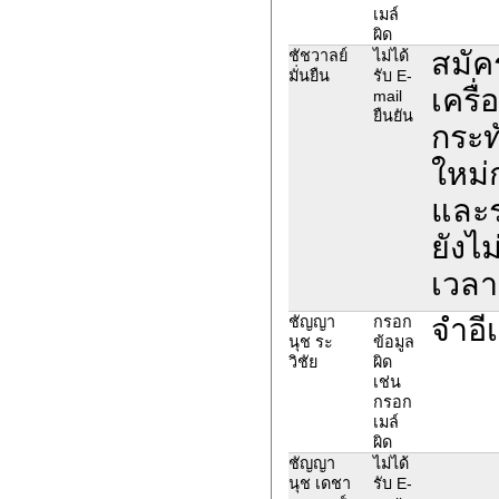
เมล์
ผิด
สมัค
ชัชวาลย์
ไม่ได้
มั่นยืน
รับ E-
เครื
mail
ยืนยัน
กระท
ใหม่
และร
ยังไม
เวล
จำอีเ
ชัญญา
กรอก
นุช ระ
ข้อมูล
วิชัย
ผิด
เช่น
กรอก
เมล์
ผิด
ชัญญา
ไม่ได้
นุช เดชา
รับ E-