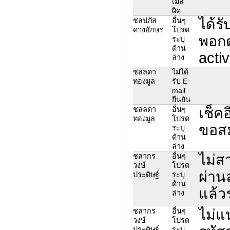
เมล์
ผิด
ได้รั
ชลปภัส
อื่นๆ
ดวงอักษร
โปรด
พอกด
ระบุ
ด้าน
acti
ล่าง
ชลลดา
ไม่ได้
ทองมูล
รับ E-
mail
ยืนยัน
เช็คอ
ชลลดา
อื่นๆ
ทองมูล
โปรด
ขอสม
ระบุ
ด้าน
ล่าง
ไม่ส
ชลากร
อื่นๆ
วงษ์
โปรด
ผ่าน
ประดิษฐ์
ระบุ
ด้าน
แล้ว
ล่าง
ไม่แน
ชลากร
อื่นๆ
วงษ์
โปรด
ประดิษฐ์
ระบุ