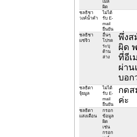
เมล์
ผิด
ชลธิชา
ไม่ได้
วงค์น้ำคำ
รับ E-
mail
ยืนยัน
พึ่ง
ชลธิชา
อื่นๆ
แซ่จิว
โปรด
ผิด 
ระบุ
ด้าน
ที่อ
ล่าง
ผ่าน
บอกว
กดสม
ชลธิดา
ไม่ได้
จุ้ยมูล
รับ E-
ค่ะ
mail
ยืนยัน
ชลธิดา
กรอก
แสงเดือน
ข้อมูล
ผิด
เช่น
กรอก