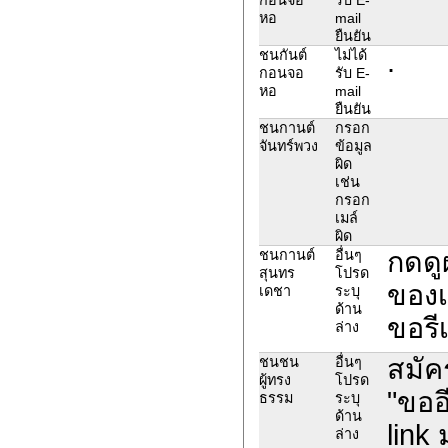
หอ
mail
ยืนยัน
.
ชนกันต์
ไม่ได้
กอนจอ
รับ E-
หอ
mail
ยืนยัน
ชนกานต์
กรอก
จันทร์พวง
ข้อมูล
ผิด
เช่น
กรอก
เมล์
ผิด
กดดู
ชนกานต์
อื่นๆ
สุนทร
โปรด
ของเ
เดชา
ระบุ
ด้าน
ขอรี
ล่าง
สมัค
ชนชน
อื่นๆ
ผู้ทรง
โปรด
"ขออ
ธรรม
ระบุ
ด้าน
link
ล่าง