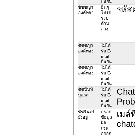
ยืนยัน
รหัส
ชัชชญา
อื่นๆ
องค์ทอง
โปรด
ระบุ
ด้าน
ล่าง
ชัชชญา
ไม่ได้
องค์ทอง
รับ E-
mail
ยืนยัน
ชัชชญา
ไม่ได้
องค์ทอง
รับ E-
mail
ยืนยัน
Chat
ชัชนันท์
ไม่ได้
บุญพา
รับ E-
Prob
mail
ยืนยัน
เมล์ท
ชัชรินทร์
กรอก
ยังอยู่
ข้อมูล
chat
ผิด
เช่น
กรอก