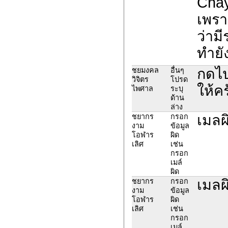
Chay
เพรา
ว่ามี
ทำยั
กดไป
ชยมงคล
อื่นๆ
วิจิตร
โปรด
ให้คร
ไพศาล
ระบุ
ด้าน
ล่าง
เมลผ
ชยากร
กรอก
งาม
ข้อมูล
โอฬาร
ผิด
เลิศ
เช่น
กรอก
เมล์
ผิด
เมลผ
ชยากร
กรอก
งาม
ข้อมูล
โอฬาร
ผิด
เลิศ
เช่น
กรอก
เมล์