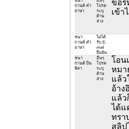
ขอรห
ชนา
อื่นๆ
กานต์ คำ
โปรด
เข้าไ
อาษา
ระบุ
ด้าน
ล่าง
ชนา
ไม่ได้
กานต์ คำ
รับ E-
อาษา
mail
ยืนยัน
โอนเ
ชนา
อื่นๆ
กานต์ ปิ่น
โปรด
หมาย
พิลา
ระบุ
ด้าน
แล้
ล่าง
อ้าง
แล้ว
ได้แ
ทราบ
สลิป