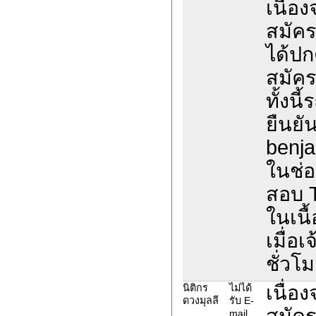
เนื่อ
สมัค
ได้ปก
สมัค
ทั้งน
ยืนยั
benja
ในช่อ
สอบ 
ในเนื
เมื่อ
ชั่วโม
เนื่อ
นิติกร
ไม่ได้
ดวงมุลลี
รับ E-
สมัค
mail