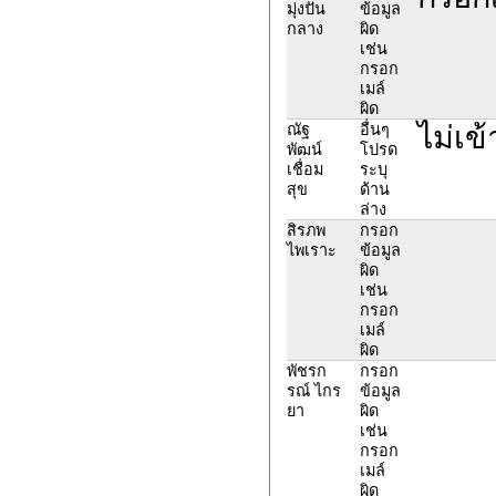
มุ่งปั่น
ข้อมูล
กลาง
ผิด
เช่น
กรอก
เมล์
ผิด
ไม่เข
ณัฐ
อื่นๆ
พัฒน์
โปรด
เชื่อม
ระบุ
สุข
ด้าน
ล่าง
สิรภพ
กรอก
ไพเราะ
ข้อมูล
ผิด
เช่น
กรอก
เมล์
ผิด
พัชรก
กรอก
รณ์ ไกร
ข้อมูล
ยา
ผิด
เช่น
กรอก
เมล์
ผิด