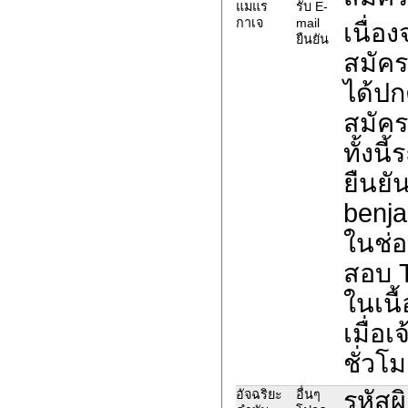
แมแร
รับ E-
กาเจ
mail
เนื่อ
ยืนยัน
สมัค
ได้ปก
สมัค
ทั้งน
ยืนยั
benja
ในช่อ
สอบ 
ในเนื
เมื่อ
ชั่วโม
รหัส
อัจฉริยะ
อื่นๆ