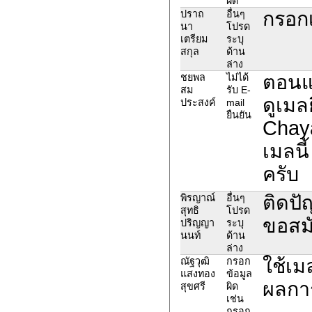
ผิด
กรอก
ปราถ
อื่นๆ
นา
โปรด
เตรียม
ระบุ
สกุล
ด้าน
ล่าง
ตอนแ
ชยพล
ไม่ได้
สม
รับ E-
ดูเมล
ประสงค์
mail
ยืนยัน
Chaya
เมลนี
ครับ
ติดปั
พิรญาณ์
อื่นๆ
สุทธิ
โปรด
ขอสมั
ปริญญา
ระบุ
นนท์
ด้าน
ล่าง
ใช้เม
ณัฐวุฒิ
กรอก
แสงทอง
ข้อมูล
ผลกา
สุขศรี
ผิด
เช่น
กรอก