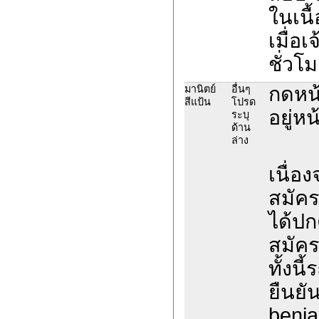
ในเนื
เมื่อ
ชั่วโม
กดหน้
มานิตย์
อื่นๆ
สีแป้น
โปรด
อยู่หน
ระบุ
ด้าน
ล่าง
เนื่อ
สมัค
ได้ปก
สมัค
ทั้งน
ยืนยั
benja