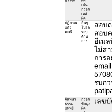
บรรจง
ผิด
เช่น
กรอก
เมล์
ผิด
สอบถา
ปฏิภาณ
อื่นๆ
แก้ว
โปรด
สอบคะ
มะณี
ระบุ
ด้าน
อีเมล
ล่าง
ไม่สา
การอย
email
5708
รบกวน
patip
เลขบ
จันทนา
กรอก
ธรรม
ข้อมูล
แพทย์
ผิด