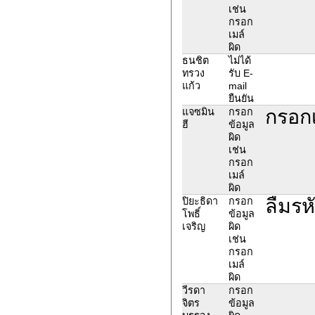
เช่น
กรอก
เมล์
ผิด
ธนชิต
ไม่ได้
ทรวง
รับ E-
แก้ว
mail
ยืนยัน
กรอกเ
แจซมิน
กรอก
ฮี
ข้อมูล
ผิด
เช่น
กรอก
เมล์
ผิด
ลืมรห
ปิยะธิดา
กรอก
โพธิ์
ข้อมูล
เจริญ
ผิด
เช่น
กรอก
เมล์
ผิด
วีรดา
กรอก
จิตร
ข้อมูล