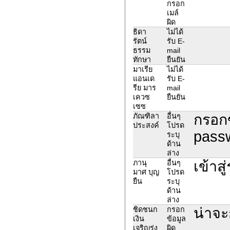
กรอก
เมล์
ผิด
ธิดา
ไม่ได้
รัตน์
รับ E-
ธรรม
mail
ทักษา
ยืนยัน
มาเรีย
ไม่ได้
แอนเด
รับ E-
รีย มาร
mail
เควซ
ยืนยัน
เซซ
กรอกข
ภัณฑิลา
อื่นๆ
ประสงค์
โปรด
passw
ระบุ
ด้าน
ล่าง
เข้าส
ภานุ
อื่นๆ
มาศ บุญ
โปรด
ยืน
ระบุ
ด้าน
ล่าง
น่าจะ
ชิดชนก
กรอก
เงิน
ข้อมูล
เจริญรุ่ง
ผิด