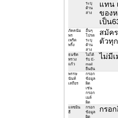
แทน แ
ระบุ
ด้าน
ของหน
ล่าง
เป็น
สมัคร
ภัคคนัม
อื่นๆ
พร
โปรด
ตัวทุ
เพริด
ระบุ
พริ้ง
ด้าน
ล่าง
ไม่มี
ธนชิต
ไม่ได้
ทรวง
รับ E-
แก้ว
mail
ยืนยัน
พรรษ
กรอก
นันท์
ข้อมูล
เสถียร
ผิด
เช่น
กรอก
เมล์
ผิด
กรอกอ
แจซมิน
กรอก
ฮี
ข้อมูล
ผิด