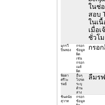
ในช่อ
สอบ 
ในเนื
เมื่อ
ชั่วโม
กรอกอ
มุกรวี
กรอก
ปิ่นทอง
ข้อมูล
ผิด
เช่น
กรอก
เมล์
ผิด
ลืมรฟเ
พิยดา
อื่นๆ
ศรีวะ
โปรด
รมย์
ระบุ
ด้าน
ล่าง
ชินดนัย
กรอก
สุวาท
ข้อมูล