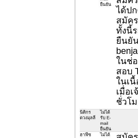
ยืนยัน
ได้ปก
สมัค
ทั้งน
ยืนยั
benja
ในช่อ
สอบ 
ในเนื
เมื่อ
ชั่วโม
นิติกร
ไม่ได้
ดวงมุลลี
รับ E-
mail
ยืนยัน
สมัคร
ฮาฟีซ
ไม่ได้