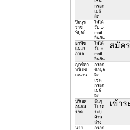
เช่น
กรอก
เมล์
ผิด
ปิยนุช
ไม่ได้
ราช
รับ E-
พิบูลย์
mail
ยืนยัน
สมัคร
ฮาฟีซ
ไม่ได้
แมแร
รับ E-
กาเจ
mail
ยืนยัน
ญาชิตา
กรอก
ทวีเดช
ข้อมูล
ณน่าน
ผิด
เช่น
กรอก
เมล์
ผิด
เข้าร
ปริเยศ
อื่นๆ
ถนอม
โปรด
รอด
ระบุ
ด้าน
ล่าง
นาย
กรอก