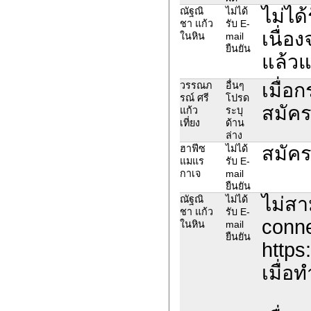
ไม่ได
ณัฐณิ
ไม่ได้
ชา แก้ว
รับ E-
เนื่อ
ในหิน
mail
ยืนยัน
แล้วแ
เมื่อ
วรรณภ
อื่นๆ
รณ์ ศรี
โปรด
สมัคร
แก้ว
ระบุ
เที่ยง
ด้าน
ล่าง
สมัคร
ฮาฟีซ
ไม่ได้
แมแร
รับ E-
กาเจ
mail
ยืนยัน
ไม่สา
ณัฐณิ
ไม่ได้
ชา แก้ว
รับ E-
conne
ในหิน
mail
ยืนยัน
https
เมื่อ