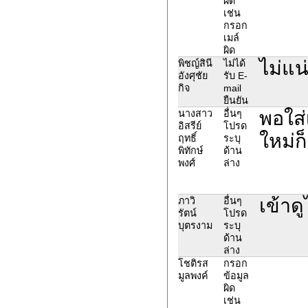
ผิด
เช่น
กรอก
เมล์
ผิด
ไม่แน
พิชญ์สินี
ไม่ได้
อังศุชัย
รับ E-
กิจ
mail
ยืนยัน
พอใส่
นางสาว
อื่นๆ
อิสรีย์
โปรด
ใหม่ก็
ฤทธิ์
ระบุ
พิทักษ์
ด้าน
พงศ์
ล่าง
เข้าดู
ภาวิ
อื่นๆ
รัตน์
โปรด
บุตรงาม
ระบุ
ด้าน
ล่าง
โชติรส
กรอก
มูลพงค์
ข้อมูล
ผิด
เช่น