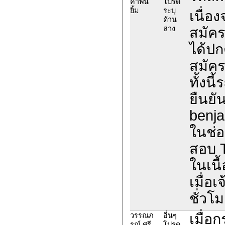
คำพัน
โปรด
ยิ้ม
ระบุ
เนื่อ
ด้าน
ล่าง
สมัค
ได้ปก
สมัค
ทั้งน
ยืนยั
benja
ในช่อ
สอบ 
ในเนื
เมื่อ
ชั่วโม
เมื่อ
วรรณภ
อื่นๆ
รณ์ ศรี
โปรด