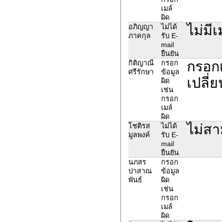
เมล์
ผิด
ไม่มี
อภิญญา
ไม่ได้
ภาคกุล
รับ E-
mail
ยืนยัน
กรอกเ
กิติญาณี
กรอก
ศรีรักษา
ข้อมูล
เปลี่
ผิด
เช่น
กรอก
เมล์
ผิด
ไม่ส
โชติรส
ไม่ได้
มูลพงค์
รับ E-
mail
ยืนยัน
นภสร
กรอก
ปาสาณ
ข้อมูล
พันธ์
ผิด
เช่น
กรอก
เมล์
ผิด