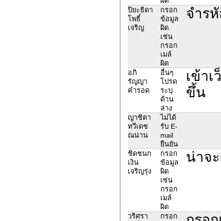
ผิด
จำรหั
ปิยะธิดา
กรอก
โพธิ์
ข้อมูล
เจริญ
ผิด
เช่น
กรอก
เมล์
ผิด
เข้าเ
อภิ
อื่นๆ
รัญญา
โปรด
ขึ้น
คำรอด
ระบุ
ด้าน
ล่าง
ญาชิตา
ไม่ได้
ทวีเดช
รับ E-
ณน่าน
mail
ยืนยัน
น่าจะ
ชิดชนก
กรอก
เงิน
ข้อมูล
เจริญรุ่ง
ผิด
เช่น
กรอก
เมล์
ผิด
กรอกเ
วริศรา
กรอก