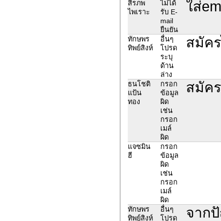
ใส่em
สิรภพ
ไม่ได้
ไพเราะ
รับ E-
mail
ยืนยัน
สมัคร
ทักษพร
อื่นๆ
ทิพย์สิงห์
โปรด
ระบุ
ด้าน
ล่าง
สมัคร
ธนโชติ
กรอก
แป้น
ข้อมูล
ทอง
ผิด
เช่น
กรอก
เมล์
ผิด
แจซมิน
กรอก
ฮี
ข้อมูล
ผิด
เช่น
กรอก
เมล์
ผิด
จากปั
ทักษพร
อื่นๆ
ทิพย์สิงห์
โปรด