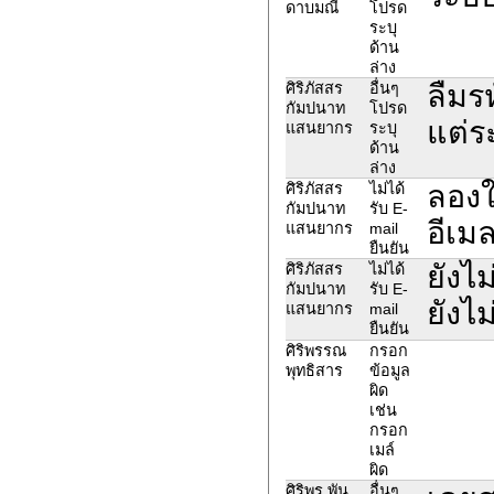
ดาบมณี
โปรด
ระบุ
ด้าน
ล่าง
ลืมร
ศิริภัสสร
อื่นๆ
กัมปนาท
โปรด
แต่ร
แสนยากร
ระบุ
ด้าน
ล่าง
ลองให
ศิริภัสสร
ไม่ได้
กัมปนาท
รับ E-
อีเม
แสนยากร
mail
ยืนยัน
ยังไม
ศิริภัสสร
ไม่ได้
กัมปนาท
รับ E-
ยังไม
แสนยากร
mail
ยืนยัน
ศิริพรรณ
กรอก
พุทธิสาร
ข้อมูล
ผิด
เช่น
กรอก
เมล์
ผิด
ศิริพร พัน
อื่นๆ