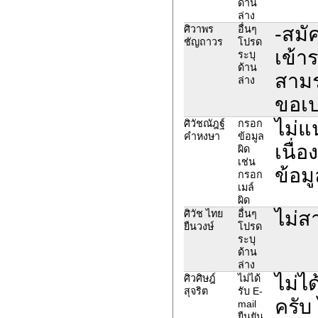
ด้าน
ล่าง
-สมั
ศิวาพร
อื่นๆ
ชัญถาวร
โปรด
เข้า
ระบุ
ด้าน
สามร
ล่าง
ขอเป
ไม่แ
ศิวัชณัฎฐ์
กรอก
คำหงษา
ข้อมูล
เนื่อ
ผิด
เช่น
ข้อม
กรอก
เมล์
ผิด
ไม่ส
ศิวัช ไทย
อื่นๆ
ยืนวงษ์
โปรด
ระบุ
ด้าน
ล่าง
ไม่ไ
ศิวศิษฎ์
ไม่ได้
สุจริต
รับ E-
ครับ
mail
ยืนยัน