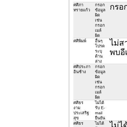
กรอก
ศศิภา
กรอก
ทรายแก้ว
ข้อมูล
ผิด
เช่น
กรอก
เมล์
ผิด
ไม่ส
ศศิพิมพ์
อื่นๆ
โปรด
พบอี
ระบุ
ด้าน
ล่าง
ศศิประภา
กรอก
อินช้าง
ข้อมูล
ผิด
เช่น
กรอก
เมล์
ผิด
ศศิธร
ไม่ได้
งาม
รับ E-
ประเสริฐ
mail
สุข
ยืนยัน
ไม่ไ
ศศิธร
ไม่ได้