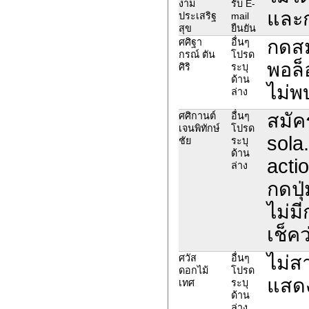
งาม
รับ E-
และ
ประเสริฐ
mail
สุข
ยืนยัน
กดสมั
ศศิฐา
อื่นๆ
กรณ์ ตัน
โปรด
พอล็
ศิริ
ระบุ
ด้าน
ไม่พ
ล่าง
สมัค
ศศิกานต์
อื่นๆ
เจนพิทักษ์
โปรด
sola
ชัย
ระบุ
ด้าน
acti
ล่าง
กดปุ
ไม่ม
เช็คว
ไม่ส
ศวัส
อื่นๆ
ดอกไม้
โปรด
แสดง
เทศ
ระบุ
ด้าน
ล่าง