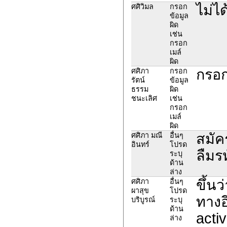
ไม่ไ
ศศิวิมล
กรอก
ข้อมูล
ผิด
เช่น
กรอก
เมล์
ผิด
กรอก
ศศิภา
กรอก
รัตน์
ข้อมูล
ธรรม
ผิด
ชนะเลิศ
เช่น
กรอก
เมล์
ผิด
สมัค
ศศิภา มณี
อื่นๆ
อินทร์
โปรด
ลืมรห
ระบุ
ด้าน
ล่าง
ขึ้นว
ศศิภา
อื่นๆ
ผาสุข
โปรด
ทางอ
บริบูรณ์
ระบุ
ด้าน
activ
ล่าง