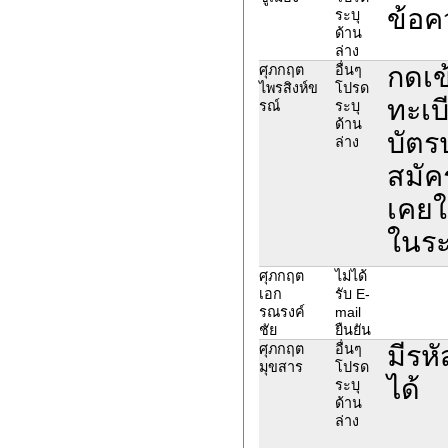
ข้อค
ระบุ
ด้าน
ล่าง
กดเข
ศุภกฤต
อื่นๆ
ไพรสิงห์ข
โปรด
ทะเบ
รณ์
ระบุ
ด้าน
บัตร
ล่าง
สมัค
เคยใ
ในระ
ศุภกฤต
ไม่ได้
เอก
รับ E-
รณรงค์
mail
ชัย
ยืนยัน
มีรห
ศุภกฤต
อื่นๆ
มุขสาร
โปรด
ได้
ระบุ
ด้าน
ล่าง