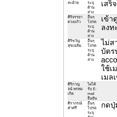
เสร็
ละม้าย
ระบุ
ด้าน
ล่าง
เข้า
ศิริจรรยา
อื่นๆ
ดวงแก้ว
โปรด
ลงทะ
ระบุ
ด้าน
ล่าง
ไม่ส
ศิริขวัญ
อื่นๆ
สุขเฉลิม
โปรด
บัตร
ระบุ
ด้าน
acco
ล่าง
ใช้เ
เมลเ
ศิริกาญ
ไม่ได้
จน์ พรหม
รับ E-
เกิด
mail
ยืนยัน
กดปุ่
ศิราภรณ์
อื่นๆ
คำศรึ
โปรด
ระบุ