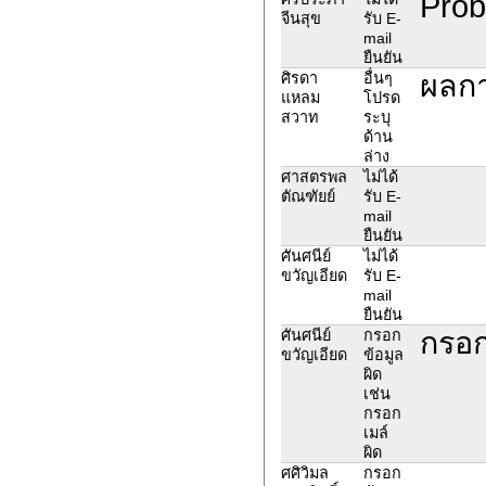
Prob
จีนสุข
รับ E-
mail
ยืนยัน
ผลกา
ศิรดา
อื่นๆ
แหลม
โปรด
สวาท
ระบุ
ด้าน
ล่าง
ศาสตรพล
ไม่ได้
ตัณฑัยย์
รับ E-
mail
ยืนยัน
ศันศนีย์
ไม่ได้
ขวัญเอียด
รับ E-
mail
ยืนยัน
กรอก
ศันศนีย์
กรอก
ขวัญเอียด
ข้อมูล
ผิด
เช่น
กรอก
เมล์
ผิด
ศศิวิมล
กรอก