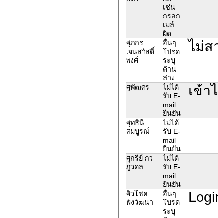
เช่น
กรอก
เมล์
ผิด
ไม่ส
ศุภกร
อื่นๆ
เจนสวัสดิ์
โปรด
พงศ์
ระบุ
ด้าน
ล่าง
เข้าไ
ศุพัฒศร
ไม่ได้
รับ E-
mail
ยืนยัน
ศุทธินี
ไม่ได้
สมบูรณ์
รับ E-
mail
ยืนยัน
ศุกรีย์ ภว
ไม่ได้
ภูวดล
รับ E-
mail
ยืนยัน
Login
ศิวโชค
อื่นๆ
ฟังวัฒนา
โปรด
ระบุ