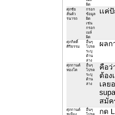
ผิด
เเค่
ศุภชัย
กรอก
สันต์ว
ข้อมูล
รนารถ
ผิด
เช่น
กรอก
เมล์
ผิด
ผลกา
ศุภกิตติ์
อื่นๆ
ศิริธรรม
โปรด
ระบุ
ด้าน
ล่าง
คือว
ศุภกานต์
อื่นๆ
ทองโต
โปรด
ต้อง
ระบุ
ด้าน
เลยอ
ล่าง
supa
สมัค
กด L
ศุภกานต์
อื่นๆ
ชูเมือง
โปรด