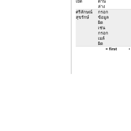
เยด
ด้าน
ล่าง
ศริลักษณ์
กรอก
สุขรักษ์
ข้อมูล
ผิด
เช่น
กรอก
เมล์
ผิด
« first
‹