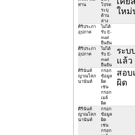
เคยส
ทาน
โปรด
ใหม่
ระบุ
ด้าน
ล่าง
ศิริประภา
ไม่ได้
อุปภาค
รับ E-
mail
ยืนยัน
ระบบแ
ศิริประภา
ไม่ได้
อุปภาค
รับ E-
แล้ว
mail
ยืนยัน
สอบแ
ศิรินันท์
กรอก
ญาณโสภ
ข้อมูล
ผิด
นานันท์
ผิด
เช่น
กรอก
เมล์
ผิด
ศิรินันท์
กรอก
ญาณโสภ
ข้อมูล
นานันท์
ผิด
เช่น
กรอก