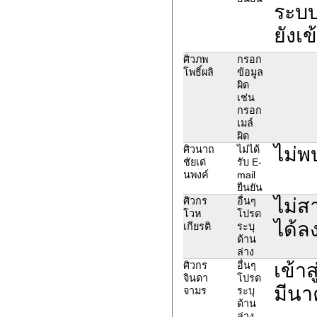
ระบบ
ยังเข
ศิวภพ
กรอก
โพธิ์ผลิ
ข้อมูล
ผิด
เช่น
กรอก
เมล์
ผิด
ไม่พ
ศิวนาถ
ไม่ได้
ชัยเด่
รับ E-
นพงค์
mail
ยืนยัน
ไม่ส
ศิวกร
อื่นๆ
โวห
โปรด
ได้ล
เกียรติ
ระบุ
ด้าน
ล่าง
เข้า
ศิวกร
อื่นๆ
จินดา
โปรด
มีนา
จามร
ระบุ
ด้าน
ล่าง