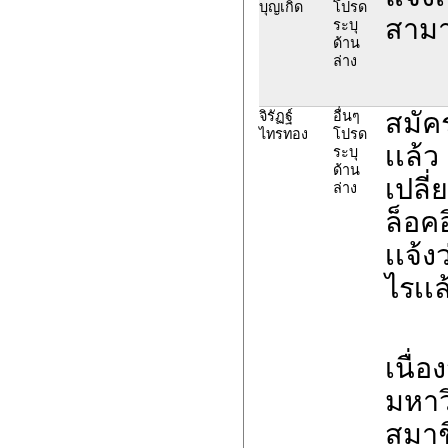
บุญเกิด
โปรด
สามา
ระบุ
ด้าน
ล่าง
สมัคร
จิรัฏฐ์
อื่นๆ
ไทรทอง
โปรด
เเล้
ระบุ
ด้าน
เปลี่
ล่าง
ล็อค
เเจ้ง
ไรเเล
เนื่
มหาวิ
สมาช