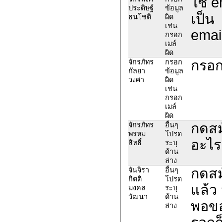
ใช้ 
ประดิษฐ์
ข้อมูล
เป็น
ธนโชติ
ผิด
เช่น
emai
กรอก
เมล์
ผิด
กรอก
จักรภัทร
กรอก
กัลยา
ข้อมูล
วงศา
ผิด
เช่น
กรอก
เมล์
ผิด
กดสม
จักรภัทร
อื่นๆ
พรหม
โปรด
อะไรเ
สิทธิ์
ระบุ
ด้าน
ล่าง
กดสม
จันจิรา
อื่นๆ
กิตติ
โปรด
แล้ว 
มงคล
ระบุ
วัฒนา
ด้าน
พอขอ
ล่าง