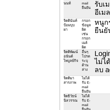
รับเ
นนท์
mail
ยืนยัน
อีเมล
หนูก
จิตตินันท์
กรอก
ป้อมบุบ
ข้อมูล
ยืนยั
ผา
ผิด
เช่น
กรอก
เมล์
ผิด
Login
จิตติพัฒน์
อื่นๆ
อนันต์
โปรด
ไม่ไ
ไพบูลย์กิจ
ระบุ
ด้าน
ลบ ac
ล่าง
จิตติมา
ไม่ได้
สารภาพ
รับ E-
mail
ยืนยัน
จิตธิวัธน์
ไม่ได้
นิลวรรณ
รับ E-
mail
ยืนยัน