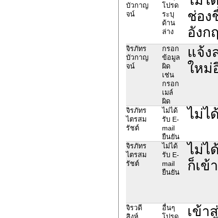
บัวกาญ
โปรด
ช่อง
จน์
ระบุ
ด้าน
อังก
ล่าง
แจ้ง
จิรภัทร
กรอก
บัวกาญ
ข้อมูล
ใหม่
จน์
ผิด
เช่น
กรอก
เมล์
ผิด
ไม่ได
จิรภัทร
ไม่ได้
ไตรสม
รับ E-
รัชต์
mail
ยืนยัน
ไม่ได
จิรภัทร
ไม่ได้
ไตรสม
รับ E-
ก็เข้
รัชต์
mail
ยืนยัน
เข้าส
จิรวดี
อื่นๆ
สิงห์
โปรด