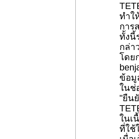
TETE
ทำให
การส
ทั้งน
กล่า
โดยก
benj
ข้อมู
ในช่
"ยืน
TET
ในเนื
ที่ใ
เมื่อ