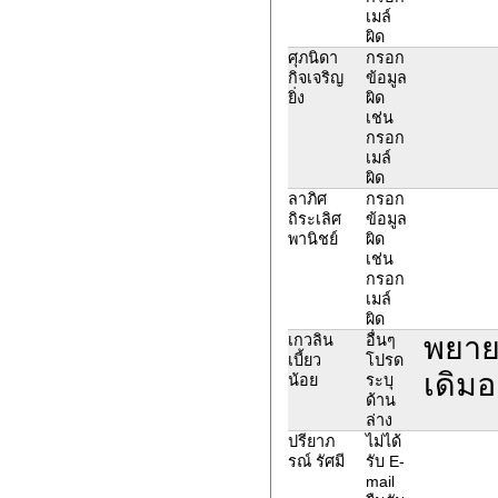
เมล์
ผิด
ศุภนิดา
กรอก
กิจเจริญ
ข้อมูล
ยิ่ง
ผิด
เช่น
กรอก
เมล์
ผิด
ลาภิศ
กรอก
ถิระเลิศ
ข้อมูล
พานิชย์
ผิด
เช่น
กรอก
เมล์
ผิด
พยายา
เกวลิน
อื่นๆ
เบี้ยว
โปรด
เดิม
น้อย
ระบุ
ด้าน
ล่าง
ปรียาภ
ไม่ได้
รณ์ รัศมี
รับ E-
mail