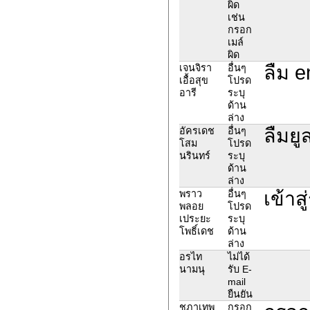
ผิด
เช่น
กรอก
เมล์
ผิด
ลืม e
เจนจิรา
อื่นๆ
เอื้อสุข
โปรด
อารี
ระบุ
ด้าน
ล่าง
ลืมยู
อัครเดช
อื่นๆ
โสม
โปรด
นรินทร์
ระบุ
ด้าน
ล่าง
เข้าส
พราว
อื่นๆ
พลอย
โปรด
เประยะ
ระบุ
โพธิ์เดช
ด้าน
ล่าง
อรไท
ไม่ได้
นามนุ
รับ E-
mail
ยืนยัน
ชฎาเทพ
กรอก