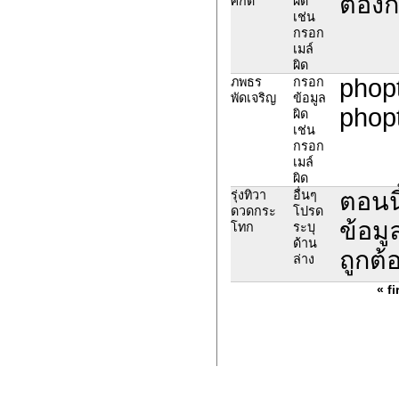
ต้องก
ศักดิ์
ผิด
เช่น
กรอก
เมล์
ผิด
phopt
ภพธร
กรอก
พัดเจริญ
ข้อมูล
phop
ผิด
เช่น
กรอก
เมล์
ผิด
ตอนนี
รุ่งทิวา
อื่นๆ
ดวดกระ
โปรด
ข้อมู
โทก
ระบุ
ด้าน
ถูกต้
ล่าง
« fi