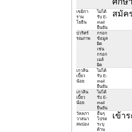
ศึกษา
สมัครไ
เขมิกา
ไม่ได้
ราม
รับ E-
โยธิน
mail
ยืนยัน
ปวริศร์
กรอก
รณภาพ
ข้อมูล
ผิด
เช่น
กรอก
เมล์
ผิด
เกวลิน
ไม่ได้
เบี้ยว
รับ E-
น้อย
mail
ยืนยัน
เกวลิน
ไม่ได้
เบี้ยว
รับ E-
น้อย
mail
ยืนยัน
เข้าร
วัลลภา
อื่นๆ
วาสนา
โปรด
สมปอง
ระบุ
ด้าน