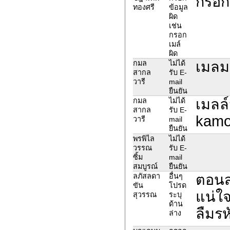
กรอกช
ทองศรี
ข้อมูล
ผิด
เช่น
กรอก
เมล์
ผิด
เมลมห
กมล
ไม่ได้
สากล
รับ E-
วารี
mail
ยืนยัน
เมลล์
กมล
ไม่ได้
สากล
รับ E-
kamo
วารี
mail
ยืนยัน
พรพิไล
ไม่ได้
วรรณ
รับ E-
ซิ้ม
mail
สมบูรณ์
ยืนยัน
ตอนสม
ลภัสลดา
อื่นๆ
ขัน
โปรด
แน่ใ
สุวรรณ
ระบุ
ด้าน
ลืมรห
ล่าง