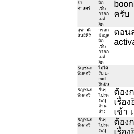
boon
รา
ผิด
ศาสตร์
เช่น
ครับ
กรอก
เมล์
ผิด
ตอนส
สุชาวดี
กรอก
สันธิศิริ
ข้อมูล
activ
ผิด
เช่น
กรอก
เมล์
ผิด
ธัญชนก
ไม่ได้
พิมลศรี
รับ E-
mail
ยืนยัน
ต้องก
ธัญชนก
อื่นๆ
พิมลศรี
โปรด
เรื่อ
ระบุ
ด้าน
เข้า 
ล่าง
ต้องก
ธัญชนก
อื่นๆ
พิมลศรี
โปรด
เรื่อ
ระบุ