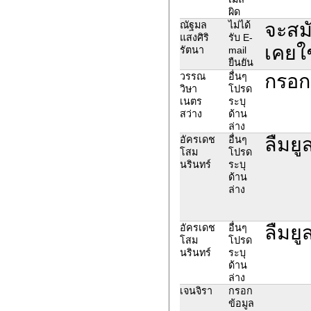
ผิด
จะสม
ณัฐมล
ไม่ได้
แสงศิริ
รับ E-
เคยใช
รัตนา
mail
ยืนยัน
กรอกร
วรรณ
อื่นๆ
วิษา
โปรด
เนตร
ระบุ
สว่าง
ด้าน
ล่าง
ลืมยู
อัครเดช
อื่นๆ
โสม
โปรด
นรินทร์
ระบุ
ด้าน
ล่าง
ลืมยู
อัครเดช
อื่นๆ
โสม
โปรด
นรินทร์
ระบุ
ด้าน
ล่าง
เจนจิรา
กรอก
ข้อมูล