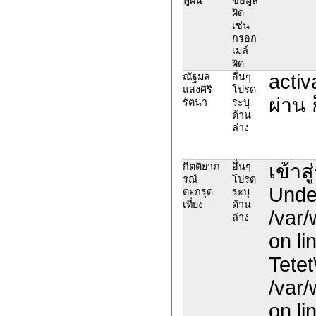
ผิด
เช่น
กรอก
เมล์
ผิด
activ
ณัฐมล
อื่นๆ
แสงศิริ
โปรด
ผ่าน 
รัตนา
ระบุ
ด้าน
ล่าง
เข้าส
กิตติยาภ
อื่นๆ
รณ์
โปรด
Undef
ตะกรุด
ระบุ
เที่ยง
ด้าน
/var/
ล่าง
on li
Tetet
/var/
on li