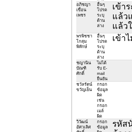
เข้าร
อภิชญา
อื่นๆ
เขื่อน
โปรด
แล้วแ
เพชร
ระบุ
ด้าน
แล้วใ
ล่าง
เข้าไ
พรพิชชา
อื่นๆ
โกสุม
โปรด
พิทักษ์
ระบุ
ด้าน
ล่าง
ชญานิน
ไม่ได้
บัณฑิ
รับ E-
ศักดิ์
mail
ยืนยัน
ชวัลรัตน์
กรอก
ขวัญเย็น
ข้อมูล
ผิด
เช่น
กรอก
เมล์
ผิด
รหัส
วิวัฒน์
กรอก
อัศวเลิศ
ข้อมูล