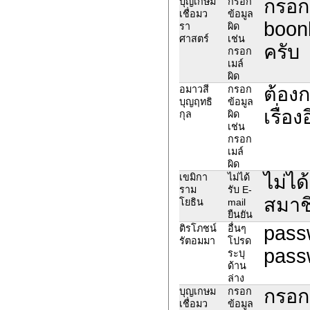
กรอก
บุญเกษม
กรอก
เชื่อมว
ข้อมูล
boon
รา
ผิด
ศาสตร์
เช่น
ครับ
กรอก
เมล์
ผิด
ต้องก
อมาวสี
กรอก
บุญฤทธิ
ข้อมูล
เรื่อง
กุล
ผิด
เช่น
กรอก
เมล์
ผิด
ไม่ได
เขมิกา
ไม่ได้
ราม
รับ E-
สมาชิ
โยธิน
mail
ยืนยัน
passw
ติรโภชน์
อื่นๆ
รัตอมมา
โปรด
passw
ระบุ
ด้าน
ล่าง
กรอก
บุญเกษม
กรอก
เชื่อมว
ข้อมูล