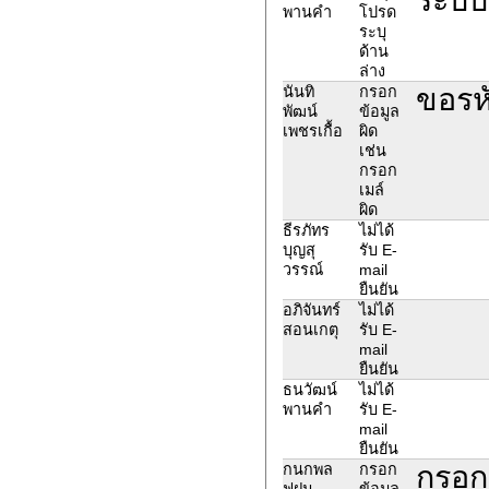
พานคำ
โปรด
ระบุ
ด้าน
ล่าง
ขอรหั
นันทิ
กรอก
พัฒน์
ข้อมูล
เพชรเกื้อ
ผิด
เช่น
กรอก
เมล์
ผิด
ธีรภัทร
ไม่ได้
บุญสุ
รับ E-
วรรณ์
mail
ยืนยัน
อภิจันทร์
ไม่ได้
สอนเกตุ
รับ E-
mail
ยืนยัน
ธนวัฒน์
ไม่ได้
พานคำ
รับ E-
mail
ยืนยัน
กรอกข
กนกพล
กรอก
ฟูฝน
ข้อมูล