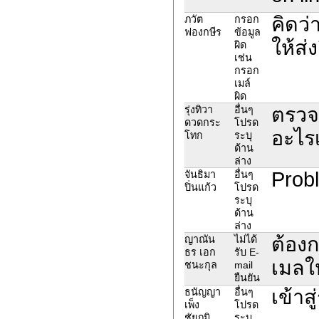
คิดว่
ภวัต
กรอก
ฟองกษีร
ข้อมูล
ให้ส่
ผิด
เช่น
กรอก
เมล์
ผิด
ตรวจ
รุ่งทิวา
อื่นๆ
ดวดกระ
โปรด
อะไร
โทก
ระบุ
ด้าน
ล่าง
Probl
จันธิมา
อื่นๆ
ปิ่นแก้ว
โปรด
ระบุ
ด้าน
ล่าง
ต้อง
ญาณัน
ไม่ได้
ธร เอก
รับ E-
เมลใ
ชนะกุล
mail
ยืนยัน
เข้าส
ธนัญญา
อื่นๆ
เพ็ง
โปรด
ชัยภูมิ
ระบุ