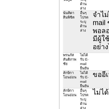
ด้าน
ล่าง
จำไม่
นันทิดา
อื่นๆ
สินพิชิต
โปรด
mail 
ระบุ
ด้าน
พอลอง
ล่าง
มีผู้
อย่าง
พรนภัส
ไม่ได้
สันติภาพ
รับ E-
ชัย
mail
ยืนยัน
ขออีเ
ลักษิกา
ไม่ได้
โอนอ่อน
รับ E-
mail
ยืนยัน
ไม่ได
ลักษิกา
อื่นๆ
โอนอ่อน
โปรด
ระบุ
ด้าน
ล่าง