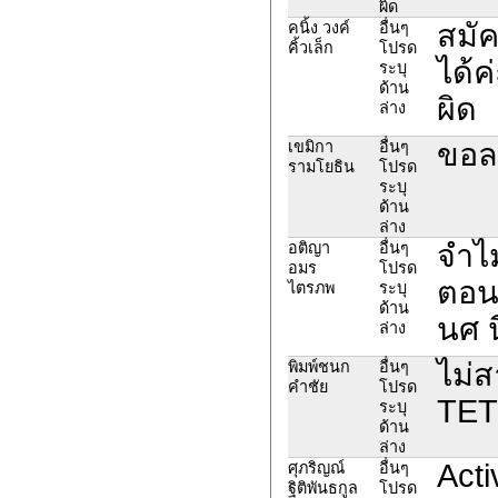
ผิด
สมัค
คนิ้ง วงค์
อื่นๆ
คิ้วเล็ก
โปรด
ได้ค
ระบุ
ด้าน
ผิด
ล่าง
ขอล
เขมิกา
อื่นๆ
รามโยธิน
โปรด
ระบุ
ด้าน
ล่าง
จำไม
อติญา
อื่นๆ
อมร
โปรด
ตอนท
ไตรภพ
ระบุ
ด้าน
นศ น
ล่าง
ไม่
พิมพ์ชนก
อื่นๆ
คำชัย
โปรด
TET
ระบุ
ด้าน
ล่าง
Acti
ศุภริญณ์
อื่นๆ
ฐิติพันธกูล
โปรด