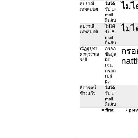
ไม่ไ
สุปราณี
ไม่ได้
เทพสมบัติ
รับ E-
mail
ยืนยัน
ไม่ไ
สุปราณี
ไม่ได้
เทพสมบัติ
รับ E-
mail
ยืนยัน
กรอก
ณัฏฐรฺชา
กรอก
ศรสุวรรณ
ข้อมูล
nat
รังสี
ผิด
เช่น
กรอก
เมล์
ผิด
ธิดารัตน์
ไม่ได้
ช้างแก้ว
รับ E-
mail
ยืนยัน
« first
‹ pre