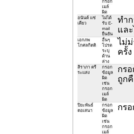
กรอก
เมล์
ผิด
ทำกา
อนันต์ แซ่
ไม่ได้
เตียว
รับ E-
และไ
mail
ยืนยัน
ไม่ม
เอกภพ
อื่นๆ
โกศลกิตติ
โปรด
ครั้
ระบุ
ด้าน
ล่าง
กรอก
สิราภา ตรี
กรอก
ระแสง
ข้อมูล
ถูกค
ผิด
เช่น
กรอก
เมล์
ผิด
กรอ
ปิยะพันธ์
กรอก
ตอเสนา
ข้อมูล
ผิด
เช่น
กรอก
เมล์