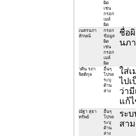
ผิด
เช่น
กรอก
เมล์
ผิด
ชื่อ
เนตรนภา
กรอก
ลักษณ์
ข้อมูล
นภาล
ผิด
เช่น
กรอก
เมล์
ผิด
ใส่เ
วศิน รภา
อื่นๆ
จิตติกุล
โปรด
ไปเ
ระบุ
ด้าน
ว่าม
ล่าง
แก้ไ
ระบบ
ณัฐา สุธา
อื่นๆ
ทรัพย์
โปรด
สามา
ระบุ
ด้าน
ล่าง