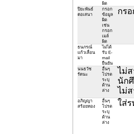
ผิด
กรอ
ปิยะพันธ์
กรอก
ตอเสนา
ข้อมูล
ผิด
เช่น
กรอก
เมล์
ผิด
ธนภรณ์
ไม่ได้
แก้วเลื่อน
รับ E-
มา
mail
ยืนยัน
ไม่ส
นนธวัช
อื่นๆ
รัตนะ
โปรด
นักศ
ระบุ
ด้าน
ไม่ส
ล่าง
ใส่ร
อภิญญา
อื่นๆ
สร้อยทอง
โปรด
ระบุ
ด้าน
ล่าง