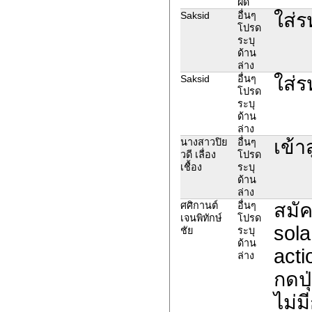
ผิด
ใส่ร
Saksid
อื่นๆ
โปรด
ระบุ
ด้าน
ล่าง
ใส่ร
Saksid
อื่นๆ
โปรด
ระบุ
ด้าน
ล่าง
เข้า
นางสาวปิย
อื่นๆ
วดี เลื่อง
โปรด
เชื้อง
ระบุ
ด้าน
ล่าง
สมั
ศศิกานต์
อื่นๆ
เจนพิทักษ์
โปรด
sola
ชัย
ระบุ
ด้าน
acti
ล่าง
กดปุ
ไม่ม