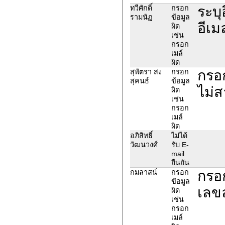
ระบุ
ทวีศักดิ์
กรอก
รามนัฏ
ข้อมูล
อีเม
ผิด
เช่น
กรอก
เมล์
ผิด
กรอ
สุพัตรา สง
กรอก
สุคนธ์
ข้อมูล
ไม่
ผิด
เช่น
กรอก
เมล์
ผิด
อภิสิทธิ์
ไม่ได้
วัฒนวงศ์
รับ E-
mail
ยืนยัน
กรอ
กมลาสน์
กรอก
ข้อมูล
เลขล
ผิด
เช่น
กรอก
เมล์