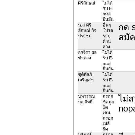
ศิริลักษณ์
ไม่ได้
รับ E-
mail
ยืนยัน
กด 
น.ส ศิริ
อื่นๆ
ลักษณ์ กิจ
โปรด
สมัคร
ประชุม
ระบุ
ด้าน
ล่าง
อรจิรา ผล
ไม่ได้
ขำทอง
รับ E-
mail
ยืนยัน
ชุติพัลภ์
ไม่ได้
เจริญสุข
รับ E-
mail
ยืนยัน
ไม่ส
นพวรรณ
กรอก
บุญสิทธิ์
ข้อมูล
nop
ผิด
เช่น
กรอก
เมล์
ผิด
นรินทร์
กรอก