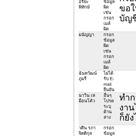
อริยะ
ข้อมูล
ขอให
พิทักษ์
ผิด
เช่น
บัญช
กรอก
เมล์
ผิด
มนัญญา
กรอก
ข้อมูล
ผิด
เช่น
กรอก
เมล์
ผิด
ฉันทวัฒน์
ไม่ได้
ภูมรี
รับ E-
mail
ยืนยัน
ทำกา
นาวิน เห
อื่นๆ
มือนโค้ว
โปรด
งานไ
ระบุ
ด้าน
ก็ยั
ล่าง
วศิน รภา
กรอก
จิตติกุล
ข้อมูล