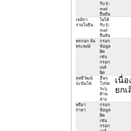
รับ E-
mail
ยืนยัน
เขมิกา
ไม่ได้
รามโยธิน
รับ E-
mail
ยืนยัน
พรกนก จัน
กรอก
ทระพงษ์
ข้อมูล
ผิด
เช่น
กรอก
เมล์
ผิด
เนื่
สุทธิวัฒน์
อื่นๆ
ปะนันโต
โปรด
ยกเ
ระบุ
ด้าน
ล่าง
พริมา
กรอก
กาลา
ข้อมูล
ผิด
เช่น
กรอก
เมล์