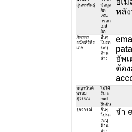
อีเม
สุนทรพันธุ์
ข้อมูล
หลัง
ผิด
เช่น
กรอก
เมล์
ผิด
emai
ภัทรพร
อื่นๆ
ธนัชศิริธีร
โปรด
pata
เดช
ระบุ
ด้าน
อัพเ
ล่าง
ต้อง
acco
ชญานันต์
ไม่ได้
พรหม
รับ E-
สุวรรณ
mail
ยืนยัน
จำ e
รุจจกรณ์
อื่นๆ
โปรด
ระบุ
ด้าน
ล่าง