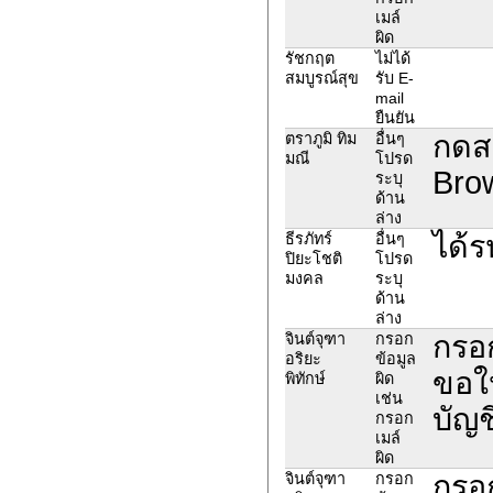
เมล์
ผิด
รัชกฤต
ไม่ได้
สมบูรณ์สุข
รับ E-
mail
ยืนยัน
กดสม
ตราภูมิ ทิม
อื่นๆ
มณี
โปรด
Bro
ระบุ
ด้าน
ล่าง
ได้ร
ธีรภัทร์
อื่นๆ
ปิยะโชติ
โปรด
มงคล
ระบุ
ด้าน
ล่าง
กรอก
จินต์จุฑา
กรอก
อริยะ
ข้อมูล
ขอให
พิทักษ์
ผิด
เช่น
บัญช
กรอก
เมล์
ผิด
กรอก
จินต์จุฑา
กรอก