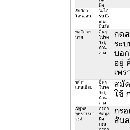
ผิด
ลักษิกา
ไม่ได้
โอนอ่อน
รับ E-
mail
ยืนยัน
กดส
พศวัต ทา
อื่นๆ
นาม
โปรด
ระบบ
ระบุ
ด้าน
บอกร
ล่าง
อยู่
เพร
สมัค
ชลิตา
อื่นๆ
แทนเอี่ยม
โปรด
ใช้ ก
ระบุ
ด้าน
ล่าง
กรอก
ณัฐพล
กรอก
พุทธจรรยา
ข้อมูล
สับส
วงศ์
ผิด
เช่น
กรอก