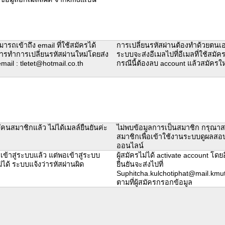
มารถเข้าถึง email ที่ใช้สมัครได้
การเปลี่ยนรหัสผ่านต้องทำด้วยตนเ
ารทำการเปลี่ยนรหัสผ่านใหม่โดยส่ง
ระบบจะส่งอีเมลไปที่อีเมลที่ใช้สมัคร
 email : tletet@hotmail.co.th
กรณีนี้ต้องลบ account แล้วสมัครให
คนสมาชิกแล้ว ไม่ได้เมลล์ยืนยันค่ะ
ไม่พบข้อมูลการเป็นสมาชิก กรุณาส
สมาชิกเพื่อเข้าใช้งานระบบดูผลสอ
ออนไลน์
เข้าสู่ระบบแล้ว แต่พอเข้าสู่ระบบ
ผู้สมัครไม่ได้ activate account โดย
ม่ได้ ระบบแจ้งว่ารหัสผ่านผิด
ยืนยันจะส่งไปที่
Suphitcha.kulchotiphat@mail.kmut
ตามที่ผู้สมัครกรอกข้อมูล