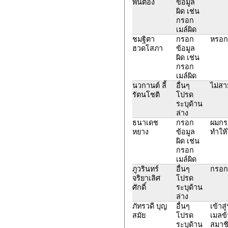
พันตอง
ข้อมูล
ผิด เช่น
กรอก
เมล์ผิด
ชมฐิตา
กรอก
หรอกอ
ฮวดโสภา
ข้อมูล
ผิด เช่น
กรอก
เมล์ผิด
นวกานต์ ลี้
อื่นๆ
ไม่สา
รัตนโชติ
โปรด
ระบุด้าน
ล่าง
ธนาเดช
กรอก
ผมกร
หยาง
ข้อมูล
ทำให้
ผิด เช่น
กรอก
เมล์ผิด
ภูวรินทร์
อื่นๆ
กรอก
จริยาเลิศ
โปรด
ศักดิ์
ระบุด้าน
ล่าง
ภัทรวดี บุญ
อื่นๆ
เข้าส
สมัย
โปรด
เมลข้
ระบุด้าน
สมาช