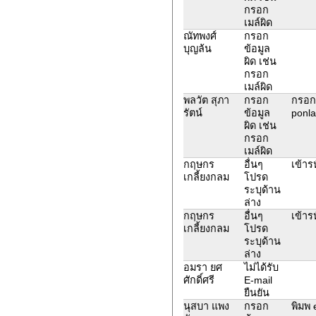
กรอก
เมล์ผิด
ณัทพงศ์
กรอก
บุญล้น
ข้อมูล
ผิด เช่น
กรอก
เมล์ผิด
พลวัต สุภา
กรอก
กรอก 
รัตน์
ข้อมูล
ponla
ผิด เช่น
กรอก
เมล์ผิด
กฤษกร
อื่นๆ
เข้ารห
เกลี้ยงกลม
โปรด
ระบุด้าน
ล่าง
กฤษกร
อื่นๆ
เข้ารห
เกลี้ยงกลม
โปรด
ระบุด้าน
ล่าง
อมรา ยศ
ไม่ได้รับ
ศักดิ์ศรี
E-mail
ยืนยัน
นุสบา แพง
กรอก
พิมพ 