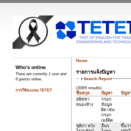
Home
Who's online
รายการแจ้งปัญหา
There are currently
1 user
and
Search Report
8 guests
online.
(3089 results)
การใช้คะแนน TETET
ชื่อสกุล
ปัญหา
ปัญหา
สุพิชชา
กรอก
หนองห้าง
ข้อมูล
ผิด เช่น
กรอก
เมล์ผิด
ชุติภา หวัง
อื่นๆ
ขึ้นว
โรจนรัตน์
โปรด
รหัสใ