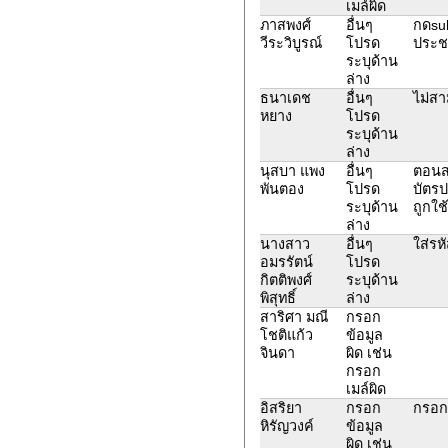
เมล์ผิด
ภาสพงศ์
อื่นๆ
กดsub
วีระวิบูรณ์
โปรด
ประช
ระบุด้าน
ล่าง
ธนาเดช
อื่นๆ
ไม่สา
หยาง
โปรด
ระบุด้าน
ล่าง
นุสบา แพง
อื่นๆ
ตอนสม
พันตอง
โปรด
บัตร
ระบุด้าน
ถูกใช
ล่าง
นางสาว
อื่นๆ
ใส่รหั
อมรรัตน์
โปรด
กิตติพงศ์
ระบุด้าน
พิสุทธิ์
ล่าง
สาริศา มณี
กรอก
โชติแก้ว
ข้อมูล
จินดา
ผิด เช่น
กรอก
เมล์ผิด
อิสริยา
กรอก
กรอก
หิรัญวงค์
ข้อมูล
ผิด เช่น