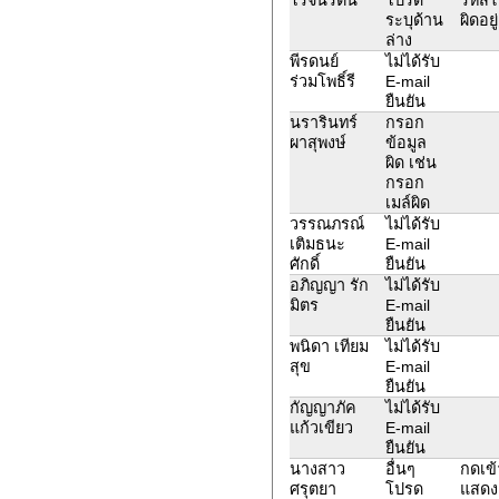
ระบุด้าน
ผิดอยู
ล่าง
พีรดนย์
ไม่ได้รับ
ร่วมโพธิ์รี
E-mail
ยืนยัน
นรารินทร์
กรอก
ผาสุพงษ์
ข้อมูล
ผิด เช่น
กรอก
เมล์ผิด
วรรณภรณ์
ไม่ได้รับ
เติมธนะ
E-mail
ศักดิ์
ยืนยัน
อภิญญา รัก
ไม่ได้รับ
มิตร
E-mail
ยืนยัน
พนิดา เทียม
ไม่ได้รับ
สุข
E-mail
ยืนยัน
กัญญาภัค
ไม่ได้รับ
แก้วเขียว
E-mail
ยืนยัน
นางสาว
อื่นๆ
กดเข้
ศรุตยา
โปรด
แสดง 