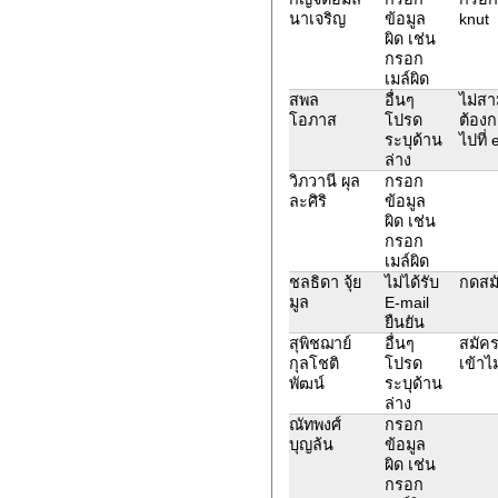
นาเจริญ
ข้อมูล
knut
ผิด เช่น
กรอก
เมล์ผิด
สพล
อื่นๆ
ไม่สา
โอภาส
โปรด
ต้องก
ระบุด้าน
ไปที่
ล่าง
วิภวานี ผุล
กรอก
ละศิริ
ข้อมูล
ผิด เช่น
กรอก
เมล์ผิด
ชลธิดา จุ้ย
ไม่ได้รับ
กดสมั
มูล
E-mail
ยืนยัน
สุพิชฌาย์
อื่นๆ
สมัคร
กุลโชติ
โปรด
เข้าไ
พัฒน์
ระบุด้าน
ล่าง
ณัทพงศ์
กรอก
บุญล้น
ข้อมูล
ผิด เช่น
กรอก