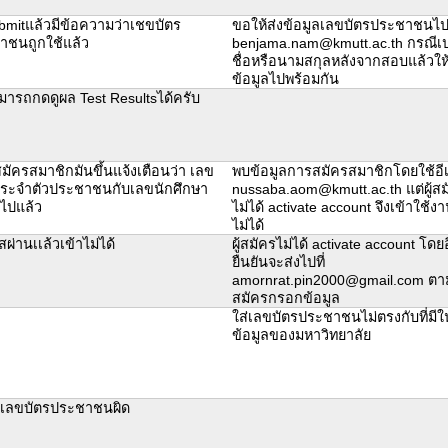
mitแล้วมีข้อความว่าเชขบัตร
ขอให้ส่งข้อมูลเลขบัตรประชาชนไปท
าชนถูกใช้แล้ว
benjama.nam@kmutt.ac.th กรณีเป
ชื่อหรือนามสกุลหลังจากสอบแล้วให้
ข้อมูลไปพร้อมกัน
มารถกดดูผล Test Resultsได้ครับ
ัครสมาชิกมันขึ้นแจ้งเตือนว่า เลข
พบข้อมูลการสมัครสมาชิกโดยใช้อี
ประจำตัวประชาชนกับเลขนักศึกษา
nussaba.aom@kmutt.ac.th แต่ผู้สม
้ไปแล้ว
ไม่ได้ activate account จึงเข้าใช้
ไม่ได้
สผ่านเเล้วเข้าไม่ได้
ผู้สมัครไม่ได้ activate account โดย
ยืนยันจะส่งไปที่
amornrat.pin2000@gmail.com ตามที
สมัครกรอกข้อมูล
ใส่เลขบัตรประชาชนไม่ตรงกับที่มี
ข้อมูลของมหาวิทยาลัย
เลขบัตรประชาชนผิด