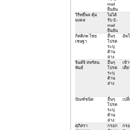
mail
ยืนยัน
วิริทธิ์พล คุ้ม
ไม่ได้
มงคล
รับ E-
mail
ยืนยัน
กิตติภพ ไชย
อื่นๆ
อัพ
เชษฐา
โปรด
ระบุ
ด้าน
ล่าง
จินต์จิ สหรัตน
อื่นๆ
เข้า
พันธ์
โปรด
เดีย
ระบุ
ด้าน
ล่าง
ปัณฑ์ชนิต
อื่นๆ
เปล
โปรด
ระบุ
ด้าน
ล่าง
ศุภิสรา
กรอก
กรอ