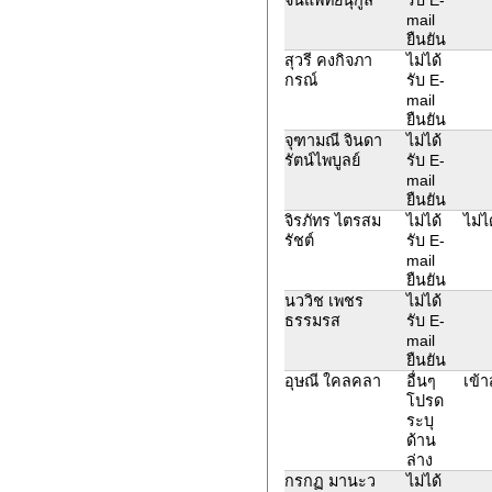
mail
ยืนยัน
สุวรี คงกิจภา
ไม่ได้
กรณ์
รับ E-
mail
ยืนยัน
จุฑามณี จินดา
ไม่ได้
รัตน์ไพบูลย์
รับ E-
mail
ยืนยัน
จิรภัทร ไตรสม
ไม่ได้
ไม่ไ
รัชต์
รับ E-
mail
ยืนยัน
นววิช เพชร
ไม่ได้
ธรรมรส
รับ E-
mail
ยืนยัน
อุษณี ใคลคลา
อื่นๆ
เข้า
โปรด
ระบุ
ด้าน
ล่าง
กรกฏ มานะว
ไม่ได้