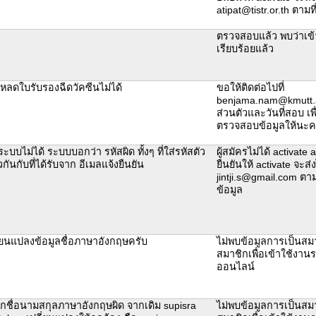
atipat@tistr.or.th ตามท
ตรวจสอบแล้ว พบว่าเข้
เรียบร้อยแล้ว
โหลดใบรับรองฉีดวัคซีนไม่ได้
ขอให้ติดต่อไปที่
benjama.nam@kmutt.ac
ส่วนตัวและวันที่สอบ เพื่
ตรวจสอบข้อมูลให้นะ
ระบบไม่ได้ ระบบบอกว่า รหัสผิด ทั้งๆ ที่ใส่รหัสตัว
ผู้สมัครไม่ได้ activate
วกันกับที่ได้รับจาก อีเมลแจ้งยืนยัน
ยืนยันให้ activate จะส่ง
jintji.s@gmail.com ตาม
ข้อมูล
ี่ยนแปลงข้อมูลชื่อภาษาอังกฤษครับ
ไม่พบข้อมูลการเป็นสม
สมาชิกเพื่อเข้าใช้งา
ออนไลน์
กชื่อนามสกุลภาษาอังกฤษผิด จากเดิม supisra
ไม่พบข้อมูลการเป็นสม