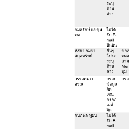
ระบุ
ด้าน
ล่าง
กมลรักษ์ แขขุน
ไม่ได้
ทด
รับ E-
mail
ยืนยัน
หัสยา อมรา
อื่นๆ
ขอส
สกุลทรัพย์
โปรด
ทดส
ระบุ
สาม
ด้าน
Mem
ล่าง
ปุ่ม
วรรณนภา
กรอก
กรอ
อรุณ
ข้อมูล
ผิด
เช่น
กรอก
เมล์
ผิด
กนกพล ฟูฝน
ไม่ได้
รับ E-
mail