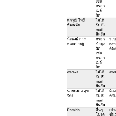
เช่น
กรอก
เมล์
ผิด
สุภวุฒิ โพธิ์
ไม่ได้
พัฒนชัย
รับ E-
mail
ยืนยัน
นัฐพงษ์ การ
กรอก
ระบุ
ธนะศาษญ์
ข้อมูล
nat
ผิด
ต้อ
เช่น
กรอก
เมล์
ผิด
wadwa
ไม่ได้
awd
รับ E-
mail
ยืนยัน
นายมงคล สุข
ไม่ได้
ต้อ
จิตร
รับ E-
ครั
mail
ยืนยัน
Ramida
อื่นๆ
เข้า
โปรด
ขึ้น