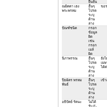
ยืนยัน
ณมิตตา เฮง
อื่นๆ
ขอรห
พระพรหม
โปรด
ระบุ
ด้าน
ล่าง
ปัณฑ์ชนิต
กรอก
ข้อมูล
ผิด
เช่น
กรอก
เมล์
ผิด
นิภาพรรณ
อื่นๆ
ยังไ
โปรด
เมษ
ระบุ
ได้ค
ด้าน
ล่าง
ปิยฉัตร พรหม
อื่นๆ
เข้า
พันธ์
โปรด
ระบุ
ด้าน
ล่าง
อธิปัตย์ รัตนะ
ไม่ได้
รับ E-