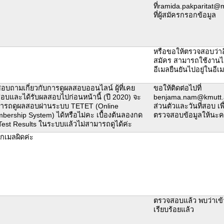
ที่ramida.pakparitat@
ที่ผู้สมัครกรอกข้อมูล
หรือขอให้ตรวจสอบว่าอ
สมัคร สามารถใช้งานได้
อีเมลยืนยันไปอยู่ในอีเ
อบถามเกี่ยวกับการดูผลสอบออนไลน์ ผู้ที่เคย
ขอให้ติดต่อไปที่
อบและได้รับผลสอบไปก่อนหน้านี้ (ปี 2020) จะ
benjama.nam@kmutt.ac
ารถดูผลสอบผ่านระบบ TETET (Online
ส่วนตัวและวันที่สอบ เพื่
bership System) ได้หรือไม่คะ เบื้องต้นลองกด
ตรวจสอบข้อมูลให้นะ
 Test Results ในระบบแล้วไม่สามารถดูได้ค่ะ
กเมลผิดค่ะ
ตรวจสอบแล้ว พบว่าเข้
เรียบร้อยแล้ว