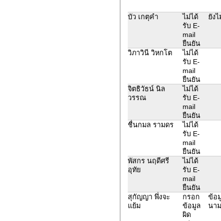
บัว เกตุคำ
ไม่ได้
ยังไ
รับ E-
mail
ยืนยัน
วิภาวินี วิหกโต
ไม่ได้
รับ E-
mail
ยืนยัน
จิตธิวัธน์ นิล
ไม่ได้
วรรณ
รับ E-
mail
ยืนยัน
ชื่นกมล รามดร
ไม่ได้
รับ E-
mail
ยืนยัน
พัสกร นฤดีศรี
ไม่ได้
อุทัย
รับ E-
mail
ยืนยัน
สุกัญญา พึ่งจะ
กรอก
ข้อม
แย้ม
ข้อมูล
นาม
ผิด