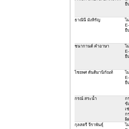
ยื
ธาณินี มังหิรัญ
ไม
E-
ยื
ชนากานต์ คำอาษา
ไม
E-
ยื
ไชยพศ ตันติมานิกัณท์
ไม
E-
ยื
กรณ์ สระน้ำ
ก
ข้
เช
ก
ผิ
กุลสตรี จีราพันธุ์
ไม