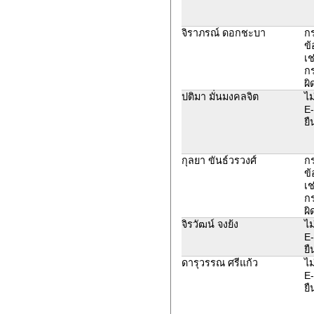
จิราภรณ์ ดอกชะบา
ก
ข้
เช
ก
ผิ
ปติมา มั่นมงคลจิต
ไม
E-
ยื
กุลยา ขันธ์วรวงศ์
ก
ข้
เช
ก
ผิ
จิรวัฒน์ จงย้ง
ไม
E-
ยื
ดารุวรรณ ศรีแก้ว
ไม
E-
ยื