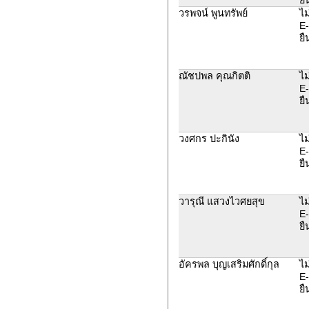
วรพจน์ พูนทรัพย์
ไม
E-
ยื
ณัชปพล คุณกิตติ
ไม
E-
ยื
วงศกร ปะกินัง
ไม
E-
ยื
วารุณี แสวงไวศยสุข
ไม
E-
ยื
อัครพล บุญเสริมศักดิ์กุล
ไม
E-
ยื