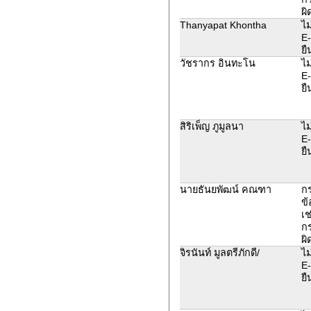
ผิ
Thanyapat Khontha
ไม
E-
ยื
วัชรากร อินทะโน
ไม
E-
ยื
สิริเพ็ญ ภูมูลนา
ไม
E-
ยื
นายธันยพัฒน์ คณฑา
ก
ข้
เช
ก
ผิ
จิรนันท์ มูลตรีภักดี/
ไม
E-
ยื