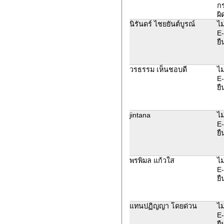
ก
ผิ
นิรันดร์ ไชยยันต์บูรณ์
ไม
E-
ยื
วรธรรม เห็นชอบดี
ไม
E-
ยื
jintana
ไม
E-
ยื
พรพิมล แก้วใส
ไม
E-
ยื
แทนปฏิญญา โดยด่วน
ไม
E-
ยื