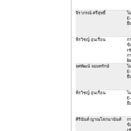
จิราภรณ์ ศรีสุทธิ์
ไม
E-
ยื
พีรวิชญ์ อุ่นเรือน
ก
ข้
เช
ก
ผิ
ยศพัฒน์ จอมทรักษ์
ไม
E-
ยื
พีรวิชญ์ อุ่นเรือน
ไม
E-
ยื
ศิรินันท์ ญาณโสภนานันท์
ก
ข้
เช