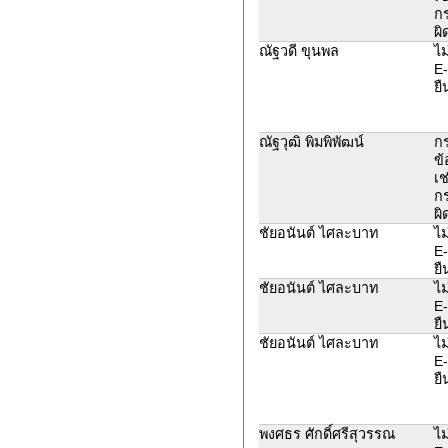
ก
ผิ
ณัฐวดี ขุนพล
ไม
E-
ยื
ณัฐวุฒิ พิมพิพัฒน์
ก
ข้
เช
ก
ผิ
ชัยอนันต์​ ไศละบาท
ไม
E-
ยื
ชัยอนันต์​ ไศละบาท
ไม
E-
ยื
ชัยอนันต์​ ไศละบาท
ไม
E-
ยื
พงศธร ศักดิ์ศรีสุวรรณ
ไม