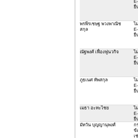
E-
ยื
พรพีรเชษฐ พวงพาณิช
ไม
สกุล
E-
ยื
ณัฐพงศ์ เฟื่องฟูนวกิจ
ไม
E-
ยื
ภูธเนศ ทัพสกุล
ไม
E-
ยื
เมธา อะทะไชย
ไม
E-
ยื
มัทวัน บุญญานุพงศ์
ก
ข้
เช