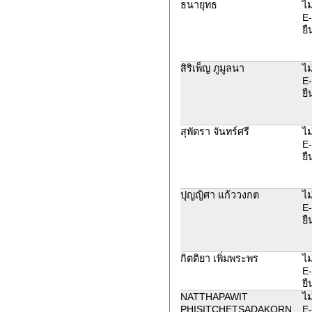
ธนายุทธ
ไม
E-
ยื
สิริเพ็ญ ภูมูลนา
ไม
E-
ยื
สุพัตรา จันทร์ศรี
ไม
E-
ยื
ปุญญิศา แก้ววงกต
ไม
E-
ยื
กิตติยา เพิ่มพระพร
ไม
E-
ยื
NATTHAPAWIT
ไม
PHISITCHETSADAKORN
E-