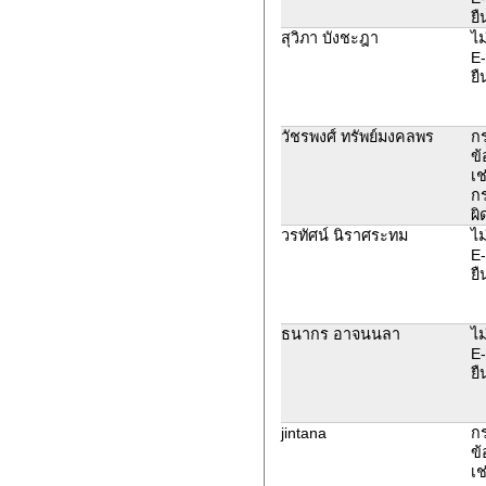
ยื
สุวิภา บังชะฎา
ไม
E-
ยื
วัชรพงศ์ ทรัพย์มงคลพร
ก
ข้
เช
ก
ผิ
วรทัศน์ นิราศระทม
ไม
E-
ยื
ธนากร อาจนนลา
ไม
E-
ยื
jintana
ก
ข้
เช