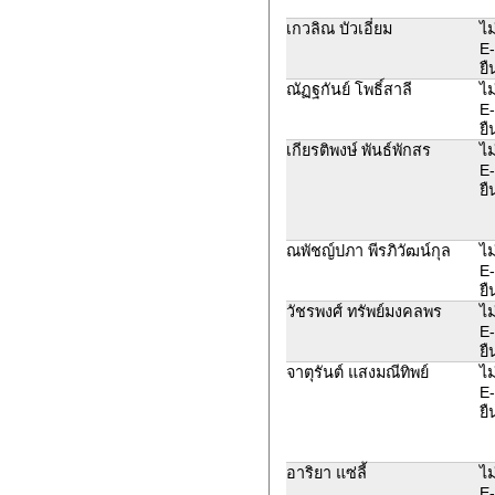
เกวลิณ บัวเอี่ยม
ไม
E-
ยื
ณัฏฐกันย์ โพธิ์สาลี
ไม
E-
ยื
เกียรติพงษ์ พันธ์พักสร
ไม
E-
ยื
ณพัชญ์ปภา พีรภิวัฒน์กุล
ไม
E-
ยื
วัชรพงศ์ ทรัพย์มงคลพร
ไม
E-
ยื
จาตุรันต์ แสงมณีทิพย์
ไม
E-
ยื
อาริยา แซ่ลี้
ไม
E-