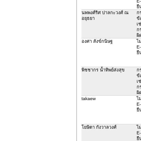
E-
ยื
นพพงศ์ริศ ปาลกะวงศ์ ณ
ก
อยุธยา
ข้
เช
ก
ผิ
องศา สังข์กนิษฐ
ไม
E-
ยื
พิชชากร น้ำทิพย์ส่งสุข
ก
ข้
เช
ก
ผิ
takaew
ไม
E-
ยื
โยษิตา กังวาลวงศ์
ไม
E-
ยื