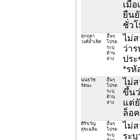
เมื่
ยืน
ชั่ว
ไม่
สุกฤตา
อื่นๆ
วงศ์ล้ำเลิศ
โปรด
ว่าร
ระบุ
ด้าน
ประ
ล่าง
*รห
ไม่ส
นนธวัช
อื่นๆ
รัตนะ
โปรด
ขึ้น
ระบุ
ด้าน
แต่
ล่าง
ล็อค
ไม่ส
ศิริขวัญ
อื่นๆ
สุขเฉลิม
โปรด
ระบุ
ระบุ