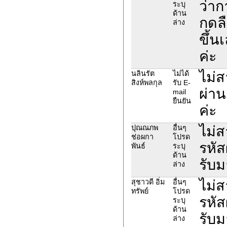
ว่าก
ระบุ
ด้าน
กดลื
ล่าง
ขึ้น
ค่ะ
ไม่ส
นลินรัต
ไม่ได้
สิงห์พลกุล
รับ E-
ผ่าน
mail
ยืนยัน
ค่ะ
ไม่
ปุณณภพ
อื่นๆ
ช่อผกา
โปรด
รหัส
พันธ์
ระบุ
ด้าน
รับม
ล่าง
ไม่
สุชาวดี อิ่ม
อื่นๆ
ทรัพย์
โปรด
รหัส
ระบุ
ด้าน
รับม
ล่าง