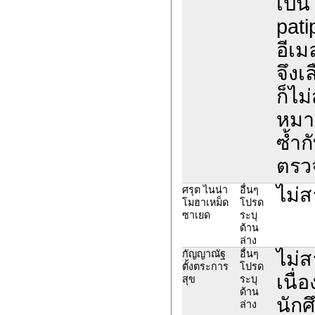
เป็น
pati
อีเม
จึงเ
ก็ไม
หมา
ซ้ำก
ตรว
ไม่
ศรุต ไนน่า
อื่นๆ
โมฮาเหม็ด
โปรด
ซาเยด
ระบุ
ด้าน
ล่าง
ไม่ส
กัญญาณัฐ
อื่นๆ
ตั้งตระการ
โปรด
เนื่
สุข
ระบุ
ด้าน
นัก
ล่าง