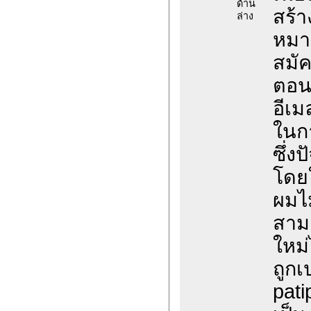
ด้าน
สร้า
ล่าง
หมา
สมั
ตอน
อีเ
ในกา
ซึ่ง
โดยใ
ผมไ
สามา
ใหม่ไ
ถูกเ
pati