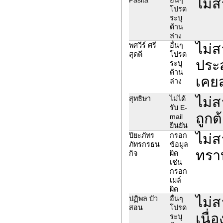
ไม่
โปรด
ระบุ
ด้าน
ล่าง
ไม่
พศวีร์ ศรี
อื่นๆ
สุดดี
โปรด
ประ
ระบุ
ด้าน
เคยส
ล่าง
ไม่ส
สุทธิษา
ไม่ได้
รับ E-
ถูกต
mail
ยืนยัน
ไม่ส
ปิยะภัทร
กรอก
ภัทรกรธน
ข้อมูล
ทรา
กิจ
ผิด
เช่น
กรอก
เมล์
ผิด
ไม่ส
ปฏิพล บัว
อื่นๆ
สอน
โปรด
เนื่
ระบุ