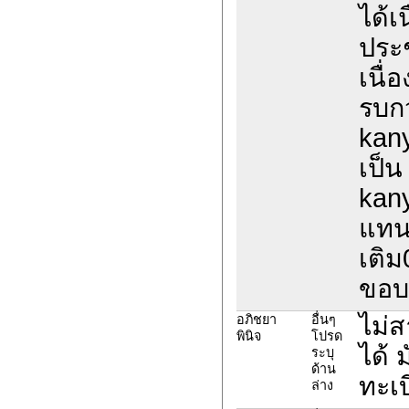
ได้เ
ประช
เนื่
รบก
kan
เป็น
kan
แทนค
เติ
ขอบ
ไม่
อภิชยา
อื่นๆ
พินิจ
โปรด
ได้ 
ระบุ
ด้าน
ทะเบ
ล่าง