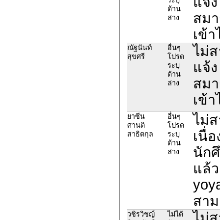
แจ้ง
ด้าน
สมาช
ล่าง
เข้า
ไม่
ณัฐนันท์
อื่นๆ
สุขศรี
โปรด
แจ้ง
ระบุ
ด้าน
สมาช
ล่าง
เข้า
ไม่
ยาซีน
อื่นๆ
ศานติ
โปรด
เนื่
สาธิตกุล
ระบุ
ด้าน
นักศ
ล่าง
แล้ว
yoy
สาม
ไม่
วชิรวิชญ์
ไม่ได้