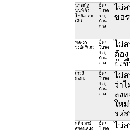
ไม่ส
นายณัฐ
อื่นๆ
นนท์ จิร
โปรด
ขอรห
โชติมงคล
ระบุ
เลิศ
ด้าน
ล่าง
ไม่ส
พงศธร
อื่นๆ
วงษ์ศรีแก้ว
โปรด
ต้อง
ระบุ
ด้าน
ยังข
ล่าง
ไม่
เกวลี
อื่นๆ
สะสม
โปรด
ว่าไม
ระบุ
ด้าน
ลงท
ล่าง
ใหม่
รหัส
ไม่
สุพิชฌาย์
อื่นๆ
ศิริตันหนึง
โปรด