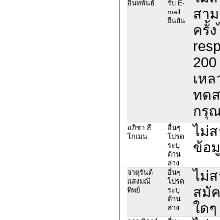
อินทพันธ์
รับ E-
สาม
mail
ยืนยัน
ครั้
resp
200 
เหลว
ทดส
กรุณ
ไม่
อภิชา สี
อื่นๆ
โกเมน
โปรด
ข้อม
ระบุ
ด้าน
ล่าง
ไม่
จาตุรันต์
อื่นๆ
แสงมณี
โปรด
สมัค
ทิพย์
ระบุ
ด้าน
ใดๆ
ล่าง