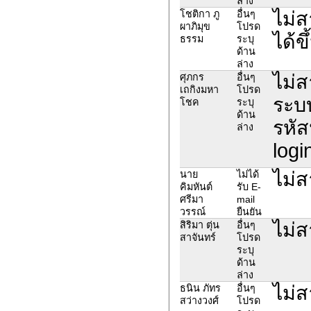
ล่าง
ไม่ส
โชติกา ภู
อื่นๆ
ผาภิมุข
โปรด
ได้ข
ธรรม
ระบุ
ด้าน
ล่าง
ไม่ส
ศุภกร
อื่นๆ
เถกิงมหา
โปรด
ระบบ
โชค
ระบุ
ด้าน
รหัส
ล่าง
logi
ไม่ส
นาย
ไม่ได้
คิมหันต์
รับ E-
ศรีมา
mail
วรรณ์
ยืนยัน
ไม่
สิริมา ตุ่น
อื่นๆ
สาจันทร์
โปรด
ระบุ
ด้าน
ล่าง
ไม่
ธนิน ภัทร
อื่นๆ
สว่างวงศ์
โปรด