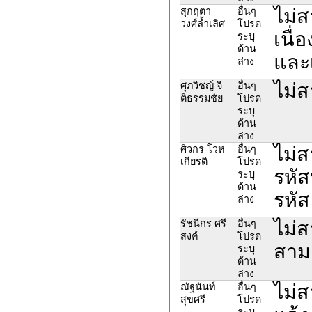
ไม่
สุกฤตา
อื่นๆ
วงศ์ล้ำเลิศ
โปรด
เนื่
ระบุ
ด้าน
และเ
ล่าง
ไม่
ศุภวิชญ์ จิ
อื่นๆ
ติธรรมชัย
โปรด
ระบุ
ด้าน
ล่าง
ไม่ส
ศิวกร โวห
อื่นๆ
เกียรติ
โปรด
รหัส
ระบุ
ด้าน
รหั
ล่าง
ไม่ส
รัชนีกร ศรี
อื่นๆ
สงค์
โปรด
สามา
ระบุ
ด้าน
ล่าง
ไม่
ณัฐนันท์
อื่นๆ
สุขศรี
โปรด
ระบุ