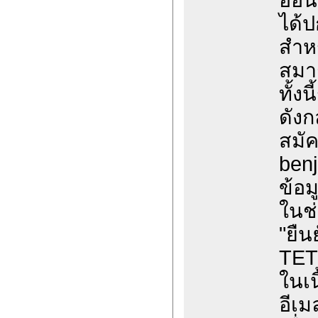
ได้ป
สำหร
สมา
ทั้ง
ดังก
สมัค
ben
ข้อมู
ในช่
"ยื
TET
ในเน
อีเม