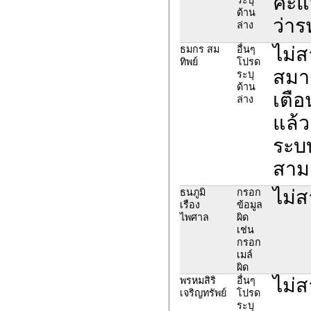
คะแน
ด้าน
ว่าร
ล่าง
ไม่ส
ธมกร สม
อื่นๆ
ทิพย์
โปรด
สมา
ระบุ
ด้าน
เตือ
ล่าง
แล้ว
ระบบ
สามา
ไม่ส
ธนภูมิ
กรอก
เรือง
ข้อมูล
ไพศาล
ผิด
เช่น
กรอก
เมล์
ผิด
ไม่ส
พรหมสิริ
อื่นๆ
เจริญทรัพย์
โปรด
ระบุ