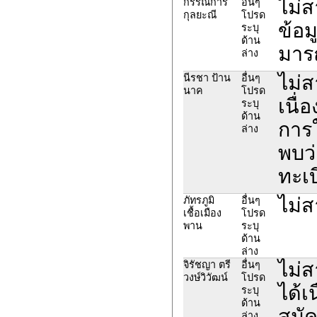
ไม่
กรรณิการ์
อื่นๆ
กุลยะณี
โปรด
ข้อม
ระบุ
ด้าน
มารถ
ล่าง
ไม่
นีรชา ป้าน
อื่นๆ
นาค
โปรด
เนื
ระบุ
ด้าน
การใ
ล่าง
พบว่
ทะเ
ไม่
ภัทรภูมิ
อื่นๆ
เชื้อเมือง
โปรด
พาน
ระบุ
ด้าน
ล่าง
ไม่
จิรัชญา ตรี
อื่นๆ
วงษ์วิวัฒน์
โปรด
ได้เ
ระบุ
ด้าน
สมัค
ล่าง