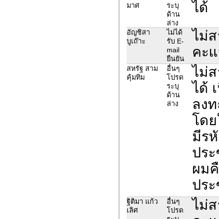
ได้
มาศ
ระบุ
ด้าน
ล่าง
ไม่ส
อัญชิสา
ไม่ได้
บูเถ๊าะ
รับ E-
คะแ
mail
ยืนยัน
ไม่ส
สหรัฐ สาม
อื่นๆ
คุ้มทิม
โปรด
ได้ 
ระบุ
ด้าน
ลงทะ
ล่าง
โดยใ
มีรห
ประช
ผมค
ประ
ไม่ส
ฐิติมา แก้ว
อื่นๆ
เลิศ
โปรด
ระบุ