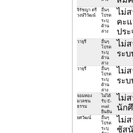
ไม่ส
จิรัชญา ตรี
อื่นๆ
วงษ์วิวัฒน์
โปรด
คะแน
ระบุ
ด้าน
ประจ
ล่าง
ไม่ส
วายุรี
อื่นๆ
โปรด
ระบบ
ระบุ
ด้าน
ล่าง
ไม่ส
วายุรี
อื่นๆ
โปรด
ระบบ
ระบุ
ด้าน
ล่าง
ไม่ส
จอมทอง
ไม่ได้
มวลชน
รับ E-
นักศ
ธรรม
mail
ยืนยัน
ไม่ส
ยศวัฒน์
อื่นๆ
โปรด
ชัสน
ระบุ