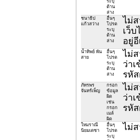
ระบุ
ด้าน
ล่าง
ไม่
ชนาธิป
อื่นๆ
แก้วสว่าง
โปรด
เว็บ
ระบุ
ด้าน
อยู่
ล่าง
ไม่ส
น้ำทิพย์ พัน
อื่นๆ
สาย
โปรด
ว่าเ
ระบุ
ด้าน
รหัส
ล่าง
ไม่ส
ภัทรพร
กรอก
จันทร์เพ็ญ
ข้อมูล
ว่าเ
ผิด
เช่น
รหัส
กรอก
เมล์
ผิด
ไม่ส
ใหมราณี
อื่นๆ
นิยมเดชา
โปรด
ระบุ