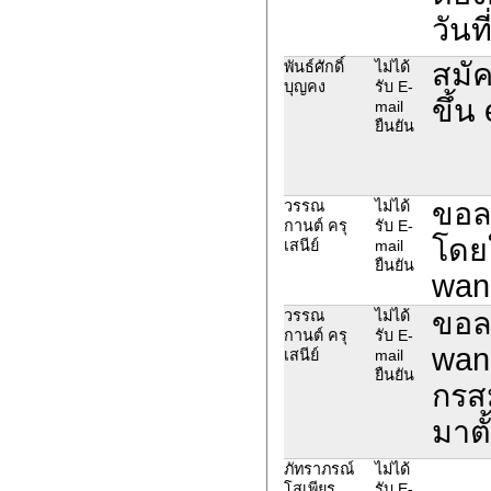
วันท
สมัค
พันธ์ศักดิ์
ไม่ได้
บุญคง
รับ E-
ขึ้น
mail
ยืนยัน
ขอล
วรรณ
ไม่ได้
กานต์ ครุ
รับ E-
โดยใ
เสนีย์
mail
ยืนยัน
wan
ขอลบ
วรรณ
ไม่ได้
กานต์ ครุ
รับ E-
wan
เสนีย์
mail
ยืนยัน
กรสม
มาตั
ภัทราภรณ์
ไม่ได้
โสเพียร
รับ E-