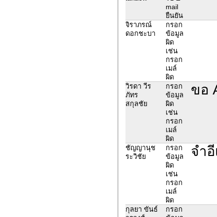
mail
ยืนยัน
จิราภรณ์
กรอก
ดอกชะบา
ข้อมูล
ผิด
เช่น
กรอก
เมล์
ผิด
ขอ A
วิรดา วีร
กรอก
ภัทร
ข้อมูล
สกุลชัย
ผิด
เช่น
กรอก
เมล์
ผิด
จำอี
ชัญญานุช
กรอก
ระวิชัย
ข้อมูล
ผิด
เช่น
กรอก
เมล์
ผิด
กุลยา ขันธ์
กรอก