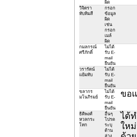
ผิด
วิจิตรา
กรอก
ทับทิมสี
ข้อมูล
ผิด
เช่น
กรอก
เมล์
ผิด
กมลกรณ์
ไม่ได้
ศรีภักดิ์
รับ E-
mail
ยืนยัน
วรารัตน์
ไม่ได้
แย้มทับ
รับ E-
mail
ยืนยัน
ขอแล
ขลากร
ไม่ได้
มโนภิรมย์
รับ E-
mail
ยืนยัน
ได้ท
ธิติพงศ์
อื่นๆ
หวลกระ
โปรด
ใหม่
โทก
ระบุ
ด้าน
ด้วย
ล่าง