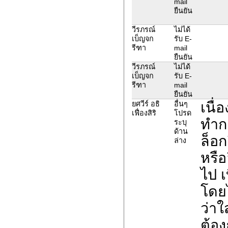
mail
ยืนยัน
วีรภรณ์
ไม่ได้
เบ็ญจก
รับ E-
รีฑา
mail
ยืนยัน
วีรภรณ์
ไม่ได้
เบ็ญจก
รับ E-
รีฑา
mail
ยืนยัน
เนื่
ยศวีร์ อธิ
อื่นๆ
เฟื่องสิริ
โปรด
ทำก
ระบุ
ด้าน
ล็อก
ล่าง
หรือ
ไป เ
โดย
ว่าใ
ต้อง