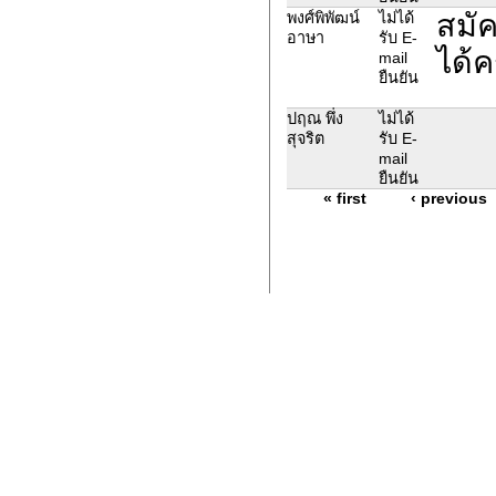
สมั
พงศ์พิพัฒน์
ไม่ได้
อาษา
รับ E-
ได้ค
mail
ยืนยัน
ปฤณ พึ่ง
ไม่ได้
สุจริต
รับ E-
mail
ยืนยัน
« first
‹ previous