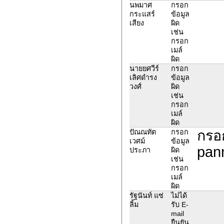
นพมาศ
กรอก
กระแสร์
ข้อมูล
เสียง
ผิด
เช่น
กรอก
เมล์
ผิด
นายยศวีร์
กรอก
เลิศดำรง
ข้อมูล
วงศ์
ผิด
เช่น
กรอก
เมล์
ผิด
กรอก
ปัณณทัต
กรอก
เวศม์
ข้อมูล
pan
ประภา
ผิด
เช่น
กรอก
เมล์
ผิด
รัฐนันท์ แซ่
ไม่ได้
ลิ้ม
รับ E-
mail
ยืนยัน