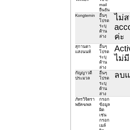
mail
ยืนยัน
ไม่ส
Kongtemin
อื่นๆ
โปรด
acco
ระบุ
ด้าน
ค่ะ
ล่าง
Acti
สุกานดา
อื่นๆ
แสงนนท์
โปรด
ไม่
ระบุ
ด้าน
ล่าง
ลบแ
กัญญาวดี
อื่นๆ
ประมวล
โปรด
ระบุ
ด้าน
ล่าง
ภัทรวิจิตรา
กรอก
พยัคฆพล
ข้อมูล
ผิด
เช่น
กรอก
เมล์