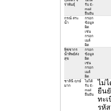
ราพันธุ์
รับ E-
mail
ยืนยัน
กรณ์ สระ
กรอก
น้ำ
ข้อมูล
ผิด
เช่น
กรอก
เมล์
ผิด
พิชชากร
กรอก
น้ำทิพย์ส่ง
ข้อมูล
สุข
ผิด
เช่น
กรอก
เมล์
ผิด
ไม่ไ
ชาลินี ฤกษ์
ไม่ได้
มาก
รับ E-
ยืนย
mail
ยืนยัน
ทะเ
รหัส