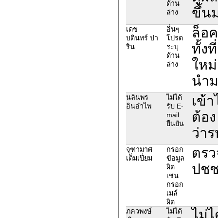
ด้าน
ขึ้น
ล่าง
ล็อค
เดช
อื่นๆ
บดินทร์ ปา
โปรด
ทั้ง
ริน
ระบุ
ด้าน
ใหม่
ล่าง
นำมา
เข้า
นลินพร
ไม่ได้
อินอำไพ
รับ E-
ต้อง
mail
ยืนยัน
ว่าร
ตรว
จุฑามาศ
กรอก
เต็มเปี่ยม
ข้อมูล
ปชช 
ผิด
เช่น
กรอก
เมล์
ผิด
ไม่ไ
ภควพงษ์
ไม่ได้