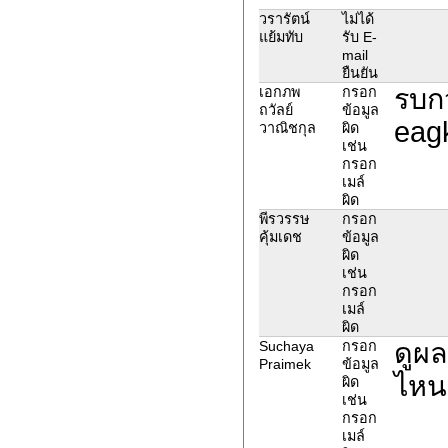
วรารัตน์
ไม่ได้
แย้มทับ
รับ E-
mail
ยืนยัน
รบก
เอกภพ
กรอก
ถวัลย์
ข้อมูล
eag
วาณิชกุล
ผิด
เช่น
กรอก
เมล์
ผิด
พีรวรรษ
กรอก
คุ้มเดช
ข้อมูล
ผิด
เช่น
กรอก
เมล์
ผิด
ดูผล
Suchaya
กรอก
Praimek
ข้อมูล
ไหน
ผิด
เช่น
กรอก
เมล์