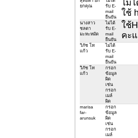
ไม่ไ
สุทธิดา ยก
ไม่ได้
ยกคุณ
รับ E-
ใช้
mail
ยืนยัน
ใช้H
นางสาว
ไม่ได้
ชลดา
รับ E-
คะแ
มะหะหมัด
mail
ยืนยัน
วิภัช โท
ไม่ได้
แก้ว
รับ E-
mail
ยืนยัน
วิภัช โท
กรอก
แก้ว
ข้อมูล
ผิด
เช่น
กรอก
เมล์
ผิด
marisa
กรอก
far-
ข้อมูล
arunsuk
ผิด
เช่น
กรอก
เมล์