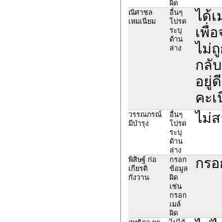
ผิด
ได้เ
ณิศาชล
อื่นๆ
เหมเนียม
โปรด
เพื่
ระบุ
ด้าน
ไม่ถ
ล่าง
กลับ
อยู่
คะเน
ไม่
วรรณภรณ์
อื่นๆ
มีบำรุง
โปรด
ระบุ
ด้าน
ล่าง
กรอ
พิสิษฐ์ ก่อ
กรอก
เกียรติ
ข้อมูล
กังวาน
ผิด
เช่น
กรอก
เมล์
ผิด