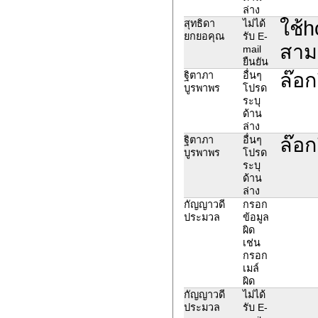
ล่าง
ใช้h
สุทธิดา
ไม่ได้
ยกยอคุณ
รับ E-
สาม
mail
ยืนยัน
ล๊อก
ฐิตาภา
อื่นๆ
บูรพาพร
โปรด
ระบุ
ด้าน
ล่าง
ล๊อก
ฐิตาภา
อื่นๆ
บูรพาพร
โปรด
ระบุ
ด้าน
ล่าง
กัญญาวดี
กรอก
ประมวล
ข้อมูล
ผิด
เช่น
กรอก
เมล์
ผิด
กัญญาวดี
ไม่ได้
ประมวล
รับ E-