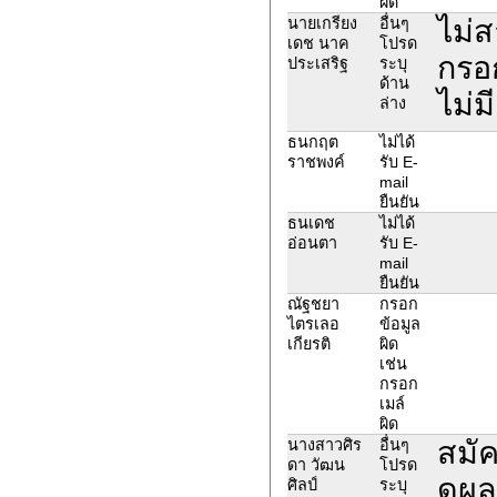
ผิด
ไม่
นายเกรียง
อื่นๆ
เดช นาค
โปรด
กรอ
ประเสริฐ
ระบุ
ด้าน
ไม่มี
ล่าง
ธนกฤต
ไม่ได้
ราชพงค์
รับ E-
mail
ยืนยัน
ธนเดช
ไม่ได้
อ่อนตา
รับ E-
mail
ยืนยัน
ณัฐชยา
กรอก
ไตรเลอ
ข้อมูล
เกียรติ
ผิด
เช่น
กรอก
เมล์
ผิด
สมัค
นางสาวศิร
อื่นๆ
ดา วัฒน
โปรด
ดูผล
ศิลป์
ระบุ