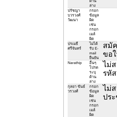
ด้าน
ล่าง
ปรัชญา
กรอก
บวรวงศ์
ข้อมูล
วัฒนา
ผิด
เช่น
กรอก
เมล์
ผิด
สมัค
ปรเมธี
ไม่ได้
ศรีจันทร์
รับ E-
ขอใ
mail
ยืนยัน
ไม่
Narathip
อื่นๆ
โปรด
รหัส
ระบุ
ด้าน
ล่าง
ไม่ส
กุลยา ขันธ์
กรอก
วรวงศ์
ข้อมูล
ประ
ผิด
เช่น
กรอก
เมล์
ผิด