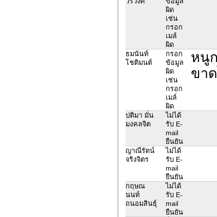
วรวงศ์
ข้อมูล
ผิด
เช่น
กรอก
เมล์
ผิด
หนู
ธมนันท์
กรอก
โชติมนต์
ข้อมูล
ขาด
ผิด
เช่น
กรอก
เมล์
ผิด
ปติมา มั่น
ไม่ได้
มงคลจิต
รับ E-
mail
ยืนยัน
ญาณีรัตน์
ไม่ได้
จริงจิตร
รับ E-
mail
ยืนยัน
กฤษณ
ไม่ได้
นนท์
รับ E-
ถนอมสินธุ์
mail
ยืนยัน