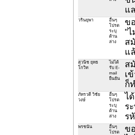
แล
ขอ
วรินยุพา
อื่นๆ
โปรด
"ไ
ระบุ
ด้าน
สม
ล่าง
แล
สม
สุวนิช ยุทธ
ไม่ได้
โกวิท
รับ E-
เข
mail
ยืนยัน
ก็
ได้
ภัทรวดี วิชัย
อื่นๆ
วงษ์
โปรด
ระ
ระบุ
ด้าน
รหั
ล่าง
ขอ
พรชนัน
อื่นๆ
โปรด