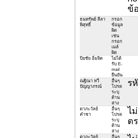
ข้
ธนทรัพย์ ลีลา
กรอก
พิสุทธิ์
ข้อมูล
ผิด
เช่น
กรอก
เมล์
ผิด
ปิยชัย อิ่มจิต
ไม่ได้
รับ E-
mail
ยืนยัน
รห
ณฐิณา ทวี
อื่นๆ
ปัญญาภรณ์
โปรด
ระบุ
ด้าน
ล่าง
ไม
ดาภะวัลย์
อื่นๆ
คำชา
โปรด
ตร
ระบุ
ด้าน
ล่าง
ดาภะวัลย์
อื่นๆ