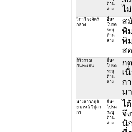
ด้าน
ไม
ล่าง
สม
วิภาวี จงจิตร์
อื่นๆ
กลาง
โปรด
พิ
ระบุ
ด้าน
พิ
ล่าง
สอ
กด
สิริวรรณ
อื่นๆ
กันทะเสน
โปรด
เน
ระบุ
ด้าน
กา
ล่าง
มา
ได
นางสาวกฤติ
อื่นๆ
ยาภรณ์ วิปุลา
โปรด
จึ
กร
ระบุ
ด้าน
นั
ล่าง