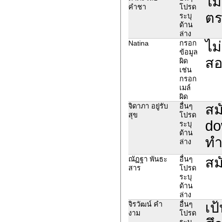
ไม
คำชา
โปรด
ตร
ระบุ
ด้าน
ล่าง
ไม่
Natina
กรอก
ข้อมูล
สอ
ผิด
เช่น
กรอก
เมล์
ผิด
สม
จิดาภา อยู่รับ
อื่นๆ
สุข
โปรด
do
ระบุ
ด้าน
ทำ
ล่าง
สม
ณัฏฐา พันธะ
อื่นๆ
สาร
โปรด
ระบุ
ด้าน
ล่าง
เป
จิรวัฒน์ คำ
อื่นๆ
งาม
โปรด
ระบุ