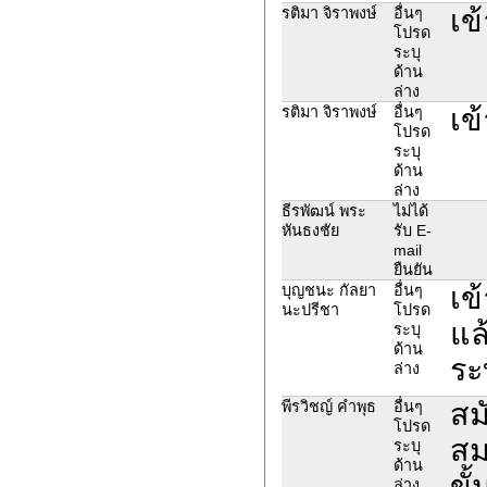
เข
รติมา จิราพงษ์
อื่นๆ
โปรด
ระบุ
ด้าน
ล่าง
เข
รติมา จิราพงษ์
อื่นๆ
โปรด
ระบุ
ด้าน
ล่าง
ธีรพัฒน์ พระ
ไม่ได้
หันธงชัย
รับ E-
mail
ยืนยัน
เข
บุญชนะ กัลยา
อื่นๆ
นะปรีชา
โปรด
แล
ระบุ
ด้าน
ระ
ล่าง
สม
พีรวิชญ์ คำพุธ
อื่นๆ
โปรด
สม
ระบุ
ด้าน
ขั
ล่าง