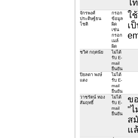
โท
ใช
จักรพงศ์
กรอก
ประดิษฐ์ธน
ข้อมูล
เป
โชติ
ผิด
เช่น
em
กรอก
เมล์
ผิด
ชวิศ กฤตนัย
ไม่ได้
รับ E-
mail
ยืนยัน
ปิยลดา พงษ์
ไม่ได้
แดง
รับ E-
mail
ยืนยัน
ขอ
วาชรัตน์ ทอง
ไม่ได้
สัมฤทธิ์
รับ E-
"ไ
mail
ยืนยัน
สม
แล