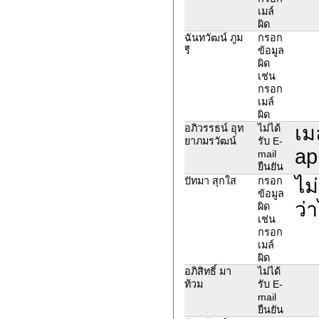
เมล์
ผิด
ฉันทวัฒน์ ภูม
กรอก
รี
ข้อมูล
ผิด
เช่น
กรอก
เมล์
ผิด
เม
อภิวรรธน์ อุท
ไม่ได้
ยาภมรวัฒน์
รับ E-
ap
mail
ยืนยัน
ไม
ปัทมา สุกใส
กรอก
ข้อมูล
ว่
ผิด
เช่น
กรอก
เมล์
ผิด
อภิสิทธิ์ มา
ไม่ได้
ท้วม
รับ E-
mail
ยืนยัน