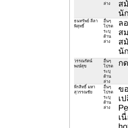
สม
ล่าง
นั
ลอ
ธนทรัพย์ ลีลา
อื่นๆ
พิสุทธิ์
โปรด
สม
ระบุ
ด้าน
สม
ล่าง
นั
กด
วรรณรัตน์
อื่นๆ
พงษ์สุข
โปรด
ระบุ
ด้าน
ล่าง
ขอ
พีรสิทธิ์ มหา
อื่นๆ
สุวรรณชัย
โปรด
เปล
ระบุ
ด้าน
Pe
ล่าง
เน
ho