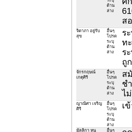
ศึ
ด้าน
61
ล่าง
สอ
ระ
จิดาภา อยู่รับ
อื่นๆ
สุข
โปรด
ทะ
ระบุ
ด้าน
ระ
ล่าง
ถู
สม
จักรกฤษณ์
อื่นๆ
เกตุศิริ
โปรด
ชำ
ระบุ
ด้าน
ไม
ล่าง
เข
ญาณิศา เจริญ
อื่นๆ
ศิริ
โปรด
ระบุ
ด้าน
ล่าง
มัลลิกา หนู
อื่นๆ