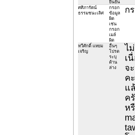
ยืนยัน
กร
ศศิภารัตน์
กรอก
ธรรมชนะเลิศ
ข้อมูล
ผิด
เช่น
กรอก
เมล์
ผิด
ไม
ทวีศักดิ์ แหยม
อื่นๆ
เจริญ
โปรด
เน
ระบุ
ด้าน
จะ
ล่าง
คะ
แล
คร
หร
mai
ta