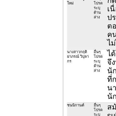
กด
ใหม่
โปรด
เน
ระบุ
ด้าน
ปร
ล่าง
ตอ
คน
ไม
ได
นางสาวกฤติ
อื่นๆ
ยาภรณ์ วิปุลา
โปรด
จึ
กร
ระบุ
ด้าน
นั
ล่าง
ที
นา
นั
สม
ชนนิกานต์
อื่นๆ
โปรด
su
ระบุ