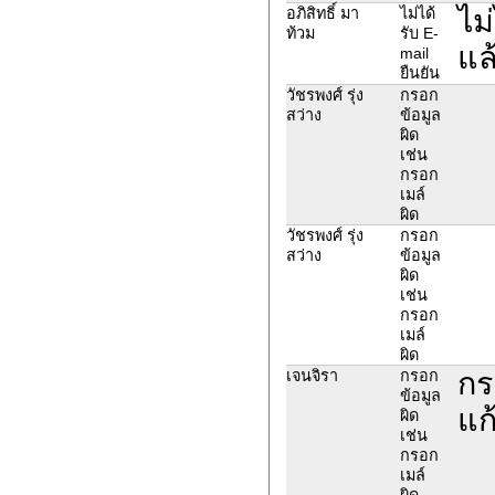
ไม
อภิสิทธิ์ มา
ไม่ได้
ท้วม
รับ E-
แล้
mail
ยืนยัน
วัชรพงศ์ รุ่ง
กรอก
สว่าง
ข้อมูล
ผิด
เช่น
กรอก
เมล์
ผิด
วัชรพงศ์ รุ่ง
กรอก
สว่าง
ข้อมูล
ผิด
เช่น
กรอก
เมล์
ผิด
กร
เจนจิรา
กรอก
ข้อมูล
แก
ผิด
เช่น
กรอก
เมล์
ผิด