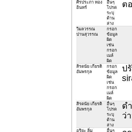
ตอ
ศิรประภา ทอง
อื่นๆ
อินทร์
โปรด
ระบุ
ด้าน
ล่าง
วิมลวรรณ
กรอก
ปานสุวรรณ
ข้อมูล
ผิด
เช่น
กรอก
เมล์
ผิด
ปร
สิรดนัย เกียรติ
กรอก
อัมพรกุล
ข้อมูล
si
ผิด
เช่น
กรอก
เมล์
ผิด
ดำ
สิรดนัย เกียรติ
อื่นๆ
อัมพรกุล
โปรด
ว่า
ระบุ
ด้าน
ล่าง
อริยะ ลิ่ม
อื่นๆ