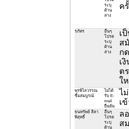
คร
ระบุ
ด้าน
ล่าง
เป
รภัทร
อื่นๆ
โปรด
สม
ระบุ
ด้าน
กด
ล่าง
เง
ตร
ให
ไม
พรพิไลวรรณ
ไม่ได้
ซิ้มสมบูรณ์
รับ E-
เข
mail
ยืนยัน
ลอ
ธนทรัพย์ ลีลา
อื่นๆ
พิสุทธิ์
โปรด
สม
ระบุ
ด้าน