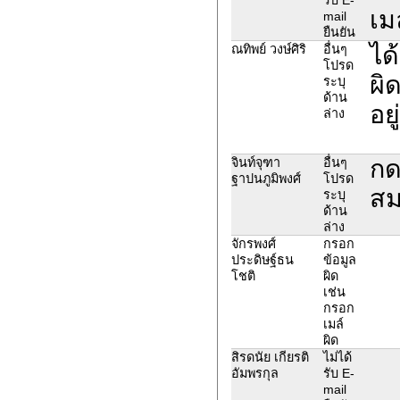
เม
mail
ยืนยัน
ได
ณทิพย์ วงษ์ศิริ
อื่นๆ
โปรด
ผิ
ระบุ
ด้าน
อยู
ล่าง
กด
จินท์จุฑา
อื่นๆ
ฐาปนภูมิพงศ์
โปรด
สม
ระบุ
ด้าน
ล่าง
จักรพงศ์
กรอก
ประดิษฐ์ธน
ข้อมูล
โชติ
ผิด
เช่น
กรอก
เมล์
ผิด
สิรดนัย เกียรติ
ไม่ได้
อัมพรกุล
รับ E-
mail