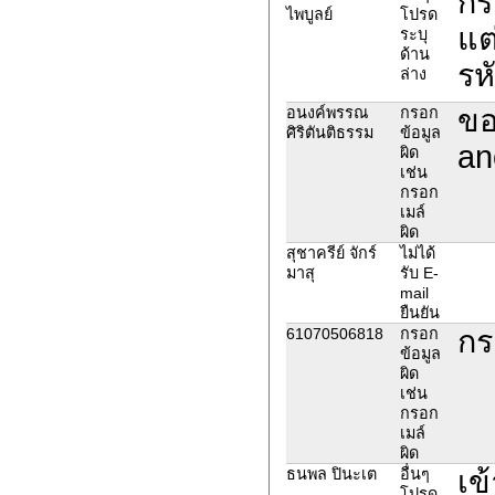
กร
ไพบูลย์
โปรด
แต
ระบุ
ด้าน
รห
ล่าง
ขอ
อนงค์พรรณ
กรอก
ศิริตันติธรรม
ข้อมูล
an
ผิด
เช่น
กรอก
เมล์
ผิด
สุชาครีย์ จักร์
ไม่ได้
มาสุ
รับ E-
mail
ยืนยัน
กร
61070506818
กรอก
ข้อมูล
ผิด
เช่น
กรอก
เมล์
ผิด
เข
ธนพล ปินะเต
อื่นๆ
โปรด