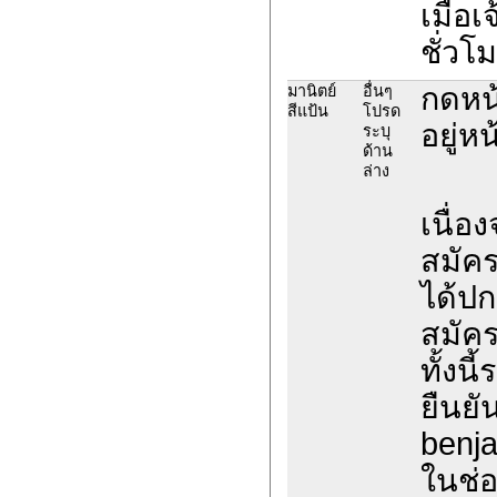
เมื่อ
ชั่วโ
กดหน้
มานิตย์
อื่นๆ
สีแป้น
โปรด
อยู่หน
ระบุ
ด้าน
ล่าง
เนื่อ
สมัค
ได้ปก
สมัค
ทั้งน
ยืนยั
benja
ในช่อ