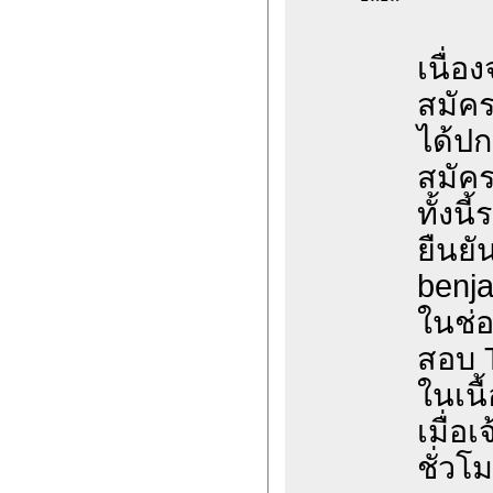
เนื่อ
สมัค
ได้ปก
สมัค
ทั้งน
ยืนยั
benja
ในช่อ
สอบ 
ในเนื
เมื่อ
ชั่วโ