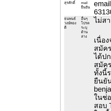
email
สุรศักดิ์
mail
ยืนยัน
6313
ไม่ส
ธนพนธ์
อื่นๆ
วงษ์ทอง
โปรด
ดี
ระบุ
ด้าน
ล่าง
เนื่อ
สมัค
ได้ปก
สมัค
ทั้งน
ยืนยั
benja
ในช่อ
สอบ 