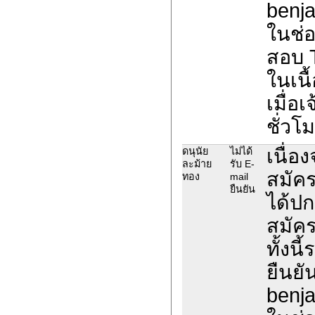
benja
ในช่อ
สอบ 
ในเนื
เมื่อ
ชั่วโ
เนื่อ
ดนุนัย
ไม่ได้
ละม้าย
รับ E-
สมัค
ทอง
mail
ยืนยัน
ได้ปก
สมัค
ทั้งน
ยืนยั
benja