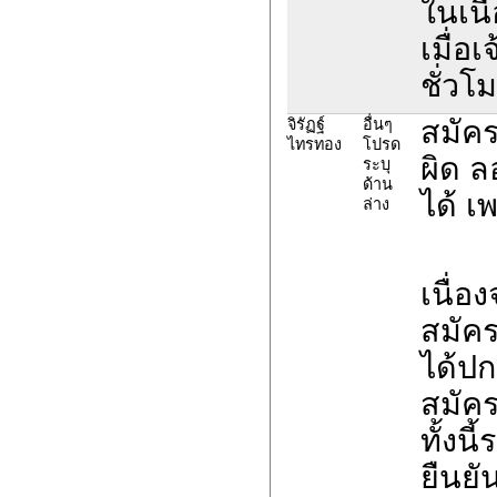
ในเนื
เมื่อ
ชั่วโ
สมัคร
จิรัฏฐ์
อื่นๆ
ไทรทอง
โปรด
ผิด ล
ระบุ
ด้าน
ได้ เ
ล่าง
เนื่อ
สมัค
ได้ปก
สมัค
ทั้งน
ยืนยั