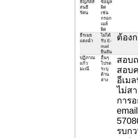
ธัญภัสส์
ข้อมูล
สนธิ
ผิด
รัตน
เช่น
กรอก
เมล์
ผิด
ต้องก
ธีรเมธ
ไม่ได้
แดงฉ่ำ
รับ E-
mail
ยืนยัน
สอบถา
ปฏิภาณ
อื่นๆ
แก้ว
โปรด
สอบคะ
มะณี
ระบุ
ด้าน
อีเมล
ล่าง
ไม่ส
การอย
email
5708
รบกวน