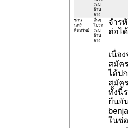
ระบุ
ด้าน
ล่าง
จำรหั
ชาน
อื่นๆ
นทร์
โปรด
ต่อได้
สินทรัพย์
ระบุ
ด้าน
ล่าง
เนื่อ
สมัค
ได้ปก
สมัค
ทั้งน
ยืนยั
benja
ในช่อ