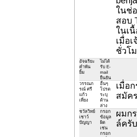
benja
ในช่อ
สอบ 
ในเนื
เมื่อ
ชั่วโ
อัจฉริยะ
ไม่ได้
คำพัน
รับ E-
ยิ้ม
mail
ยืนยัน
เมื่อ
วรรณภ
อื่นๆ
รณ์ ศรี
โปรด
สมัคร
แก้ว
ระบุ
เที่ยง
ด้าน
ล่าง
ผมกรอ
ชวัลวิทย์
กรอก
เชาว์
ข้อมูล
ล์ครั
ปัญญา
ผิด
เช่น
กรอก