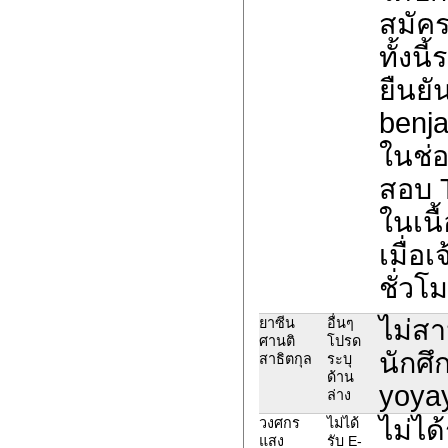
สมัค
ทั้งน
ยืนยั
benja
ในช่อ
สอบ 
ในเนื
เมื่อ
ชั่วโ
ไม่สา
ยาซีน
อื่นๆ
ศานติ
โปรด
นักศึ
สาธิตกุล
ระบุ
ด้าน
yoya
ล่าง
ไม่ได้
วงศกร
ไม่ได้
แสง
รับ E-