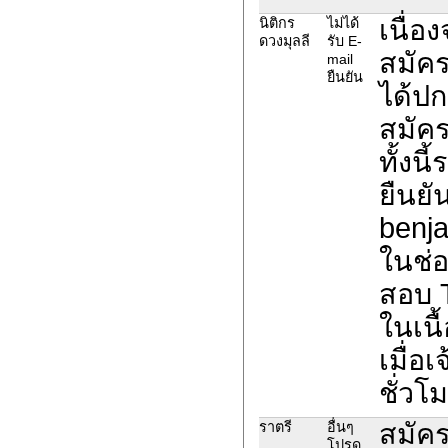
เนื่อ
นิติกร
ไม่ได้
ดวงมุลลี
รับ E-
สมัค
mail
ยืนยัน
ได้ปก
สมัค
ทั้งน
ยืนยั
benja
ในช่อ
สอบ 
ในเนื
เมื่อ
ชั่วโ
สมัคร
ราตรี
อื่นๆ
โปรด