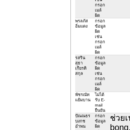
กรอก
เมล์
ผิด
พรลภัส
กรอก
อิ่มแดง
ข้อมูล
ผิด
เช่น
กรอก
เมล์
ผิด
รสริน
กรอก
สุธา
ข้อมูล
เกียรติ
ผิด
สกุล
เช่น
กรอก
เมล์
ผิด
พัชรณัท
ไม่ได้
แย้มบาน
รับ E-
mail
ยืนยัน
ช่วยเ
ปัณณธร
กรอก
บงกช
ข้อมูล
bong.
อำพน
ผิด