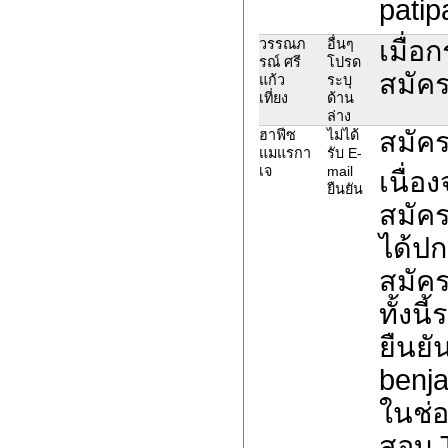
pati
เมื่อ
วรรณภ
อื่นๆ
รณ์ ศรี
โปรด
สมัคร
แก้ว
ระบุ
เที่ยง
ด้าน
ล่าง
สมัคร
ฮาฟีซ
ไม่ได้
แมแรกา
รับ E-
เจ
mail
เนื่อ
ยืนยัน
สมัค
ได้ปก
สมัค
ทั้งน
ยืนยั
benja
ในช่อ
สอบ 