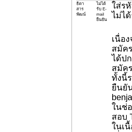
ใส่รห
ธิดา
ไม่ได้
สาร
รับ E-
ไม่ได
พัฒน์
mail
ยืนยัน
เนื่อ
สมัค
ได้ปก
สมัค
ทั้งน
ยืนยั
benja
ในช่อ
สอบ 
ในเนื