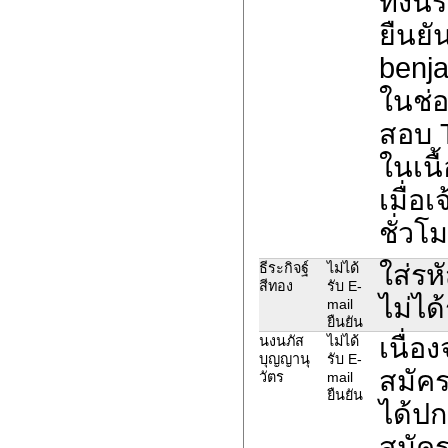
ทั้งน
ยืนยั
benja
ในช่อ
สอบ 
ในเนื
เมื่อ
ชั่วโ
ใส่รห
ธีระกิจฐ์
ไม่ได้
สีทอง
รับ E-
ไม่ได
mail
ยืนยัน
เนื่อ
นงนภัส
ไม่ได้
บุญญานุ
รับ E-
สมัค
วัตร
mail
ยืนยัน
ได้ปก
สมัค