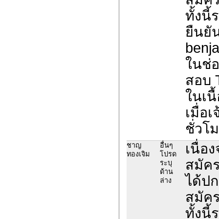
ทั้งน
ยืนยั
benja
ในช่อ
สอบ 
ในเนื
เมื่อ
ชั่วโ
เนื่อ
ชาญ
อื่นๆ
ทองเจิม
โปรด
สมัค
ระบุ
ด้าน
ได้ปก
ล่าง
สมัค
ทั้งน