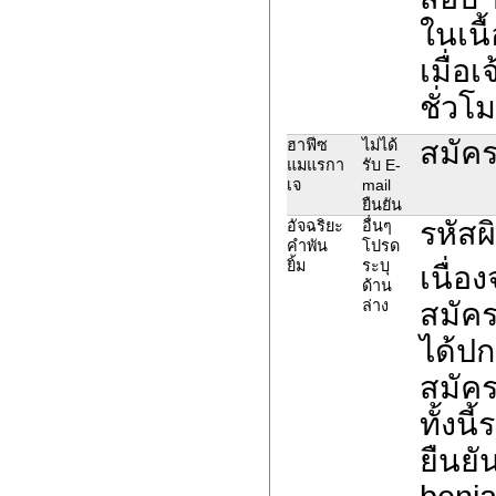
ในเนื
เมื่อ
ชั่วโ
สมัคร
ฮาฟีซ
ไม่ได้
แมแรกา
รับ E-
เจ
mail
ยืนยัน
รหัส
อัจฉริยะ
อื่นๆ
คำพัน
โปรด
ยิ้ม
ระบุ
เนื่อ
ด้าน
ล่าง
สมัค
ได้ปก
สมัค
ทั้งน
ยืนยั