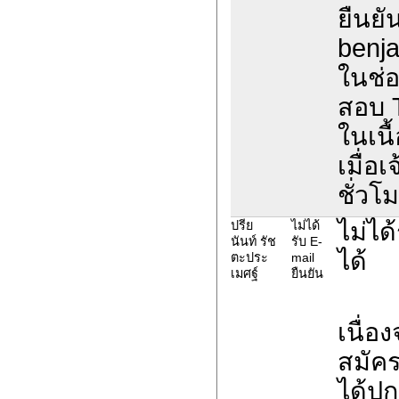
ยืนยั
benja
ในช่อ
สอบ 
ในเนื
เมื่อ
ชั่วโ
ไม่ได
ปรีย
ไม่ได้
นันท์ รัช
รับ E-
ได้
ตะประ
mail
เมศฐ์
ยืนยัน
เนื่อ
สมัค
ได้ปก