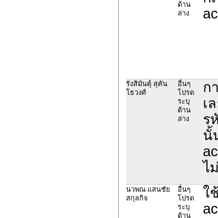
ด้าน
ac
ล่าง
กา
รังสิมันตุ์ สุคัน
อื่นๆ
โธวงศ์
โปรด
เล
ระบุ
ด้าน
รห
ล่าง
นั
ac
ไม
ใช
นวพณ แสนชัย
อื่นๆ
สกุลกิจ
โปรด
ac
ระบุ
ด้าน