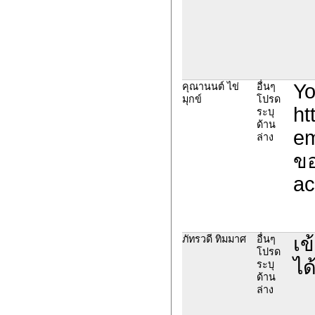
Yo
คุณานนต์ ไข่
อื่นๆ
มุกข์
โปรด
ht
ระบุ
ด้าน
em
ล่าง
ขอ
ac
เข
ภัทรวดี ทิมมาศ
อื่นๆ
โปรด
ได
ระบุ
ด้าน
ล่าง