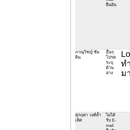
ยืนยัน
Lo
ภาณุวิชญ์ ซัม
อื่นๆ
ดิน
โปรด
ทำ
ระบุ
ด้าน
มา
ล่าง
สุกฤตา วงศ์ล้ำ
ไม่ได้
เลิศ
รับ E-
mail