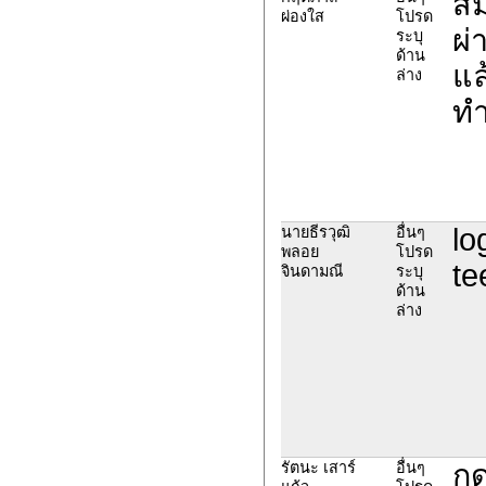
สม
ผ่องใส
โปรด
ผ่
ระบุ
ด้าน
แล
ล่าง
ทำ
lo
นายธีรวุฒิ
อื่นๆ
พลอย
โปรด
te
จินดามณี
ระบุ
ด้าน
ล่าง
กด
รัตนะ เสาร์
อื่นๆ