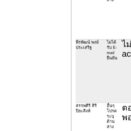
ไม
พีรพัฒน์ พงษ์
ไม่ได้
ประเสริฐ
รับ E-
ac
mail
ยืนยัน
ตอ
สรรพศิริ สิริ
อื่นๆ
ปิยะสิงห์
โปรด
พอ
ระบุ
ด้าน
ล่าง