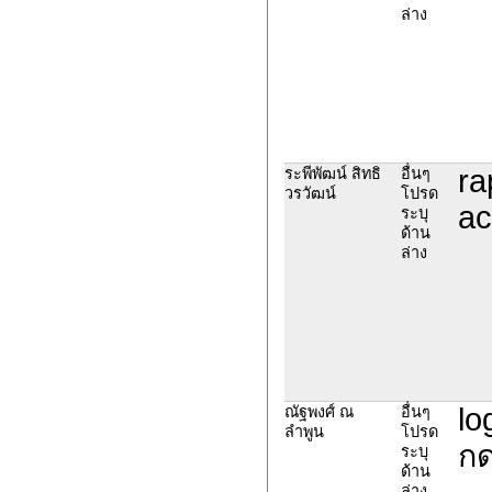
ล่าง
ra
ระพีพัฒน์ สิทธิ
อื่นๆ
วรวัฒน์
โปรด
ac
ระบุ
ด้าน
ล่าง
lo
ณัฐพงศ์ ณ
อื่นๆ
ลำพูน
โปรด
กด
ระบุ
ด้าน
ล่าง