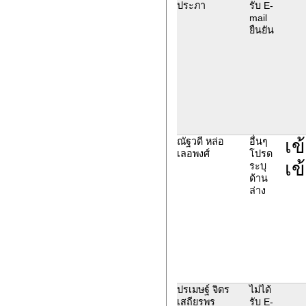
ประภา
รับ E-
mail
ยืนยัน
เข
ณัฐวดี หล่อ
อื่นๆ
เลอพงศ์
โปรด
เข
ระบุ
ด้าน
ล่าง
ปรเมษฐ์ จิตร
ไม่ได้
เสถียรพร
รับ E-