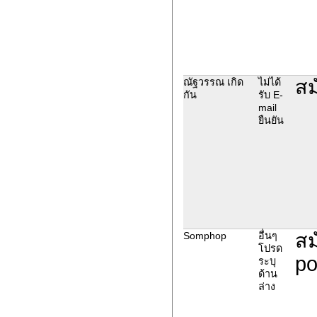
สม
ณัฐวรรณ เกิด
ไม่ได้
กัน
รับ E-
mail
ยืนยัน
สม
Somphop
อื่นๆ
โปรด
p
ระบุ
ด้าน
ล่าง