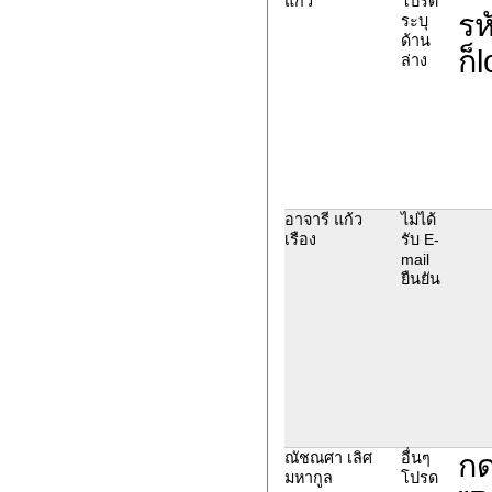
แก้ว
โปรด
รห
ระบุ
ด้าน
ก็
ล่าง
อาจารี แก้ว
ไม่ได้
เรือง
รับ E-
mail
ยืนยัน
กด
ณัชณศา เลิศ
อื่นๆ
มหากูล
โปรด