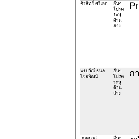
Pr
ศิรสิทธิ์ ศรีเอก
อื่นๆ
โปรด
ระบุ
ด้าน
ล่าง
กา
พรปวีณ์ ธนล
อื่นๆ
ไชยพัฒน์
โปรด
ระบุ
ด้าน
ล่าง
กฤตภาส
อื่นๆ