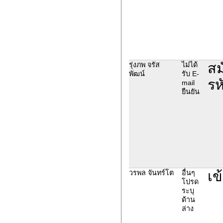
สม
รุ่งภพ จรัส
ไม่ได้
พัฒน์
รับ E-
รห
mail
ยืนยัน
เข
วรพล จันทร์โต
อื่นๆ
โปรด
ระบุ
ด้าน
ล่าง