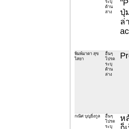
"P
ระบุ
ด้าน
ปุ
ล่าง
ล่
ac
Pr
พิมพ์มาดา สุข
อื่นๆ
ไสยา
โปรด
ระบุ
ด้าน
ล่าง
หล
กณิศ บุญยิ่งกูล
อื่นๆ
โปรด
ก็
ระบุ