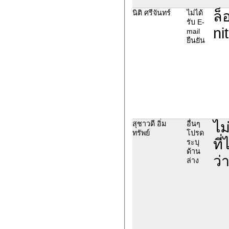
ล็
นิติ ศรีจันทร์
ไม่ได้
รับ E-
ni
mail
ยืนยัน
ไม
สุชาวดี อิ่ม
อื่นๆ
ทรัพย์
โปรด
ที
ระบุ
ด้าน
ว่
ล่าง