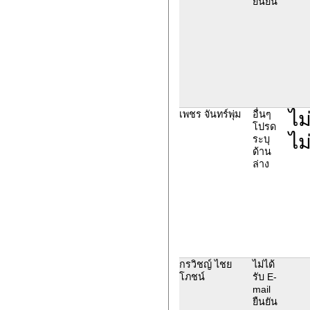
ยืนยัน
ไม
เพชร จันทร์พุ่ม
อื่นๆ
โปรด
ไม
ระบุ
ด้าน
ล่าง
กรวิชญ์ ไชย
ไม่ได้
โภชน์
รับ E-
mail
ยืนยัน