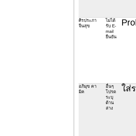
Pro
ศิรประภา
ไม่ได้
จีนสุข
รับ E-
mail
ยืนยัน
ใส่
อภิมุข คา
อื่นๆ
มิค
โปรด
ระบุ
ด้าน
ล่าง