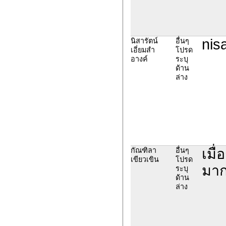
nis
นิสารัตน์
อื่นๆ
เอี่ยมสำ
โปรด
อางค์
ระบุ
ด้าน
ล่าง
เมื
กัณฑิลา
อื่นๆ
เขียวเขิน
โปรด
มาก
ระบุ
ด้าน
ล่าง