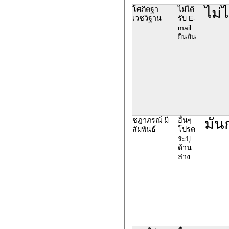
ไม่ไ
โศภิตฐา
ไม่ได้
เวชวิฐาน
รับ E-
mail
ยืนยัน
มัน
ชฎาภรณ์ มี
อื่นๆ
สัมพันธ์
โปรด
ระบุ
ด้าน
ล่าง