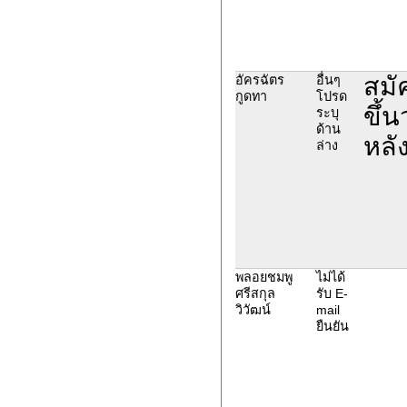
สมั
อัครฉัตร
อื่นๆ
กูดทา
โปรด
ขึ้
ระบุ
ด้าน
หลั
ล่าง
พลอยชมพู
ไม่ได้
ศรีสกุล
รับ E-
วิวัฒน์
mail
ยืนยัน