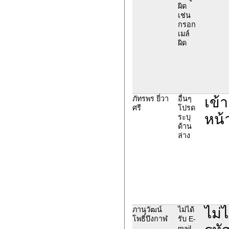
ผิด
เช่น
กรอก
เมล์
ผิด
เข้
ภัทรพร ยี่วา
อื่นๆ
ศรี
โปรด
หน้
ระบุ
ด้าน
ล่าง
ไม่
ภานุวัฒน์
ไม่ได้
โพธิ์บึงกาฬ
รับ E-
mail