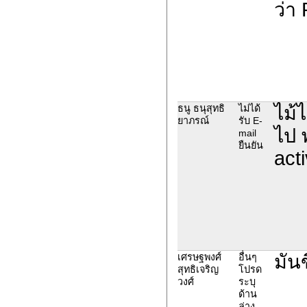
ว่า
ไม้
ธนู ธนุสุทธิ
ไม่ได้
ยาภรณ์
รับ E-
ไป 
mail
ยืนยัน
acti
มัน
เศรษฐพงศ์
อื่นๆ
สุทธิเจริญ
โปรด
วงศ์
ระบุ
ด้าน
ล่าง