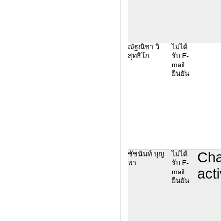
ณัฐณิชา วิ
ไม่ได้
สุทธิโก
รับ E-
mail
ยืนยัน
Cha
ชัชนันท์ บุญ
ไม่ได้
พา
รับ E-
acti
mail
ยืนยัน