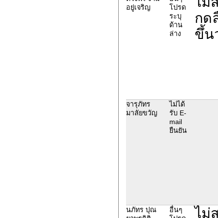
ไม่
อยู่เจริญ
โปรด
กดล
ระบุ
ด้าน
ขึ้น
ล่าง
จารุภัทร
ไม่ได้
มาลัยขวัญ
รับ E-
mail
ยืนยัน
ไม่
นภัทร ปุณ
อื่นๆ