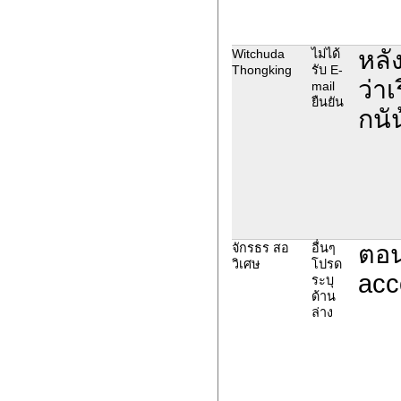
หลั
Witchuda
ไม่ได้
Thongking
รับ E-
ว่า
mail
ยืนยัน
กนั
ตอน
จักรธร สอ
อื่นๆ
วิเศษ
โปรด
acc
ระบุ
ด้าน
ล่าง