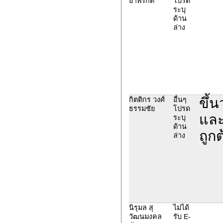
ยาพรกิติ
โปรด
ระบุ
ด้าน
ล่าง
ขึ้
กิตติกร วงศ์
อื่นๆ
ธรรมชัย
โปรด
และ
ระบุ
ด้าน
ถูกต
ล่าง
นิรุมล สุ
ไม่ได้
วัฒนมงคล
รับ E-