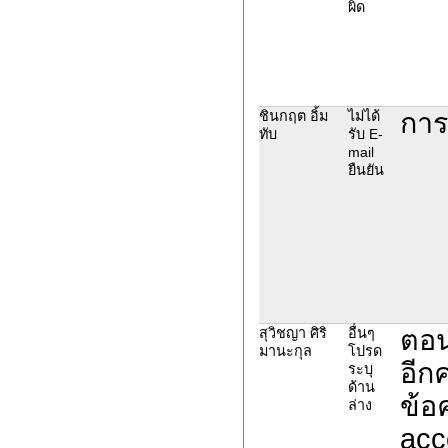
ผิด
การ
ชินกฤต อิ้ม
ไม่ได้
ทับ
รับ E-
mail
ยืนยัน
ตอน
สุวิชญา ศิริ
อื่นๆ
มานะกุล
โปรด
อีก
ระบุ
ด้าน
ข้อ
ล่าง
acc