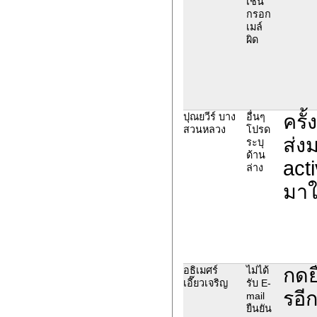
เช่น
กรอก
เมล์
ผิด
ครั
ปุณยวีร์ บาง
อื่นๆ
สวนหลวง
โปรด
ส่ง
ระบุ
ด้าน
act
ล่าง
มาใ
กดย
อธิเมศร์
ไม่ได้
เอี๊ยวเจริญ
รับ E-
รอี
mail
ยืนยัน