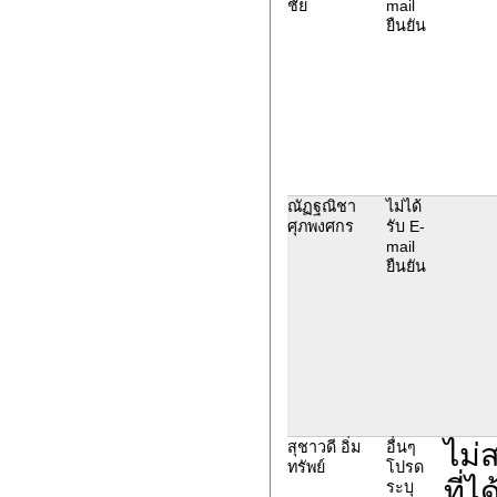
ชัย
mail
ยืนยัน
ณัฏฐณิชา
ไม่ได้
ศุภพงศกร
รับ E-
mail
ยืนยัน
ไม่
สุชาวดี อิ่ม
อื่นๆ
ทรัพย์
โปรด
ที่
ระบุ