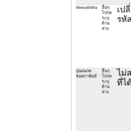
เปล
Veesuthitha
อื่นๆ
โปรด
รหั
ระบุ
ด้าน
ล่าง
ไม่
ปุณณภพ
อื่นๆ
ช่อผกาพันธ์
โปรด
ที่
ระบุ
ด้าน
ล่าง