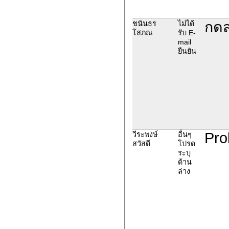
กดส่
ชนันธร
ไม่ได้
โสภณ
รับ E-
mail
ยืนยัน
Pro
วีระพงษ์
อื่นๆ
สวัสดี
โปรด
ระบุ
ด้าน
ล่าง