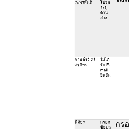
ระพรสันติ
โปรด
ระบุ
ด้าน
ล่าง
กานต์รวี ศรี
ไม่ได้
ศรุติพร
รับ E-
mail
ยืนยัน
กรอ
นิติธร
กรอก
ข้อมูล