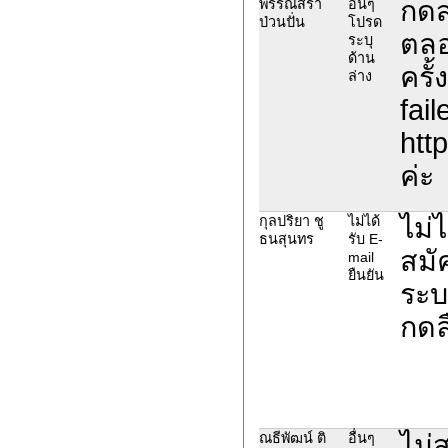
กดส
พรรณิสรา
อื่นๆ
ป่วนปั่น
โปรด
ตลอ
ระบุ
ด้าน
ครั
ล่าง
fail
htt
ค่ะ
ไม่
กุลปริยา ชู
ไม่ได้
ธนสุนทร
รับ E-
สมั
mail
ยืนยัน
ระบบ
กดล
ไม่
ณธีพัฒน์ ติ
อื่นๆ