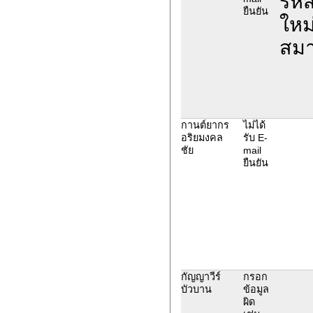
รหั
ยืนยัน
ใหม
สมา
กานต์ยากร
ไม่ได้
อริยมงคล
รับ E-
ชัย
mail
ยืนยัน
กัญญาวีร์
กรอก
บัวบาน
ข้อมูล
ผิด