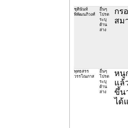
กรอ
ชุตินันท์
อื่นๆ
พิพัฒนภิวงศ์
โปรด
สมา
ระบุ
ด้าน
ล่าง
หนู
พุทธสรร
อื่นๆ
วรรโณภาส
โปรด
แล้
ระบุ
ด้าน
ขึ้
ล่าง
ได้แ