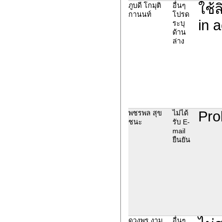
ใช้
ภูบดี โกมุติ
อื่นๆ
กานนท์
โปรด
in 
ระบุ
ด้าน
ล่าง
Pro
พชรพล สุข
ไม่ได้
ชนะ
รับ E-
mail
ยืนยัน
ดวงพร งาม
อื่นๆ