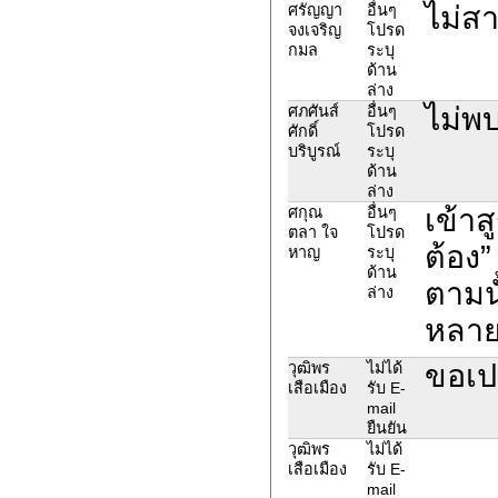
ไม่ส
ศรัญญา
อื่นๆ
จงเจริญ
โปรด
กมล
ระบุ
ด้าน
ล่าง
ไม่
ศภศันส์
อื่นๆ
ศักดิ์
โปรด
บริบูรณ์
ระบุ
ด้าน
ล่าง
เข้าส
ศกุณ
อื่นๆ
ตลา ใจ
โปรด
ต้อง”
หาญ
ระบุ
ด้าน
ตามนั
ล่าง
หลาย
ขอเปล
วุฒิพร
ไม่ได้
เสือเมือง
รับ E-
mail
ยืนยัน
วุฒิพร
ไม่ได้
เสือเมือง
รับ E-
mail