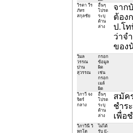
จากบั
วิรดา วีร
อื่นๆ
ภัทร
โปรด
ต้อง
สกุลชัย
ระบุ
ด้าน
ป.โทท
ล่าง
ว่าจำ
ของน
วิมล
กรอก
วรรณ
ข้อมูล
ปาน
ผิด
สุวรรณ
เช่น
กรอก
เมล์
ผิด
สมัคร
วิภาวี จง
อื่นๆ
จิตร์
โปรด
ชำระ
กลาง
ระบุ
ด้าน
เพื่อ
ล่าง
วิภาวินี วิ
ไม่ได้
หกโต
รับ E-