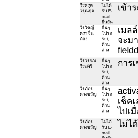
เข้าร
วีรศรุต
ไม่ได้
วรุณกุล
รับ E-
mail
ยืนยัน
เมลล
วีรวิชญ์
อื่นๆ
ตราชื่น
โปรด
จะมาเ
ต้อง
ระบุ
ด้าน
fiel
ล่าง
การเข
วีรวรรณ
อื่นๆ
วีระศิริ
โปรด
ระบุ
ด้าน
ล่าง
activ
วีรภัทร
อื่นๆ
ดวงขวัญ
โปรด
เช็ค
ระบุ
ด้าน
ไปเมื
ล่าง
ไม่ได
วีรภัทร
ไม่ได้
ดวงขวัญ
รับ E-
mail