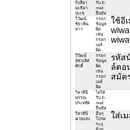
กิ่งสีดา
รับ E-
มะธิมา
mail
ปะเข
ยืนยัน
ใช้อี
วิวัฒน์
กรอก
ชัย เหิน
ข้อมูล
wiwa
หาว
ผิด
เช่น
wiwa
กรอก
เมล์
ผิด
รหัส
วิวัฒน์
กรอก
อัศวเลิศ
ข้อมูล
ล์ตอน
ศักดิ์
ผิด
เช่น
สมัค
กรอก
เมล์
ผิด
วิลาสินี
ไม่ได้
พรรณ
รับ E-
ประหยัด
mail
ยืนยัน
ใส่เม
วิลาสินี
อื่นๆ
ฉายแสง
โปรด
ระบุ
ด้าน