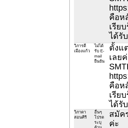
http
คือห
เรียบ
ได้รั
ตั้งแ
วิภารดี
ไม่ได้
เมืองแก้ว
รับ E-
เลยค่
mail
ยืนยัน
SMTP
http
คือห
เรียบ
ได้รั
สมัคร
วิภาดา
อื่นๆ
สอนศิริ
โปรด
ค่ะ
ระบุ
ด้าน