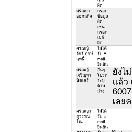
ผิด
ศรัณยา
กรอก
ออกลกิจ
ข้อมูล
ผิด
เช่น
กรอก
เมล์
ผิด
ศรัณญ์
ไม่ได้
จักรี ฤกษ์
รับ E-
ฤทธิ์
mail
ยืนยัน
ยังไ
ศรัณญ์
อื่นๆ
เจริญพา
โปรด
แล้ว 
นิชเสรี
ระบุ
ด้าน
6007
ล่าง
เลยค
ศรัณญา
ไม่ได้
สุวรรณ
รับ E-
โณ
mail
ยืนยัน