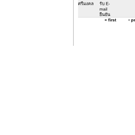
ศรีมงคล
รับ E-
mail
ยืนยัน
« first
‹ p