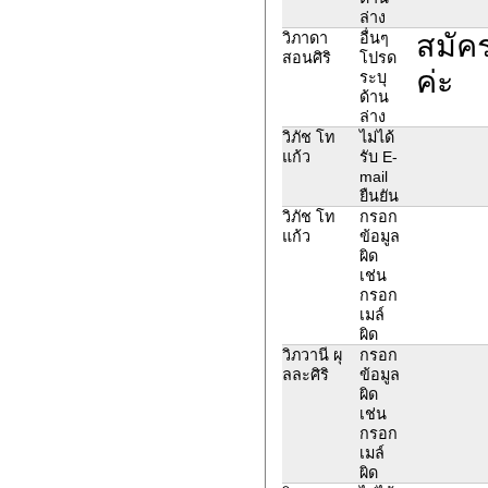
ล่าง
สมัคร
วิภาดา
อื่นๆ
สอนศิริ
โปรด
ค่ะ
ระบุ
ด้าน
ล่าง
วิภัช โท
ไม่ได้
แก้ว
รับ E-
mail
ยืนยัน
วิภัช โท
กรอก
แก้ว
ข้อมูล
ผิด
เช่น
กรอก
เมล์
ผิด
วิภวานี ผุ
กรอก
ลละศิริ
ข้อมูล
ผิด
เช่น
กรอก
เมล์
ผิด