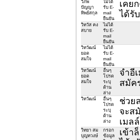
เคยก
วิภพ
ไม่ได้
ปัญญา
รับ E-
ได้รั
ทิพย์สกุล
mail
ยืนยัน
วิทวัส คง
ไม่ได้
สบาย
รับ E-
mail
ยืนยัน
วิทวัฒน์
ไม่ได้
ยอด
รับ E-
สมใจ
mail
ยืนยัน
จำอีเ
วิทวัฒน์
อื่นๆ
ยอด
โปรด
สมัค
สมใจ
ระบุ
ด้าน
ล่าง
ช่วยล
วิทวัฒน์
อื่นๆ
โปรด
จะสมั
ระบุ
ด้าน
เมลล
ล่าง
เข้า
วิทยา สม
กรอก
บุญทวงษ์
ข้อมูล