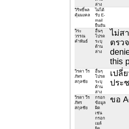
ล่าง
วิริทธิ์พล
ไม่ได้
คุ้มมงคล
รับ E-
mail
ยืนยัน
ไม่ส
วิระ
อื่นๆ
วรรณ
โปรด
ตรวจ
คำพันธ์
ระบุ
ด้าน
denie
ล่าง
this 
เปลี
วิรดา วีร
อื่นๆ
ภัทร
โปรด
ประช
สกุลชัย
ระบุ
ด้าน
ล่าง
ขอ Ac
วิรดา วีร
กรอก
ภัทร
ข้อมูล
สกุลชัย
ผิด
เช่น
กรอก
เมล์
ผิด