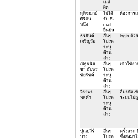
เมล์
ผิด
สุพิชฌาย์
ไม่ได้
ต้องการเป
ศิริตัน
รับ E-
หนึง
mail
ยืนยัน
ธรสันต์
อื่นๆ
login ด้วย
เจริญวัย
โปรด
ระบุ
ด้าน
ล่าง
ณัฐธนิส
อื่นๆ
เข้าใช้งา
ชา อัมพร
โปรด
ชัยรัชต์
ระบุ
ด้าน
ล่าง
จิราพร
อื่นๆ
ลืมรหัสเข
พลคำ
โปรด
ระบบไม่ถ
ระบุ
ด้าน
ล่าง
ปุณยวีร์
อื่นๆ
ครั้งแรก 
บาง
โปรด
ซึ่งส่งม