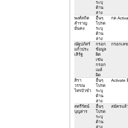
ระบุ
ด้าน
ล่าง
พงศ์สถิต
อื่นๆ
กด Activa
สำราญ
โปรด
มั่นคง
ระบุ
ด้าน
ล่าง
ณัฐปภัสร์
กรอก
กรอกเลข
แก้วประ
ข้อมูล
เสิร์ฐ
ผิด
เช่น
กรอก
เมล์
ผิด
สิรา
อื่นๆ
Activate 
วรรณ
โปรด
ไทรบัวขำ
ระบุ
ด้าน
ล่าง
สตรีรัตน์
อื่นๆ
สมัครแล้ว
บุญสาร
โปรด
ระบุ
ด้าน
ล่าง