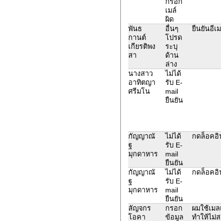
กรอก
เมล์
ผิด
พันธ
อื่นๆ
ยืนยันอีเ
กานต์
โปรด
เกียรติพง
ระบุ
สา
ด้าน
ล่าง
นางสาว
ไม่ได้
อาทิตญา
รับ E-
ศรีมโน
mail
ยืนยัน
กัญญาณั
ไม่ได้
กดล็อคอิน
ฐ
รับ E-
มุกดาหาร
mail
ยืนยัน
กัญญาณั
ไม่ได้
กดล็อคอิน
ฐ
รับ E-
มุกดาหาร
mail
ยืนยัน
ลัญจกร
กรอก
ผมใช้เมล
โอคา
ข้อมูล
ทำให้ไม่