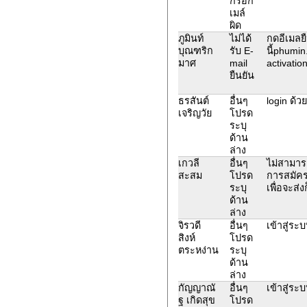
กรอก
เมล์
ผิด
ภูมินท์
ไม่ได้
กดอีเมลย
บุณฑริก
รับ E-
นี้phumi
มาศ
mail
activatio
ยืนยัน
ธรสันต์
อื่นๆ
login ด้วย
เจริญวัย
โปรด
ระบุ
ด้าน
ล่าง
เกวลี
อื่นๆ
ไม่สามารถ
สะสม
โปรด
การสมัคร
ระบุ
เพื่อจะส่
ด้าน
ล่าง
จิรวดี
อื่นๆ
เข้าสู่ระบ
สิงห์
โปรด
ตระหง่าน
ระบุ
ด้าน
ล่าง
กัญญาณั
อื่นๆ
เข้าสู่ระ
ฐ เกิดสุข
โปรด