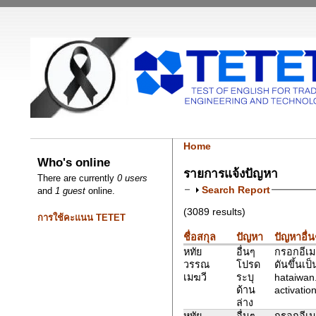
Home
Who's online
รายการแจ้งปัญหา
There are currently
0 users
Search Report
and
1 guest
online.
(3089 results)
การใช้คะแนน TETET
ชื่อสกุล
ปัญหา
ปัญหาอื่น
หทัย
อื่นๆ
กรอกอีเมล
วรรณ
โปรด
ดันขึ้นเป
เมฆวี
ระบุ
hataiwan
ด้าน
activation
ล่าง
หทัย
อื่นๆ
กรอกอีเมล