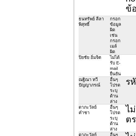
ข้
ธนทรัพย์ ลีลา
กรอก
พิสุทธิ์
ข้อมูล
ผิด
เช่น
กรอก
เมล์
ผิด
ปิยชัย อิ่มจิต
ไม่ได้
รับ E-
mail
ยืนยัน
รห
ณฐิณา ทวี
อื่นๆ
ปัญญาภรณ์
โปรด
ระบุ
ด้าน
ล่าง
ไม
ดาภะวัลย์
อื่นๆ
คำชา
โปรด
ตร
ระบุ
ด้าน
ล่าง
ดาภะวัลย์
อื่นๆ