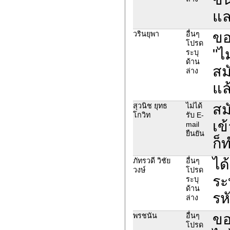
แล
ขอ
วรินยุพา
อื่นๆ
โปรด
"ไ
ระบุ
ด้าน
สม
ล่าง
แล
สม
สุวนิช ยุทธ
ไม่ได้
โกวิท
รับ E-
เข
mail
ยืนยัน
ก็
ได้
ภัทรวดี วิชัย
อื่นๆ
วงษ์
โปรด
ระ
ระบุ
ด้าน
รหั
ล่าง
ขอ
พรชนัน
อื่นๆ
โปรด