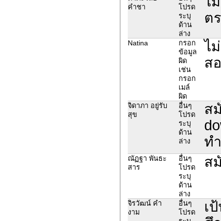
ไม
คำชา
โปรด
ตร
ระบุ
ด้าน
ล่าง
ไม่
Natina
กรอก
ข้อมูล
สอ
ผิด
เช่น
กรอก
เมล์
ผิด
สม
จิดาภา อยู่รับ
อื่นๆ
สุข
โปรด
do
ระบุ
ด้าน
ทำ
ล่าง
สม
ณัฏฐา พันธะ
อื่นๆ
สาร
โปรด
ระบุ
ด้าน
ล่าง
เป
จิรวัฒน์ คำ
อื่นๆ
งาม
โปรด
ระบุ