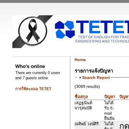
Home
Who's online
รายการแจ้งปัญหา
There are currently
0 users
Search Report
and
7 guests
online.
(3089 results)
การใช้คะแนน TETET
ชื่อสกุล
ปัญหา
ปัญหา
เสฏฐนันท์
ไม่ได้
จารุสมบัติ
รับ E-
mail
ยืนยัน
กด
ณทิพย์ วงษ์ศิริ
ไม่ได้
รับ E-