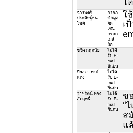
โท
ใช
จักรพงศ์
กรอก
ประดิษฐ์ธน
ข้อมูล
เป
โชติ
ผิด
เช่น
em
กรอก
เมล์
ผิด
ชวิศ กฤตนัย
ไม่ได้
รับ E-
mail
ยืนยัน
ปิยลดา พงษ์
ไม่ได้
แดง
รับ E-
mail
ยืนยัน
ขอ
วาชรัตน์ ทอง
ไม่ได้
สัมฤทธิ์
รับ E-
"ไ
mail
ยืนยัน
สม
แล