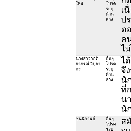
กด
ใหม่
โปรด
เน
ระบุ
ด้าน
ปร
ล่าง
ตอ
คน
ไม
ได
นางสาวกฤติ
อื่นๆ
ยาภรณ์ วิปุลา
โปรด
จึ
กร
ระบุ
ด้าน
นั
ล่าง
ที
นา
นั
สม
ชนนิกานต์
อื่นๆ
โปรด
su
ระบุ