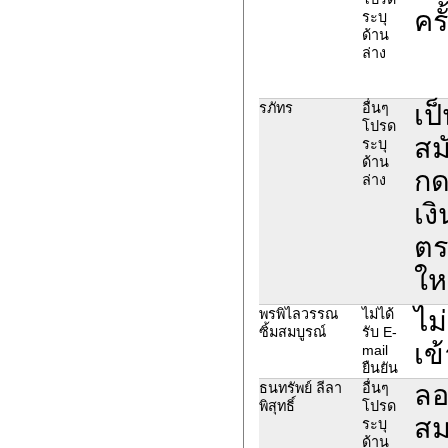
คร
ระบุ
ด้าน
ล่าง
เป
รภัทร
อื่นๆ
โปรด
สม
ระบุ
ด้าน
กด
ล่าง
เง
ตร
ให
ไม
พรพิไลวรรณ
ไม่ได้
ซิ้มสมบูรณ์
รับ E-
เข
mail
ยืนยัน
ลอ
ธนทรัพย์ ลีลา
อื่นๆ
พิสุทธิ์
โปรด
สม
ระบุ
ด้าน