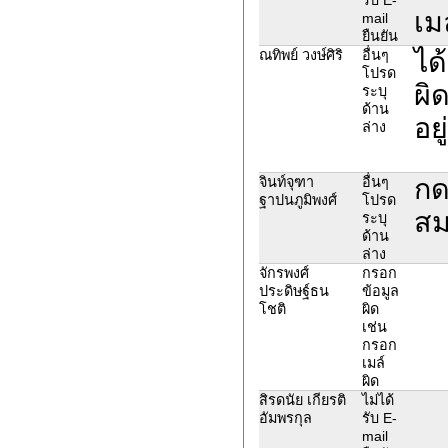
เม
mail
ยืนยัน
ได
ณทิพย์ วงษ์ศิริ
อื่นๆ
โปรด
ผิ
ระบุ
ด้าน
อยู
ล่าง
กด
จินท์จุฑา
อื่นๆ
ฐาปนภูมิพงศ์
โปรด
สม
ระบุ
ด้าน
ล่าง
จักรพงศ์
กรอก
ประดิษฐ์ธน
ข้อมูล
โชติ
ผิด
เช่น
กรอก
เมล์
ผิด
สิรดนัย เกียรติ
ไม่ได้
อัมพรกุล
รับ E-
mail