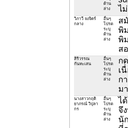
ด้าน
ไม
ล่าง
สม
วิภาวี จงจิตร์
อื่นๆ
กลาง
โปรด
พิ
ระบุ
ด้าน
พิ
ล่าง
สอ
กด
สิริวรรณ
อื่นๆ
กันทะเสน
โปรด
เน
ระบุ
ด้าน
กา
ล่าง
มา
ได
นางสาวกฤติ
อื่นๆ
ยาภรณ์ วิปุลา
โปรด
จึ
กร
ระบุ
ด้าน
นั
ล่าง