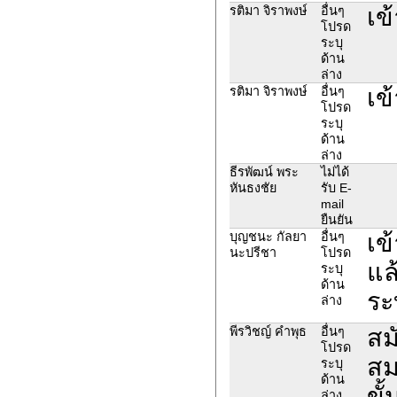
เข
รติมา จิราพงษ์
อื่นๆ
โปรด
ระบุ
ด้าน
ล่าง
เข
รติมา จิราพงษ์
อื่นๆ
โปรด
ระบุ
ด้าน
ล่าง
ธีรพัฒน์ พระ
ไม่ได้
หันธงชัย
รับ E-
mail
ยืนยัน
เข
บุญชนะ กัลยา
อื่นๆ
นะปรีชา
โปรด
แล
ระบุ
ด้าน
ระ
ล่าง
สม
พีรวิชญ์ คำพุธ
อื่นๆ
โปรด
สม
ระบุ
ด้าน
ขั
ล่าง