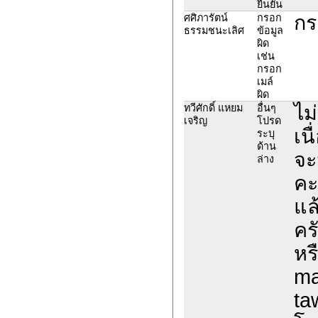
ยืนยัน
กร
ศศิภารัตน์
กรอก
ธรรมชนะเลิศ
ข้อมูล
ผิด
เช่น
กรอก
เมล์
ผิด
ไม
ทวีศักดิ์ แหยม
อื่นๆ
เจริญ
โปรด
เน
ระบุ
ด้าน
จะ
ล่าง
คะ
แล
คร
หร
mai
ta