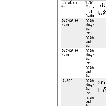
ไม
อภิสิทธิ์ มา
ไม่ได้
ท้วม
รับ E-
แล้
mail
ยืนยัน
วัชรพงศ์ รุ่ง
กรอก
สว่าง
ข้อมูล
ผิด
เช่น
กรอก
เมล์
ผิด
วัชรพงศ์ รุ่ง
กรอก
สว่าง
ข้อมูล
ผิด
เช่น
กรอก
เมล์
ผิด
กร
เจนจิรา
กรอก
ข้อมูล
แก
ผิด
เช่น
กรอก
เมล์
ผิด