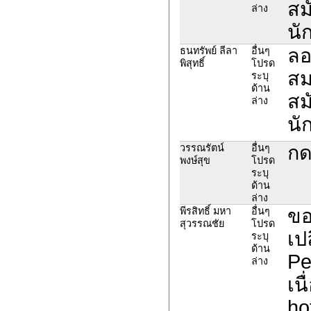
สม
ล่าง
นั
ลอ
ธนทรัพย์ ลีลา
อื่นๆ
พิสุทธิ์
โปรด
สม
ระบุ
ด้าน
สม
ล่าง
นั
กด
วรรณรัตน์
อื่นๆ
พงษ์สุข
โปรด
ระบุ
ด้าน
ล่าง
ขอ
พีรสิทธิ์ มหา
อื่นๆ
สุวรรณชัย
โปรด
เปล
ระบุ
ด้าน
Pe
ล่าง
เน
ho