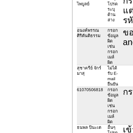
กร
ไพบูลย์
โปรด
แต
ระบุ
ด้าน
รห
ล่าง
ขอ
อนงค์พรรณ
กรอก
ศิริตันติธรรม
ข้อมูล
an
ผิด
เช่น
กรอก
เมล์
ผิด
สุชาครีย์ จักร์
ไม่ได้
มาสุ
รับ E-
mail
ยืนยัน
กร
61070506818
กรอก
ข้อมูล
ผิด
เช่น
กรอก
เมล์
ผิด
เข
ธนพล ปินะเต
อื่นๆ
โปรด