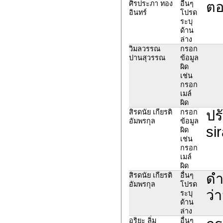
ตอ
ศิรประภา ทอง
อื่นๆ
อินทร์
โปรด
ระบุ
ด้าน
ล่าง
วิมลวรรณ
กรอก
ปานสุวรรณ
ข้อมูล
ผิด
เช่น
กรอก
เมล์
ผิด
ปร
สิรดนัย เกียรติ
กรอก
อัมพรกุล
ข้อมูล
si
ผิด
เช่น
กรอก
เมล์
ผิด
ดำ
สิรดนัย เกียรติ
อื่นๆ
อัมพรกุล
โปรด
ว่า
ระบุ
ด้าน
ล่าง
อริยะ ลิ่ม
อื่นๆ