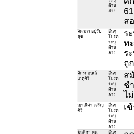
ศึ
ด้าน
61
ล่าง
สอ
ระ
จิดาภา อยู่รับ
อื่นๆ
สุข
โปรด
ทะ
ระบุ
ด้าน
ระ
ล่าง
ถู
สม
จักรกฤษณ์
อื่นๆ
เกตุศิริ
โปรด
ชำ
ระบุ
ด้าน
ไม
ล่าง
เข
ญาณิศา เจริญ
อื่นๆ
ศิริ
โปรด
ระบุ
ด้าน
ล่าง
มัลลิกา หนู
อื่นๆ