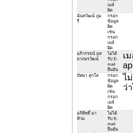
เมล์
ผิด
ฉันทวัฒน์ ภูม
กรอก
รี
ข้อมูล
ผิด
เช่น
กรอก
เมล์
ผิด
เม
อภิวรรธน์ อุท
ไม่ได้
ยาภมรวัฒน์
รับ E-
ap
mail
ยืนยัน
ไม
ปัทมา สุกใส
กรอก
ข้อมูล
ว่
ผิด
เช่น
กรอก
เมล์
ผิด
อภิสิทธิ์ มา
ไม่ได้
ท้วม
รับ E-
mail
ยืนยัน