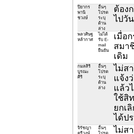
ต้องก
ปิยากร
อื่นๆ
พานิ
โปรด
ไปวั
ชวงษ์
ระบุ
ด้าน
ล่าง
เมื่อ
พลวศิษฐ
ไม่ได้
หล้ากาศ
รับ E-
สมาชิ
mail
ยืนยัน
เดิม
ไม่ส
กมลสิริ
อื่นๆ
บูรณะ
โปรด
แจ้งว
ศิริ
ระบุ
ด้าน
แล้วไ
ล่าง
ใช้สิ
ยกเลิ
ได้ป
ไม่ส
จิรัชญา
อื่นๆ
ตรีวงษ์
โปรด