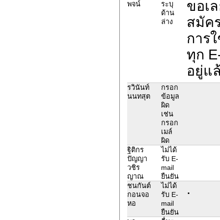
ขอเล
พจน์
ระบุ
ด้าน
สมัคร
ล่าง
การใ
ทุก E
อยู่
รวินันท์
กรอก
นนทสุต
ข้อมูล
ผิด
เช่น
กรอก
เมล์
ผิด
ฐิติกร
ไม่ได้
ปัญญา
รับ E-
วชิร
mail
ญาณ
ยืนยัน
.
ชนกันต์
ไม่ได้
กอนจอ
รับ E-
หอ
mail
ยืนยัน