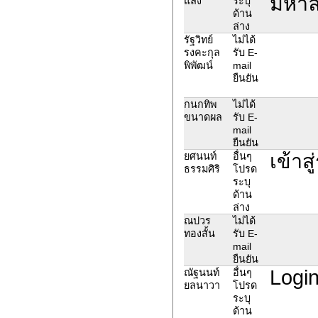
มหาลั
แลง
ระบุ
ด้าน
ล่าง
รัฐวิทย์
ไม่ได้
รงคะกุล
รับ E-
พิพัฒน์
mail
ยืนยัน
กนกทิพ
ไม่ได้
ขนาดผล
รับ E-
mail
ยืนยัน
เข้าส
ยศนนท์
อื่นๆ
ธรรมศิริ
โปรด
ระบุ
ด้าน
ล่าง
ณปวร
ไม่ได้
ทองสั้น
รับ E-
mail
ยืนยัน
Login
ณัฐนนท์
อื่นๆ
ยลนาวา
โปรด
ระบุ
ด้าน