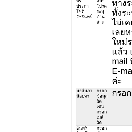
ทางระ
พร
อื่นๆ
ประภา
โปรด
ทั้งร
โชติ
ระบุ
วัชรินทร์
ด้าน
ไม่เค
ล่าง
เลยห
ใหม่ร
แล้ว
mail ท
E-ma
ค่ะ
กรอก
นงค์นภา
กรอก
น้อยทา
ข้อมูล
ผิด
เช่น
กรอก
เมล์
ผิด
อินทร์
กรอก