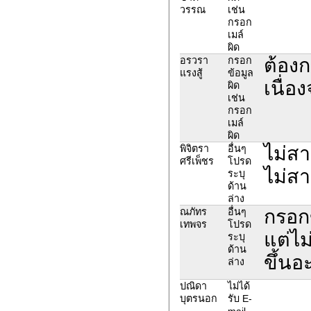
วรรณ
เช่น
กรอก
เมล์
ผิด
ต้องก
อรวรา
กรอก
แรงสู้
ข้อมูล
เนื่อ
ผิด
เช่น
กรอก
เมล์
ผิด
ไม่สา
พิจิตรา
อื่นๆ
ศรีเพ็ชร
โปรด
ไม่ส
ระบุ
ด้าน
ล่าง
กรอก
ณภัทร
อื่นๆ
เทพจร
โปรด
แต่ไม
ระบุ
ด้าน
ขึ้นอ
ล่าง
ปณิดา
ไม่ได้
บุตรนอก
รับ E-
mail