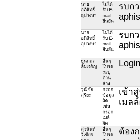
รบกว
นาย
ไม่ได้
อภิสิทธิ์
รับ E-
aphi
อุปวงษา
mail
ยืนยัน
รบกว
นาย
ไม่ได้
อภิสิทธิ์
รับ E-
aphi
อุปวงษา
mail
ยืนยัน
Login
ธนกฤต
อื่นๆ
ลิ้มเจริญ
โปรด
ระบุ
ด้าน
ล่าง
เข้าส
วุฒิชัย
กรอก
สุริยะ
ข้อมูล
เมลล์
ผิด
เช่น
กรอก
เมล์
ผิด
ต้องก
สุวนันท์
อื่นๆ
วิเชียร
โปรด