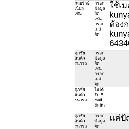
ใช้เ
กัลยรักษ์
กรอก
เนียล
ข้อมูล
kunya
เซ็น
ผิด
เช่น
ต้องก
กรอก
เมล์
kuny
ผิด
6434
ศุภชัย
กรอก
สันต์ว
ข้อมูล
รนารถ
ผิด
เช่น
กรอก
เมล์
ผิด
ศุภชัย
ไม่ได้
สันต์ว
รับ E-
รนารถ
mail
ยืนยัน
เเค่ป
ศุภชัย
กรอก
สันต์ว
ข้อมูล
รนารถ
ผิด