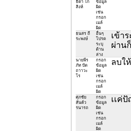
ธิดา โก
ข้อมูล
สิงห์
ผิด
เช่น
กรอก
เมล์
ผิด
เข้าร
ธนสร ถี
อื่นๆ
ระพงษ์
โปรด
ผ่านก็
ระบุ
ด้าน
ล่าง
ลบให
นายพีร
กรอก
ภัท ปัด
ข้อมูล
ถาาวะ
ผิด
โร
เช่น
กรอก
เมล์
ผิด
เเค่ป
ศุภชัย
กรอก
สันต์ว
ข้อมูล
รนารถ
ผิด
เช่น
กรอก
เมล์
ผิด