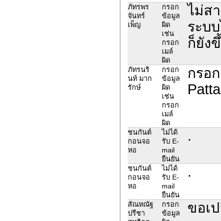
ไม่สา
ภัทรพร
กรอก
จันทร์
ข้อมูล
ระบบไ
เพ็ญ
ผิด
เช่น
ก็ยัง
กรอก
เมล์
ผิด
กรอก
ภัทรนริ
กรอก
นท์ มาก
ข้อมูล
Patt
รักษ์
ผิด
เช่น
กรอก
เมล์
ผิด
.
ชนกันต์
ไม่ได้
กอนจอ
รับ E-
หอ
mail
ยืนยัน
.
ชนกันต์
ไม่ได้
กอนจอ
รับ E-
หอ
mail
ยืนยัน
ขอเปล
สัณหณัฐ
กรอก
ปรีชา
ข้อมูล