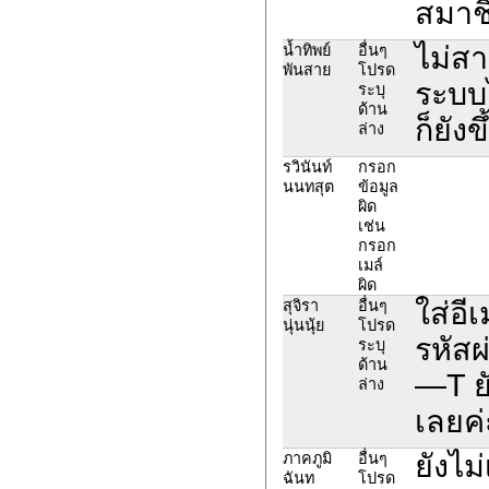
สมาชิก
ไม่สา
น้ำทิพย์
อื่นๆ
พันสาย
โปรด
ระบบไ
ระบุ
ด้าน
ก็ยัง
ล่าง
รวินันท์
กรอก
นนทสุต
ข้อมูล
ผิด
เช่น
กรอก
เมล์
ผิด
ใส่อี
สุจิรา
อื่นๆ
นุ่นนุ้ย
โปรด
รหัสผ
ระบุ
ด้าน
—T ยั
ล่าง
เลยค่
ยังไม
ภาคภูมิ
อื่นๆ
ฉันท
โปรด