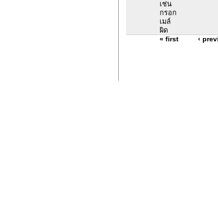
เช่น
กรอก
เมล์
ผิด
« first
‹ pre