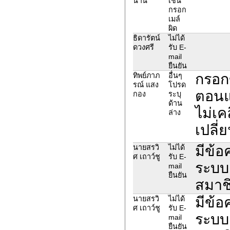
นาน
เช่น
กรอก
เมล์
ผิด
ธิดารัตน์
ไม่ได้
ดวงศรี
รับ E-
mail
ยืนยัน
กรอก
ทิพย์ภาภ
อื่นๆ
รณ์ แสง
โปรด
ตอนแล
กอง
ระบุ
ด้าน
ไม่เค
ล่าง
เปลี่
มีข้อ
นายสรวิ
ไม่ได้
ศ เถาว์ชู
รับ E-
ระบบ
mail
ยืนยัน
สมาชิก
มีข้อ
นายสรวิ
ไม่ได้
ศ เถาว์ชู
รับ E-
ระบบ
mail
ยืนยัน