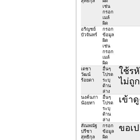
สุทธิกุล
ผิด
เช่น
กรอก
เมล์
ผิด
อริญชย์
กรอก
บัวจันทร์
ข้อมูล
ผิด
เช่น
กรอก
เมล์
ผิด
ใช้รหั
เดชา
อื่นๆ
วัฒน์
โปรด
ไม่ถู
ร้อยดา
ระบุ
ด้าน
ล่าง
เข้าด
นงค์นภา
อื่นๆ
น้อยทา
โปรด
ระบุ
ด้าน
ล่าง
ขอเปล
สัณหณัฐ
กรอก
ปรีชา
ข้อมูล
สุทธิกุล
ผิด