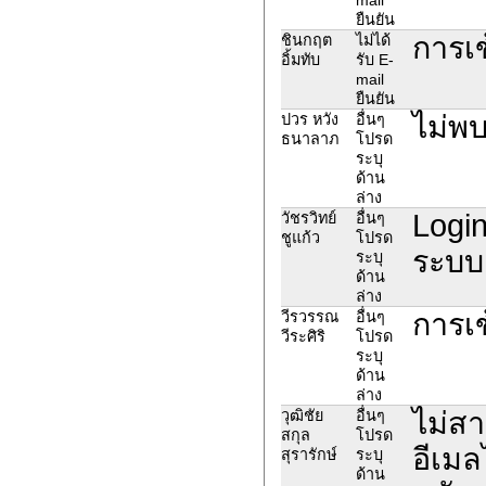
ยืนยัน
การเข
ชินกฤต
ไม่ได้
อิ้มทับ
รับ E-
mail
ยืนยัน
ไม่พ
ปวร หวัง
อื่นๆ
ธนาลาภ
โปรด
ระบุ
ด้าน
ล่าง
Login
วัชรวิทย์
อื่นๆ
ชูแก้ว
โปรด
ระบบ 
ระบุ
ด้าน
ล่าง
การเข
วีรวรรณ
อื่นๆ
วีระศิริ
โปรด
ระบุ
ด้าน
ล่าง
ไม่สา
วุฒิชัย
อื่นๆ
สกุล
โปรด
อีเมล
สุรารักษ์
ระบุ
ด้าน