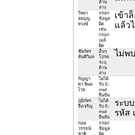
ด้าน
ล่าง
เข้าล
วิทยา
กรอก
สมบุญ
ข้อมูล
แล้วไ
ทวงษ์
ผิด
เช่น
กรอก
เมล์
ผิด
ไม่พ
ชัยภัทร
อื่นๆ
สันติวิมล
โปรด
ระบุ
ด้าน
ล่าง
กัญญา
ไม่ได้
ดา พินย
รับ E-
ไวย
mail
ยืนยัน
ระบบร
ภูมิภัทร
ไม่ได้
จึงเจริญ
รับ E-
รหัส 
mail
ยืนยัน
กมล
กรอก
วรรธน์
ข้อมูล
ชาติ
ผิด