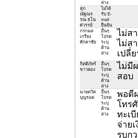
ล่าง
สุภ
ไม่ได้
ณัฐณร
รับ E-
รณ ธโน
mail
ศวรรย์
ยืนยัน
ไม่ส
กรกมล
อื่นๆ
เกรียง
โปรด
ไม่สา
ศักดาชัย
ระบุ
ด้าน
เปลี่
ล่าง
ไม่ม
กิตติภัทร์
อื่นๆ
ขาวผ่อง
โปรด
สอบ
ระบุ
ด้าน
ล่าง
พอดี
นายดวิต
อื่นๆ
บุญรอด
โปรด
โทรศั
ระบุ
ด้าน
ทะเบ
ล่าง
จ่ายเ
รบกว