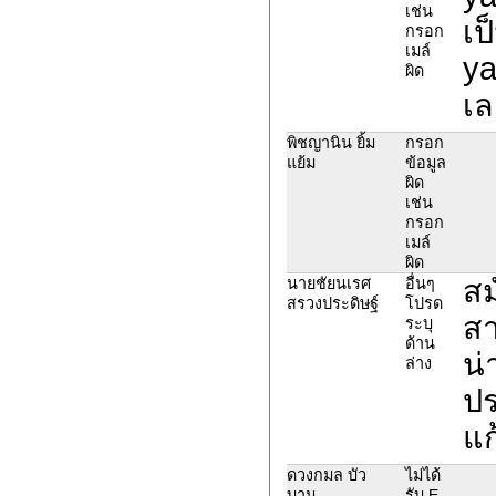
เช่น
เป
กรอก
เมล์
ya
ผิด
เล
พิชญานิน ยิ้ม
กรอก
แย้ม
ข้อมูล
ผิด
เช่น
กรอก
เมล์
ผิด
สม
นายชัยนเรศ
อื่นๆ
สรวงประดิษฐ์
โปรด
สา
ระบุ
ด้าน
น่
ล่าง
ป
แก
ดวงกมล บัว
ไม่ได้
บาน
รับ E-