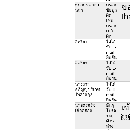
ขอ
ธนากร อาจน
กรอก
นลา
ข้อมูล
th
ผิด
เช่น
กรอก
เมล์
ผิด
อิสริยา
ไม่ได้
รับ E-
mail
ยืนยัน
อิสริยา
ไม่ได้
รับ E-
mail
ยืนยัน
นางสาว
ไม่ได้
อภิญญา วิเวช
รับ E-
ไพศาลกุล
mail
ยืนยัน
เข
นายศรกริช
อื่นๆ
เลือดสกุล
โปรด
￼
ระบุ
ด้าน
ล่าง