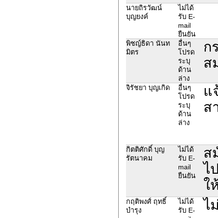
นายถิรวัฒน์
ไม่ได้
บุญยงค์
รับ E-
mail
ยืนยัน
กร
พิชญ์ธิดา นันท
อื่นๆ
มิตร
โปรด
สม
ระบุ
ด้าน
ล่าง
แจ
จิรัชยา บุญเกิด
อื่นๆ
โปรด
สา
ระบุ
ด้าน
ล่าง
สม
กิตติศักดิ์ บุญ
ไม่ได้
รัตนาคม
รับ E-
ไป
mail
ยืนยัน
ให
ไม
กฤติพงศ์ ฤทธิ์
ไม่ได้
บำรุง
รับ E-