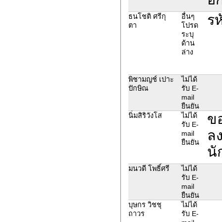
รห
ธนโชติ ศรีกุ
อื่นๆ
ตา
โปรด
ระบุ
ด้าน
ล่าง
พิชามญช์ เปาะ
ไม่ได้
ปักษิณ
รับ E-
mail
ยืนยัน
ขอ
นิ่มสิริวังโส
ไม่ได้
รับ E-
ลง
mail
ยืนยัน
นั
มนวดี โพธิ์ศรี
ไม่ได้
รับ E-
mail
ยืนยัน
บุษกร วิชชุ
ไม่ได้
ถาวร
รับ E-