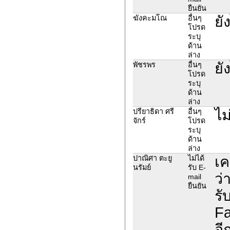
ยืนยัน
ยั
ฆังคะมโณ
อื่นๆ
โปรด
ระบุ
ด้าน
ล่าง
ยั
พัชร​พร
อื่นๆ
โปรด
ระบุ
ด้าน
ล่าง
ไม
ปรียาธิดา ศรี
อื่นๆ
จักร์
โปรด
ระบุ
ด้าน
ล่าง
เค
ปาณิศา ตะยู
ไม่ได้
นรัมย์
รับ E-
ว่
mail
ยืนยัน
รั
Fa
อี