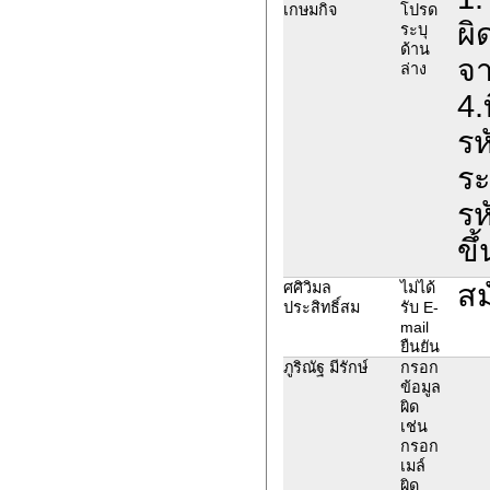
เกษมกิจ
โปรด
ผิ
ระบุ
ด้าน
จา
ล่าง
4.
รห
ระ
รห
ขึ
สม
ศศิวิมล
ไม่ได้
ประสิทธิ์สม
รับ E-
mail
ยืนยัน
ภูริณัฐ มีรักษ์
กรอก
ข้อมูล
ผิด
เช่น
กรอก
เมล์
ผิด