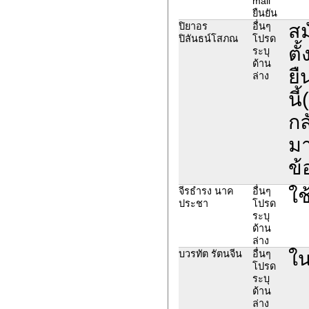
mail
ยืนยัน
สม
ปิยาอร
อื่นๆ
ปิลันธน์โสภณ
โปรด
ตั
ระบุ
ด้าน
ยื
ล่าง
นี
กล
มา
ข้
ใช
จีรธำรง นาค
อื่นๆ
ประชา
โปรด
ระบุ
ด้าน
ล่าง
ใน
บวรทัต รัตนจีน
อื่นๆ
โปรด
ระบุ
ด้าน
ล่าง