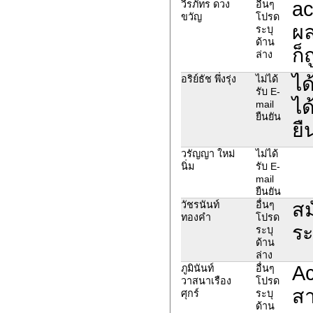
ac
วีรภัทร ดวง
อื่นๆ
ขวัญ
โปรด
ผล
ระบุ
ด้าน
ก็
ล่าง
ได
อริย์ธัช พึ่งรุ่ง
ไม่ได้
รับ E-
ได
mail
ยืนยัน
ยื
วรัญญา ใหม่
ไม่ได้
นิ่ม
รับ E-
mail
ยืนยัน
สม
วัชรนันท์​
อื่นๆ
ทองคำ
โปรด
ระ
ระบุ
ด้าน
ล่าง
Ac
ภูมินันท์
อื่นๆ
วาสนาเรือง
โปรด
สา
ศุกร์
ระบุ
ด้าน