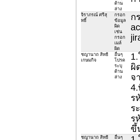
ด้าน
ล่าง
กร
จิราภรณ์ ศรีสุ
กรอก
ทธิ์
ข้อมูล
ac
ผิด
เช่น
ji
กรอก
เมล์
ผิด
1.
ชญานาถ สิทธิ
อื่นๆ
เกษมกิจ
โปรด
ผิ
ระบุ
ด้าน
จา
ล่าง
4.
รห
ระ
รห
ขึ
1.
ชญานาถ สิทธิ
อื่นๆ