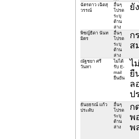
ยั
ฉัตรดาว เฉิดสุ
อื่นๆ
วรรณ์
โปรด
ระบุ
ด้าน
ล่าง
กร
พิชญ์ธิดา นันท
อื่นๆ
มิตร
โปรด
สม
ระบุ
ด้าน
ล่าง
ไม
ณัฐชยา ศรี
ไม่ได้
วันทา
รับ E-
ยื
mail
ยืนยัน
ลอ
ปร
กด
ธันยธรณ์ แก้ว
อื่นๆ
ประดับ
โปรด
พอ
ระบุ
ด้าน
พล
ล่าง