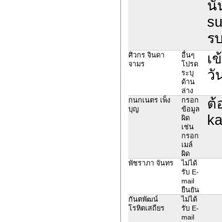
นั
su
รบ
เข
ศิวกร จินดา
อื่นๆ
จามร
โปรด
วั
ระบุ
ด้าน
ล่าง
ต้
กนกเนตร เพ็ง
กรอก
บุญ
ข้อมูล
ka
ผิด
เช่น
กรอก
เมล์
ผิด
พัชราภา จันทร
ไม่ได้
รับ E-
mail
ยืนยัน
กันตพัฒน์
ไม่ได้
โรหิตเสถียร
รับ E-
mail