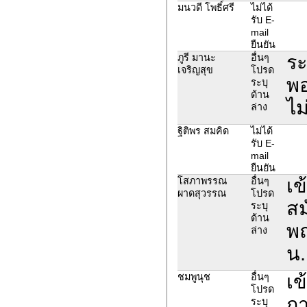
มนวดี โพธิ์ศรี
ไม่ได้
รับ E-
mail
ยืนยัน
ระ
ภูรี มานะ
อื่นๆ
เจริญสุข
โปรด
พอ
ระบุ
ด้าน
ไม
ล่าง
ฐิติพร สมคิด
ไม่ได้
รับ E-
mail
ยืนยัน
เข
โสภาพรรณ
อื่นๆ
ผาดสุวรรณ
โปรด
สม
ระบุ
ด้าน
พฤ
ล่าง
น.
เข
ชมพูนุช
อื่นๆ
โปรด
กา
ระบุ