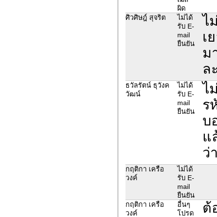
ผิด
ไม
ศิวศิษฎ์ สุจริต
ไม่ได้
รับ E-
เย
mail
ยืนยัน
มา
ละ
ไม
ธวัลรัตน์ ธุวังค
ไม่ได้
วัฒน์
รับ E-
รห
mail
ยืนยัน
บอ
แล
ว่
กฤติกา เครือ
ไม่ได้
วงค์
รับ E-
mail
ยืนยัน
ต้
กฤติกา เครือ
อื่นๆ
วงค์
โปรด