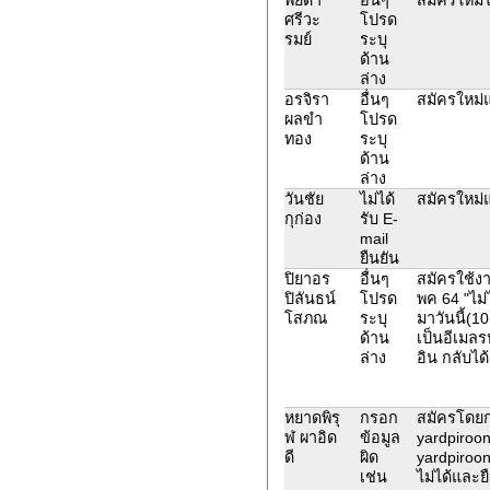
ศรีวะ
โปรด
รมย์
ระบุ
ด้าน
ล่าง
อรจิรา
อื่นๆ
สมัครใหม่แ
ผลขำ
โปรด
ทอง
ระบุ
ด้าน
ล่าง
วันชัย
ไม่ได้
สมัครใหม่แล
กุก่อง
รับ E-
mail
ยืนยัน
ปิยาอร
อื่นๆ
สมัครใช้งาน
ปิลันธน์
โปรด
พค 64 "ไม่
โสภณ
ระบุ
มาวันนี้(1
ด้าน
เป็นอีเมลร
ล่าง
อิน กลับได
หยาดพิรุ
กรอก
สมัครโดยก
ฬ ผาอิด
ข้อมูล
yardpiroon
ดี
ผิด
yardpiroon
เช่น
ไม่ได้และยื