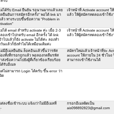
 ครับ
ม่ได้รับ Email ยืนยัน รอนานมากแล้วเลย
เจ้าหน้าที่ Activate account ให
ลยืนยันการสมัครอีกครั้ง" พอได้ link มา
แล้ว ให้ผู้สมัครทดลองเข้าใช
ล้ว ทางระบบขึ้นข้อความ "Problem in
tivation"
่ได้ email สำหรับ activate ค่ะ เมื่อ 2-3
เจ้าหน้าที่ Activate account ให
ลองเข้าไปกดรับ email อีกครั้ง ได้ link
แล้ว ให้ผู้สมัครทดลองเข้าใช
้าไปแล้วก็ยัง activate ไม่ได้ค่ะ ลองทำ
ันแล้วก็ยังทำไม่ได้เหมือนเดิมค่ะ
่มีอีเมลยืนยัน ล็อคอินแล้วขึ้นว่ารหัส
สมัครใหม่แล้วเจ้าหน้าที่จะ Act
ต้องทั้งที่กรอกถูกแล้ว พอลองกดลืมรหัส
account ให้ภายใน 24 ชั่วโมง 
ว่าส่งข้อความไปยังผู้ที่เกี่ยวข้องเรียบร้อย
สามารถเข้าใช้งานได้
ได้รับอีเมล
ต่ไม่สามารถ Login ได้ครับ ขึ้น error ว่า
ผิด
่ลงชื่อเข้าระบบ แจ้งงว่าไม่มีอีเมลที่
กรอกอีเมลผิดเป็น
-
ais098892823@gmail.com