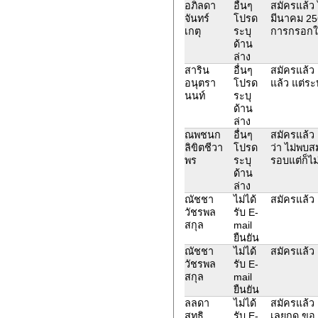
อภิลดา
อื่นๆ
สมัครแล้ว 
จันทร์
โปรด
มีนาคม 25
เกตุ
ระบุ
การกรอกใบส
ด้าน
ล่าง
สาริน
อื่นๆ
สมัครแล้ว
อนุตรา
โปรด
แล้ว แต่ระ
นนท์
ระบุ
ด้าน
ล่าง
ณพชนก
อื่นๆ
สมัครแล้ว แ
ลิขิตชีวา
โปรด
ว่า ไม่พบส
พร
ระบุ
รอบแต่ก็ไ
ด้าน
ล่าง
ณัชชา
ไม่ได้
สมัครแล้ว 
วัชรพล
รับ E-
สกุล
mail
ยืนยัน
ณัชชา
ไม่ได้
สมัครแล้ว 
วัชรพล
รับ E-
สกุล
mail
ยืนยัน
ลลดา
ไม่ได้
สมัครแล้ว เ
สุทธิ
รับ E-
เลยกด ขอ e