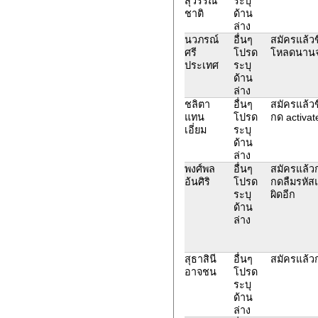
สุวรรณ
ระบุ
ชาติ
ด้าน
ล่าง
นวภรณ์
อื่นๆ
สมัครแล้วข
ศรี
โปรด
โหลดนานจ
ประเทศ
ระบุ
ด้าน
ล่าง
ชลิตา
อื่นๆ
สมัครแล้วขึ
แทน
โปรด
กด activate 
เอี่ยม
ระบุ
ด้าน
ล่าง
พงศ์พล
อื่นๆ
สมัครแล้ว
อ้นศิริ
โปรด
กดลืมรหัสแ
ระบุ
ผิดอีก
ด้าน
ล่าง
สุธาสินี
อื่นๆ
สมัครแล้ว
อาจชน
โปรด
ระบุ
ด้าน
ล่าง