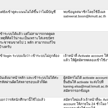
่ยังเข้าดูคะแนนไม่ได้ขึ้นว่าไม่มีบัญชี
พบข้อมูลสมาชิกโดยใช้อีเมล
satreerat.boon@kmutt.ac.th
เข้าระบบได้แล้ว แต่ไม่สามารถกดดูผล
หตุที่คิดไว้น่าจะเป็นเพราะใส่เลขบัตร
ประชาชนขาดไป 1 หลัก สามารถแก้ไข
บ้างครับ
ข้าlogin ระบบแจ้งว่า เข้าระบบไม่ถูกต้อง
เจ้าหน้าที่ Activate account ให
แล้ว ให้ผู้สมัครทดลองเข้าใช
ันเด้งมาหน้าหลัก และเข้าระบบไม่ได้ค่ะ
ผู้สมัครไม่ได้ activate accoun
รหัสผ่านผิดใส่หลายรอบแล้วก็ผิด
ยืนยันให้ activate จะส่งไปที่
kaning.elsa@mail.kmutt.ac.th ต
สมัครกรอกข้อมูล
อกว่ารหัสนักศึกษานี้ใช้ไปแล้ว
สมัครใหม่แล้วเจ้าหน้าที่จะ Act
account ให้ภายใน 24 ชั่วโมง 