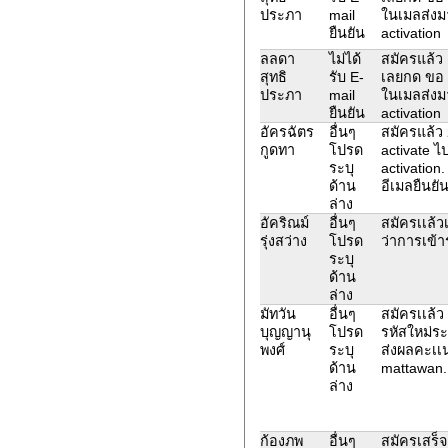
ประภา
mail
ในเมลส่งมา
ยืนยัน
activation
ลลดา
ไม่ได้
สมัครแล้ว เ
สุทธิ
รับ E-
เลยกด ขอ e
ประภา
mail
ในเมลส่งมา
ยืนยัน
activation
อัครฉัตร
อื่นๆ
สมัครแล้ว 
กูดทา
โปรด
activate ไ
ระบุ
activation
ด้าน
อีเมลยืนยัน
ล่าง
อัคริณม์
อื่นๆ
สมัครเเล้ว
รุ่งสว่าง
โปรด
ว่าการเข้า
ระบุ
ด้าน
ล่าง
มัทวัน
อื่นๆ
สมัครเเล้ว
บุญญานุ
โปรด
รหัสใหม่ร
พงศ์
ระบุ
ส่งผลคะเเ
ด้าน
mattawan.
ล่าง
ก้องภพ
อื่นๆ
สมัครเสร็