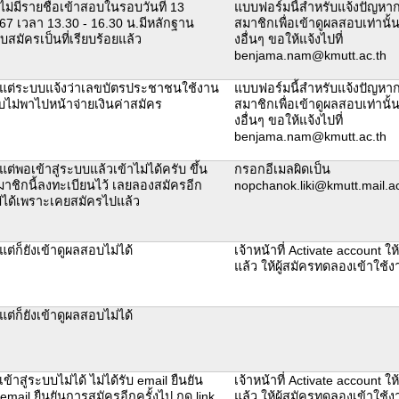
ไม่มีรายชื่อเข้าสอบในรอบวันที่ 13
แบบฟอร์มนี้สำหรับแจ้งปัญหา
67 เวลา 13.30 - 16.30 น.มีหลักฐาน
สมาชิกเพื่อเข้าดูผลสอบเท่านั้น 
มัครเป็นที่เรียบร้อยแล้ว
งอื่นๆ ขอให้แจ้งไปที่
benjama.nam@kmutt.ac.th
 แต่ระบบแจ้งว่าเลขบัตรประชาชนใช้งาน
แบบฟอร์มนี้สำหรับแจ้งปัญหา
บไม่พาไปหน้าจ่ายเงินค่าสมัคร
สมาชิกเพื่อเข้าดูผลสอบเท่านั้น 
งอื่นๆ ขอให้แจ้งไปที่
benjama.nam@kmutt.ac.th
ต่พอเข้าสู่ระบบแล้วเข้าไม่ได้ครับ ขึ้น
กรอกอีเมลผิดเป็น
มาชิกนี้ลงทะเบียนไว้ เลยลองสมัครอีก
nopchanok.liki@kmutt.mail.ac
ม่ได้เพราะเคยสมัครไปแล้ว
แต่ก็ยังเข้าดูผลสอบไม่ได้
เจ้าหน้าที่ Activate account ให
แล้ว ให้ผู้สมัครทดลองเข้าใช
แต่ก็ยังเข้าดูผลสอบไม่ได้
ข้าสู่ระบบไม่ได้ ไม่ได้รับ email ยืนยัน
เจ้าหน้าที่ Activate account ให
mail ยืนยันการสมัครอีกครั้งไป กด link
แล้ว ให้ผู้สมัครทดลองเข้าใช