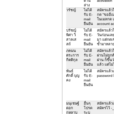
ด้าน
activation"
ล่าง
วรัชญ์
ไม่ได้
สมัครแล้วไ
รับ E-
กด "ขออีเม
mail
ในเมลกด แ
ยืนยัน
account ac
ปรัชญ์
ไม่ได้
สมัครแล้วไม
พิศา วิ
รับ E-
วันก่อนเลย
สาลเส
mail
มา แต่กดเข
สถ์
ยืนยัน
ซ้ำมาหลายว
ภคมน
ไม่ได้
สมัครแล้วไม
ตระการ
รับ E-
ผ่านไม่ถูก
กิตติกุล
mail
ผ่าน ก็ขึ้น
ยืนยัน
แล้ว แต่ไม่
พันธ์
ไม่ได้
สมัครแล้วแ
ศักดิ์ บุญ
รับ E-
password 
คง
mail
ยืนยัน
มนุเชษฐ์
อื่นๆ
สมัครแล้วแต
ดอก
โปรด
สมัครไว้ -_
กุหลาบ
ระบุ