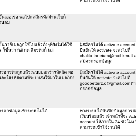
สามารถเข้าใช้งานได้
ึ้นเออเร่อ พอไปกดลืมรหัสผ่านเว็บก็
นล่ม
้นว่าอีเมลถูกใช้ไปแล้วทั้งๆที่ยังไม่ได้ใช้
ผู้สมัครไม่ได้ activate accoun
ก็ขึ้นว่า fail กด ลืมรหัสก็ fail
ยืนยันให้ activate จะส่งไปที่
chalita.taneium@mail.kmutt.ac.
สมัครกรอกข้อมูล
กรอกรหัสถูกแล้วระบบบอกว่ารหัสผิด พอ
ผู้สมัครไม่ได้ activate accoun
ละใส่รหัสตามที่ระบบส่งให้มาในเมลก็ยัง
ยืนยันให้ activate จะส่งไปที่
goodbetterz.d@gmail.comตามท
กรอกข้อมูล
กรอกข้อมูลเข้าระบบไม่ได้
ทางระบบได้บันทึกข้อมูลการส
เรียบร้อยแล้ว เจ้าหน้าที่จะ Act
account ให้ภายใน 24 ชั่วโมง 
สามารถเข้าใช้งานได้