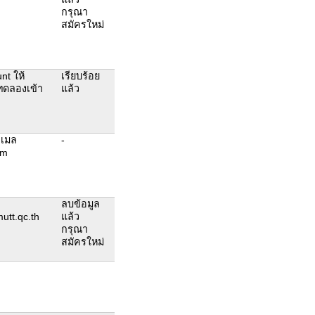
กรุณา
สมัครใหม่
nt ให้
เรียบร้อย
รทดลองเข้า
แล้ว
ีเมล
-
om
ลบข้อมูล
utt.qc.th
แล้ว
กรุณา
สมัครใหม่