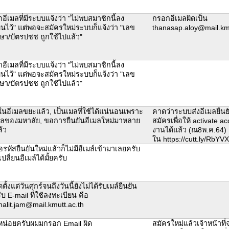
อีเมลที่มีระบบแจ้งว่า "ไม่พบสมาชิกนี้ลง
กรอกอีเมลผิดเป็น
ยนไว้" แต่พอจะสมัครใหม่ระบบก็แจ้งว่า "เลข
thanasap.aloy@mail.km
กษา/บัตรปชช ถูกใช้ไปแล้ว"
อีเมลที่มีระบบแจ้งว่า "ไม่พบสมาชิกนี้ลง
ยนไว้" แต่พอจะสมัครใหม่ระบบก็แจ้งว่า "เลข
กษา/บัตรปชช ถูกใช้ไปแล้ว"
ในอีเมลขยะแล้ว, เป็นเมลที่ใช้ได้แน่นอนเพราะ
คาดว่าระบบส่งอีเมลยืนยัน
มลของมหาลัย, ขอการยืนยันอีเมลใหม่มาหลาย
สมัครเพื่อให้ activate ac
ล้ว
งานได้แล้ว (ณ8พ.ค.64)
ใน https://cutt.ly/RbYV
หัสยืนยันใหม่แล้วก็ไม่มีอีเมล์เข้ามาเลยครับ
เปลี่ยนอีเมล์ได้มั้ยครับ
ั้งแต่วันศุกร์จนถึงวันนี้ยังไม่ได้รับเมล์ยืนยัน
บ E-mail ที่ใช้ลงทะเบียน คือ
halit.jam@mail.kmutt.ac.th
หน่อยครับผมมกรอก Email ผิด
สมัครใหม่แล้วเจ้าหน้าที่