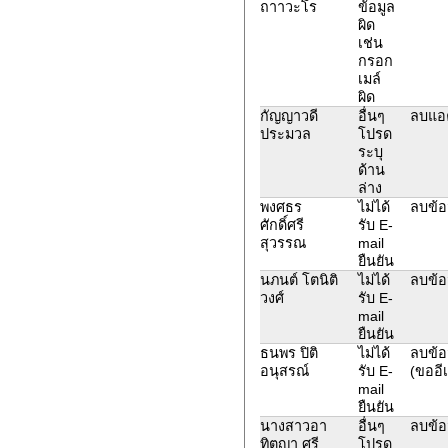
ถาาวะโร
ข้อมูล
ผิด
เช่น
กรอก
เมล์
ผิด
กัญญาวดี
อื่นๆ
ลบแอค
ประมวล
โปรด
ระบุ
ด้าน
ล่าง
พงศธร
ไม่ได้
ลบข้อ
ศักดิ์ศรี
รับ E-
สุวรรณ
mail
ยืนยัน
นภนต์ โตนิติ
ไม่ได้
ลบข้อ
วงศ์
รับ E-
mail
ยืนยัน
ธนพร ปิติ
ไม่ได้
ลบข้อม
อนุสรณ์
รับ E-
(ขออีเ
mail
ยืนยัน
นางสาวอา
อื่นๆ
ลบข้อ
ทิตญา ศรี
โปรด