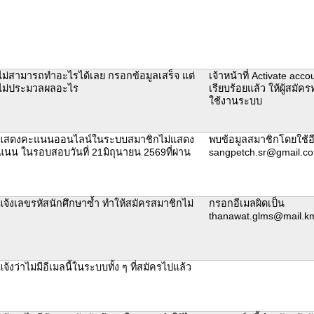
ม่สามารถทำอะไรได้เลย กรอกข้อมูลเสร็จ แต่
เจ้าหน้าที่ Activate accou
ไม่ประมวลผลอะไร
เรียบร้อยแล้ว ให้ผู้สมัค
ใช้งานระบบ
แสดงคะแนนออนไลน์ในระบบสมาชิกไม่แสดง
พบข้อมูลสมาชิกโดยใช้อ
นน ในรอบสอบวันที่ 21มิถุนายน 2569ที่ผ่าน
sangpetch.sr@gmail.c
จ้งเลขรหัสนักศึกษาซ้ำ ทำให้สมัครสมาชิกไม่
กรอกอีเมลผิดเป็น
thanawat.glms@mail.km
้งว่าไม่มีอีเมลนี้ในระบบทั้ง ๆ ที่สมัครไปแล้ว