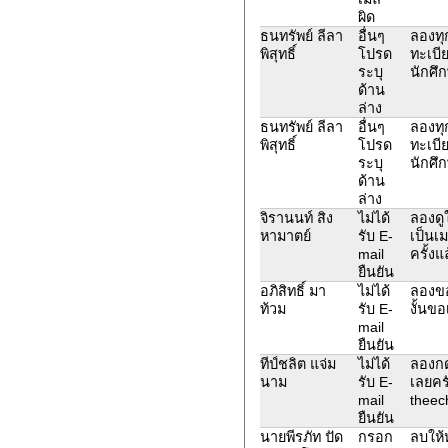
ผิด
ธนทรัพย์ ลีลา
อื่นๆ
ลองทุก
พิสุทธิ์
โปรด
ทะเบี
ระบุ
นักศึ
ด้าน
ล่าง
ธนทรัพย์ ลีลา
อื่นๆ
ลองทุก
พิสุทธิ์
โปรด
ทะเบี
ระบุ
นักศึ
ด้าน
ล่าง
จิรานนท์ สิง
ไม่ได้
ลองดู
หามาตย์
รับ E-
เป็นเ
mail
ครั้งแ
ยืนยัน
อภิสิทธิ์ มา
ไม่ได้
ลองขอร
ท้วม
รับ E-
งั้นขอ
mail
ยืนยัน
ทีป์ชลิต แจ่ม
ไม่ได้
ลองกดต
นาม
รับ E-
เลยครั
mail
theec
ยืนยัน
นายพีรภัท ปัด
กรอก
ลบให้