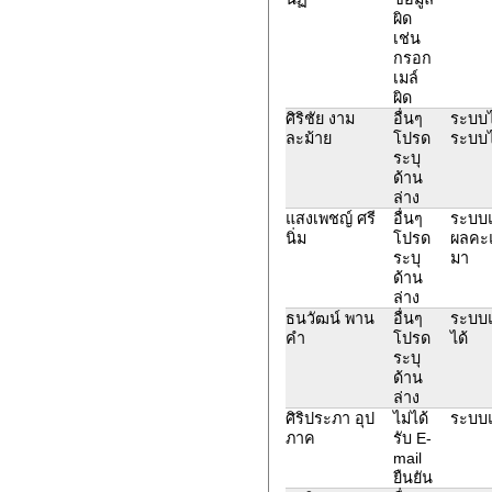
ผิด
เช่น
กรอก
เมล์
ผิด
ศิริชัย งาม
อื่นๆ
ระบบไ
ละม้าย
โปรด
ระบบ
ระบุ
ด้าน
ล่าง
แสงเพชญ์ ศรี
อื่นๆ
ระบบ
นิ่ม
โปรด
ผลคะแ
ระบุ
มา
ด้าน
ล่าง
ธนวัฒน์ พาน
อื่นๆ
ระบบแ
คำ
โปรด
ได้
ระบุ
ด้าน
ล่าง
ศิริประภา อุป
ไม่ได้
ระบบแจ
ภาค
รับ E-
mail
ยืนยัน