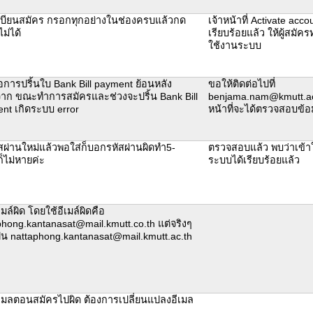
บียนสมัคร กรอกทุกอย่างในช่องครบแล้วกด
เจ้าหน้าที่ Activate accou
ม่ได้
เรียบร้อยแล้ว ให้ผู้สมัค
ใช้งานระบบ
อการปริ้นใบ Bank Bill payment ย้อนหลัง
ขอให้ติดต่อไปที่
งจาก ขณะทำการสมัครและช่วงจะปริ้น Bank Bill
benjama.nam@kmutt.ac.t
nt เกิดระบบ error
หน้าที่จะได้ตรวจสอบข้อ
ัสผ่านใหม่แล้วพอใส่ก็บอกรหัสผ่านผิดทำ5-
ตรวจสอบแล้ว พบว่าเข้า
็ไม่หายค่ะ
ระบบได้เรียบร้อยแล้ว
เมล์ผิด โดยใช้อีเมล์ผิดคือ
phong.kantanasat@mail.kmutt.co.th แต่จริงๆ
ป็น nattaphong.kantanasat@mail.kmutt.ac.th
ีเมลตอนสมัครไปผิด ต้องการเปลี่ยนแปลงอีเมล