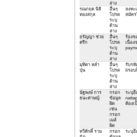
ล่าง
รณกฤต นิธิ
อื่นๆ
ลงทะเ
ทองสกุล
โปรด
สมัครไ
ระบุ
ด้าน
ล่าง
อรัญญา ช่วย
อื่นๆ
ร้องข
ตรึก
โปรด
เนื่อ
ระบุ
payme
ด้าน
ล่าง
มุทิตา หลำ
อื่นๆ
รับรห
ปุ่น
โปรด
6รอบก
ระบุ
ด้าน
ล่าง
นัฐพงษ์ การ
กรอก
ระบุอี
ธนะศาษญ์
ข้อมูล
natta
ผิด
ต้องเ
เช่น
กรอก
เมล์
ผิด
ทวีศักดิ์ ราม
กรอก
ระบุอ
นัฏ
ข้อมูล