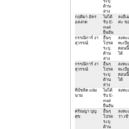
ระบุ
ด้าน
ล่าง
กฤติมา อัคร
ไม่ได้
ลงอีเ
อลงกต
รับ E-
ค่ะ ข
mail
ยืนยัน
กรรณิการ์ งา
อื่นๆ
ลงทะเ
สุวรรณ์
โปรด
ทะเบีย
ระบุ
ตอนนี
ด้าน
ได้
ล่าง
กรรณิการ์ งา
อื่นๆ
ลงทะเ
สุวรรณ์
โปรด
ทะเบีย
ระบุ
ตอนนี
ด้าน
ได้
ล่าง
ทีป์ชลิต แจ่ม
ไม่ได้
ลงทะเบ
นาม
รับ E-
mail
ยืนยัน
ศรัณญา บุญ
อื่นๆ
ลงทะเ
ศุข
โปรด
ว่า เข
ระบุ
ด้าน