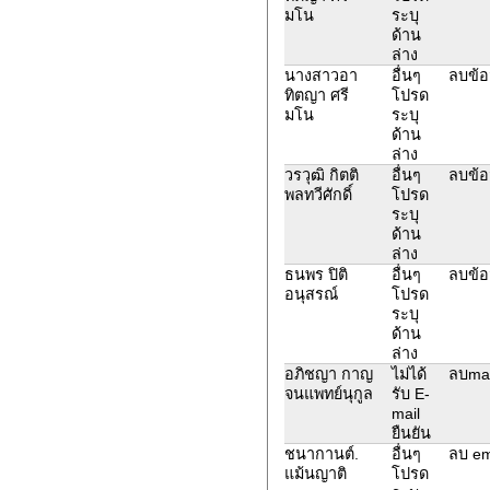
มโน
ระบุ
ด้าน
ล่าง
นางสาวอา
อื่นๆ
ลบข้อ
ทิตญา ศรี
โปรด
มโน
ระบุ
ด้าน
ล่าง
วรวุฒิ กิตติ
อื่นๆ
ลบข้อ
พลทวีศักดิ์
โปรด
ระบุ
ด้าน
ล่าง
ธนพร ปิติ
อื่นๆ
ลบข้อ
อนุสรณ์
โปรด
ระบุ
ด้าน
ล่าง
อภิชญา กาญ
ไม่ได้
ลบmai
จนแพทย์นุกูล
รับ E-
mail
ยืนยัน
ชนากานต์.
อื่นๆ
ลบ ema
แม้นญาติ
โปรด