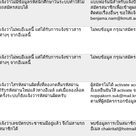
จ้งว่าไม่มีข้อมูลรหัสนักศึกษาในระบบทำให้ไม่
แบบฟอร์มนี้สำหรับแจ้ง
ถสมัครสอบได้
สมัครสมาชิกเพื่อเข้าดูผ
ติดต่อเรื่องอื่นๆ ขอให้แจ้
benjama.nam@kmutt.ac
้งว่าไม่พบอีเมลนี้ แต่ได้รับการแจ้งข่าวสาร
ไม่พบข้อมูล กรุณาสมัครอ
ต่างๆ จากอีเมลนี้
้งว่าไม่พบอีเมลนี้ แต่ได้รับการแจ้งข่าวสาร
ไม่พบข้อมูล กรุณาสมัครอ
ต่างๆ จากอีเมลนี้
้งว่าใส่รหัสผ่านผิดทั้งที่ลองกดลืมรหัสผ่าน
ผู้สมัครไม่ได้ activate 
รับรหัสผ่านใหม่แล้วทางอีเมล์ แต่เมื่อลองล็อค
อีเมลยืนยันให้ activate จ
ครั้งระบบก็ยังแจ้งว่ารหัสผ่านผิดครับ
noppakorn.suk@mail.km
ตามที่ผู้สมัครกรอกข้อมู
จ้งว่าเลขบัตรประชาชนมีอยู่แล้ว จึงไม่สามรถ
พบข้อมูลการเป็นสมาชิก
สมาชิกได้
อีเมล chakritaf@hotmai