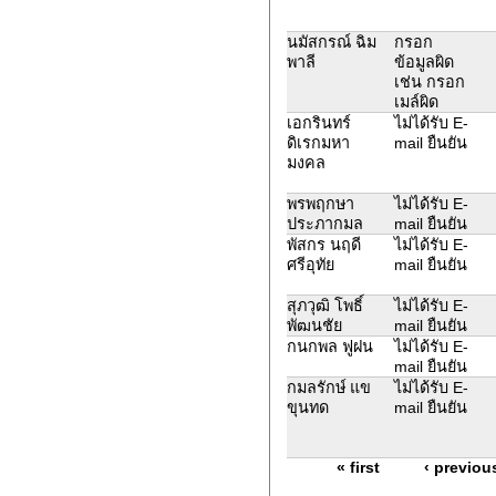
นมัสกรณ์ ฉิม
กรอก
พาลี
ข้อมูลผิด
เช่น กรอก
เมล์ผิด
เอกรินทร์
ไม่ได้รับ E-
ดิเรกมหา
mail ยืนยัน
มงคล
พรพฤกษา
ไม่ได้รับ E-
ประภากมล
mail ยืนยัน
พัสกร นฤดี
ไม่ได้รับ E-
ศรีอุทัย
mail ยืนยัน
สุภวุฒิ โพธิ์
ไม่ได้รับ E-
พัฒนชัย
mail ยืนยัน
กนกพล ฟูฝน
ไม่ได้รับ E-
mail ยืนยัน
กมลรักษ์ แข
ไม่ได้รับ E-
ขุนทด
mail ยืนยัน
« first
‹ previou